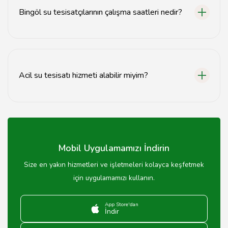
Bingöl su tesisatçılarının çalışma saatleri nedir?
Bingöl'deki su tesisatçıları genellikle hafta içi 09:00-
18:00 saatleri arasında hizmet vermektedir.
Acil su tesisatı hizmeti alabilir miyim?
Evet, birçok tesisatçı acil durumlar için 7/24 hizmet
sunmaktadır.
Mobil Uygulamamızı İndirin
Size en yakın hizmetleri ve işletmeleri kolayca keşfetmek
için uygulamamızı kullanın.
App Store'dan
İndir