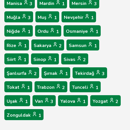
Manisa
Mardin
Mersin
3
1
3
Muğla
Muş
Nevşehir
3
1
1
Niğde
Ordu
Osmaniye
1
1
1
Rize
Sakarya
Samsun
1
2
1
Siirt
Sinop
Sivas
1
1
2
Şanlıurfa
Şırnak
Tekirdağ
2
1
3
Tokat
Trabzon
Tunceli
1
2
1
Uşak
Van
Yalova
Yozgat
1
3
1
2
Zonguldak
1