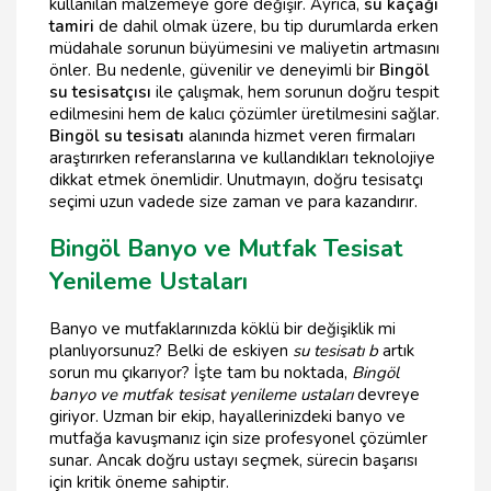
kullanılan malzemeye göre değişir. Ayrıca,
su kaçağı
tamiri
de dahil olmak üzere, bu tip durumlarda erken
müdahale sorunun büyümesini ve maliyetin artmasını
önler. Bu nedenle, güvenilir ve deneyimli bir
Bingöl
su tesisatçısı
ile çalışmak, hem sorunun doğru tespit
edilmesini hem de kalıcı çözümler üretilmesini sağlar.
Bingöl su tesisatı
alanında hizmet veren firmaları
araştırırken referanslarına ve kullandıkları teknolojiye
dikkat etmek önemlidir. Unutmayın, doğru tesisatçı
seçimi uzun vadede size zaman ve para kazandırır.
Bingöl Banyo ve Mutfak Tesisat
Yenileme Ustaları
Banyo ve mutfaklarınızda köklü bir değişiklik mi
planlıyorsunuz? Belki de eskiyen
su tesisatı b
artık
sorun mu çıkarıyor? İşte tam bu noktada,
Bingöl
banyo ve mutfak tesisat yenileme ustaları
devreye
giriyor. Uzman bir ekip, hayallerinizdeki banyo ve
mutfağa kavuşmanız için size profesyonel çözümler
sunar. Ancak doğru ustayı seçmek, sürecin başarısı
için kritik öneme sahiptir.