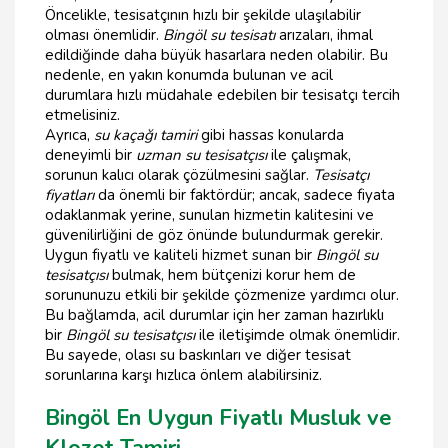
Öncelikle, tesisatçının hızlı bir şekilde ulaşılabilir
olması önemlidir.
Bingöl su tesisatı
arızaları, ihmal
edildiğinde daha büyük hasarlara neden olabilir. Bu
nedenle, en yakın konumda bulunan ve acil
durumlara hızlı müdahale edebilen bir tesisatçı tercih
etmelisiniz.
Ayrıca,
su kaçağı tamiri
gibi hassas konularda
deneyimli bir
uzman su tesisatçısı
ile çalışmak,
sorunun kalıcı olarak çözülmesini sağlar.
Tesisatçı
fiyatları
da önemli bir faktördür; ancak, sadece fiyata
odaklanmak yerine, sunulan hizmetin kalitesini ve
güvenilirliğini de göz önünde bulundurmak gerekir.
Uygun fiyatlı ve kaliteli hizmet sunan bir
Bingöl su
tesisatçısı
bulmak, hem bütçenizi korur hem de
sorununuzu etkili bir şekilde çözmenize yardımcı olur.
Bu bağlamda, acil durumlar için her zaman hazırlıklı
bir
Bingöl su tesisatçısı
ile iletişimde olmak önemlidir.
Bu sayede, olası su baskınları ve diğer tesisat
sorunlarına karşı hızlıca önlem alabilirsiniz.
Bingöl En Uygun Fiyatlı Musluk ve