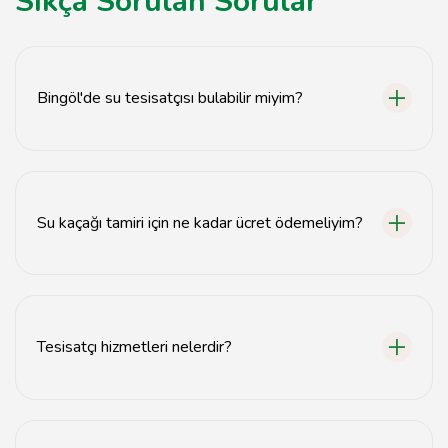
Sıkça Sorulan Sorular
Bingöl'de su tesisatçısı bulabilir miyim?
Evet, Bingöl'de birçok uzman su tesisatçısı
bulunmaktadır.
Su kaçağı tamiri için ne kadar ücret ödemeliyim?
Su kaçağı tamiri fiyatları, sorunun büyüklüğüne göre
değişiklik göstermektedir.
Tesisatçı hizmetleri nelerdir?
Tesisatçılar, su tesisatı, atık su tesisatı, su kaçağı tamiri
ve montaj hizmetleri sunar.