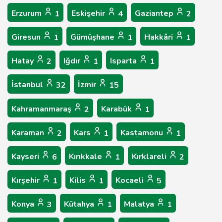
Erzurum
Eskişehir
Gaziantep
1
4
2
Giresun
Gümüşhane
Hakkâri
1
1
1
Hatay
Iğdır
Isparta
2
1
1
İstanbul
İzmir
32
15
Kahramanmaraş
Karabük
2
1
Karaman
Kars
Kastamonu
2
1
1
Kayseri
Kırıkkale
Kırklareli
6
1
2
Kırşehir
Kilis
Kocaeli
1
1
5
Konya
Kütahya
Malatya
3
1
1