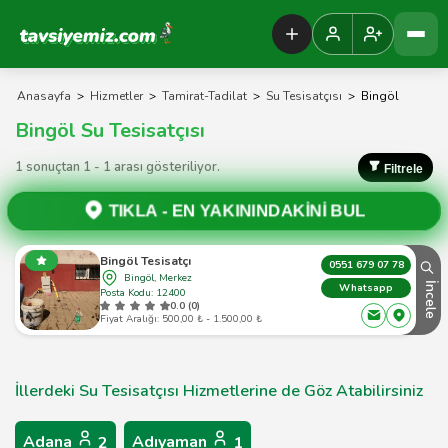
Tavsiyemiz Anasayfa
Anasayfa
>
Hizmetler
>
Tamirat-Tadilat
>
Su Tesisatçısı
>
Bingöl
Bingöl Su Tesisatçısı
1 sonuçtan 1 - 1 arası gösteriliyor.
Filtrele
TIKLA -
EN YAKININDAKİNİ BUL
Bingöl Tesisatçı
0551 679 07 78
Bingöl, Merkez
İncele
Whatsapp
Posta Kodu: 12400
0.0 (0)
Fiyat Aralığı: 500,00 ₺ - 1.500,00 ₺
İllerdeki Su Tesisatçısı Hizmetlerine de Göz Atabilirsiniz
Adana
Adıyaman
2
1