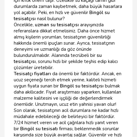
için kritik önem taşır. Özellikle su kaçağı tamiri gibi
durumlarda zaman kaybetmek, daha büyük hasarlara
yol açabilir. Peki, en hızlı ve güvenilir
Bingöl su
tesisatçısı
nasıl bulunur?
Öncelikle,
uzman su tesisatçısı
arayışınızda
referanslara dikkat etmelisiniz. Daha önce hizmet
almış kişilerin yorumları, tesisatçının güvenilirliği
hakkında önemli ipuçları sunar. Ayrıca, tesisatçının
deneyimi ve uzmanlığı da göz önünde
bulundurulmalıdır. Alanında tecrübeli bir
su
tesisatçısı
, sorunu hızlı bir şekilde teşhis edip kalıcı
çözümler üretebilir.
Tesisatçı fiyatları
da önemli bir faktördür. Ancak, en
ucuz seçeneği tercih etmek yerine, kaliteli hizmeti
uygun fiyata sunan bir
Bingöl su tesisatçısı
bulmak
daha akıllıcadır. Fiyat araştırması yaparken, kullanılan
malzeme kalitesini ve işçiliği de değerlendirmek
önemlidir. Unutmayın, ucuz etin yahnisi yavan olur!
Son olarak, tesisatçının acil durumlara ne kadar hızlı
müdahale edebileceği de belirleyici bir faktördür.
7/24 hizmet veren ve acil çağrılara hızlı yanıt veren
bir
Bingöl su tesisatı
firması, beklenmedik sorunlar
karşısında size büyük avantaj sağlar. Güvenilir ve hızlı