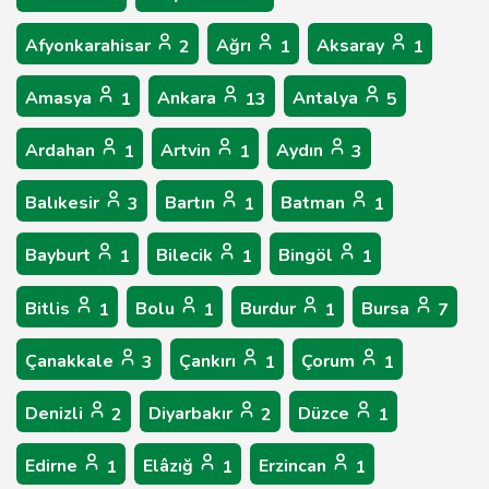
Afyonkarahisar
Ağrı
Aksaray
2
1
1
Amasya
Ankara
Antalya
1
13
5
Ardahan
Artvin
Aydın
1
1
3
Balıkesir
Bartın
Batman
3
1
1
Bayburt
Bilecik
Bingöl
1
1
1
Bitlis
Bolu
Burdur
Bursa
1
1
1
7
Çanakkale
Çankırı
Çorum
3
1
1
Denizli
Diyarbakır
Düzce
2
2
1
Edirne
Elâzığ
Erzincan
1
1
1