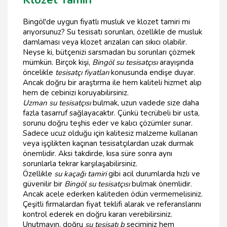
Klozet Tamiri
Bingöl'de uygun fiyatlı musluk ve klozet tamiri mi
arıyorsunuz? Su tesisatı sorunları, özellikle de musluk
damlaması veya klozet arızaları can sıkıcı olabilir.
Neyse ki, bütçenizi sarsmadan bu sorunları çözmek
mümkün. Birçok kişi,
Bingöl su tesisatçısı
arayışında
öncelikle
tesisatçı fiyatları
konusunda endişe duyar.
Ancak doğru bir araştırma ile hem kaliteli hizmet alıp
hem de cebinizi koruyabilirsiniz.
Uzman su tesisatçısı
bulmak, uzun vadede size daha
fazla tasarruf sağlayacaktır. Çünkü tecrübeli bir usta,
sorunu doğru teşhis eder ve kalıcı çözümler sunar.
Sadece ucuz olduğu için kalitesiz malzeme kullanan
veya işçilikten kaçınan tesisatçılardan uzak durmak
önemlidir. Aksi takdirde, kısa süre sonra aynı
sorunlarla tekrar karşılaşabilirsiniz.
Özellikle
su kaçağı tamiri
gibi acil durumlarda hızlı ve
güvenilir bir
Bingöl su tesisatçısı
bulmak önemlidir.
Ancak acele ederken kaliteden ödün vermemelisiniz.
Çeşitli firmalardan fiyat teklifi alarak ve referanslarını
kontrol ederek en doğru kararı verebilirsiniz.
Unutmayın, doğru
su tesisatı b
seçiminiz hem