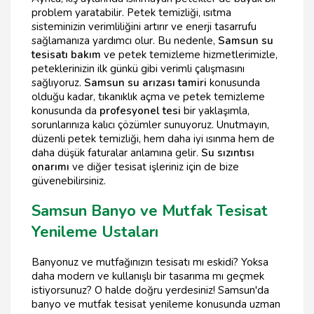
problem yaratabilir. Petek temizliği, ısıtma
sisteminizin verimliliğini artırır ve enerji tasarrufu
sağlamanıza yardımcı olur. Bu nedenle,
Samsun su
tesisatı bakım
ve petek temizleme hizmetlerimizle,
peteklerinizin ilk günkü gibi verimli çalışmasını
sağlıyoruz.
Samsun su arızası tamiri
konusunda
olduğu kadar, tıkanıklık açma ve petek temizleme
konusunda da
profesyonel tesi
bir yaklaşımla,
sorunlarınıza kalıcı çözümler sunuyoruz. Unutmayın,
düzenli petek temizliği, hem daha iyi ısınma hem de
daha düşük faturalar anlamına gelir.
Su sızıntısı
onarımı
ve diğer tesisat işleriniz için de bize
güvenebilirsiniz.
Samsun Banyo ve Mutfak Tesisat
Yenileme Ustaları
Banyonuz ve mutfağınızın tesisatı mı eskidi? Yoksa
daha modern ve kullanışlı bir tasarıma mı geçmek
istiyorsunuz? O halde doğru yerdesiniz! Samsun'da
banyo ve mutfak tesisat yenileme konusunda uzman