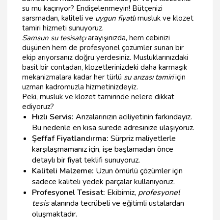
su mu kaçırıyor? Endişelenmeyin! Bütçenizi
sarsmadan, kaliteli ve
uygun fiyatlı
musluk ve klozet
tamiri hizmeti sunuyoruz.
Samsun su tesisatçı
arayışınızda, hem cebinizi
düşünen hem de profesyonel çözümler sunan bir
ekip arıyorsanız doğru yerdesiniz. Musluklarınızdaki
basit bir contadan, klozetlerinizdeki daha karmaşık
mekanizmalara kadar her türlü
su arızası tamiri
için
uzman kadromuzla hizmetinizdeyiz.
Peki, musluk ve klozet tamirinde nelere dikkat
ediyoruz?
Hızlı Servis:
Arızalarınızın aciliyetinin farkındayız.
Bu nedenle en kısa sürede adresinize ulaşıyoruz.
Şeffaf Fiyatlandırma:
Sürpriz maliyetlerle
karşılaşmamanız için, işe başlamadan önce
detaylı bir fiyat teklifi sunuyoruz.
Kaliteli Malzeme:
Uzun ömürlü çözümler için
sadece kaliteli yedek parçalar kullanıyoruz.
Profesyonel Tesisat:
Ekibimiz,
profesyonel
tesis
alanında tecrübeli ve eğitimli ustalardan
oluşmaktadır.