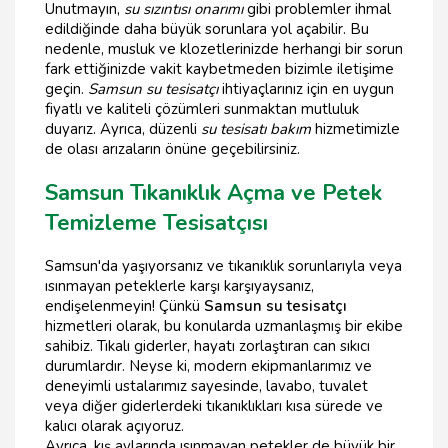
Unutmayın,
su sızıntısı onarımı
gibi problemler ihmal
edildiğinde daha büyük sorunlara yol açabilir. Bu
nedenle, musluk ve klozetlerinizde herhangi bir sorun
fark ettiğinizde vakit kaybetmeden bizimle iletişime
geçin.
Samsun su tesisatçı
ihtiyaçlarınız için en uygun
fiyatlı ve kaliteli çözümleri sunmaktan mutluluk
duyarız. Ayrıca, düzenli
su tesisatı bakım
hizmetimizle
de olası arızaların önüne geçebilirsiniz.
Samsun Tıkanıklık Açma ve Petek
Temizleme Tesisatçısı
Samsun'da yaşıyorsanız ve tıkanıklık sorunlarıyla veya
ısınmayan peteklerle karşı karşıyaysanız,
endişelenmeyin! Çünkü
Samsun su tesisatçı
hizmetleri olarak, bu konularda uzmanlaşmış bir ekibe
sahibiz. Tıkalı giderler, hayatı zorlaştıran can sıkıcı
durumlardır. Neyse ki, modern ekipmanlarımız ve
deneyimli ustalarımız sayesinde, lavabo, tuvalet
veya diğer giderlerdeki tıkanıklıkları kısa sürede ve
kalıcı olarak açıyoruz.
Ayrıca, kış aylarında ısınmayan petekler de büyük bir