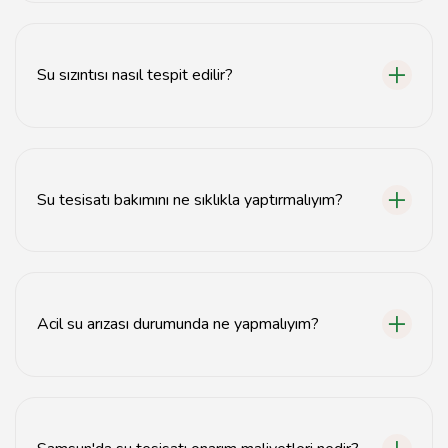
Hayır, Samsun'da birçok profesyonel su tesisatçısı
bulunmaktadır.
Su sızıntısı nasıl tespit edilir?
Su sızıntıları genellikle su faturanızda ani artış veya
duvarlarda lekelerle tespit edilir.
Su tesisatı bakımını ne sıklıkla yaptırmalıyım?
Su tesisatı bakımını yılda en az bir kez yaptırmanız
önerilir.
Acil su arızası durumunda ne yapmalıyım?
Acil durumda su vanasını kapatın ve hemen bir tesisatçı
ile iletişime geçin.