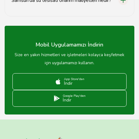
Samsun'da su tesisatı onarım maliyetleri nedir?
Su tesisatı onarım maliyetleri, arızanın türüne göre
değişiklik göstermektedir.
Mobil Uygulamamızı İndirin
Size en yakın hizmetleri ve işletmeleri kolayca keşfetmek
için uygulamamızı kullanın.
App Store'dan
İndir
Google Play'den
İndir