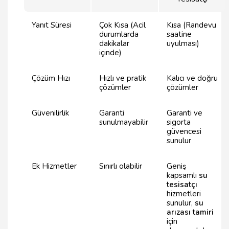
Yanıt Süresi
Çok Kısa (Acil
Kısa (Randevu
durumlarda
saatine
dakikalar
uyulması)
içinde)
Çözüm Hızı
Hızlı ve pratik
Kalıcı ve doğru
çözümler
çözümler
Güvenilirlik
Garanti
Garanti ve
sunulmayabilir
sigorta
güvencesi
sunulur
Ek Hizmetler
Sınırlı olabilir
Geniş
kapsamlı
su
tesisatçı
hizmetleri
sunulur,
su
arızası tamiri
için