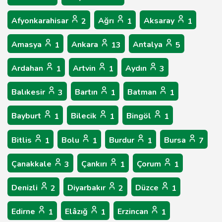
Afyonkarahisar
Ağrı
Aksaray
2
1
1
Amasya
Ankara
Antalya
1
13
5
Ardahan
Artvin
Aydın
1
1
3
Balıkesir
Bartın
Batman
3
1
1
Bayburt
Bilecik
Bingöl
1
1
1
Bitlis
Bolu
Burdur
Bursa
1
1
1
7
Çanakkale
Çankırı
Çorum
3
1
1
Denizli
Diyarbakır
Düzce
2
2
1
Edirne
Elâzığ
Erzincan
1
1
1