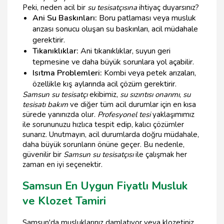
Peki, neden acil bir
su tesisatçısına
ihtiyaç duyarsınız?
Ani Su Baskınları:
Boru patlaması veya musluk
arızası sonucu oluşan su baskınları, acil müdahale
gerektirir.
Tıkanıklıklar:
Ani tıkanıklıklar, suyun geri
tepmesine ve daha büyük sorunlara yol açabilir.
Isıtma Problemleri:
Kombi veya petek arızaları,
özellikle kış aylarında acil çözüm gerektirir.
Samsun su tesisatçı
ekibimiz,
su sızıntısı onarımı
,
su
tesisatı bakım
ve diğer tüm acil durumlar için en kısa
sürede yanınızda olur.
Profesyonel tesi
yaklaşımımız
ile sorununuzu hızlıca tespit edip, kalıcı çözümler
sunarız. Unutmayın, acil durumlarda doğru müdahale,
daha büyük sorunların önüne geçer. Bu nedenle,
güvenilir bir
Samsun su tesisatçısı
ile çalışmak her
zaman en iyi seçenektir.
Samsun En Uygun Fiyatlı Musluk
ve Klozet Tamiri
Samsun'da musluklarınız damlatıyor veya klozetiniz