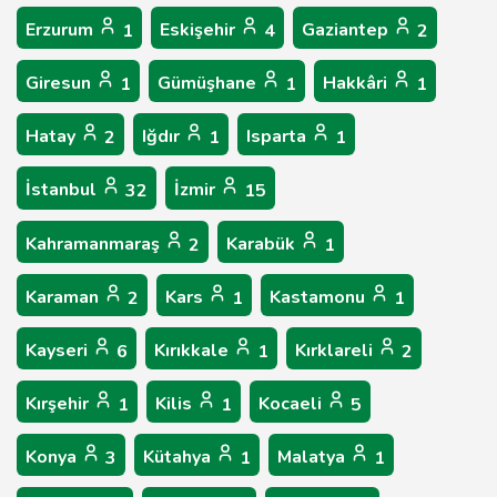
Erzurum
Eskişehir
Gaziantep
1
4
2
Giresun
Gümüşhane
Hakkâri
1
1
1
Hatay
Iğdır
Isparta
2
1
1
İstanbul
İzmir
32
15
Kahramanmaraş
Karabük
2
1
Karaman
Kars
Kastamonu
2
1
1
Kayseri
Kırıkkale
Kırklareli
6
1
2
Kırşehir
Kilis
Kocaeli
1
1
5
Konya
Kütahya
Malatya
3
1
1