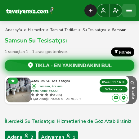
Tavsiyemiz Anasayfa
Anasayfa
>
Hizmetler
>
Tamirat-Tadilat
>
Su Tesisatçısı
>
Samsun
Samsun Su Tesisatçısı
1 sonuçtan 1 - 1 arası gösteriliyor.
Filtrele
TIKLA -
EN YAKININDAKİNİ BUL
Atakum Su Tesisatçısı
0544 891 16 88
Samsun, Atakum
İncele
Whatsapp
Posta Kodu: 55200
0.0 (0)
Fiyat Aralığı: 700,00 ₺ - 2.850,00 ₺
İllerdeki Su Tesisatçısı Hizmetlerine de Göz Atabilirsiniz
Adana
Adıyaman
2
1