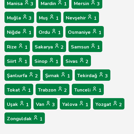
Manisa
Mardin
Mersin
3
1
3
Muğla
Muş
Nevşehir
3
1
1
Niğde
Ordu
Osmaniye
1
1
1
Rize
Sakarya
Samsun
1
2
1
Siirt
Sinop
Sivas
1
1
2
Şanlıurfa
Şırnak
Tekirdağ
2
1
3
Tokat
Trabzon
Tunceli
1
2
1
Uşak
Van
Yalova
Yozgat
1
3
1
2
Zonguldak
1