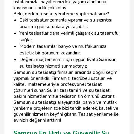
ustalarımızla, hayallerinizdeki yaşam alanlarına
kavuşmanız artık çok kolay.
Peki, neden tesisat yenileme yaptırmalısınız?
Eski tesisatlar zamanla yıpranır ve
su sızıntısı
onarımı
gibi sorunlara yol açabilir.
Yeni tesisatlar daha verimli çalışarak su tasarrufu
sağlar.
Modern tasarımlar banyo ve mutfaklarınıza
estetik bir görünüm kazandırır.
Değerli müşterilerimiz için uygun fiyatlı
Samsun
su tesisatçı
hizmeti sunmaktayız.
Samsun su tesisatçı
firmaları arasında doğru seçimi
yapmak önemlidir. Firmamız, tecrübeli ustaları ve
kaliteli malzemeleriyle
profesyonel tesisat
çözümleri sunar.
Su arızası tamiri
ve
su tesisatı
bakım
hizmetlerimizle tesisatınızın ömrünü uzatırız.
Samsun su tesisatçı
arayışınızda, banyo ve mutfak
yenileme projelerinizde bizi tercih ederek, kaliteli ve
güvenilir hizmetin keyfini çıkarın. Tesisat yenileme ile
evinizin değerini arttırın!
Samsun En Hızlı ve Güvenilir Su