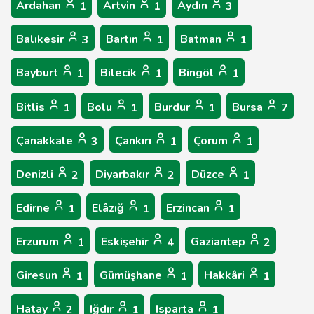
Ardahan
Artvin
Aydın
1
1
3
Balıkesir
Bartın
Batman
3
1
1
Bayburt
Bilecik
Bingöl
1
1
1
Bitlis
Bolu
Burdur
Bursa
1
1
1
7
Çanakkale
Çankırı
Çorum
3
1
1
Denizli
Diyarbakır
Düzce
2
2
1
Edirne
Elâzığ
Erzincan
1
1
1
Erzurum
Eskişehir
Gaziantep
1
4
2
Giresun
Gümüşhane
Hakkâri
1
1
1
Hatay
Iğdır
Isparta
2
1
1