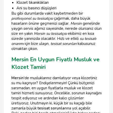
Klozet tıkanıklıkları
Ani su basıncı düşüşleri
Bu gibi durumlarda vakit kaybetmeden bir
profesyonel su tesisatçısı
çağırmak, daha büyük
hasarların önüne geçmenizi sağlar.
Mersin
genelinde
yaygın servis ağımız sayesinde, nerede olursanız olun
size en yakın
Mersin su tesisatçısı
ekibimiz en kısa
sürede yanınızda olacaktır. Hızlı ve etkili
su tesisatı
onarımı
için bize ulaşın,
tesisat sorunları
kabusunuz
olmaktan çıksın.
Mersin En Uygun Fiyatlı Musluk ve
Klozet Tamiri
Mersin
'de musluklarınız damlatıyor veya klozetiniz
su mu kaçırıyor? Endişelenmeyin! Çünkü bütçenizi
sarsmadan, en uygun fiyatlarla musluk ve klozet
tamiri hizmeti sunuyoruz. Öncelikle, sorunun kaynağını
tespit ediyoruz ve ardından kalıcı çözümler
üretiyoruz. Unutmayın ki, küçük bir su kaçağı bile
zamanla büyük
tesisat sorunları
na yol açabilir.