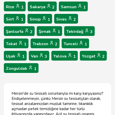
Rize
Sakarya
Samsun
1
2
1
Siirt
Sinop
Sivas
1
1
2
Şanlıurfa
Şırnak
Tekirdağ
2
1
3
Tokat
Trabzon
Tunceli
1
2
1
Uşak
Van
Yalova
Yozgat
1
3
1
2
Zonguldak
1
Mersin'de su tesisatı sorunlarıyla mı karşı karşıyasınız?
Endişelenmeyin, çünkü Mersin su tesisatçıları olarak,
tesisat arızalarınızdan musluk tamirine, tıkanıklık
açmadan petek temizliğine kadar her türlü
ihtiyacınızda yanınızdayız. Acil su tesisatı onarımı