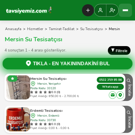
Tavsiyemiz Anasayfa
Anasayfa
>
Hizmetler
>
Tamirat-Tadilat
>
Su Tesisatçısı
>
Mersin
Mersin Su Tesisatçısı
4 sonuçtan 1 - 4 arası gösteriliyor.
Filtrele
TIKLA -
EN YAKININDAKİNİ BUL
Mersin Su Tesisatçısı
0532 359 85 86
Mersin, Yenişehir
İncele
Whatsapp
Posta Kodu: 33120
0.0 (0)
Fiyat Aralığı: 850,00 ₺ - 2.700,00 ₺
Erdemli Tesisatcısı
Mersin, Erdemli
İncele
Posta Kodu: 33730
0.0 (0)
Fiyat Aralığı: 0,00 ₺ - 0,00 ₺