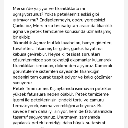
Mersin
'de yaşıyor ve tıkanıklıklarla mı
uğraşıyorsunuz? Yoksa petekleriniz eskisi gibi
ısıtmıyor mu? Endişelenmeyin, doğru yerdesiniz!
Çünkü biz,
Mersin su tesisatçıları
arasında tıkanıklık
açma ve petek temizleme konusunda uzmanlaşmış
bir ekibiz.
Tıkanıklık Açma:
Mutfak lavaboları, banyo giderleri,
tuvaletler... Tıkanmış bir gider, günlük hayatınızı
kabusa çevirebilir. Neyse ki,
tesisat sorunları
çözümlerimizde son teknoloji ekipmanlar kullanarak
tıkanıklıkları kırmadan, dökmeden açıyoruz. Kameralı
görüntüleme sistemleri sayesinde tıkanıklığın
nedenini tam olarak tespit ediyor ve kalıcı çözümler
sunuyoruz.
Petek Temizleme:
Kış aylarında ısınmayan petekler,
yüksek faturalara neden olabilir. Petek temizleme
işlemi ile peteklerinizin içindeki tortu ve çamuru
temizleyerek, ısınma verimliliğini artırıyoruz. Bu
sayede hem daha iyi ısınıyor, hem de faturalarınızda
tasarruf sağlıyorsunuz. Unutmayın, zamanında
yapılacak petek temizliği, daha büyük
su tesisatı