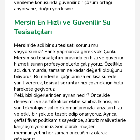
yenileme konusunda güvenilir bir çözüm ortağı
arıyorsanız, doğru yerdesiniz.
Mersin En Hızlı ve Güvenilir Su
Tesisatçıları
Mersin
'de acil bir
su tesisatı
sorunu mu
yaşıyorsunuz? Panik yapmanıza gerek yok! Çünkü
Mersin su tesisatçıları
arasında en hızlı ve güvenilir
hizmeti sunan profesyonellerle çalışıyoruz. Özellikle
acil durumlarda, zamanın ne kadar değerli olduğunu
biliyoruz. Bu nedenle, çağrılarınıza en kısa sürede
yanıt vererek,
tesisat sorunları
nızı çözmek için hızla
harekete geçiyoruz.
Peki, bizi diğerlerinden ayıran nedir? Öncelikle
deneyimli ve sertifikalı bir ekibe sahibiz. İkincisi, en
son teknolojiye sahip ekipmanlarımızla, arızaları hızlı
ve etkili bir şekilde tespit edip onarıyoruz. Ayrıca,
şeffaf fiyat politikamız sayesinde, sürpriz maliyetlerle
karşılaşmıyorsunuz. Son olarak, müşteri
memnuniyetini her zaman önceliğimiz olarak
görüyoruz.