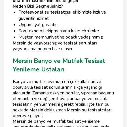
onarımı
masraflarının önüne geçer.
Neden Bizi Seçmelisiniz?
Profesyonel su tesisatçısı
ekibimizle hızlı ve
güvenilir hizmet
Uygun fiyat garantisi
Son teknoloji ekipmanlarla kalıcı çözümler
Müşteri memnuniyetine odaklı yaklaşımımız
Mersin
'de yaşıyorsanız ve
tesisat sorunları
yaşıyorsanız, hemen bize ulaşın.
Mersin Banyo ve Mutfak Tesisat
Yenileme Ustaları
Banyo ve mutfak, evimizin en çok kullanılan ve
dolayısıyla
tesisat sorunları
nın sıkça yaşandığı
alanlardır. Zamanla eskiyen borular, yıpranan bağlantı
elemanları ve değişen ihtiyaçlar banyo ve mutfak
tesisat
ının yenilenmesini gerektirebilir. İşte tam bu
noktada
Mersin
'deki uzman
Mersin su tesisatçıları
devreye giriyor.
Mersin
'de banyo ve mutfak
tesisat
yenileme