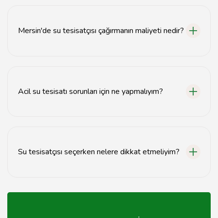
Onarım süresi, sorunun büyüklüğüne bağlı olarak
genellikle 1-3 saat arasında değişir.
Mersin'de su tesisatçısı çağırmanın maliyeti nedir?
Maliyet, yapılan işleme ve tesisatçının deneyimine göre
değişiklik gösterir.
Acil su tesisatı sorunları için ne yapmalıyım?
Acil durumlarda hemen bir tesisatçı çağırmalısınız ve su
kaynağını kapatmalısınız.
Su tesisatçısı seçerken nelere dikkat etmeliyim?
Referanslar, deneyim ve fiyat teklifi gibi faktörlere
dikkat etmelisiniz.