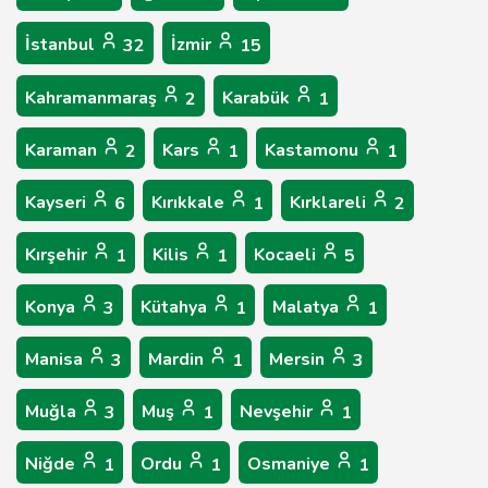
İstanbul
İzmir
32
15
Kahramanmaraş
Karabük
2
1
Karaman
Kars
Kastamonu
2
1
1
Kayseri
Kırıkkale
Kırklareli
6
1
2
Kırşehir
Kilis
Kocaeli
1
1
5
Konya
Kütahya
Malatya
3
1
1
Manisa
Mardin
Mersin
3
1
3
Muğla
Muş
Nevşehir
3
1
1
Niğde
Ordu
Osmaniye
1
1
1