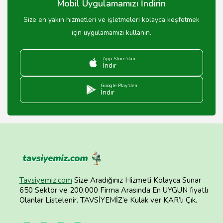
Mobil Uygulamamızı İndirin
Size en yakın hizmetleri ve işletmeleri kolayca keşfetmek
için uygulamamızı kullanın.
App Store'dan
İndir
Google Play'den
İndir
Tavsiyemiz.com
Size Aradığınız Hizmeti Kolayca Sunar
650 Sektör ve 200.000 Firma Arasında En UYGUN fiyatlı
Olanlar Listelenir. TAVSİYEMİZ’e Kulak ver KAR’lı Çık.