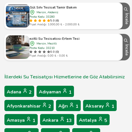
Gül Sıhı Tesisat Tamir Bakım
Mersin, Akdeniz
İncele
Posta Kodu: 33280
5.0 (6)
Fiyat Aralığı: 1.000,00 ₺ - 2.000,00 ₺
Mezitli Su Tesisatcısı Ertem Tesisat
Mersin, Mezitli
İncele
Posta Kodu: 33210
0.0 (0)
Fiyat Aralığı: 0,00 ₺ - 0,00 ₺
İllerdeki Su Tesisatçısı Hizmetlerine de Göz Atabilirsiniz
Adana
Adıyaman
2
1
Afyonkarahisar
Ağrı
Aksaray
2
1
1
Amasya
Ankara
Antalya
1
13
5