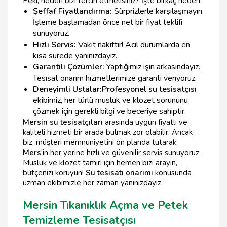
Peki, neden bizi tercih etmelisiniz? İşte birkaç neden:
Şeffaf Fiyatlandırma:
Sürprizlerle karşılaşmayın.
İşleme başlamadan önce net bir fiyat teklifi
sunuyoruz.
Hızlı Servis:
Vakit nakittir! Acil durumlarda en
kısa sürede yanınızdayız.
Garantili Çözümler:
Yaptığımız işin arkasındayız.
Tesisat onarım hizmetlerimize garanti veriyoruz.
Deneyimli Ustalar:
Profesyonel su tesisatçısı
ekibimiz, her türlü musluk ve klozet sorununu
çözmek için gerekli bilgi ve beceriye sahiptir.
Mersin su tesisatçıları
arasında uygun fiyatlı ve
kaliteli hizmeti bir arada bulmak zor olabilir. Ancak
biz, müşteri memnuniyetini ön planda tutarak,
Mers
'in her yerine hızlı ve güvenilir servis sunuyoruz.
Musluk ve klozet tamiri için hemen bizi arayın,
bütçenizi koruyun!
Su tesisatı onarımı
konusunda
uzman ekibimizle her zaman yanınızdayız.
Mersin Tıkanıklık Açma ve Petek
Temizleme Tesisatçısı