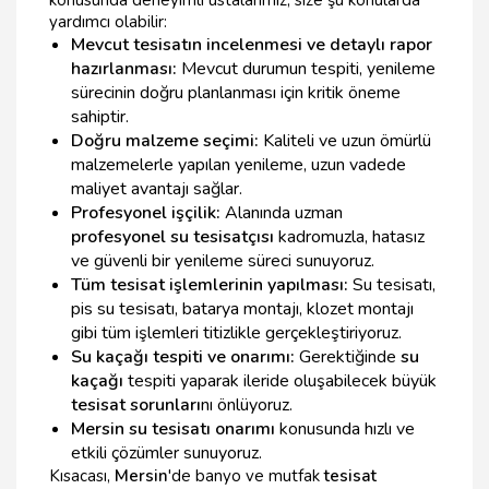
konusunda deneyimli ustalarımız, size şu konularda
yardımcı olabilir:
Mevcut tesisatın incelenmesi ve detaylı rapor
hazırlanması:
Mevcut durumun tespiti, yenileme
sürecinin doğru planlanması için kritik öneme
sahiptir.
Doğru malzeme seçimi:
Kaliteli ve uzun ömürlü
malzemelerle yapılan yenileme, uzun vadede
maliyet avantajı sağlar.
Profesyonel işçilik:
Alanında uzman
profesyonel su tesisatçısı
kadromuzla, hatasız
ve güvenli bir yenileme süreci sunuyoruz.
Tüm tesisat işlemlerinin yapılması:
Su tesisatı,
pis su tesisatı, batarya montajı, klozet montajı
gibi tüm işlemleri titizlikle gerçekleştiriyoruz.
Su kaçağı tespiti ve onarımı:
Gerektiğinde
su
kaçağı
tespiti yaparak ileride oluşabilecek büyük
tesisat sorunları
nı önlüyoruz.
Mersin su tesisatı onarımı
konusunda hızlı ve
etkili çözümler sunuyoruz.
Kısacası,
Mersin
'de banyo ve mutfak
tesisat