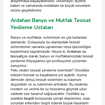
araştırmaya başlayabilirsiniz. Unutmayın, düzenli
bakım ve zamanında müdahale ile büyük sorunların
önüne geçebilirsiniz.
Ardahan Banyo ve Mutfak Tesisat
Yenileme Ustaları
Banyo ve mutfaklar, evlerimizin en çok kullanılan
alanlarıdır. Dolayısıyla, bu alanlardaki tesisat
sistemlerinin zamanla yıpranması veya işlevselliğini
kaybetmesi kaçınılmazdır. Neyse ki,
Ardahan su
tesisatçısı
olarak, banyo ve mutfaklarınızdaki tesisat
yenileme ihtiyaçlarınız için profesyonel çözümler
sunuyoruz.
Peki, neden tesisat yenileme önemlidir? Öncelikle
eskiyen borular su kaçaklarına yol açabilir. Ayrıca,
demode olmuş tesisat sistemleri su basıncını
düşürebilir ve su tüketimini artırabilir. Bu nedenle,
modern ve verimli bir su tesisatına geçmek uzun
vadede size tasarruf sağlayacaktır. Özellikle
su
sızıntısı tespiti
konusunda uzman ekiplerimiz, olası
sorunları erkenden tespit ederek büyük hasarların