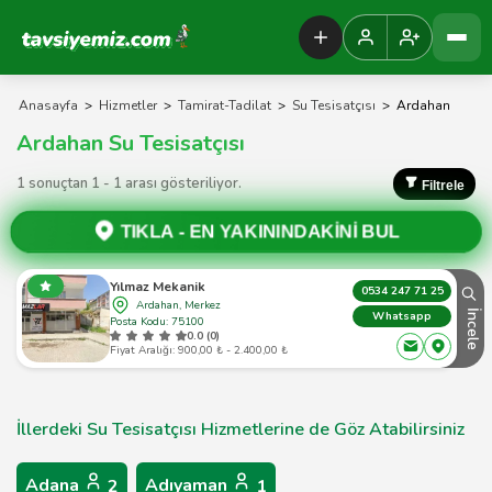
Tavsiyemiz Anasayfa
Anasayfa
>
Hizmetler
>
Tamirat-Tadilat
>
Su Tesisatçısı
>
Ardahan
Ardahan Su Tesisatçısı
1 sonuçtan 1 - 1 arası gösteriliyor.
Filtrele
TIKLA -
EN YAKININDAKİNİ BUL
Yılmaz Mekanik
0534 247 71 25
Ardahan, Merkez
İncele
Whatsapp
Posta Kodu: 75100
0.0 (0)
Fiyat Aralığı: 900,00 ₺ - 2.400,00 ₺
İllerdeki Su Tesisatçısı Hizmetlerine de Göz Atabilirsiniz
Adana
Adıyaman
2
1