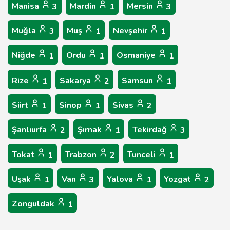
Manisa
Mardin
Mersin
3
1
3
Muğla
Muş
Nevşehir
3
1
1
Niğde
Ordu
Osmaniye
1
1
1
Rize
Sakarya
Samsun
1
2
1
Siirt
Sinop
Sivas
1
1
2
Şanlıurfa
Şırnak
Tekirdağ
2
1
3
Tokat
Trabzon
Tunceli
1
2
1
Uşak
Van
Yalova
Yozgat
1
3
1
2
Zonguldak
1