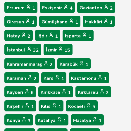
Erzurum
Eskişehir
Gaziantep
1
4
2
Giresun
Gümüşhane
Hakkâri
1
1
1
Hatay
Iğdır
Isparta
2
1
1
İstanbul
İzmir
32
15
Kahramanmaraş
Karabük
2
1
Karaman
Kars
Kastamonu
2
1
1
Kayseri
Kırıkkale
Kırklareli
6
1
2
Kırşehir
Kilis
Kocaeli
1
1
5
Konya
Kütahya
Malatya
3
1
1