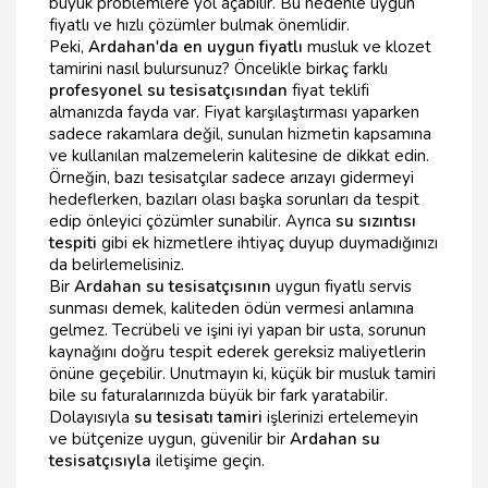
büyük problemlere yol açabilir. Bu nedenle uygun
fiyatlı ve hızlı çözümler bulmak önemlidir.
Peki,
Ardahan'da en uygun fiyatlı
musluk ve klozet
tamirini nasıl bulursunuz? Öncelikle birkaç farklı
profesyonel su tesisatçısından
fiyat teklifi
almanızda fayda var. Fiyat karşılaştırması yaparken
sadece rakamlara değil, sunulan hizmetin kapsamına
ve kullanılan malzemelerin kalitesine de dikkat edin.
Örneğin, bazı tesisatçılar sadece arızayı gidermeyi
hedeflerken, bazıları olası başka sorunları da tespit
edip önleyici çözümler sunabilir. Ayrıca
su sızıntısı
tespiti
gibi ek hizmetlere ihtiyaç duyup duymadığınızı
da belirlemelisiniz.
Bir
Ardahan su tesisatçısının
uygun fiyatlı servis
sunması demek, kaliteden ödün vermesi anlamına
gelmez. Tecrübeli ve işini iyi yapan bir usta, sorunun
kaynağını doğru tespit ederek gereksiz maliyetlerin
önüne geçebilir. Unutmayın ki, küçük bir musluk tamiri
bile su faturalarınızda büyük bir fark yaratabilir.
Dolayısıyla
su tesisatı tamiri
işlerinizi ertelemeyin
ve bütçenize uygun, güvenilir bir
Ardahan su
tesisatçısıyla
iletişime geçin.