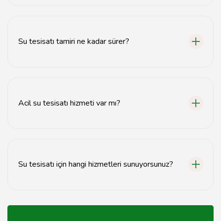
Su sızıntısı tespiti, özel ekipmanlar kullanılarak yapılır ve
genellikle hızlı bir şekilde sonuç verir.
Su tesisatı tamiri ne kadar sürer?
Su tesisatı tamiri, sorunun büyüklüğüne bağlı olarak
genellikle birkaç saat içinde tamamlanır.
Acil su tesisatı hizmeti var mı?
Evet, acil su tesisatı hizmetimizle 7/24 destek
sağlıyoruz.
Su tesisatı için hangi hizmetleri sunuyorsunuz?
Su tesisatı tamiri, su sızıntısı tespiti, boru değişimi ve
bakım hizmetleri sunuyoruz.