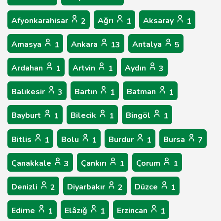
Afyonkarahisar
Ağrı
Aksaray
2
1
1
Amasya
Ankara
Antalya
1
13
5
Ardahan
Artvin
Aydın
1
1
3
Balıkesir
Bartın
Batman
3
1
1
Bayburt
Bilecik
Bingöl
1
1
1
Bitlis
Bolu
Burdur
Bursa
1
1
1
7
Çanakkale
Çankırı
Çorum
3
1
1
Denizli
Diyarbakır
Düzce
2
2
1
Edirne
Elâzığ
Erzincan
1
1
1