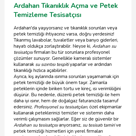
Ardahan Tıkanıklık Açma ve Petek
Temizleme Tesisatçısı
Ardahan'da yaşıyorsanız ve tıkanıklık sorunları veya
petek temizliği ihtiyacınız varsa, doğru yerdesiniz!
Tıkanmış lavabolar, tuvaletler veya banyo giderleri,
hayatı oldukça zorlaştırabilir. Neyse ki,
Ardahan su
tesisatçısı
firmaları bu tür sorunlara profesyonel
çözümler sunuyor. Genellikle kameralı sistemler
kullanarak
su sızıntısı tespiti
yaparlar ve ardından
tıkanıklığı hızlıca açabilirler.
Ayrıca, kış aylarında ısınma sorunları yaşamamak için
petek temizliği de büyük önem taşır. Zamanla
peteklerin içinde biriken tortu ve kireç, ısı verimliliğini
düşürür. Bu nedenle, düzenli petek temizliği ile hem
daha iyi ısınır, hem de doğalgaz faturanızda tasarruf
edersiniz.
Profesyonel su tesisatçıları
, özel ekipmanlar
kullanarak peteklerinizi temizler ve sistemin daha
verimli çalışmasını sağlarlar. Eğer siz de güvenilir bir
Ardahan su tesisatçısı
arıyorsanız,
su tesisatı tamiri
ve
petek temizliği hizmetleri için yerel firmaları