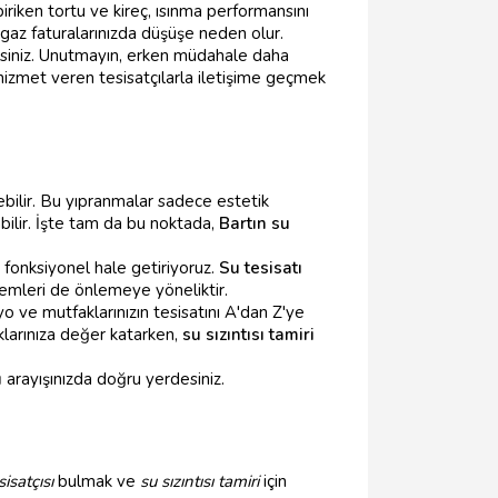
biriken tortu ve kireç, ısınma performansını
gaz faturalarınızda düşüşe neden olur.
irsiniz. Unutmayın, erken müdahale daha
 hizmet veren tesisatçılarla iletişime geçmek
ebilir. Bu yıpranmalar sadece estetik
bilir. İşte tam da bu noktada,
Bartın su
fonksiyonel hale getiriyoruz.
Su tesisatı
emleri de önlemeye yöneliktir.
anyo ve mutfaklarınızın tesisatını A'dan Z'ye
larınıza değer katarken,
su sızıntısı tamiri
ı
arayışınızda doğru yerdesiniz.
isatçısı
bulmak ve
su sızıntısı tamiri
için