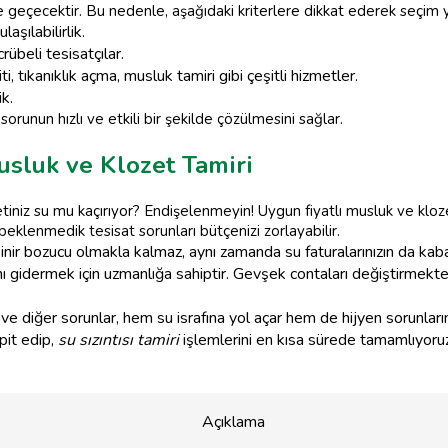
 geçecektir. Bu nedenle, aşağıdaki kriterlere dikkat ederek seçim y
aşılabilirlik.
übeli tesisatçılar.
i, tıkanıklık açma, musluk tamiri gibi çeşitli hizmetler.
ik.
sorunun hızlı ve etkili bir şekilde çözülmesini sağlar.
usluk ve Klozet Tamiri
tiniz su mu kaçırıyor? Endişelenmeyin! Uygun fiyatlı musluk ve klozet
 beklenmedik tesisat sorunları bütçenizi zorlayabilir.
ir bozucu olmakla kalmaz, aynı zamanda su faturalarınızın da kab
nı gidermek için uzmanlığa sahiptir. Gevşek contaları değiştirmekte
ı ve diğer sorunlar, hem su israfına yol açar hem de hijyen sorunları
pit edip,
su sızıntısı tamiri
işlemlerini en kısa sürede tamamlıyoru
Açıklama