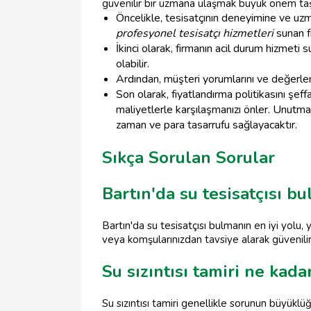
güvenilir bir uzmana ulaşmak büyük önem taşır. 
Öncelikle, tesisatçının deneyimine ve uzma
profesyonel tesisatçı hizmetleri
sunan fi
İkinci olarak, firmanın acil durum hizmet
olabilir.
Ardından, müşteri yorumlarını ve değerlend
Son olarak, fiyatlandırma politikasını şeff
maliyetlerle karşılaşmanızı önler. Unutmayı
zaman ve para tasarrufu sağlayacaktır.
Sıkça Sorulan Sorular
Bartın'da su tesisatçısı b
Bartın'da su tesisatçısı bulmanın en iyi yolu,
veya komşularınızdan tavsiye alarak güvenilir b
Su sızıntısı tamiri ne kada
Su sızıntısı tamiri genellikle sorunun büyüklü