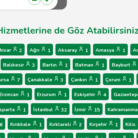
 Hizmetlerine de Göz Atabilirsini
hisar
Ağrı
Aksaray
Amasya
A
2
1
1
1
Balıkesir
Bartın
Batman
Bayburt
3
1
1
ursa
Çanakkale
Çankırı
Çorum
7
3
1
1
Erzincan
Erzurum
Eskişehir
Gaziante
1
1
4
Isparta
İstanbul
İzmir
Kahramanma
1
32
15
Kırıkkale
Kırklareli
Kırşehir
Kilis
6
1
2
1