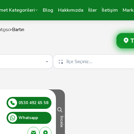
met Kategorileri
Blog
Hakkımızda
İller
İletişim
Mark
tçısı
>
Bartın
T
İlçe seçin
0530 492 65 58
Whatsapp
İncele