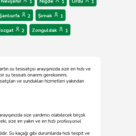
Nevşehir
Niğde
Ordu
1
1
1
Şanlıurfa
Şırnak
2
1
Yozgat
Zonguldak
2
1
tın su tesisatçısı arayışınızda size en hızlı ve
bir su tesisatı onarımı gereksinimi,
sisatçıları ve sundukları hizmetleri yakından
rayışınızda size yardımcı olabilecek birçok
ki, size en yakın ve en hızlı
profesyonel
ir. Su kaçağı gibi durumlarda hızlı tespit ve