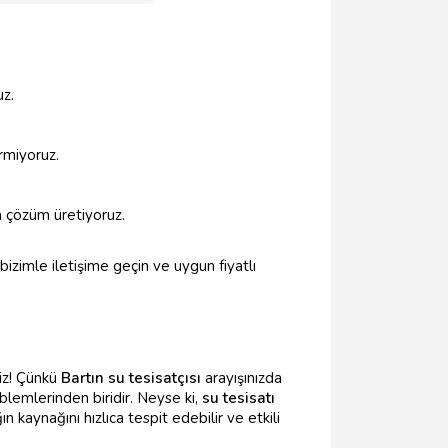
uz.
rmiyoruz.
a çözüm üretiyoruz.
izimle iletişime geçin ve uygun fiyatlı
niz! Çünkü
Bartın su tesisatçısı
arayışınızda
oblemlerinden biridir. Neyse ki,
su tesisatı
n kaynağını hızlıca tespit edebilir ve etkili