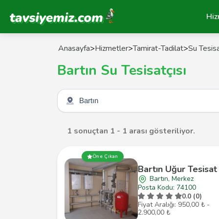
Tavsiyemiz Anasayfa
Hiz
Anasayfa
>
Hizmetler
>
Tamirat-Tadilat
>
Su Tesisa
Bartın Su Tesisatçısı
Şehir seçin
1 sonuçtan 1 - 1 arası gösteriliyor.
Öne Çıkan
Bartın Uğur Tesisat
Bartın, Merkez
Posta Kodu: 74100
0.0 (0)
Fiyat Aralığı: 950,00 ₺ -
2.900,00 ₺