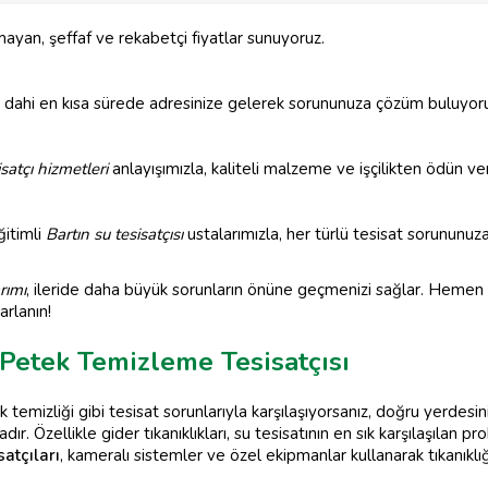
ayan, şeffaf ve rekabetçi fiyatlar sunuyoruz.
 dahi en kısa sürede adresinize gelerek sorununuza çözüm buluyor
satçı hizmetleri
anlayışımızla, kaliteli malzeme ve işçilikten ödün ve
itimli
Bartın su tesisatçısı
ustalarımızla, her türlü tesisat sorununuz
rımı
, ileride daha büyük sorunların önüne geçmenizi sağlar. Hemen b
arlanın!
 Petek Temizleme Tesisatçısı
k temizliği gibi tesisat sorunlarıyla karşılaşıyorsanız, doğru yerdesi
. Özellikle gider tıkanıklıkları, su tesisatının en sık karşılaşılan pr
satçıları
, kameralı sistemler ve özel ekipmanlar kullanarak tıkanıklığı