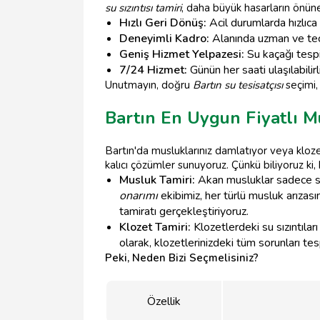
su sızıntısı tamiri
, daha büyük hasarların önüne
Hızlı Geri Dönüş:
Acil durumlarda hızlıca ul
Deneyimli Kadro:
Alanında uzman ve tecr
Geniş Hizmet Yelpazesi:
Su kaçağı tespit
7/24 Hizmet:
Günün her saati ulaşılabilirl
Unutmayın, doğru
Bartın su tesisatçısı
seçimi, 
Bartın En Uygun Fiyatlı M
Bartın'da musluklarınız damlatıyor veya kloze
kalıcı çözümler sunuyoruz. Çünkü biliyoruz ki,
Musluk Tamiri:
Akan musluklar sadece sin
onarımı
ekibimiz, her türlü musluk arızası
tamiratı gerçekleştiriyoruz.
Klozet Tamiri:
Klozetlerdeki su sızıntılar
olarak, klozetlerinizdeki tüm sorunları tes
Peki, Neden Bizi Seçmelisiniz?
Özellik