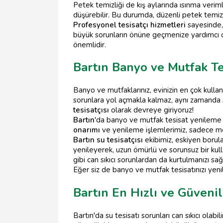
Petek temizliği de kış aylarında ısınma verimli
düşürebilir. Bu durumda, düzenli petek temiz
Profesyonel tesisatçı hizmetleri
sayesinde, 
büyük sorunların önüne geçmenize yardımcı 
önemlidir.
Bartın Banyo ve Mutfak Te
Banyo ve mutfaklarınız, evinizin en çok kulla
sorunlara yol açmakla kalmaz, aynı zamanda s
tesisatçısı
olarak devreye giriyoruz!
Bartın
'da banyo ve mutfak tesisat yenileme 
onarımı
ve yenileme işlemlerimiz, sadece me
Bartın su tesisatçısı
ekibimiz, eskiyen borular
yenileyerek, uzun ömürlü ve sorunsuz bir kul
gibi can sıkıcı sorunlardan da kurtulmanızı sağ
Eğer siz de banyo ve mutfak tesisatınızı yen
Bartın En Hızlı ve Güvenili
Bartın'da su tesisatı sorunları can sıkıcı olabi