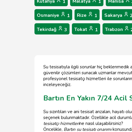
Kütahya
Malatya
Manisa
1
1
Osmaniye
Rize
Sakarya
1
1
Tekirdağ
Tokat
Trabzon
3
1
Su tesisatıyla ilgili sorunlar hiç beklenmedik 
güvenilir çözümleri sunacak uzmanlar mevcut. İs
profesyonel tesisatçı hizmetleri ile sorunların
inceleyeceğiz.
Bartın En Yakın 7/24 Acil 
Su sızıntıları ve ani tesisat arızaları, hayatı 
seçenek bulunmaktadır. Özellikle acil durumla
tesisatçı hizmetleri
ne nasıl ulaşabilirsiniz?
Öncelikle,
Bartın su tesisatı onarımı
konusunda 