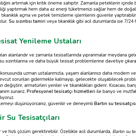
liğini artırmak için kritik öneme sahiptir. Zamanla peteklerin içinde 
liği yaptırmak hem daha az enerji tüketmenizi sağlar hem de doğal
tıkanıklık açma ve petek temizleme işlemlerini güvenle yaptırabil
olur.
Su sızıntısı tamiri
veya tıkanıklık gibi acil durumlarda ise 7/24
sisat Yenileme Ustaları
nılan alanlarıdır ve zamanla tesisatlarında yıpranmalar meydana gel
u sızıntılarına ve daha büyük tesisat problemlerine davetiye çıkara
konusunda uzman ustalarımızla, yaşam alanlarınızı daha modern ve 
vcut sorunları gidermekle kalmayıp, gelecekte oluşabilecek probl
ı değiştirir, armatürleri yeniler ve tıkanıklıkları giderir. Kısacası, b
lanım sunarız.
Profesyonel tesisatçı hizmetleri
ile banyo ve mutfak
lıyoruz.
ilemeyi düşünüyorsanız, güvenilir ve deneyimli
Bartın su tesisatçıs
r Su Tesisatçıları
lir ve hızlı çözüm gerektirebilir. Özellikle acil durumlarda,
Bartın su tes