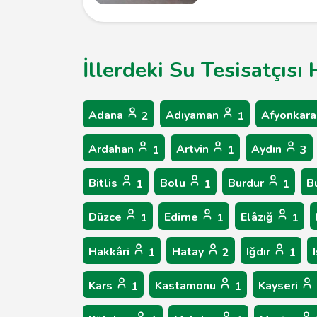
İllerdeki Su Tesisatçısı
Adana
Adıyaman
Afyonkara
2
1
Ardahan
Artvin
Aydın
1
1
3
Bitlis
Bolu
Burdur
B
1
1
1
Düzce
Edirne
Elâzığ
1
1
1
Hakkâri
Hatay
Iğdır
1
2
1
Kars
Kastamonu
Kayseri
1
1