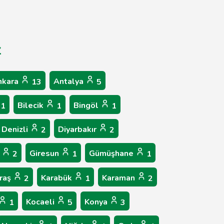
z
nkara
Antalya
13
5
Bilecik
Bingöl
1
1
1
Denizli
Diyarbakır
2
2
p
Giresun
Gümüşhane
2
1
1
raş
Karabük
Karaman
2
1
2
Kocaeli
Konya
1
5
3