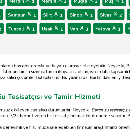
Mardin
Mersin
Muğla
Muş
3
1
3
3
1
Samsun
Siirt
Sinop
Sivas
2
1
1
1
2
Tunceli
Uşak
Van
Yalova
2
1
1
3
1
anlarda baş gösterebilir ve hayatı olumsuz etkileyebilir. Neyse ki, Bar
ter ani bir su sızıntısı tamiri ihtiyacınız olsun, ister daha kapsamlı 
ıza kalıcı çözümler bulabilirsiniz. Bu yazımızda, Bartın'daki en iyi te
Su Tesisatçısı ve Tamir Hizmeti
olumsuz etkileyen can sıkıcı durumlardır. Neyse ki,
Bartın su tesisatçısı
a
rda, 7/24 hizmet veren bir tesisatçı bulmak kritik öneme sahiptir. Pe
deneyimli ve hızlı müdahale edebilen firmaları araştırmanız önemlid