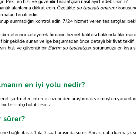
Peki, en hızlı ve güvenilir tesisatçıları nasıl ayırt edebilirsiniz?
nlık alanlarına dikkat edin. Özellikle
su tesisatı onarımı
konusunda
rmaları tercih edin.
i sunup sunmadığını kontrol edin. 7/24 hizmet veren tesisatçılar, b
irmelerini inceleyerek firmanın hizmet kalitesi hakkında fikir edini
af bir şekilde sunan ve işe başlamadan önce detaylı bir fiyat teklifi 
n, hızlı ve güvenilir bir
Bartın su tesisatçısı
, sorununuzu en kısa 
ulmanın en iyi yolu nedir?
 yerel işletmeleri internet üzerinden araştırmak ve müşteri yorumları
ir tesisatçı bulabilirsiniz.
r sürer?
ğüne bağlı olarak 1 ila 3 saat arasında sürer. Ancak, daha karmaşık so