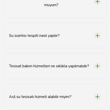
muyum?
Hayır, Elâzığ'da birçok uzman su tesisatçısı
bulunmaktadır.
Su sızıntısı tespiti nasıl yapılır?
Su sızıntısı tespiti, özel ekipmanlar kullanılarak yapılır ve
genellikle hızlı bir şekilde sonuç verir.
Tesisat bakım hizmetleri ne sıklıkla yapılmalıdır?
Tesisat bakım hizmetleri yılda en az bir kez yapılmalıdır.
Acil su tesisatı hizmeti alabilir miyim?