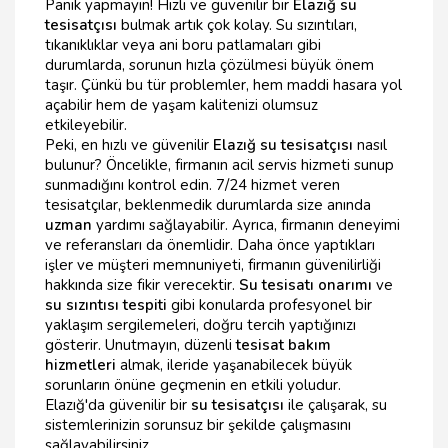
Panik yapmayın! Hızlı ve güvenilir bir
Elazığ su
tesisatçısı
bulmak artık çok kolay. Su sızıntıları,
tıkanıklıklar veya ani boru patlamaları gibi
durumlarda, sorunun hızla çözülmesi büyük önem
taşır. Çünkü bu tür problemler, hem maddi hasara yol
açabilir hem de yaşam kalitenizi olumsuz
etkileyebilir.
Peki, en hızlı ve güvenilir
Elazığ su tesisatçısı
nasıl
bulunur? Öncelikle, firmanın acil servis hizmeti sunup
sunmadığını kontrol edin. 7/24 hizmet veren
tesisatçılar, beklenmedik durumlarda size anında
uzman
yardımı sağlayabilir. Ayrıca, firmanın deneyimi
ve referansları da önemlidir. Daha önce yaptıkları
işler ve müşteri memnuniyeti, firmanın güvenilirliği
hakkında size fikir verecektir.
Su tesisatı onarımı
ve
su sızıntısı tespiti
gibi konularda profesyonel bir
yaklaşım sergilemeleri, doğru tercih yaptığınızı
gösterir. Unutmayın, düzenli
tesisat bakım
hizmetleri
almak, ileride yaşanabilecek büyük
sorunların önüne geçmenin en etkili yoludur.
Elazığ'da güvenilir bir
su tesisatçısı
ile çalışarak, su
sistemlerinizin sorunsuz bir şekilde çalışmasını
sağlayabilirsiniz.