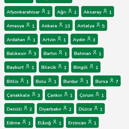
Afyonkarahisar
Ağrı
Aksaray
2
1
1
Amasya
Ankara
Antalya
1
13
5
Ardahan
Artvin
Aydın
1
1
3
Balıkesir
Bartın
Batman
3
1
1
Bayburt
Bilecik
Bingöl
1
1
1
Bitlis
Bolu
Burdur
Bursa
1
1
1
7
Çanakkale
Çankırı
Çorum
3
1
1
Denizli
Diyarbakır
Düzce
2
2
1
Edirne
Elâzığ
Erzincan
1
1
1