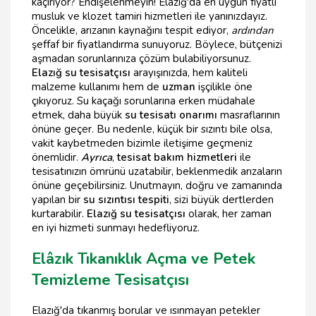
kaçırıyor? Endişelenmeyin! Elazığ'da en uygun fiyatlı
musluk ve klozet tamiri hizmetleri ile yanınızdayız.
Öncelikle, arızanın kaynağını tespit ediyor,
ardından
şeffaf bir fiyatlandırma sunuyoruz. Böylece, bütçenizi
aşmadan sorunlarınıza çözüm bulabiliyorsunuz.
Elazığ su tesisatçısı
arayışınızda, hem kaliteli
malzeme kullanımı hem de
uzman
işçilikle öne
çıkıyoruz. Su kaçağı sorunlarına erken müdahale
etmek, daha büyük
su tesisatı onarımı
masraflarının
önüne geçer. Bu nedenle, küçük bir sızıntı bile olsa,
vakit kaybetmeden bizimle iletişime geçmeniz
önemlidir.
Ayrıca
,
tesisat bakım hizmetleri
ile
tesisatınızın ömrünü uzatabilir, beklenmedik arızaların
önüne geçebilirsiniz. Unutmayın, doğru ve zamanında
yapılan bir
su sızıntısı tespiti
, sizi büyük dertlerden
kurtarabilir.
Elazığ su tesisatçısı
olarak, her zaman
en iyi hizmeti sunmayı hedefliyoruz.
Elâzık Tıkanıklık Açma ve Petek
Temizleme Tesisatçısı
Elazığ'da tıkanmış borular ve ısınmayan petekler