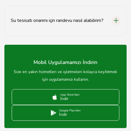
Evet, acil su tesisatı hizmeti sunan uzmanlarımız
bulunmaktadır.
Su tesisatı onarımı için randevu nasıl alabilirim?
Randevu almak için web sitemiz üzerinden iletişim
formunu doldurabilirsiniz.
Mobil Uygulamamızı İndirin
Size en yakın hizmetleri ve işletmeleri kolayca keşfetmek
için uygulamamızı kullanın.
App Store'dan
İndir
Google Play'den
İndir