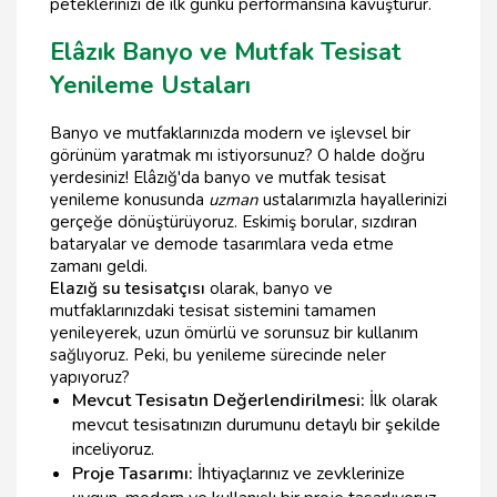
peteklerinizi de ilk günkü performansına kavuşturur.
Elâzık Banyo ve Mutfak Tesisat
Yenileme Ustaları
Banyo ve mutfaklarınızda modern ve işlevsel bir
görünüm yaratmak mı istiyorsunuz? O halde doğru
yerdesiniz! Elâzığ'da banyo ve mutfak tesisat
yenileme konusunda
uzman
ustalarımızla hayallerinizi
gerçeğe dönüştürüyoruz. Eskimiş borular, sızdıran
bataryalar ve demode tasarımlara veda etme
zamanı geldi.
Elazığ su tesisatçısı
olarak, banyo ve
mutfaklarınızdaki tesisat sistemini tamamen
yenileyerek, uzun ömürlü ve sorunsuz bir kullanım
sağlıyoruz. Peki, bu yenileme sürecinde neler
yapıyoruz?
Mevcut Tesisatın Değerlendirilmesi:
İlk olarak
mevcut tesisatınızın durumunu detaylı bir şekilde
inceliyoruz.
Proje Tasarımı:
İhtiyaçlarınız ve zevklerinize