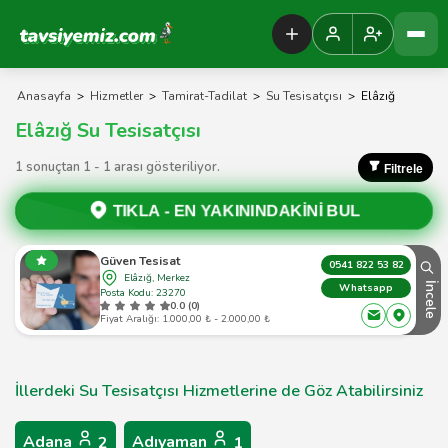
Tavsiyemiz Anasayfa
Anasayfa
>
Hizmetler
>
Tamirat-Tadilat
>
Su Tesisatçısı
>
Elâzığ
Elâzığ Su Tesisatçısı
1 sonuçtan 1 - 1 arası gösteriliyor.
Filtrele
TIKLA -
EN YAKININDAKİNİ BUL
Güven Tesisat
0541 822 53 82
Elâzığ, Merkez
İncele
Whatsapp
Posta Kodu: 23270
0.0 (0)
Fiyat Aralığı: 1.000,00 ₺ - 2.000,00 ₺
İllerdeki Su Tesisatçısı Hizmetlerine de Göz Atabilirsiniz
Adana
Adıyaman
2
1