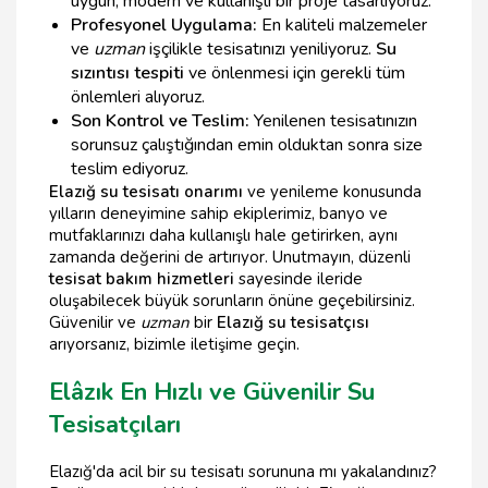
uygun, modern ve kullanışlı bir proje tasarlıyoruz.
Profesyonel Uygulama:
En kaliteli malzemeler
ve
uzman
işçilikle tesisatınızı yeniliyoruz.
Su
sızıntısı tespiti
ve önlenmesi için gerekli tüm
önlemleri alıyoruz.
Son Kontrol ve Teslim:
Yenilenen tesisatınızın
sorunsuz çalıştığından emin olduktan sonra size
teslim ediyoruz.
Elazığ su tesisatı onarımı
ve yenileme konusunda
yılların deneyimine sahip ekiplerimiz, banyo ve
mutfaklarınızı daha kullanışlı hale getirirken, aynı
zamanda değerini de artırıyor. Unutmayın, düzenli
tesisat bakım hizmetleri
sayesinde ileride
oluşabilecek büyük sorunların önüne geçebilirsiniz.
Güvenilir ve
uzman
bir
Elazığ su tesisatçısı
arıyorsanız, bizimle iletişime geçin.
Elâzık En Hızlı ve Güvenilir Su
Tesisatçıları
Elazığ'da acil bir su tesisatı sorununa mı yakalandınız?