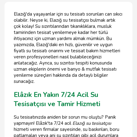
Elazığ'da yaşayanlar için su tesisatı sorunları can sıkıcı
olabilir. Neyse ki, Elazığ su tesisatçısı bulmak artık
çok kolay! Su sızıntılarından tıkanıklıklara, musluk
tamirinden tesisat yenilemeye kadar her türlü
ihtiyacınız için uzman yardımı almak mümkün. Bu
yazımızda, Elazığ'daki en hızlı, güvenilir ve uygun
fiyatlı su tesisatı onarımı ve tesisat bakım hizmetleri
veren profesyonelleri nasıl bulabileceğinizi
anlatacağız. Ayrıca, su sızıntısı tespiti konusunda
uzman ekiplerin önemi ve banyo & mutfak tesisatı
yenileme süreçleri hakkında da detaylı bilgiler
sunacağız.
Elâzık En Yakın 7/24 Acil Su
Tesisatçısı ve Tamir Hizmeti
Su tesisatınızda aniden bir sorun mu oluştu? Panik
yapmayın! Elâzık'ta 7/24 acil
Elazığ su tesisatçısı
hizmeti veren firmalar sayesinde, su baskınları, boru
patlamaları veya ani su sızıntıları gibi acil durumlara