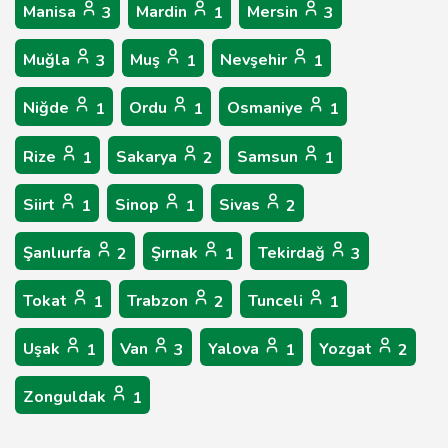
Manisa
Mardin
Mersin
3
1
3
Muğla
Muş
Nevşehir
3
1
1
Niğde
Ordu
Osmaniye
1
1
1
Rize
Sakarya
Samsun
1
2
1
Siirt
Sinop
Sivas
1
1
2
Şanlıurfa
Şırnak
Tekirdağ
2
1
3
Tokat
Trabzon
Tunceli
1
2
1
Uşak
Van
Yalova
Yozgat
1
3
1
2
Zonguldak
1