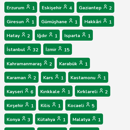
Erzurum
Eskişehir
Gaziantep
1
4
2
Giresun
Gümüşhane
Hakkâri
1
1
1
Hatay
Iğdır
Isparta
2
1
1
İstanbul
İzmir
32
15
Kahramanmaraş
Karabük
2
1
Karaman
Kars
Kastamonu
2
1
1
Kayseri
Kırıkkale
Kırklareli
6
1
2
Kırşehir
Kilis
Kocaeli
1
1
5
Konya
Kütahya
Malatya
3
1
1