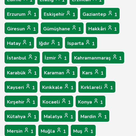
1
1
1
Erzurum
Eskişehir
Gaziantep
1
1
1
Giresun
Gümüşhane
Hakkâri
1
1
1
Hatay
Iğdır
Isparta
1
1
1
İstanbul
İzmir
Kahramanmaraş
2
1
1
Karabük
Karaman
Kars
1
1
1
Kayseri
Kırıkkale
Kırklareli
1
1
1
Kırşehir
Kocaeli
Konya
1
1
1
Kütahya
Malatya
Mardin
1
1
1
Mersin
Muğla
Muş
1
1
1