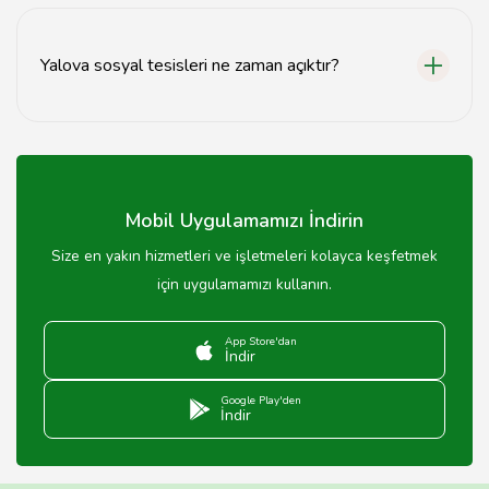
Evet, birçok sosyal tesiste restoran ve kafe hizmeti
bulunmaktadır.
Yalova sosyal tesisleri ne zaman açıktır?
Çoğu sosyal tesis yıl boyunca açıktır, ancak çalışma
saatleri mevsime göre değişebilir.
Mobil Uygulamamızı İndirin
Size en yakın hizmetleri ve işletmeleri kolayca keşfetmek
için uygulamamızı kullanın.
App Store'dan
İndir
Google Play'den
İndir