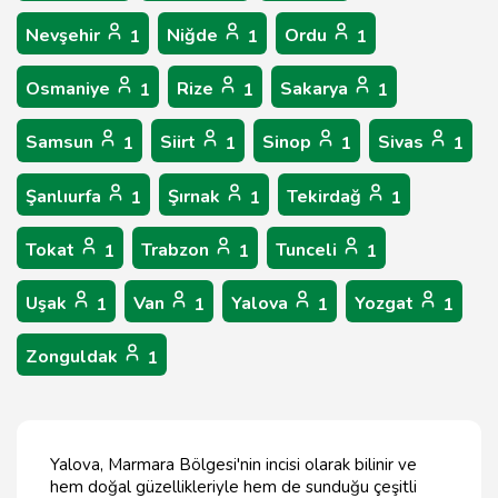
Nevşehir
Niğde
Ordu
1
1
1
Osmaniye
Rize
Sakarya
1
1
1
Samsun
Siirt
Sinop
Sivas
1
1
1
1
Şanlıurfa
Şırnak
Tekirdağ
1
1
1
Tokat
Trabzon
Tunceli
1
1
1
Uşak
Van
Yalova
Yozgat
1
1
1
1
Zonguldak
1
Yalova, Marmara Bölgesi'nin incisi olarak bilinir ve
hem doğal güzellikleriyle hem de sunduğu çeşitli