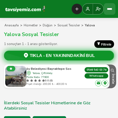
Tavsiyemiz Anasayfa
Anasayfa
>
Hizmetler
>
Düğün
>
Sosyal Tesisler
>
Yalova
Yalova Sosyal Tesisler
1 sonuçtan 1 - 1 arası gösteriliyor.
Filtrele
TIKLA -
EN YAKININDAKİNİ BUL
Çiftlikköy Belediyesi Bayraktepe Sosyal Tesisleri
0546 543 03 74
Yalova, Çiftlikköy
İncele
Whatsapp
Posta Kodu: 77600
0.0 (0)
Fiyat Aralığı: 200,00 ₺ - 400,00 ₺
İllerdeki Sosyal Tesisler Hizmetlerine de Göz
Atabilirsiniz