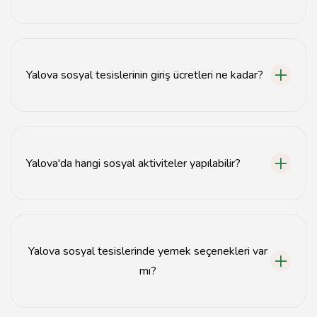
Yalova'da sosyal tesisler genellikle şehir merkezinde ve
sahil bölgelerinde yer almaktadır.
Yalova sosyal tesislerinin giriş ücretleri ne kadar?
Giriş ücretleri tesislere göre değişiklik göstermektedir;
genellikle 10-50 TL arasında değişir.
Yalova'da hangi sosyal aktiviteler yapılabilir?
Yalova'da yürüyüş, piknik, bisiklet sürme ve çeşitli spor
aktiviteleri yapılabilir.
Yalova sosyal tesislerinde yemek seçenekleri var
mı?