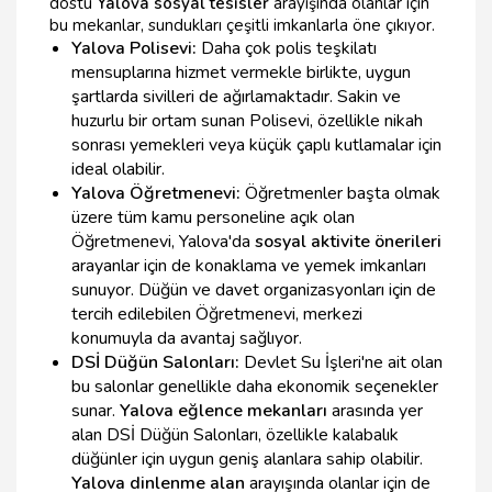
dostu
Yalova sosyal tesisler
arayışında olanlar için
bu mekanlar, sundukları çeşitli imkanlarla öne çıkıyor.
Yalova Polisevi:
Daha çok polis teşkilatı
mensuplarına hizmet vermekle birlikte, uygun
şartlarda sivilleri de ağırlamaktadır. Sakin ve
huzurlu bir ortam sunan Polisevi, özellikle nikah
sonrası yemekleri veya küçük çaplı kutlamalar için
ideal olabilir.
Yalova Öğretmenevi:
Öğretmenler başta olmak
üzere tüm kamu personeline açık olan
Öğretmenevi, Yalova'da
sosyal aktivite önerileri
arayanlar için de konaklama ve yemek imkanları
sunuyor. Düğün ve davet organizasyonları için de
tercih edilebilen Öğretmenevi, merkezi
konumuyla da avantaj sağlıyor.
DSİ Düğün Salonları:
Devlet Su İşleri'ne ait olan
bu salonlar genellikle daha ekonomik seçenekler
sunar.
Yalova eğlence mekanları
arasında yer
alan DSİ Düğün Salonları, özellikle kalabalık
düğünler için uygun geniş alanlara sahip olabilir.
Yalova dinlenme alan
arayışında olanlar için de