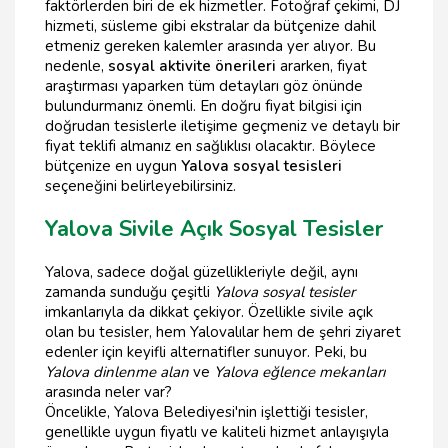
faktörlerden biri de ek hizmetler. Fotoğraf çekimi, DJ
hizmeti, süsleme gibi ekstralar da bütçenize dahil
etmeniz gereken kalemler arasında yer alıyor. Bu
nedenle,
sosyal aktivite önerileri
ararken, fiyat
araştırması yaparken tüm detayları göz önünde
bulundurmanız önemli. En doğru fiyat bilgisi için
doğrudan tesislerle iletişime geçmeniz ve detaylı bir
fiyat teklifi almanız en sağlıklısı olacaktır. Böylece
bütçenize en uygun
Yalova sosyal tesisleri
seçeneğini belirleyebilirsiniz.
Yalova Sivile Açık Sosyal Tesisler
Yalova, sadece doğal güzellikleriyle değil, aynı
zamanda sunduğu çeşitli
Yalova sosyal tesisler
imkanlarıyla da dikkat çekiyor. Özellikle sivile açık
olan bu tesisler, hem Yalovalılar hem de şehri ziyaret
edenler için keyifli alternatifler sunuyor. Peki, bu
Yalova dinlenme alan
ve
Yalova eğlence mekanları
arasında neler var?
Öncelikle, Yalova Belediyesi'nin işlettiği tesisler,
genellikle uygun fiyatlı ve kaliteli hizmet anlayışıyla