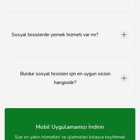
Burdur sosyal tesisleri için rezervasyon, tesisin resmi
web sitesi veya telefonla iletişim kurularak yapılabilir.
Sosyal tesislerde yemek hizmeti var mı?
Evet, çoğu sosyal tesiste yemek hizmeti sunulmaktadır,
ancak önceden sipariş vermek gerekebilir.
Burdur sosyal tesisleri için en uygun sezon
hangisidir?
Burdur sosyal tesisleri için en uygun sezon genellikle
bahar ve yaz aylarıdır.
Mobil Uygulamamızı İndirin
Size en yakın hizmetleri ve işletmeleri kolayca keşfetmek