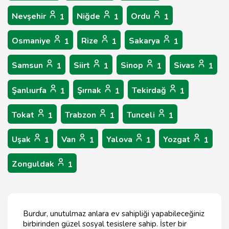
Nevşehir
Niğde
Ordu
1
1
1
Osmaniye
Rize
Sakarya
1
1
1
Samsun
Siirt
Sinop
Sivas
1
1
1
1
Şanlıurfa
Şırnak
Tekirdağ
1
1
1
Tokat
Trabzon
Tunceli
1
1
1
Uşak
Van
Yalova
Yozgat
1
1
1
1
Zonguldak
1
Burdur, unutulmaz anlara ev sahipliği yapabileceğiniz
birbirinden güzel sosyal tesislere sahip. İster bir