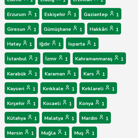
1
1
1
Erzurum
Eskişehir
Gaziantep
1
1
1
Giresun
Gümüşhane
Hakkâri
1
1
1
Hatay
Iğdır
Isparta
1
1
1
İstanbul
İzmir
Kahramanmaraş
2
1
1
Karabük
Karaman
Kars
1
1
1
Kayseri
Kırıkkale
Kırklareli
1
1
1
Kırşehir
Kocaeli
Konya
1
1
1
Kütahya
Malatya
Mardin
1
1
1
Mersin
Muğla
Muş
1
1
1