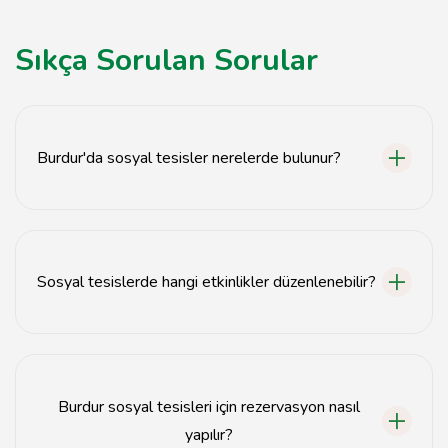
Sıkça Sorulan Sorular
Burdur'da sosyal tesisler nerelerde bulunur?
Burdur'da sosyal tesisler genellikle şehir merkezinde
ve çevresindeki doğal alanlarda yer almaktadır.
Sosyal tesislerde hangi etkinlikler düzenlenebilir?
Sosyal tesislerde düğün, toplantı, piknik ve çeşitli
organizasyonlar düzenlenebilir.
Burdur sosyal tesisleri için rezervasyon nasıl
yapılır?