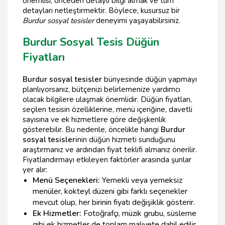
önemlisi, önceden detaylı bilgi almak ve tüm
detayları netleştirmektir. Böylece, kusursuz bir
Burdur sosyal tesisler
deneyimi yaşayabilirsiniz.
Burdur Sosyal Tesis Düğün
Fiyatları
Burdur sosyal tesisler
bünyesinde düğün yapmayı
planlıyorsanız, bütçenizi belirlemenize yardımcı
olacak bilgilere ulaşmak önemlidir. Düğün fiyatları,
seçilen tesisin özelliklerine, menü içeriğine, davetli
sayısına ve ek hizmetlere göre değişkenlik
gösterebilir. Bu nedenle, öncelikle hangi
Burdur
sosyal tesisleri
nin düğün hizmeti sunduğunu
araştırmanız ve ardından fiyat teklifi almanız önerilir.
Fiyatlandırmayı etkileyen faktörler arasında şunlar
yer alır:
Menü Seçenekleri:
Yemekli veya yemeksiz
menüler, kokteyl düzeni gibi farklı seçenekler
mevcut olup, her birinin fiyatı değişiklik gösterir.
Ek Hizmetler:
Fotoğrafçı, müzik grubu, süsleme
gibi ek hizmetler de toplam maliyete dahil edilir.