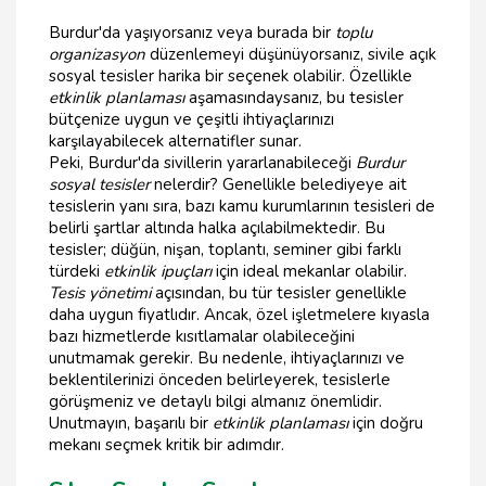
Burdur'da yaşıyorsanız veya burada bir
toplu
organizasyon
düzenlemeyi düşünüyorsanız, sivile açık
sosyal tesisler harika bir seçenek olabilir. Özellikle
etkinlik planlaması
aşamasındaysanız, bu tesisler
bütçenize uygun ve çeşitli ihtiyaçlarınızı
karşılayabilecek alternatifler sunar.
Peki, Burdur'da sivillerin yararlanabileceği
Burdur
sosyal tesisler
nelerdir? Genellikle belediyeye ait
tesislerin yanı sıra, bazı kamu kurumlarının tesisleri de
belirli şartlar altında halka açılabilmektedir. Bu
tesisler; düğün, nişan, toplantı, seminer gibi farklı
türdeki
etkinlik ipuçları
için ideal mekanlar olabilir.
Tesis yönetimi
açısından, bu tür tesisler genellikle
daha uygun fiyatlıdır. Ancak, özel işletmelere kıyasla
bazı hizmetlerde kısıtlamalar olabileceğini
unutmamak gerekir. Bu nedenle, ihtiyaçlarınızı ve
beklentilerinizi önceden belirleyerek, tesislerle
görüşmeniz ve detaylı bilgi almanız önemlidir.
Unutmayın, başarılı bir
etkinlik planlaması
için doğru
mekanı seçmek kritik bir adımdır.