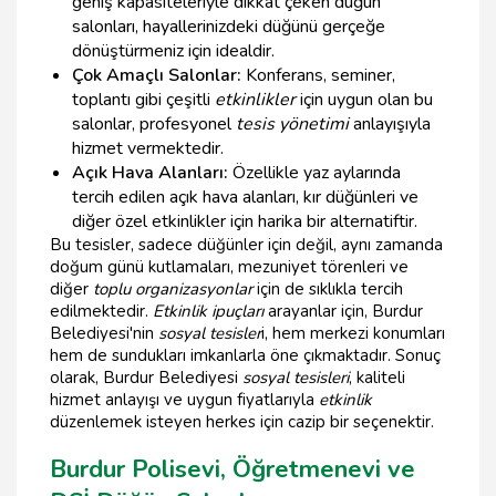
geniş kapasiteleriyle dikkat çeken düğün
salonları, hayallerinizdeki düğünü gerçeğe
dönüştürmeniz için idealdir.
Çok Amaçlı Salonlar:
Konferans, seminer,
toplantı gibi çeşitli
etkinlikler
için uygun olan bu
salonlar, profesyonel
tesis yönetimi
anlayışıyla
hizmet vermektedir.
Açık Hava Alanları:
Özellikle yaz aylarında
tercih edilen açık hava alanları, kır düğünleri ve
diğer özel etkinlikler için harika bir alternatiftir.
Bu tesisler, sadece düğünler için değil, aynı zamanda
doğum günü kutlamaları, mezuniyet törenleri ve
diğer
toplu organizasyonlar
için de sıklıkla tercih
edilmektedir.
Etkinlik ipuçları
arayanlar için, Burdur
Belediyesi'nin
sosyal tesisler
i, hem merkezi konumları
hem de sundukları imkanlarla öne çıkmaktadır. Sonuç
olarak, Burdur Belediyesi
sosyal tesisleri
, kaliteli
hizmet anlayışı ve uygun fiyatlarıyla
etkinlik
düzenlemek isteyen herkes için cazip bir seçenektir.
Burdur Polisevi, Öğretmenevi ve