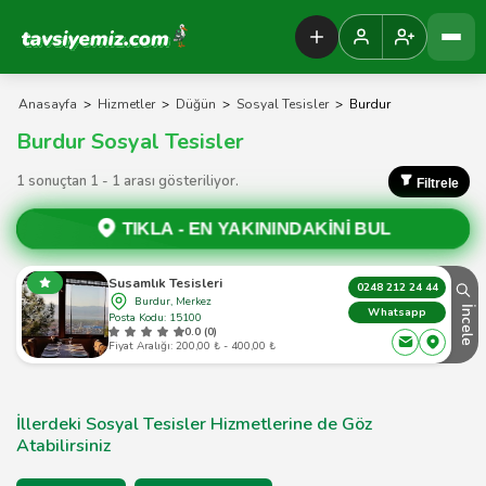
Tavsiyemiz Anasayfa
Anasayfa
>
Hizmetler
>
Düğün
>
Sosyal Tesisler
>
Burdur
Burdur Sosyal Tesisler
1 sonuçtan 1 - 1 arası gösteriliyor.
Filtrele
TIKLA -
EN YAKININDAKİNİ BUL
Susamlık Tesisleri
0248 212 24 44
Burdur, Merkez
İncele
Whatsapp
Posta Kodu: 15100
0.0 (0)
Fiyat Aralığı: 200,00 ₺ - 400,00 ₺
İllerdeki Sosyal Tesisler Hizmetlerine de Göz
Atabilirsiniz