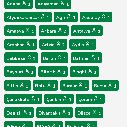
Adana
Adıyaman
1
1
Afyonkarahisar
Ağrı
Aksaray
1
1
1
Amasya
Ankara
Antalya
1
2
1
Ardahan
Artvin
Aydın
1
2
1
Balıkesir
Bartın
Batman
2
1
1
Bayburt
Bilecik
Bingöl
1
1
1
Bitlis
Bolu
Burdur
Bursa
1
1
1
1
Çanakkale
Çankırı
Çorum
1
1
1
Denizli
Diyarbakır
Düzce
1
1
1
Edirne
Elâzığ
Erzincan