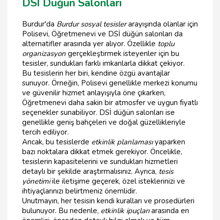
DSİ Düğün Salonları
Burdur'da
Burdur sosyal tesisler
arayışında olanlar için
Polisevi, Öğretmenevi ve DSİ düğün salonları da
alternatifler arasında yer alıyor. Özellikle
toplu
organizasyon
gerçekleştirmek isteyenler için bu
tesisler, sundukları farklı imkanlarla dikkat çekiyor.
Bu tesislerin her biri, kendine özgü avantajlar
sunuyor. Örneğin, Polisevi genellikle merkezi konumu
ve güvenilir hizmet anlayışıyla öne çıkarken,
Öğretmenevi daha sakin bir atmosfer ve uygun fiyatlı
seçenekler sunabiliyor. DSİ düğün salonları ise
genellikle geniş bahçeleri ve doğal güzellikleriyle
tercih ediliyor.
Ancak, bu tesislerde
etkinlik planlaması
yaparken
bazı noktalara dikkat etmek gerekiyor. Öncelikle,
tesislerin kapasitelerini ve sundukları hizmetleri
detaylı bir şekilde araştırmalısınız. Ayrıca,
tesis
yönetimi
ile iletişime geçerek, özel isteklerinizi ve
ihtiyaçlarınızı belirtmeniz önemlidir.
Unutmayın, her tesisin kendi kuralları ve prosedürleri
bulunuyor. Bu nedenle,
etkinlik ipuçları
arasında en