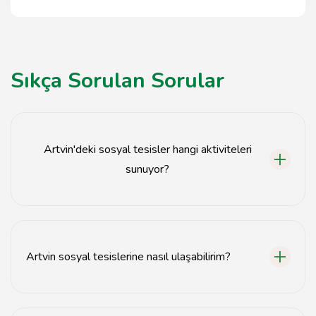
Sıkça Sorulan Sorular
Artvin'deki sosyal tesisler hangi aktiviteleri
sunuyor?
Artvin'deki sosyal tesisler doğa yürüyüşleri, piknik
alanları, spor aktiviteleri ve çocuk oyun alanları gibi
çeşitli etkinlikler sunmaktadır.
Artvin sosyal tesislerine nasıl ulaşabilirim?
Artvin sosyal tesislerine özel araçla, otobüsle veya