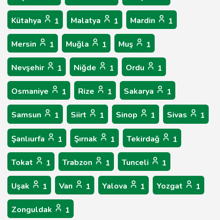
Kütahya
Malatya
Mardin
1
1
1
Mersin
Muğla
Muş
1
1
1
Nevşehir
Niğde
Ordu
1
1
1
Osmaniye
Rize
Sakarya
1
1
1
Samsun
Siirt
Sinop
Sivas
1
1
1
1
Şanlıurfa
Şırnak
Tekirdağ
1
1
1
Tokat
Trabzon
Tunceli
1
1
1
Uşak
Van
Yalova
Yozgat
1
1
1
1
Zonguldak
1