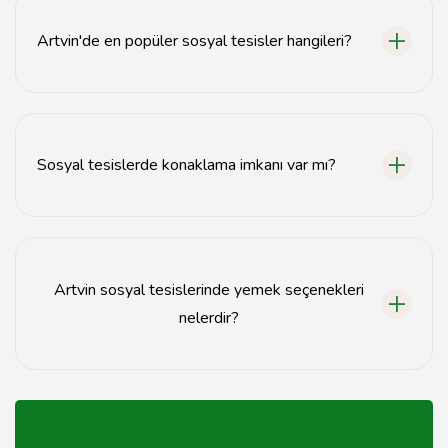
yerel ulaşım araçlarıyla kolayca ulaşabilirsiniz.
Artvin'de en popüler sosyal tesisler hangileri?
Artvin'de en popüler sosyal tesisler arasında Borçka
Karagöl Tabiat Parkı, Artvin Çoruh Nehri kenarındaki
tesisler ve çeşitli piknik alanları bulunmaktadır.
Sosyal tesislerde konaklama imkanı var mı?
Evet, bazı sosyal tesislerde konaklama imkanı
sunulmaktadır; otel ve bungalov seçenekleri mevcuttur.
Artvin sosyal tesislerinde yemek seçenekleri
nelerdir?
Artvin sosyal tesislerinde yerel mutfak lezzetleri, fast
food ve sağlıklı atıştırmalıklar gibi çeşitli yemek
seçenekleri bulunmaktadır.