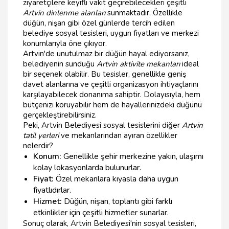
ziyaretçilere keyifli vakit geçirebilecekleri çeşitli
Artvin dinlenme alanları
sunmaktadır. Özellikle
düğün, nişan gibi özel günlerde tercih edilen
belediye sosyal tesisleri, uygun fiyatları ve merkezi
konumlarıyla öne çıkıyor.
Artvin'de unutulmaz bir düğün hayal ediyorsanız,
belediyenin sunduğu
Artvin aktivite mekanları
ideal
bir seçenek olabilir. Bu tesisler, genellikle geniş
davet alanlarına ve çeşitli organizasyon ihtiyaçlarını
karşılayabilecek donanıma sahiptir. Dolayısıyla, hem
bütçenizi koruyabilir hem de hayallerinizdeki düğünü
gerçekleştirebilirsiniz.
Peki, Artvin Belediyesi sosyal tesislerini diğer
Artvin
tatil yerleri
ve mekanlarından ayıran özellikler
nelerdir?
Konum:
Genellikle şehir merkezine yakın, ulaşımı
kolay lokasyonlarda bulunurlar.
Fiyat:
Özel mekanlara kıyasla daha uygun
fiyatlıdırlar.
Hizmet:
Düğün, nişan, toplantı gibi farklı
etkinlikler için çeşitli hizmetler sunarlar.
Sonuç olarak, Artvin Belediyesi'nin sosyal tesisleri,