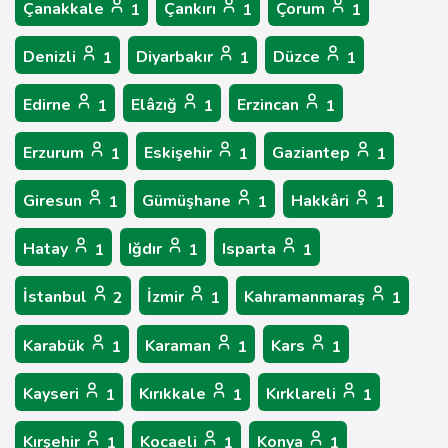
Çanakkale
Çankırı
Çorum
1
1
1
Denizli
Diyarbakır
Düzce
1
1
1
Edirne
Elâzığ
Erzincan
1
1
1
Erzurum
Eskişehir
Gaziantep
1
1
1
Giresun
Gümüşhane
Hakkâri
1
1
1
Hatay
Iğdır
Isparta
1
1
1
İstanbul
İzmir
Kahramanmaraş
2
1
1
Karabük
Karaman
Kars
1
1
1
Kayseri
Kırıkkale
Kırklareli
1
1
1
Kırşehir
Kocaeli
Konya
1
1
1