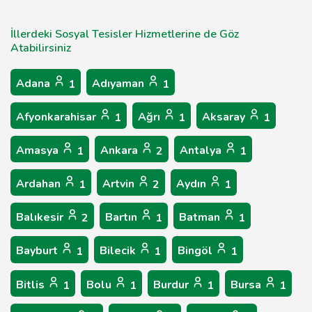
İllerdeki Sosyal Tesisler Hizmetlerine de Göz
Atabilirsiniz
Adana
Adıyaman
1
1
Afyonkarahisar
Ağrı
Aksaray
1
1
1
Amasya
Ankara
Antalya
1
2
1
Ardahan
Artvin
Aydın
1
2
1
Balıkesir
Bartın
Batman
2
1
1
Bayburt
Bilecik
Bingöl
1
1
1
Bitlis
Bolu
Burdur
Bursa
1
1
1
1