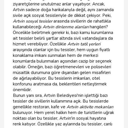
ziyaretçilerine unutulmaz anlar yaşatıyor. Ancak,
Artvin sadece doğa harikalarıyla değil, aynı zamanda
sivile açık sosyal tesisleriyle de dikkat çekiyor. Peki,
Artvin sosyal tesisler
arasında sivillerin de rahatlıkla
kullanabileceği
Artvin dinlenme alanları
hangileri?
Öncelikle belirtmek gerekir ki, bazı kamu kurumlarına
ait tesisler belirli şartlar altında sivil vatandaşlara da
hizmet verebiliyor. Özellikle
Artvin tatil yerleri
arayışında olanlar için bu tesisler, hem uygun fiyatlı
konaklama imkanı sunmaları hem de merkezi
konumlarda bulunmaları açısından cazip bir seçenek
olabilir. Örneğin, bazı öğretmenevleri ve polisevleri
müsaitlik durumuna göre dışarıdan gelen misafirleri
de ağırlayabiliyor. Bu tesislerin imkanları, otel
konforunu aratmasa da, beklentileri netleştirmek
önemlidir.
Bunun yanı sıra, Artvin Belediyesi'nin işlettiği bazı
tesisler de sivillerin kullanımına açık. Bu tesislerde
genellikle restoran, kafe ve
Artvin aktivite mekanları
bulunuyor. Hem yerel halkın hem de turistlerin uğrak
noktası olan bu tesisler, Artvin'in sosyal hayatına
renk katıyor. Özellikle yaz aylarında bu tesisler, canlı