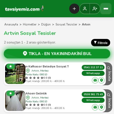
Tavsiyemiz Anasayfa
Anasayfa
>
Hizmetler
>
Düğün
>
Sosyal Tesisler
>
Artvin
Artvin Sosyal Tesisler
2 sonuçtan 1 - 2 arası gösteriliyor.
Filtrele
TIKLA -
EN YAKININDAKİNİ BUL
Artvin Kafkasor Belediye Sosyal Tesisleri
0541 212 37 11
Artvin, Merkez
İncele
Whatsapp
Posta Kodu: 08010
0.0 (0)
Fiyat Aralığı: 200,00 ₺ - 400,00 ₺
Ahsen Gelinlik
0538 961 75 49
Artvin, Merkez
İncele
Whatsapp
Posta Kodu: 08010
0.0 (0)
Fiyat Aralığı: 200,00 ₺ - 400,00 ₺