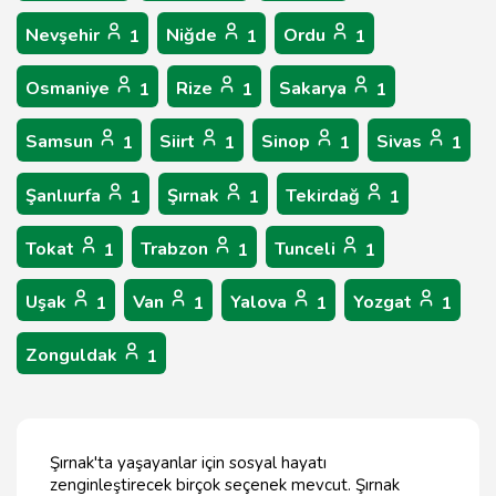
Nevşehir
Niğde
Ordu
1
1
1
Osmaniye
Rize
Sakarya
1
1
1
Samsun
Siirt
Sinop
Sivas
1
1
1
1
Şanlıurfa
Şırnak
Tekirdağ
1
1
1
Tokat
Trabzon
Tunceli
1
1
1
Uşak
Van
Yalova
Yozgat
1
1
1
1
Zonguldak
1
Şırnak'ta yaşayanlar için sosyal hayatı
zenginleştirecek birçok seçenek mevcut. Şırnak