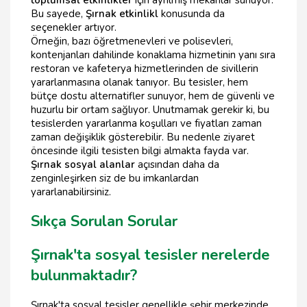
toplumsal etkinlikler
için ayrılmış mekanlar sunuyor.
Bu sayede,
Şırnak etkinlikl
konusunda da
seçenekler artıyor.
Örneğin, bazı öğretmenevleri ve polisevleri,
kontenjanları dahilinde konaklama hizmetinin yanı sıra
restoran ve kafeterya hizmetlerinden de sivillerin
yararlanmasına olanak tanıyor. Bu tesisler, hem
bütçe dostu alternatifler sunuyor, hem de güvenli ve
huzurlu bir ortam sağlıyor. Unutmamak gerekir ki, bu
tesislerden yararlanma koşulları ve fiyatları zaman
zaman değişiklik gösterebilir. Bu nedenle ziyaret
öncesinde ilgili tesisten bilgi almakta fayda var.
Şırnak sosyal alanlar
açısından daha da
zenginleşirken siz de bu imkanlardan
yararlanabilirsiniz.
Sıkça Sorulan Sorular
Şırnak'ta sosyal tesisler nerelerde
bulunmaktadır?
Şırnak'ta sosyal tesisler genellikle şehir merkezinde