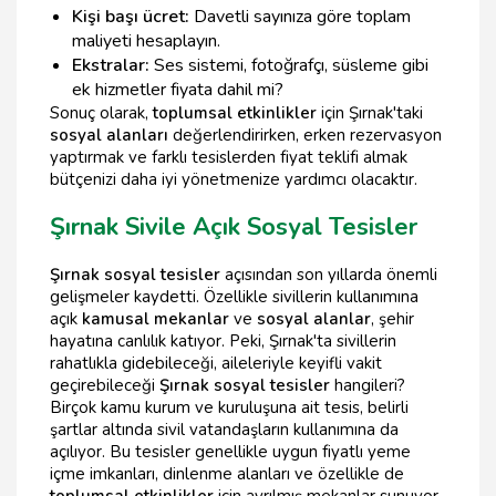
Kişi başı ücret:
Davetli sayınıza göre toplam
maliyeti hesaplayın.
Ekstralar:
Ses sistemi, fotoğrafçı, süsleme gibi
ek hizmetler fiyata dahil mi?
Sonuç olarak,
toplumsal etkinlikler
için Şırnak'taki
sosyal alanları
değerlendirirken, erken rezervasyon
yaptırmak ve farklı tesislerden fiyat teklifi almak
bütçenizi daha iyi yönetmenize yardımcı olacaktır.
Şırnak Sivile Açık Sosyal Tesisler
Şırnak sosyal tesisler
açısından son yıllarda önemli
gelişmeler kaydetti. Özellikle sivillerin kullanımına
açık
kamusal mekanlar
ve
sosyal alanlar
, şehir
hayatına canlılık katıyor. Peki, Şırnak'ta sivillerin
rahatlıkla gidebileceği, aileleriyle keyifli vakit
geçirebileceği
Şırnak sosyal tesisler
hangileri?
Birçok kamu kurum ve kuruluşuna ait tesis, belirli
şartlar altında sivil vatandaşların kullanımına da
açılıyor. Bu tesisler genellikle uygun fiyatlı yeme
içme imkanları, dinlenme alanları ve özellikle de