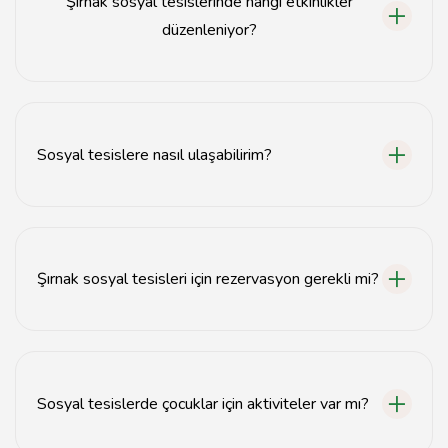
Şırnak sosyal tesislerinde hangi etkinlikler
düzenleniyor?
Şırnak sosyal tesislerinde kültürel etkinlikler, spor
faaliyetleri ve toplumsal buluşmalar düzenlenmektedir.
Sosyal tesislere nasıl ulaşabilirim?
Sosyal tesislere toplu taşıma araçları veya özel araçlar
ile kolayca ulaşabilirsiniz.
Şırnak sosyal tesisleri için rezervasyon gerekli mi?
Bazı sosyal tesislerde etkinlikler için rezervasyon
yapılması gerekebilir, önceden kontrol etmenizi öneririz.
Sosyal tesislerde çocuklar için aktiviteler var mı?