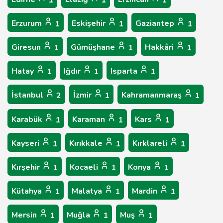
1
1
1
Erzurum
Eskişehir
Gaziantep
1
1
1
Giresun
Gümüşhane
Hakkâri
1
1
1
Hatay
Iğdır
Isparta
1
1
1
İstanbul
İzmir
Kahramanmaraş
2
1
1
Karabük
Karaman
Kars
1
1
1
Kayseri
Kırıkkale
Kırklareli
1
1
1
Kırşehir
Kocaeli
Konya
1
1
1
Kütahya
Malatya
Mardin
1
1
1
Mersin
Muğla
Muş
1
1
1