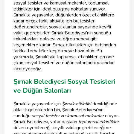
sosyal tesisler ve kamusal mekanlar, toplumsal
etkinlikler için ideal buluşma noktaları sunuyor.
Şırnak'ta yaşayanlar, düğünlerden özel etkinliklere
kadar birçok farklı aktivite için bu tesisleri
değerlendirebilir, sosyal alanlar sayesinde keyifli
vakit geçirebilirler. Şırnak Belediyesi'nin sunduğu
imkanlardan, polisevi ve öğretmenevi gibi
seçeneklere kadar, Şırnak etkinlikleri için birbirinden
farklı alternatifler keşfetmeye hazır olun. Bu
yazımızda, Şırnak'taki toplumsal etkinlikler için öne
çıkan sosyal tesisleri ve düğün salonlarını yakından
inceleyeceğiz.
Şırnak Belediyesi Sosyal Tesisleri
ve Düğün Salonları
Şırnak'ta yaşayanlar için
Şırnak etkinlikl
denildiğinde
akla ilk gelenlerden biri, Şırnak Belediyesi'nin
sunduğu
sosyal tesisler
ve
kamusal mekanlar
oluyor.
Şırnak Belediyesi, vatandaşların
toplumsal etkinlikler
düzenleyebileceği, keyifli vakit geçirebileceği ve
sosyal alanlar
olarak kullanabileceği çeşitli tesisler