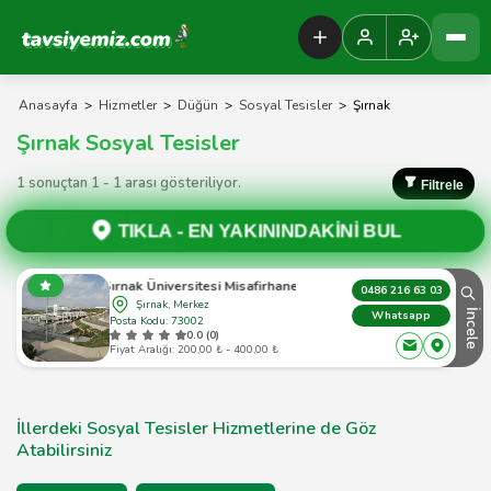
Tavsiyemiz Anasayfa
Anasayfa
>
Hizmetler
>
Düğün
>
Sosyal Tesisler
>
Şırnak
Şırnak Sosyal Tesisler
1 sonuçtan 1 - 1 arası gösteriliyor.
Filtrele
TIKLA -
EN YAKININDAKİNİ BUL
Şırnak Üniversitesi Misafirhanesi
0486 216 63 03
Şırnak, Merkez
İncele
Whatsapp
Posta Kodu: 73002
0.0 (0)
Fiyat Aralığı: 200,00 ₺ - 400,00 ₺
İllerdeki Sosyal Tesisler Hizmetlerine de Göz
Atabilirsiniz