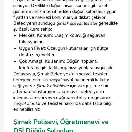
sunuyor. Özellikle düğün, nişan, sünnet gibi özel
günlerde sıklıkla tercih edilen düğün salonları, uygun
fiyatları ve merkezi konumlarıyla dikkat çekiyor.
Belediyenin sunduğu
Şırnak sosyal tesisler
genellikle
şu özelliklere sahip:
Merkezi Konum:
Ulaşım kolaylığı sağlayan
lokasyonlar.
Uygun Fiyat:
Özel gün kutlamaları için bütçe
dostu seçenekler.
Çok Amaçlı Kullanım:
Düğün, toplantı,
konferans gibi farklı organizasyonlara uygunluk.
Dolayısıyla, Şırnak Belediyesi'nin sosyal tesisleri,
hemşehrilerimizin
sosyal
hayatına önemli katkılar
sağlıyor ve
Şırnak etkinlikler
için vazgeçilmez bir
alternatif oluşturuyor. Unutmayın, belediyenin
internet sitesini veya doğrudan iletişime geçerek
sosyal alanlar
ve tesisler hakkında daha fazla bilgi
edinebilirsiniz.
Şırnak Polisevi, Öğretmenevi ve
DSİ Düğün Salonları