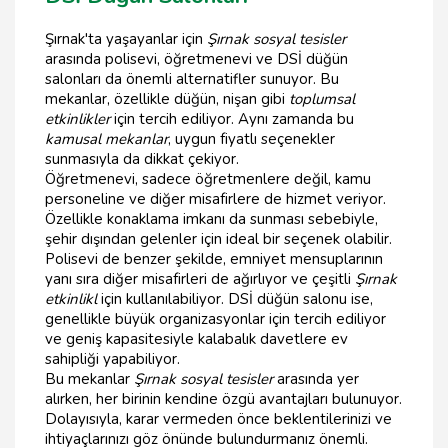
Şırnak'ta yaşayanlar için
Şırnak sosyal tesisler
arasında polisevi, öğretmenevi ve DSİ düğün
salonları da önemli alternatifler sunuyor. Bu
mekanlar, özellikle düğün, nişan gibi
toplumsal
etkinlikler
için tercih ediliyor. Aynı zamanda bu
kamusal mekanlar
, uygun fiyatlı seçenekler
sunmasıyla da dikkat çekiyor.
Öğretmenevi, sadece öğretmenlere değil, kamu
personeline ve diğer misafirlere de hizmet veriyor.
Özellikle konaklama imkanı da sunması sebebiyle,
şehir dışından gelenler için ideal bir seçenek olabilir.
Polisevi de benzer şekilde, emniyet mensuplarının
yanı sıra diğer misafirleri de ağırlıyor ve çeşitli
Şırnak
etkinlikl
için kullanılabiliyor. DSİ düğün salonu ise,
genellikle büyük organizasyonlar için tercih ediliyor
ve geniş kapasitesiyle kalabalık davetlere ev
sahipliği yapabiliyor.
Bu mekanlar
Şırnak sosyal tesisler
arasında yer
alırken, her birinin kendine özgü avantajları bulunuyor.
Dolayısıyla, karar vermeden önce beklentilerinizi ve
ihtiyaçlarınızı göz önünde bulundurmanız önemli.