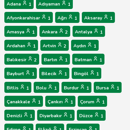
Adana
Adıyaman
1
1
Afyonkarahisar
Ağrı
Aksaray
1
1
1
Amasya
Ankara
Antalya
1
2
1
Ardahan
Artvin
Aydın
1
2
1
Balıkesir
Bartın
Batman
2
1
1
Bayburt
Bilecik
Bingöl
1
1
1
Bitlis
Bolu
Burdur
Bursa
1
1
1
1
Çanakkale
Çankırı
Çorum
1
1
1
Denizli
Diyarbakır
Düzce
1
1
1
Edirne
Elâzığ
Erzincan