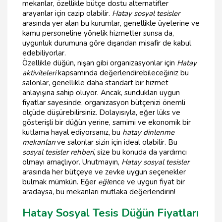
mekanlar, özellikle bütçe dostu alternatifler
arayanlar için cazip olabilir.
Hatay sosyal tesisler
arasında yer alan bu kurumlar, genellikle üyelerine ve
kamu personeline yönelik hizmetler sunsa da,
uygunluk durumuna göre dışarıdan misafir de kabul
edebiliyorlar.
Özellikle düğün, nişan gibi organizasyonlar için
Hatay
aktiviteleri
kapsamında değerlendirebileceğiniz bu
salonlar, genellikle daha standart bir hizmet
anlayışına sahip oluyor. Ancak, sundukları uygun
fiyatlar sayesinde, organizasyon bütçenizi önemli
ölçüde düşürebilirsiniz. Dolayısıyla, eğer lüks ve
gösterişli bir düğün yerine, samimi ve ekonomik bir
kutlama hayal ediyorsanız, bu
hatay dinlenme
mekanları
ve salonlar sizin için ideal olabilir. Bu
sosyal tesisler rehberi
, size bu konuda da yardımcı
olmayı amaçlıyor. Unutmayın,
Hatay sosyal tesisler
arasında her bütçeye ve zevke uygun seçenekler
bulmak mümkün. Eğer
eğl
ence ve uygun fiyat bir
aradaysa, bu mekanları mutlaka değerlendirin!
Hatay Sosyal Tesis Düğün Fiyatları