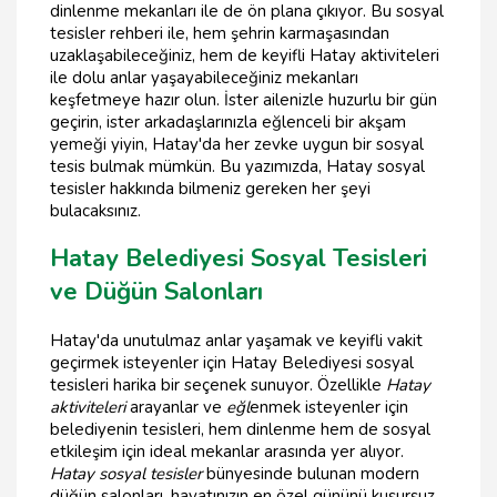
dinlenme mekanları ile de ön plana çıkıyor. Bu sosyal
tesisler rehberi ile, hem şehrin karmaşasından
uzaklaşabileceğiniz, hem de keyifli Hatay aktiviteleri
ile dolu anlar yaşayabileceğiniz mekanları
keşfetmeye hazır olun. İster ailenizle huzurlu bir gün
geçirin, ister arkadaşlarınızla eğlenceli bir akşam
yemeği yiyin, Hatay'da her zevke uygun bir sosyal
tesis bulmak mümkün. Bu yazımızda, Hatay sosyal
tesisler hakkında bilmeniz gereken her şeyi
bulacaksınız.
Hatay Belediyesi Sosyal Tesisleri
ve Düğün Salonları
Hatay'da unutulmaz anlar yaşamak ve keyifli vakit
geçirmek isteyenler için Hatay Belediyesi sosyal
tesisleri harika bir seçenek sunuyor. Özellikle
Hatay
aktiviteleri
arayanlar ve
eğl
enmek isteyenler için
belediyenin tesisleri, hem dinlenme hem de sosyal
etkileşim için ideal mekanlar arasında yer alıyor.
Hatay sosyal tesisler
bünyesinde bulunan modern
düğün salonları, hayatınızın en özel gününü kusursuz