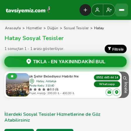
Tavsiyemiz Anasayfa
Anasayfa
>
Hizmetler
>
Düğün
>
Sosyal Tesisler
>
Hatay
Hatay Sosyal Tesisler
1 sonuçtan 1 - 1 arası gösteriliyor.
Filtrele
TIKLA -
EN YAKININDAKİNİ BUL
Hatay Büyük Şehir Belediyesi Habibi Neccar Sosyal Tesisi
0552 445 44 14
Hatay, Antakya
İncele
Whatsapp
Posta Kodu: 31040
0.0 (0)
Fiyat Aralığı: 200,00 ₺ - 400,00 ₺
İllerdeki Sosyal Tesisler Hizmetlerine de Göz
Atabilirsiniz