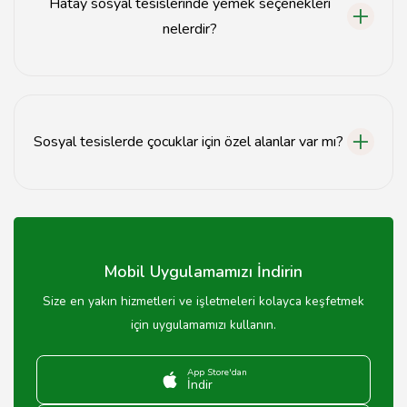
Hatay sosyal tesislerinde yemek seçenekleri
nelerdir?
Hatay sosyal tesislerinde genellikle yerel mutfağa ait
yemekler, kebaplar ve mezeler sunulmaktadır.
Sosyal tesislerde çocuklar için özel alanlar var mı?
Evet, birçok sosyal tesiste çocuklar için oyun alanları ve
aktiviteler bulunmaktadır.
Mobil Uygulamamızı İndirin
Size en yakın hizmetleri ve işletmeleri kolayca keşfetmek
için uygulamamızı kullanın.
App Store'dan
İndir