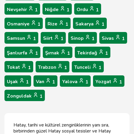
Nevşehir
Niğde
Ordu
1
1
1
Osmaniye
Rize
Sakarya
1
1
1
Samsun
Siirt
Sinop
Sivas
1
1
1
1
Şanlıurfa
Şırnak
Tekirdağ
1
1
1
Tokat
Trabzon
Tunceli
1
1
1
Uşak
Van
Yalova
Yozgat
1
1
1
1
Zonguldak
1
Hatay, tarihi ve kültürel zenginliklerinin yanı sıra,
birbirinden güzel Hatay sosyal tesisler ve Hatay