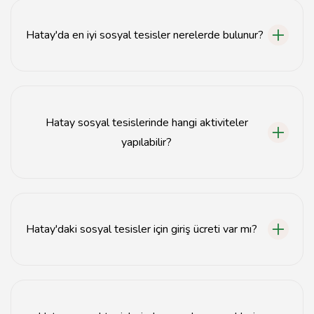
Hatay'da en iyi sosyal tesisler nerelerde bulunur?
Hatay'da en iyi sosyal tesisler genellikle Antakya,
İskenderun ve Reyhanlı bölgelerinde yer almaktadır.
Hatay sosyal tesislerinde hangi aktiviteler
yapılabilir?
Hatay sosyal tesislerinde piknik, yürüyüş, spor
aktiviteleri ve çocuk oyun alanları gibi birçok etkinlik
yapılabilir.
Hatay'daki sosyal tesisler için giriş ücreti var mı?
Bazı sosyal tesislerde giriş ücreti alınırken, bazıları
ücretsizdir. Detaylı bilgi için tesisin web sitesini kontrol
edebilirsiniz.