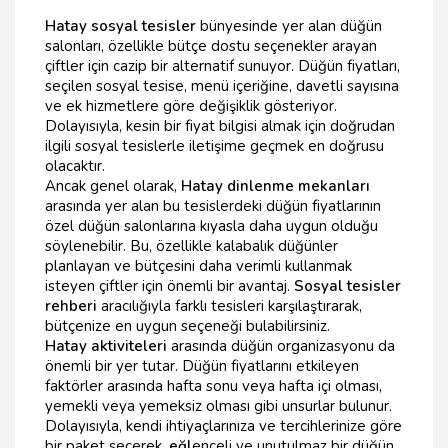
Hatay sosyal tesisler
bünyesinde yer alan düğün
salonları, özellikle bütçe dostu seçenekler arayan
çiftler için cazip bir alternatif sunuyor. Düğün fiyatları,
seçilen sosyal tesise, menü içeriğine, davetli sayısına
ve ek hizmetlere göre değişiklik gösteriyor.
Dolayısıyla, kesin bir fiyat bilgisi almak için doğrudan
ilgili sosyal tesislerle iletişime geçmek en doğrusu
olacaktır.
Ancak genel olarak,
Hatay dinlenme mekanları
arasında yer alan bu tesislerdeki düğün fiyatlarının
özel düğün salonlarına kıyasla daha uygun olduğu
söylenebilir. Bu, özellikle kalabalık düğünler
planlayan ve bütçesini daha verimli kullanmak
isteyen çiftler için önemli bir avantaj.
Sosyal tesisler
rehberi
aracılığıyla farklı tesisleri karşılaştırarak,
bütçenize en uygun seçeneği bulabilirsiniz.
Hatay aktiviteleri
arasında düğün organizasyonu da
önemli bir yer tutar. Düğün fiyatlarını etkileyen
faktörler arasında hafta sonu veya hafta içi olması,
yemekli veya yemeksiz olması gibi unsurlar bulunur.
Dolayısıyla, kendi ihtiyaçlarınıza ve tercihlerinize göre
bir paket seçerek,
eğl
enceli ve unutulmaz bir düğün