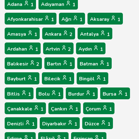
Adana
Adıyaman
1
1
Afyonkarahisar
Ağrı
Aksaray
1
1
1
Amasya
Ankara
Antalya
1
2
1
Ardahan
Artvin
Aydın
1
2
1
Balıkesir
Bartın
Batman
2
1
1
Bayburt
Bilecik
Bingöl
1
1
1
Bitlis
Bolu
Burdur
Bursa
1
1
1
1
Çanakkale
Çankırı
Çorum
1
1
1
Denizli
Diyarbakır
Düzce
1
1
1
Edirne
Elâzığ
Erzincan