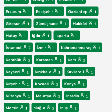
1
1
1
Erzurum
Eskişehir
Gaziantep
1
1
1
Giresun
Gümüşhane
Hakkâri
1
1
1
Hatay
Iğdır
Isparta
1
1
1
İstanbul
İzmir
Kahramanmaraş
2
1
1
Karabük
Karaman
Kars
1
1
1
Kayseri
Kırıkkale
Kırklareli
1
1
1
Kırşehir
Kocaeli
Konya
1
1
1
Kütahya
Malatya
Mardin
1
1
1
Mersin
Muğla
Muş
1
1
1