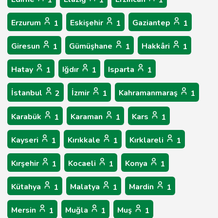
1
1
1
Erzurum
Eskişehir
Gaziantep
1
1
1
Giresun
Gümüşhane
Hakkâri
1
1
1
Hatay
Iğdır
Isparta
1
1
1
İstanbul
İzmir
Kahramanmaraş
2
1
1
Karabük
Karaman
Kars
1
1
1
Kayseri
Kırıkkale
Kırklareli
1
1
1
Kırşehir
Kocaeli
Konya
1
1
1
Kütahya
Malatya
Mardin
1
1
1
Mersin
Muğla
Muş
1
1
1