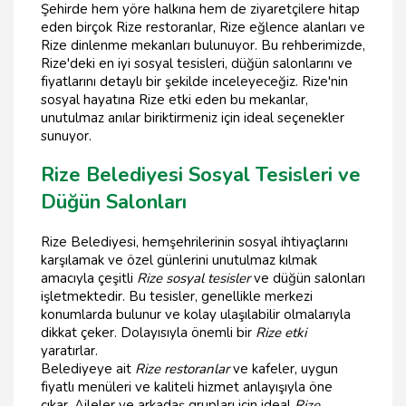
Şehirde hem yöre halkına hem de ziyaretçilere hitap
eden birçok Rize restoranlar, Rize eğlence alanları ve
Rize dinlenme mekanları bulunuyor. Bu rehberimizde,
Rize'deki en iyi sosyal tesisleri, düğün salonlarını ve
fiyatlarını detaylı bir şekilde inceleyeceğiz. Rize'nin
sosyal hayatına Rize etki eden bu mekanlar,
unutulmaz anılar biriktirmeniz için ideal seçenekler
sunuyor.
Rize Belediyesi Sosyal Tesisleri ve
Düğün Salonları
Rize Belediyesi, hemşehrilerinin sosyal ihtiyaçlarını
karşılamak ve özel günlerini unutulmaz kılmak
amacıyla çeşitli
Rize sosyal tesisler
ve düğün salonları
işletmektedir. Bu tesisler, genellikle merkezi
konumlarda bulunur ve kolay ulaşılabilir olmalarıyla
dikkat çeker. Dolayısıyla önemli bir
Rize etki
yaratırlar.
Belediyeye ait
Rize restoranlar
ve kafeler, uygun
fiyatlı menüleri ve kaliteli hizmet anlayışıyla öne
çıkar. Aileler ve arkadaş grupları için ideal
Rize