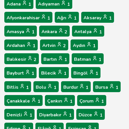
Adana
Adıyaman
1
1
Afyonkarahisar
Ağrı
Aksaray
1
1
1
Amasya
Ankara
Antalya
1
2
1
Ardahan
Artvin
Aydın
1
2
1
Balıkesir
Bartın
Batman
2
1
1
Bayburt
Bilecik
Bingöl
1
1
1
Bitlis
Bolu
Burdur
Bursa
1
1
1
1
Çanakkale
Çankırı
Çorum
1
1
1
Denizli
Diyarbakır
Düzce
1
1
1
Edirne
Elâzığ
Erzincan