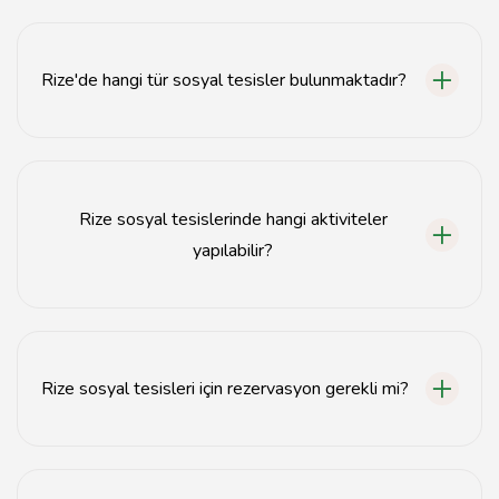
Rize sosyal tesisleri, şehir merkezinde ve çevresindeki
doğal alanlarda yer almaktadır.
Rize'de hangi tür sosyal tesisler bulunmaktadır?
Rize'de restoranlar, kafeler, piknik alanları ve dinlenme
tesisleri bulunmaktadır.
Rize sosyal tesislerinde hangi aktiviteler
yapılabilir?
Rize sosyal tesislerinde yemek yemek, doğa
yürüyüşleri yapmak ve dinlenmek gibi aktiviteler
gerçekleştirilebilir.
Rize sosyal tesisleri için rezervasyon gerekli mi?
Bazı sosyal tesislerde yoğunluk durumuna göre
rezervasyon yapılması önerilmektedir.