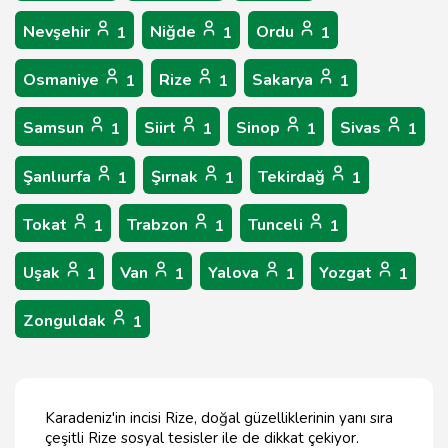
Nevşehir
Niğde
Ordu
1
1
1
Osmaniye
Rize
Sakarya
1
1
1
Samsun
Siirt
Sinop
Sivas
1
1
1
1
Şanlıurfa
Şırnak
Tekirdağ
1
1
1
Tokat
Trabzon
Tunceli
1
1
1
Uşak
Van
Yalova
Yozgat
1
1
1
1
Zonguldak
1
Karadeniz'in incisi Rize, doğal güzelliklerinin yanı sıra
çeşitli Rize sosyal tesisler ile de dikkat çekiyor.