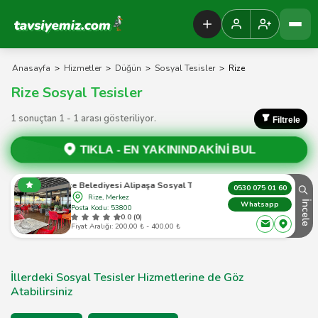
Tavsiyemiz Anasayfa
Anasayfa
>
Hizmetler
>
Düğün
>
Sosyal Tesisler
>
Rize
Rize Sosyal Tesisler
1 sonuçtan 1 - 1 arası gösteriliyor.
Filtrele
TIKLA -
EN YAKININDAKİNİ BUL
Rize Belediyesi Alipaşa Sosyal Tesisi
0530 075 01 60
Rize, Merkez
İncele
Whatsapp
Posta Kodu: 53800
0.0 (0)
Fiyat Aralığı: 200,00 ₺ - 400,00 ₺
İllerdeki Sosyal Tesisler Hizmetlerine de Göz
Atabilirsiniz