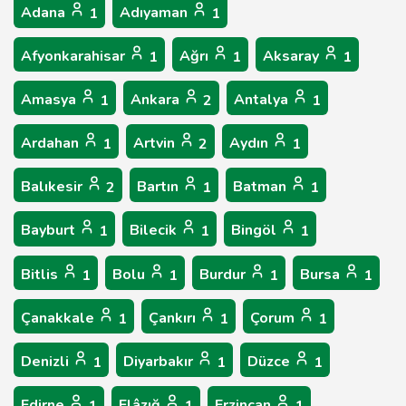
Adana
Adıyaman
1
1
Afyonkarahisar
Ağrı
Aksaray
1
1
1
Amasya
Ankara
Antalya
1
2
1
Ardahan
Artvin
Aydın
1
2
1
Balıkesir
Bartın
Batman
2
1
1
Bayburt
Bilecik
Bingöl
1
1
1
Bitlis
Bolu
Burdur
Bursa
1
1
1
1
Çanakkale
Çankırı
Çorum
1
1
1
Denizli
Diyarbakır
Düzce
1
1
1
Edirne
Elâzığ
Erzincan