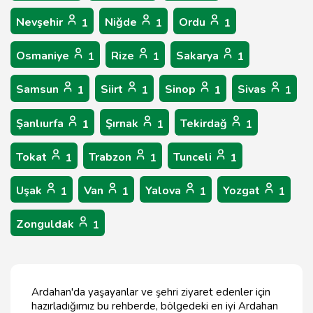
Nevşehir
Niğde
Ordu
1
1
1
Osmaniye
Rize
Sakarya
1
1
1
Samsun
Siirt
Sinop
Sivas
1
1
1
1
Şanlıurfa
Şırnak
Tekirdağ
1
1
1
Tokat
Trabzon
Tunceli
1
1
1
Uşak
Van
Yalova
Yozgat
1
1
1
1
Zonguldak
1
Ardahan'da yaşayanlar ve şehri ziyaret edenler için
hazırladığımız bu rehberde, bölgedeki en iyi Ardahan