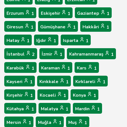
1
1
1
Erzurum
Eskişehir
Gaziantep
1
1
1
Giresun
Gümüşhane
Hakkâri
1
1
1
Hatay
Iğdır
Isparta
1
1
1
İstanbul
İzmir
Kahramanmaraş
2
1
1
Karabük
Karaman
Kars
1
1
1
Kayseri
Kırıkkale
Kırklareli
1
1
1
Kırşehir
Kocaeli
Konya
1
1
1
Kütahya
Malatya
Mardin
1
1
1
Mersin
Muğla
Muş
1
1
1