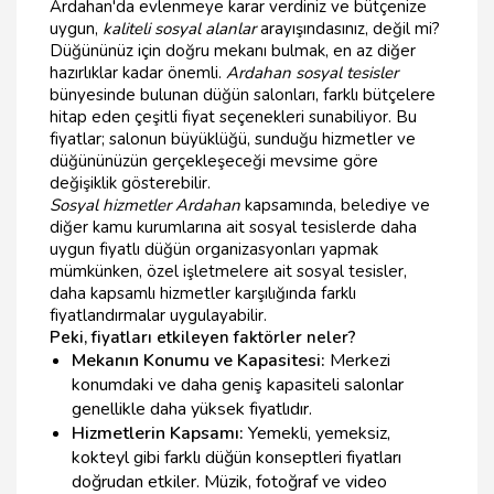
Ardahan'da evlenmeye karar verdiniz ve bütçenize
uygun,
kaliteli sosyal alanlar
arayışındasınız, değil mi?
Düğününüz için doğru mekanı bulmak, en az diğer
hazırlıklar kadar önemli.
Ardahan sosyal tesisler
bünyesinde bulunan düğün salonları, farklı bütçelere
hitap eden çeşitli fiyat seçenekleri sunabiliyor. Bu
fiyatlar; salonun büyüklüğü, sunduğu hizmetler ve
düğününüzün gerçekleşeceği mevsime göre
değişiklik gösterebilir.
Sosyal hizmetler Ardahan
kapsamında, belediye ve
diğer kamu kurumlarına ait sosyal tesislerde daha
uygun fiyatlı düğün organizasyonları yapmak
mümkünken, özel işletmelere ait sosyal tesisler,
daha kapsamlı hizmetler karşılığında farklı
fiyatlandırmalar uygulayabilir.
Peki, fiyatları etkileyen faktörler neler?
Mekanın Konumu ve Kapasitesi:
Merkezi
konumdaki ve daha geniş kapasiteli salonlar
genellikle daha yüksek fiyatlıdır.
Hizmetlerin Kapsamı:
Yemekli, yemeksiz,
kokteyl gibi farklı düğün konseptleri fiyatları
doğrudan etkiler. Müzik, fotoğraf ve video