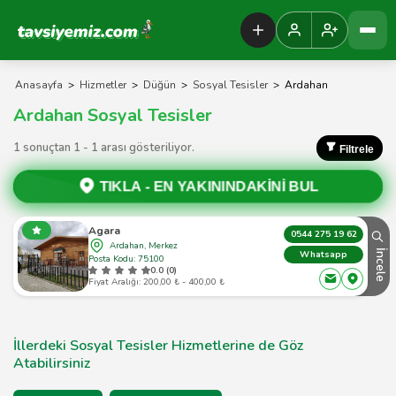
Tavsiyemiz Anasayfa
Anasayfa
>
Hizmetler
>
Düğün
>
Sosyal Tesisler
>
Ardahan
Ardahan Sosyal Tesisler
1 sonuçtan 1 - 1 arası gösteriliyor.
Filtrele
TIKLA -
EN YAKININDAKİNİ BUL
Agara
0544 275 19 62
Ardahan, Merkez
İncele
Whatsapp
Posta Kodu: 75100
0.0 (0)
Fiyat Aralığı: 200,00 ₺ - 400,00 ₺
İllerdeki Sosyal Tesisler Hizmetlerine de Göz
Atabilirsiniz