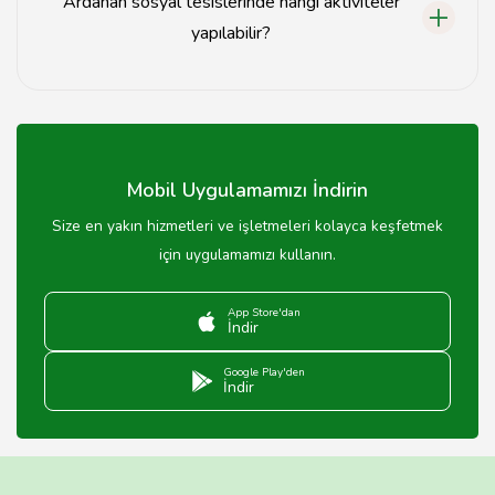
Ardahan sosyal tesislerinde hangi aktiviteler
yapılabilir?
Ardahan sosyal tesislerinde yürüyüş, spor, piknik ve
çeşitli sosyal etkinlikler yapılabilir.
Mobil Uygulamamızı İndirin
Size en yakın hizmetleri ve işletmeleri kolayca keşfetmek
için uygulamamızı kullanın.
App Store'dan
İndir
Google Play'den
İndir