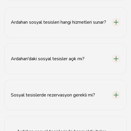
Ardahan'da sosyal tesisler genellikle şehir merkezinde
ve çevresinde yer almaktadır.
Ardahan sosyal tesisleri hangi hizmetleri sunar?
Ardahan sosyal tesisleri, dinlenme alanları, spor
imkanları ve etkinlik alanları gibi çeşitli hizmetler sunar.
Ardahan'daki sosyal tesisler açık mı?
Evet, Ardahan'daki sosyal tesisler genellikle yıl
boyunca açıktır, ancak özel günlerde değişiklik
gösterebilir.
Sosyal tesislerde rezervasyon gerekli mi?
Bazı sosyal tesislerde etkinlikler için rezervasyon
yapılması gerekebilir, bu nedenle önceden kontrol
etmekte fayda var.