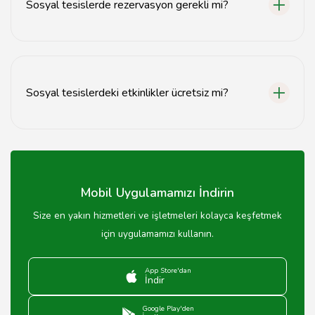
Sosyal tesislerde rezervasyon gerekli mi?
Bazı sosyal tesislerde etkinlikler için önceden
rezervasyon yapılması gerekebilir, bu nedenle önceden
kontrol etmek faydalıdır.
Sosyal tesislerdeki etkinlikler ücretsiz mi?
Birçok sosyal tesis etkinliği ücretsizdir, ancak bazı özel
etkinlikler için ücret talep edilebilir.
Mobil Uygulamamızı İndirin
Size en yakın hizmetleri ve işletmeleri kolayca keşfetmek
için uygulamamızı kullanın.
App Store'dan
İndir
Google Play'den