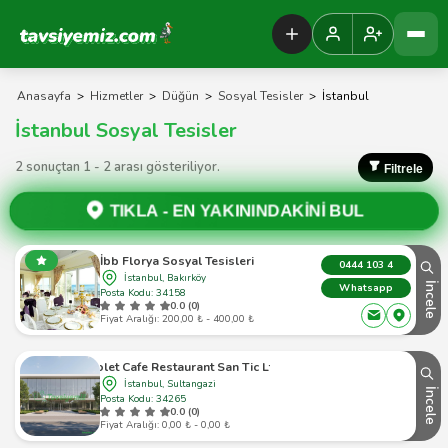
Tavsiyemiz Anasayfa
Anasayfa
>
Hizmetler
>
Düğün
>
Sosyal Tesisler
>
İstanbul
İstanbul Sosyal Tesisler
2 sonuçtan 1 - 2 arası gösteriliyor.
Filtrele
TIKLA -
EN YAKININDAKİNİ BUL
İbb Florya Sosyal Tesisleri
0444 103 4
İstanbul, Bakırköy
İncele
Whatsapp
Posta Kodu: 34158
0.0 (0)
Fiyat Aralığı: 200,00 ₺ - 400,00 ₺
Violet Cafe Restaurant San Tic Ltd Şti
İstanbul, Sultangazi
İncele
Posta Kodu: 34265
0.0 (0)
Fiyat Aralığı: 0,00 ₺ - 0,00 ₺