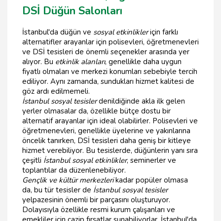
DSİ Düğün Salonları
İstanbul'da düğün ve
sosyal etkinlikler
için farklı
alternatifler arayanlar için polisevleri, öğretmenevleri
ve DSİ tesisleri de önemli seçenekler arasında yer
alıyor. Bu
etkinlik alanları
, genellikle daha uygun
fiyatlı olmaları ve merkezi konumları sebebiyle tercih
ediliyor. Aynı zamanda, sundukları hizmet kalitesi de
göz ardı edilmemeli.
İstanbul sosyal tesisler
denildiğinde akla ilk gelen
yerler olmasalar da, özellikle bütçe dostu bir
alternatif arayanlar için ideal olabilirler. Polisevleri ve
öğretmenevleri, genellikle üyelerine ve yakınlarına
öncelik tanırken, DSİ tesisleri daha geniş bir kitleye
hizmet verebiliyor. Bu tesislerde, düğünlerin yanı sıra
çeşitli
İstanbul sosyal etkinlikler
, seminerler ve
toplantılar da düzenlenebiliyor.
Gençlik ve kültür merkezleri
kadar popüler olmasa
da, bu tür tesisler de
İstanbul sosyal tesisler
yelpazesinin önemli bir parçasını oluşturuyor.
Dolayısıyla özellikle resmi kurum çalışanları ve
emekliler için cazip fırsatlar sunabiliyorlar. İstanbul'da