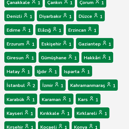
Çanakkale
Çankırı
Çorum
1
1
1
Denizli
Diyarbakır
Düzce
1
1
1
Edirne
Elâzığ
Erzincan
1
1
1
Erzurum
Eskişehir
Gaziantep
1
1
1
Giresun
Gümüşhane
Hakkâri
1
1
1
Hatay
Iğdır
Isparta
1
1
1
İstanbul
İzmir
Kahramanmaraş
2
1
1
Karabük
Karaman
Kars
1
1
1
Kayseri
Kırıkkale
Kırklareli
1
1
1
Kırşehir
Kocaeli
Konya
1
1
1