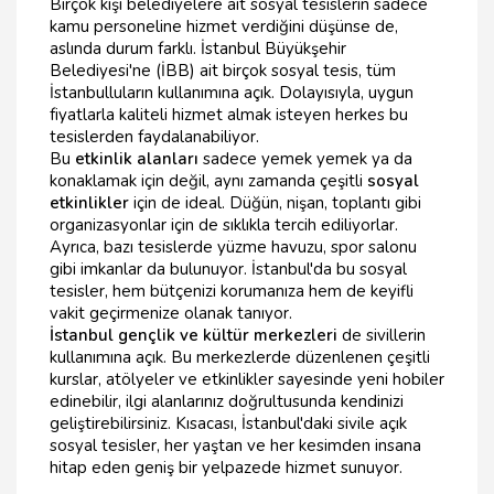
Birçok kişi belediyelere ait sosyal tesislerin sadece
kamu personeline hizmet verdiğini düşünse de,
aslında durum farklı. İstanbul Büyükşehir
Belediyesi'ne (İBB) ait birçok sosyal tesis, tüm
İstanbulluların kullanımına açık. Dolayısıyla, uygun
fiyatlarla kaliteli hizmet almak isteyen herkes bu
tesislerden faydalanabiliyor.
Bu
etkinlik alanları
sadece yemek yemek ya da
konaklamak için değil, aynı zamanda çeşitli
sosyal
etkinlikler
için de ideal. Düğün, nişan, toplantı gibi
organizasyonlar için de sıklıkla tercih ediliyorlar.
Ayrıca, bazı tesislerde yüzme havuzu, spor salonu
gibi imkanlar da bulunuyor. İstanbul'da bu sosyal
tesisler, hem bütçenizi korumanıza hem de keyifli
vakit geçirmenize olanak tanıyor.
İstanbul gençlik ve kültür merkezleri
de sivillerin
kullanımına açık. Bu merkezlerde düzenlenen çeşitli
kurslar, atölyeler ve etkinlikler sayesinde yeni hobiler
edinebilir, ilgi alanlarınız doğrultusunda kendinizi
geliştirebilirsiniz. Kısacası, İstanbul'daki sivile açık
sosyal tesisler, her yaştan ve her kesimden insana
hitap eden geniş bir yelpazede hizmet sunuyor.