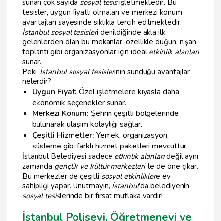
sunan çok sayıda
sosyal tesis
işletmektedir. Bu
tesisler, uygun fiyatlı olmaları ve merkezi konum
avantajları sayesinde sıklıkla tercih edilmektedir.
İstanbul sosyal tesisler
i denildiğinde akla ilk
gelenlerden olan bu mekanlar, özellikle düğün, nişan,
toplantı gibi organizasyonlar için ideal
etkinlik alanları
sunar.
Peki,
İstanbul sosyal tesisler
inin sunduğu avantajlar
nelerdir?
Uygun Fiyat:
Özel işletmelere kıyasla daha
ekonomik seçenekler sunar.
Merkezi Konum:
Şehrin çeşitli bölgelerinde
bulunarak ulaşım kolaylığı sağlar.
Çeşitli Hizmetler:
Yemek, organizasyon,
süsleme gibi farklı hizmet paketleri mevcuttur.
İstanbul Belediyesi sadece
etkinlik alanları
değil aynı
zamanda
gençlik ve kültür merkezleri
ile de öne çıkar.
Bu merkezler de çeşitli
sosyal etkinlikler
e ev
sahipliği yapar. Unutmayın,
İstanbul
'da belediyenin
sosyal tesis
lerinde bir fırsat mutlaka vardır!
İstanbul Polisevi, Öğretmenevi ve