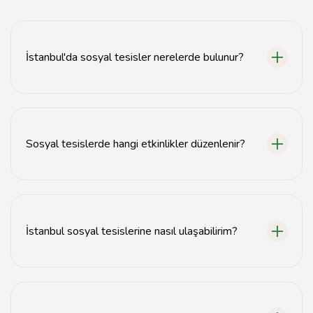
İstanbul'da sosyal tesisler nerelerde bulunur?
İstanbul'da sosyal tesisler genellikle parklarda, gençlik
merkezlerinde ve kültürel etkinlik alanlarında yer
almaktadır.
Sosyal tesislerde hangi etkinlikler düzenlenir?
Sosyal tesislerde kültürel etkinlikler, spor faaliyetleri,
sergiler ve çeşitli atölye çalışmaları düzenlenmektedir.
İstanbul sosyal tesislerine nasıl ulaşabilirim?
İstanbul sosyal tesislerine toplu taşıma, özel araç veya
bisiklet ile ulaşım sağlanabilir.