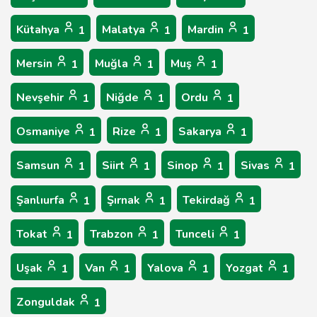
Kütahya
Malatya
Mardin
1
1
1
Mersin
Muğla
Muş
1
1
1
Nevşehir
Niğde
Ordu
1
1
1
Osmaniye
Rize
Sakarya
1
1
1
Samsun
Siirt
Sinop
Sivas
1
1
1
1
Şanlıurfa
Şırnak
Tekirdağ
1
1
1
Tokat
Trabzon
Tunceli
1
1
1
Uşak
Van
Yalova
Yozgat
1
1
1
1
Zonguldak
1