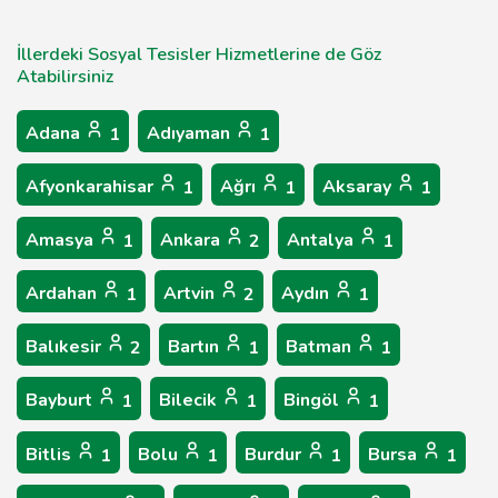
İllerdeki Sosyal Tesisler Hizmetlerine de Göz
Atabilirsiniz
Adana
Adıyaman
1
1
Afyonkarahisar
Ağrı
Aksaray
1
1
1
Amasya
Ankara
Antalya
1
2
1
Ardahan
Artvin
Aydın
1
2
1
Balıkesir
Bartın
Batman
2
1
1
Bayburt
Bilecik
Bingöl
1
1
1
Bitlis
Bolu
Burdur
Bursa
1
1
1
1