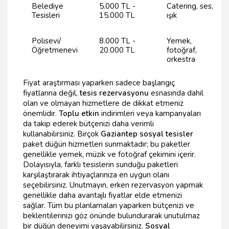
Belediye
5.000 TL -
Catering, ses,
Tesisleri
15.000 TL
ışık
Polisevi/
8.000 TL -
Yemek,
Öğretmenevi
20.000 TL
fotoğraf,
orkestra
Fiyat araştırması yaparken sadece başlangıç
fiyatlarına değil,
tesis rezervasyonu
esnasında dahil
olan ve olmayan hizmetlere de dikkat etmeniz
önemlidir.
Toplu etkin
indirimleri veya kampanyaları
da takip ederek bütçenizi daha verimli
kullanabilirsiniz. Birçok
Gaziantep sosyal tesisler
paket düğün hizmetleri sunmaktadır; bu paketler
genellikle yemek, müzik ve fotoğraf çekimini içerir.
Dolayısıyla, farklı tesislerin sunduğu paketleri
karşılaştırarak ihtiyaçlarınıza en uygun olanı
seçebilirsiniz. Unutmayın, erken rezervasyon yapmak
genellikle daha avantajlı fiyatlar elde etmenizi
sağlar. Tüm bu planlamaları yaparken bütçenizi ve
beklentilerinizi göz önünde bulundurarak unutulmaz
bir düğün deneyimi yaşayabilirsiniz.
Sosyal