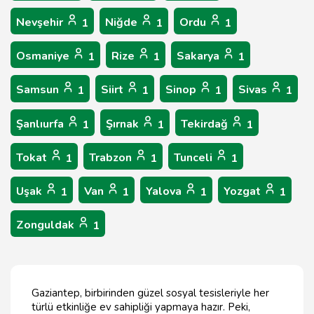
Nevşehir
Niğde
Ordu
1
1
1
Osmaniye
Rize
Sakarya
1
1
1
Samsun
Siirt
Sinop
Sivas
1
1
1
1
Şanlıurfa
Şırnak
Tekirdağ
1
1
1
Tokat
Trabzon
Tunceli
1
1
1
Uşak
Van
Yalova
Yozgat
1
1
1
1
Zonguldak
1
Gaziantep, birbirinden güzel sosyal tesisleriyle her
türlü etkinliğe ev sahipliği yapmaya hazır. Peki,