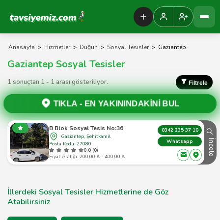
Tavsiyemiz Anasayfa
Anasayfa
>
Hizmetler
>
Düğün
>
Sosyal Tesisler
>
Gaziantep
Gaziantep Sosyal Tesisler
1 sonuçtan 1 - 1 arası gösteriliyor.
Filtrele
TIKLA -
EN YAKININDAKİNİ BUL
B Blok Sosyal Tesis No:36
0342 235 37 10
Gaziantep, Şehitkamil
İncele
Whatsapp
Posta Kodu: 27080
0.0 (0)
Fiyat Aralığı: 200,00 ₺ - 400,00 ₺
İllerdeki Sosyal Tesisler Hizmetlerine de Göz
Atabilirsiniz