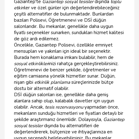
Gaziantep'te
Gaziantep sosyal tesisler
dışında
toplu
etkin
ler ve özel günler için değerlendirebileceğiniz
çeşitli alternatifler de bulunmaktadır. Bunlardan
bazıları Polisevi, Öğretmenevi ve DSİ düğün
salonlarıdır. Bu mekanlar, genellikle daha uygun
fiyatlı seçenekler sunarken, sundukları hizmet kalitesi
de göz ardı edilemez.
Öncelikle, Gaziantep Polisevi, özellikle emniyet
mensupları ve yakınları için ideal bir seçenektir.
Burada hem konaklama imkanı bulabilir, hem de
sosyal etkinlikler
inizi rahatça gerçekleştirebilirsiniz.
Öğretmenevi de benzer şekilde, öğretmenler ve
eğitim camiasına yönelik hizmetler sunar. Düğün,
nişan gibi
etkinlik planlama
süreçlerinizde bütçe
dostu bir alternatif olabilir.
DSİ düğün salonları ise, genellikle daha geniş
alanlara sahip olup, kalabalık davetler için uygun
olabilir. Ancak,
tesis rezervasyonu
yapmadan önce,
mekanların sunduğu hizmetleri ve fiyatları detaylı bir
şekilde araştırmanız önemlidir. Dolayısıyla,
Gaziantep
sosyal tesisler
dışında bu alternatifleri de
değerlendirerek, bütçenize ve ihtiyaçlarınıza en
uygun seçeneği belirleyebilirsiniz. Bu mekanlar,