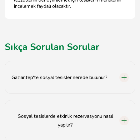
lezzetlerini deneyimlemek için tesislerin menülerini
incelemek faydalı olacaktır.
Sıkça Sorulan Sorular
Gaziantep'te sosyal tesisler nerede bulunur?
Gaziantep'teki sosyal tesisler, şehir merkezine yakın
çeşitli bölgelerde yer almaktadır.
Sosyal tesislerde etkinlik rezervasyonu nasıl
yapılır?