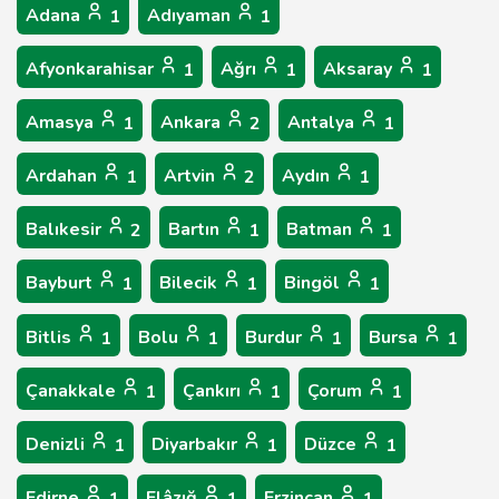
Adana
Adıyaman
1
1
Afyonkarahisar
Ağrı
Aksaray
1
1
1
Amasya
Ankara
Antalya
1
2
1
Ardahan
Artvin
Aydın
1
2
1
Balıkesir
Bartın
Batman
2
1
1
Bayburt
Bilecik
Bingöl
1
1
1
Bitlis
Bolu
Burdur
Bursa
1
1
1
1
Çanakkale
Çankırı
Çorum
1
1
1
Denizli
Diyarbakır
Düzce
1
1
1
Edirne
Elâzığ
Erzincan