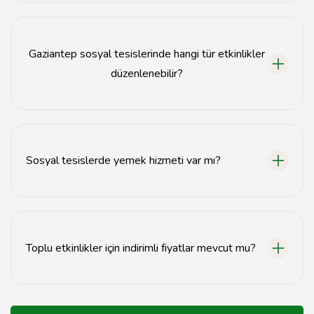
Etkinlik rezervasyonu, tesisin resmi web sitesi veya
telefon ile iletişime geçilerek yapılabilir.
Gaziantep sosyal tesislerinde hangi tür etkinlikler
düzenlenebilir?
Düğün, nişan, toplantı ve çeşitli sosyal etkinlikler
düzenlenebilir.
Sosyal tesislerde yemek hizmeti var mı?
Evet, çoğu sosyal tesis yemek hizmeti sunmaktadır.
Toplu etkinlikler için indirimli fiyatlar mevcut mu?
Evet, toplu etkinlikler için genellikle indirimli fiyatlar
sunulmaktadır.