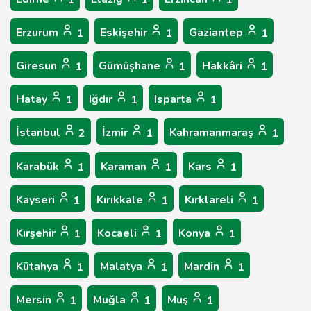
1
1
1
Erzurum
Eskişehir
Gaziantep
1
1
1
Giresun
Gümüşhane
Hakkâri
1
1
1
Hatay
Iğdır
Isparta
1
1
1
İstanbul
İzmir
Kahramanmaraş
2
1
1
Karabük
Karaman
Kars
1
1
1
Kayseri
Kırıkkale
Kırklareli
1
1
1
Kırşehir
Kocaeli
Konya
1
1
1
Kütahya
Malatya
Mardin
1
1
1
Mersin
Muğla
Muş
1
1
1