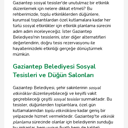
Gaziantep sosyal tesisler'de unutulmaz bir etkinlik
düzenlemek için nelere dikkat etmeli? Bu
rehberimizde, toplu etkinliklerden düğünlere,
kurumsal toplantılardan özel kutlamalara kadar her
türlü sosyal etkinlikler için etkinlik planlama sürecini
adım adım inceleyeceğiz. İster Gaziantep
Belediyesi'nin tesislerini, ister diğer alternatifleri
değerlendirin, doğru tesis rezervasyonu ile
hayallerinizdeki etkinliği gerçeğe dönüştürmek
mümkün.
Gaziantep Belediyesi Sosyal
Tesisleri ve Düğün Salonları
Gaziantep Belediyesi, şehir sakinlerinin
sosyal
etkinlikler
düzenleyebileceği ve keyifli vakit
geçirebileceği çeşitli
sosyal tesisler
sunmaktadır. Bu
tesisler, düğünlerden toplantılara, özel gün
kutlamalarından
toplu etkinliklere
kadar geniş bir
yelpazede hizmet vermektedir. Gaziantep'te
etkinlik
planlama
sürecinde olanlar için belediyenin sunduğu
bu imkanlar, hem uygun fiyatlı hem de kaliteli