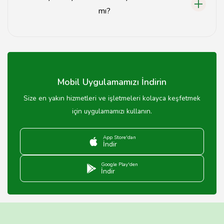
mı?
Evet, birçok Osmaniye sosyal tesisinde restoran veya
kafe hizmeti bulunmaktadır.
Mobil Uygulamamızı İndirin
Size en yakın hizmetleri ve işletmeleri kolayca keşfetmek
için uygulamamızı kullanın.
App Store'dan
İndir
Google Play'den
İndir