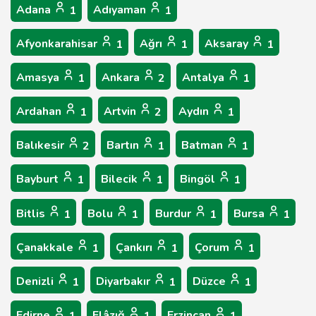
Adana
Adıyaman
1
1
Afyonkarahisar
Ağrı
Aksaray
1
1
1
Amasya
Ankara
Antalya
1
2
1
Ardahan
Artvin
Aydın
1
2
1
Balıkesir
Bartın
Batman
2
1
1
Bayburt
Bilecik
Bingöl
1
1
1
Bitlis
Bolu
Burdur
Bursa
1
1
1
1
Çanakkale
Çankırı
Çorum
1
1
1
Denizli
Diyarbakır
Düzce
1
1
1
Edirne
Elâzığ
Erzincan