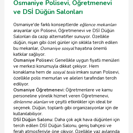
Osmaniye Polisevi, Öğretmenevi
ve DSİ Düğün Salonları
Osmaniye'de farklı konseptlerde
eğlence mekanları
arayanlar için Polisevi, Öğretmenevi ve DSİ Düğün
Salonları da cazip alternatifler sunuyor. Özellikle
düğün, nişan gibi özel günler için sıklıkla tercih edilen
bu mekanlar,
Osmaniye sosyal
hayatına önemli
katkılar sağlıyor.
Osmaniye Polisevi:
Genellikle uygun fiyatlı menüleri
ve merkezi konumuyla dikkat çekiyor. Hem
konaklama hem de
sosyal tesis
imkanı sunan Polisevi,
özellikle polis memurları ve aileleri tarafından tercih
ediliyor.
Osmaniye Öğretmenevi:
Öğretmenlere ve kamu
personeline yönelik hizmet veren Öğretmenevi,
dinlenme alanları
ve çeşitli etkinlikler için ideal bir
seçenek. Düğün, toplantı gibi organizasyonlar için de
kullanılabiliyor.
DSİ Düğün Salonu:
Daha çok açık hava düğünleri için
tercih edilen DSİ Düğün Salonu, geniş bahçesi ve
ferah atmosferiyle öne çıkıyor. Özellikle yaz aylarında