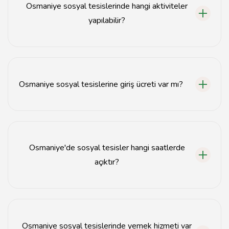
Osmaniye sosyal tesislerinde hangi aktiviteler
yapılabilir?
Osmaniye sosyal tesislerinde piknik, yürüyüş, çocuk
oyun alanları ve spor aktiviteleri gibi çeşitli etkinlikler
yapılabilir.
Osmaniye sosyal tesislerine giriş ücreti var mı?
Çoğu Osmaniye sosyal tesisine giriş ücretsizdir, ancak
bazı tesislerde belirli aktiviteler için ücret talep
edilebilir.
Osmaniye'de sosyal tesisler hangi saatlerde
açıktır?
Osmaniye sosyal tesisleri genellikle sabah 08:00'den
akşam 22:00'ye kadar açıktır.
Osmaniye sosyal tesislerinde yemek hizmeti var