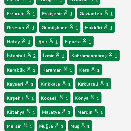
1
1
1
Erzurum
Eskişehir
Gaziantep
1
1
1
Giresun
Gümüşhane
Hakkâri
1
1
1
Hatay
Iğdır
Isparta
1
1
1
İstanbul
İzmir
Kahramanmaraş
2
1
1
Karabük
Karaman
Kars
1
1
1
Kayseri
Kırıkkale
Kırklareli
1
1
1
Kırşehir
Kocaeli
Konya
1
1
1
Kütahya
Malatya
Mardin
1
1
1
Mersin
Muğla
Muş
1
1
1