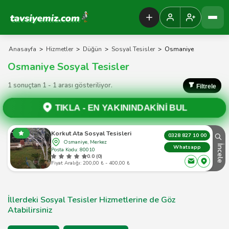
Tavsiyemiz Anasayfa
Anasayfa
>
Hizmetler
>
Düğün
>
Sosyal Tesisler
>
Osmaniye
Osmaniye Sosyal Tesisler
1 sonuçtan 1 - 1 arası gösteriliyor.
Filtrele
TIKLA -
EN YAKININDAKİNİ BUL
Korkut Ata Sosyal Tesisleri
0328 827 10 00
Osmaniye, Merkez
İncele
Whatsapp
Posta Kodu: 80010
0.0 (0)
Fiyat Aralığı: 200,00 ₺ - 400,00 ₺
İllerdeki Sosyal Tesisler Hizmetlerine de Göz
Atabilirsiniz