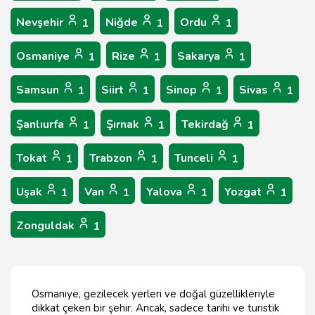
Nevşehir
Niğde
Ordu
1
1
1
Osmaniye
Rize
Sakarya
1
1
1
Samsun
Siirt
Sinop
Sivas
1
1
1
1
Şanlıurfa
Şırnak
Tekirdağ
1
1
1
Tokat
Trabzon
Tunceli
1
1
1
Uşak
Van
Yalova
Yozgat
1
1
1
1
Zonguldak
1
Osmaniye, gezilecek yerleri ve doğal güzellikleriyle
dikkat çeken bir şehir. Ancak, sadece tarihi ve turistik