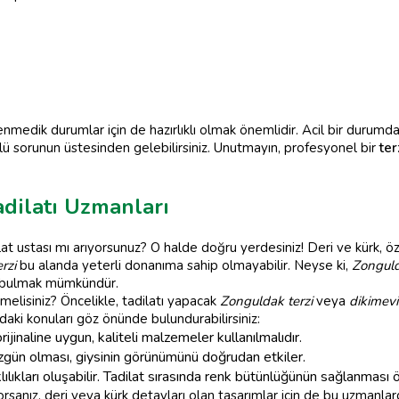
lenmedik durumlar için de hazırlıklı olmak önemlidir. Acil bir durumd
ü sorunun üstesinden gelebilirsiniz. Unutmayın, profesyonel bir
ter
dilatı Uzmanları
dilat ustası mı arıyorsunuz? O halde doğru yerdesiniz! Deri ve kürk,
rzi
bu alanda yeterli donanıma sahip olmayabilir. Neyse ki,
Zongulda
r bulmak mümkündür.
tmelisiniz? Öncelikle, tadilatı yapacak
Zonguldak terzi
veya
dikimevi
aki konuları göz önünde bulundurabilirsiniz:
ijinaline uygun, kaliteli malzemeler kullanılmalıdır.
zgün olması, giysinin görünümünü doğrudan etkiler.
ılıkları oluşabilir. Tadilat sırasında renk bütünlüğünün sağlanması 
orsanız, deri veya kürk detayları olan tasarımlar için de bu uzmanlar