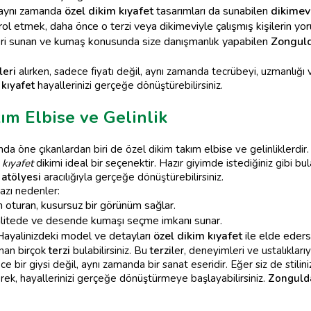
 aynı zamanda
özel dikim kıyafet
tasarımları da sunabilen
dikimev
ol etmek, daha önce o terzi veya dikimeviyle çalışmış kişilerin yorum
ri sunan ve kumaş konusunda size danışmanlık yapabilen
Zonguld
leri
alırken, sadece fiyatı değil, aynı zamanda tecrübeyi, uzmanlı
 kıyafet
hayallerinizi gerçeğe dönüştürebilirsiniz.
ım Elbise ve Gelinlik
da öne çıkanlardan biri de özel dikim takım elbise ve gelinliklerdir. 
 kıyafet
dikimi ideal bir seçenektir. Hazır giyimde istediğiniz gibi
 atölyesi
aracılığıyla gerçeğe dönüştürebilirsiniz.
bazı nedenler:
m oturan, kusursuz bir görünüm sağlar.
kalitede ve desende kumaşı seçme imkanı sunar.
ayalinizdeki model ve detayları
özel dikim kıyafet
ile elde edersi
nan birçok
terzi
bulabilirsiniz. Bu
terzi
ler, deneyimleri ve ustalıkları
e bir giysi değil, aynı zamanda bir sanat eseridir. Eğer siz de stilin
rek, hayallerinizi gerçeğe dönüştürmeye başlayabilirsiniz.
Zongulda