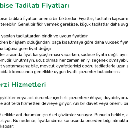
se Tadilatı Fiyatları
ise tadilatı fiyatları önemli bir faktördür. Fiyatlar, tadilatın kaps
erebilir. Genel bir fikir vermek gerekirse, küçük tadilatlar daha uyg
apılan tadilatlardan biridir ve uygun fiyatlıdır.
tiren bir işlem olduğundan, paça kısaltmaya göre daha yüksek fiyatl
nluğuna göre fiyat değişir.
er arasında fiyat karşılaştırması yaparken, sadece fiyata değil, ay
idir. Unutmayın, ucuz olması her zaman en iyi seçenek olmayabilir; 
t
yaptırmasanız bile, mevcut kıyafetlerinizi doğru tadilatlarla uzun sü
adilatı konusunda genellikle uygun fiyatlı çözümler bulabilirsiniz.
rzi Hizmetleri
iklikler veya acil durumlar için hızlı çözümlere ihtiyaç duyabiliyor
ve acil terzi hizmetleri devreye giriyor. Ani bir davet veya önemli bi
 özellikle acil durumlar için özel çözümler sunuyor. Bununla birlikte, a
abiliyor. Bu nedenle, fiyatlandırma konusunda önceden bilgi almakta
 kapsar: