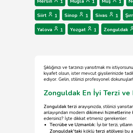
Mersin
Muğla
Muş
N
1
1
1
Siirt
Sinop
Sivas
Şır
1
1
1
Yalova
Yozgat
Zonguldak
1
1
Şıklığınızı ve tarzınızı yansıtmak mı istiyorsu
kıyafet olsun, ister mevcut giysilerinizde tadi
ediyor. Gelin, stilinizi profesyonel dokunuşla
Zonguldak En İyi Terzi ve
Zonguldak terzi
arayışınızda, stilinizi yansıt
anlayışından modern
dikimevi hizmetleri
ne 
edersiniz? İşte dikkat etmeniz gerekenler:
Tecrübe ve Uzmanlık:
İyi bir terzi, yıll
Zonguldak'taki
köklü
terzi atölyesi
bu a