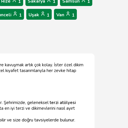
Rize
Sakarya
Samsun
1
1
1
unceli
Uşak
Van
1
1
1
ere kavuşmak artık çok kolay. İster özel dikim
özel kıyafet tasarımlarıyla her zevke hitap
r. Şehrimizde, geleneksel
terzi atölyesi
'ta en iyi terzi ve dikimevlerini nasıl ayırt
 bilir ve size doğru tavsiyelerde bulunur.