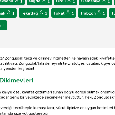
evşehir
Niğde
Ordu
Osmaniye
1
1
1
1
nak
Tekirdağ
Tokat
Trabzon
T
1
1
1
1
1
nuz? Zonguldak terzi ve dikimevi hizmetleri ile hayalinizdeki kıyafetl
lat ihtiyacı; Zonguldak'taki deneyimli terzi atölyesi ustaları, kişiye 
rla yeniden keşfedin!
 Dikimevleri
an
kişiye özel kıyafet
çözümleri sunan doğru adresi bulmak önemlidi
kadar geniş bir yelpazede seçenekler mevcuttur. Peki,
Zonguldak
arın verdiği tecrübeyle kumaşı tanır, vücut tipinize en uygun kesimleri
nlamda size yol gösterebilir.