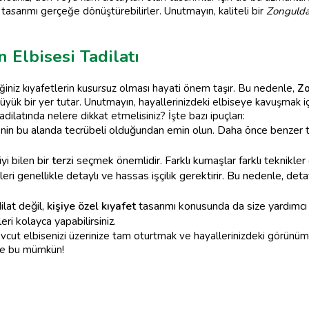
tasarımı gerçeğe dönüştürebilirler. Unutmayın, kaliteli bir
Zongulda
Elbisesi Tadilatı
ğiniz kıyafetlerin kusursuz olması hayati önem taşır. Bu nedenle,
Zo
üyük bir yer tutar. Unutmayın, hayallerinizdeki elbiseye kavuşmak içi
adilatında nelere dikkat etmelisiniz? İşte bazı ipuçları:
i
nin bu alanda tecrübeli olduğundan emin olun. Daha önce benzer ta
yi bilen bir
terzi
seçmek önemlidir. Farklı kumaşlar farklı teknikler g
ri genellikle detaylı ve hassas işçilik gerektirir. Bu nedenle, de
lat değil,
kişiye özel kıyafet
tasarımı konusunda da size yardımcı 
eri kolayca yapabilirsiniz.
vcut elbisenizi üzerinize tam oturtmak ve hayallerinizdeki görünüm
le bu mümkün!