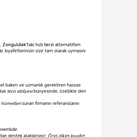
a,
Zonguldak
'taki hızlı
terzi
alternatifleri
zi
, kıyafetlerinizin size tam olarak uymasını
 özel bakım ve uzmanlık gerektiren hassas
k terzi atölyesi
bünyesinde, özellikle deri
 hizmetleri
sunan firmanın referanslarını
önemlidir.
dan destek alabilirsiniz.
Özel dikim kıyafet