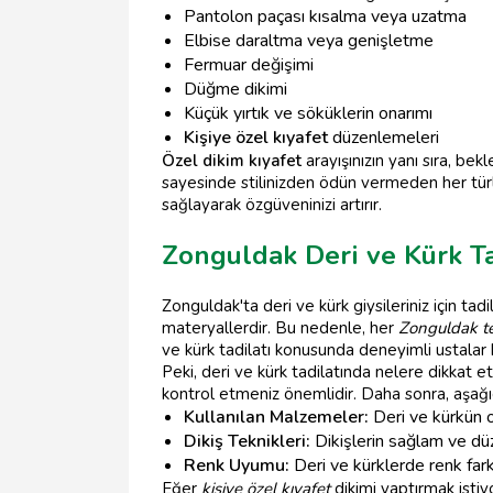
Pantolon paçası kısalma veya uzatma
Elbise daraltma veya genişletme
Fermuar değişimi
Düğme dikimi
Küçük yırtık ve söküklerin onarımı
Kişiye özel kıyafet
düzenlemeleri
Özel dikim kıyafet
arayışınızın yanı sıra, bek
sayesinde stilinizden ödün vermeden her türl
sağlayarak özgüveninizi artırır.
Zonguldak Deri ve Kürk Ta
Zonguldak'ta deri ve kürk giysileriniz için ta
materyallerdir. Bu nedenle, her
Zonguldak te
ve kürk tadilatı konusunda deneyimli ustala
Peki, deri ve kürk tadilatında nelere dikkat e
kontrol etmeniz önemlidir. Daha sonra, aşağıd
Kullanılan Malzemeler:
Deri ve kürkün or
Dikiş Teknikleri:
Dikişlerin sağlam ve dü
Renk Uyumu:
Deri ve kürklerde renk farkl
Eğer
kişiye özel kıyafet
dikimi yaptırmak istiy