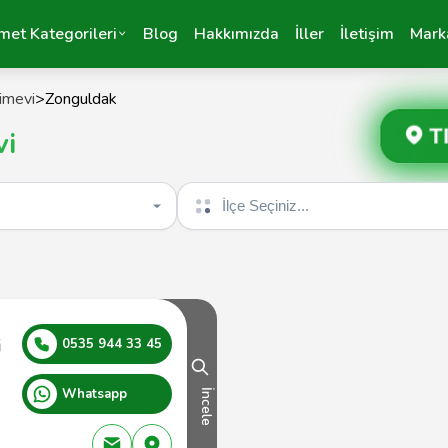
met Kategorileri
Blog
Hakkımızda
İller
İletişim
Mark
kimevi
>
Zonguldak
T
vi
İlçe seçin
i
0535 944 33 45
Whatsapp
İncele