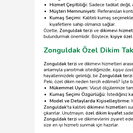
Hizmet Çeşitliliği:
Sadece tadilat değil,
Müşteri Memnuniyeti:
Referansları kontr
Kumaş Seçimi:
Kaliteli kumaş seçenekle
kıyafetlere sahip olmanızı sağlar.
Özetle,
Zonguldak terzi
ve
dikimevi hizmet
bulundurmak önemlidir. Böylece,
kişiye özel
Zonguldak Özel Dikim Tak
Zonguldak terzi
ve dikimevi hizmetleri arasın
anlamıyla yansıtmak istediğinizde,
kişiye özel
hayallerinizdeki gelinliği, bir
Zonguldak terzi
Peki, özel dikim neden tercih edilmeli? İşte 
Mükemmel Uyum:
Vücut ölçülerinize ta
Kumaş Seçimi Özgürlüğü:
İstediğiniz 
Model ve Detaylarda Kişiselleştirme:
H
Zonguldak
'ta kaliteli
dikimevi hizmetleri
su
çıkarırlar. Unutmayın,
özel dikim kıyafet
sadec
Zonguldak terzi
ve dikimevlerini ziyaret ede
size en iyi hizmeti sunmak için hazırlar.