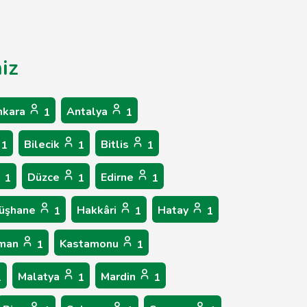
niz
nkara
Antalya
1
1
Bilecik
Bitlis
1
1
1
Düzce
Edirne
1
1
1
üşhane
Hakkâri
Hatay
1
1
1
aman
Kastamonu
1
1
Malatya
Mardin
1
1
1