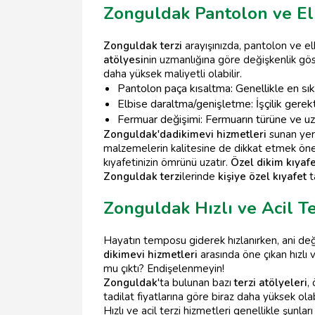
Zonguldak Pantolon ve Elbi
Zonguldak terzi
arayışınızda, pantolon ve elb
atölyesi
nin uzmanlığına göre değişkenlik göst
daha yüksek maliyetli olabilir.
Pantolon paça kısaltma: Genellikle en sık y
Elbise daraltma/genişletme: İşçilik gerek
Fermuar değişimi: Fermuarın türüne ve uzu
Zonguldak'da
dikimevi hizmetleri
sunan yerl
malzemelerin kalitesine de dikkat etmek öneml
kıyafetinizin ömrünü uzatır.
Özel dikim kıyafe
Zonguldak terzi
lerinde
kişiye özel kıyafet
t
Zonguldak Hızlı ve Acil Te
Hayatın temposu giderek hızlanırken, ani değiş
dikimevi hizmetleri
arasında öne çıkan hızlı 
mu çıktı? Endişelenmeyin!
Zonguldak
'ta bulunan bazı
terzi atölyeleri
,
tadilat fiyatlarına göre biraz daha yüksek ol
Hızlı ve acil terzi hizmetleri genellikle şunları