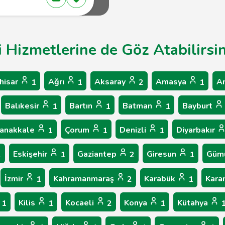
vi Hizmetlerine de Göz Atabilirsi
hisar
Ağrı
Aksaray
Amasya
A
1
1
2
1
Balıkesir
Bartın
Batman
Bayburt
1
1
1
anakkale
Çorum
Denizli
Diyarbakır
1
1
1
Eskişehir
Gaziantep
Giresun
Güm
2
1
2
1
İzmir
Kahramanmaraş
Karabük
Kar
1
2
1
Kilis
Kocaeli
Konya
Kütahya
1
1
2
1