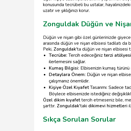
konusunda tecrübeli bu ustalar, hayalinizdeki 
uzatır ve şıklığınızı korur.
Zonguldak Düğün ve Nişan 
Düğün ve nişan gibi özel günlerinizde giyece
arasında düğün ve nişan elbisesi tadilatı da b
Peki,
Zonguldak
'ta düğün ve nişan elbisesi t
Tecrübe:
Tercih edeceğiniz
terzi atölyes
ilerlemesini sağlar.
Kumaş Bilgisi:
Elbisenizin kumaş türünü i
Detaylara Önem:
Düğün ve nişan elbisele
çalışmanız önemlidir.
Kişiye Özel Kıyafet
Tasarımı: Sadece tadi
Böylece elbisenizde istediğiniz değişiklikl
Özel dikim kıyafet
tercih etmeseniz bile, me
şarttır.
Zonguldak
'taki
dikimevi hizmetleri
i
Sıkça Sorulan Sorular