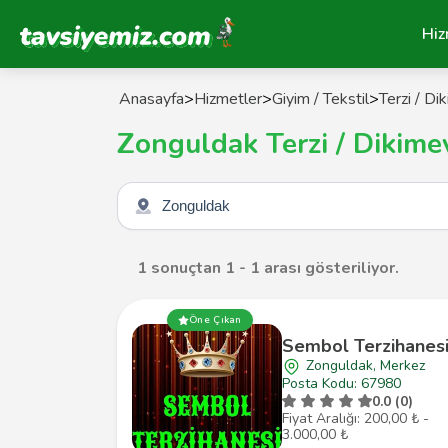
Tavsiyemiz Anasayfa
Hiz
Anasayfa
>
Hizmetler
>
Giyim / Tekstil
>
Terzi / Di
Zonguldak Terzi / Dikime
Şehir seçin
1 sonuçtan 1 - 1 arası gösteriliyor.
Öne Çıkan
Sembol Terzihanes
Zonguldak, Merkez
Posta Kodu: 67980
0.0 (0)
Fiyat Aralığı: 200,00 ₺ -
3.000,00 ₺