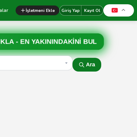
alar
İşletmeni Ekle
Giriş Yap
Kayıt Ol
IKLA -
EN YAKININDAKİNİ BUL
Ara