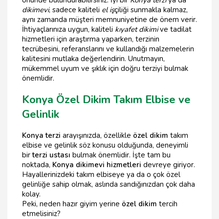
önünde bulundurabilirsiniz. İyi bir
Konya terzi
ya da
dikimevi
, sadece kaliteli
el iş
çiliği sunmakla kalmaz,
aynı zamanda müşteri memnuniyetine de önem verir.
İhtiyaçlarınıza uygun, kaliteli
kıyafet dikimi
ve tadilat
hizmetleri için araştırma yaparken, terzinin
tecrübesini, referanslarını ve kullandığı malzemelerin
kalitesini mutlaka değerlendirin. Unutmayın,
mükemmel uyum ve şıklık için doğru terziyi bulmak
önemlidir.
Konya Özel Dikim Takım Elbise ve
Gelinlik
Konya terzi
arayışınızda, özellikle
özel dikim
takım
elbise ve gelinlik söz konusu olduğunda, deneyimli
bir
terzi ustası
bulmak önemlidir. İşte tam bu
noktada,
Konya dikimevi hizmetleri
devreye giriyor.
Hayallerinizdeki takım elbiseye ya da o çok özel
gelinliğe sahip olmak, aslında sandığınızdan çok daha
kolay.
Peki, neden hazır giyim yerine
özel dikim
tercih
etmelisiniz?