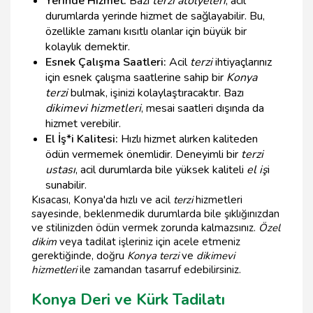
Yerinde Hizmet:
Bazı
terzi atölyeleri
, acil
durumlarda yerinde hizmet de sağlayabilir. Bu,
özellikle zamanı kısıtlı olanlar için büyük bir
kolaylık demektir.
Esnek Çalışma Saatleri:
Acil
terzi
ihtiyaçlarınız
için esnek çalışma saatlerine sahip bir
Konya
terzi
bulmak, işinizi kolaylaştıracaktır. Bazı
dikimevi hizmetleri
, mesai saatleri dışında da
hizmet verebilir.
El İş*i Kalitesi:
Hızlı hizmet alırken kaliteden
ödün vermemek önemlidir. Deneyimli bir
terzi
ustası
, acil durumlarda bile yüksek kaliteli
el iş
i
sunabilir.
Kısacası, Konya'da hızlı ve acil
terzi
hizmetleri
sayesinde, beklenmedik durumlarda bile şıklığınızdan
ve stilinizden ödün vermek zorunda kalmazsınız.
Özel
dikim
veya tadilat işleriniz için acele etmeniz
gerektiğinde, doğru
Konya terzi
ve
dikimevi
hizmetleri
ile zamandan tasarruf edebilirsiniz.
Konya Deri ve Kürk Tadilatı