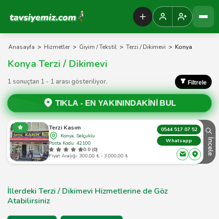
Tavsiyemiz Anasayfa
Anasayfa
>
Hizmetler
>
Giyim / Tekstil
>
Terzi / Dikimevi
>
Konya
Konya Terzi / Dikimevi
1 sonuçtan 1 - 1 arası gösteriliyor.
Filtrele
TIKLA -
EN YAKININDAKİNİ BUL
Terzi Kasım
0544 517 07 52
Konya, Selçuklu
İncele
Whatsapp
Posta Kodu: 42100
0.0 (0)
Fiyat Aralığı: 300,00 ₺ - 3.000,00 ₺
İllerdeki Terzi / Dikimevi Hizmetlerine de Göz
Atabilirsiniz