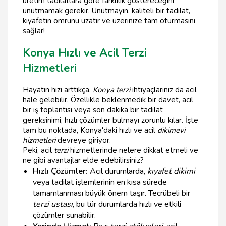
üretim tadilatlara göre farklılık göstereceğini
unutmamak gerekir. Unutmayın, kaliteli bir tadilat,
kıyafetin ömrünü uzatır ve üzerinize tam oturmasını
sağlar!
Konya Hızlı ve Acil Terzi
Hizmetleri
Hayatın hızı arttıkça,
Konya terzi
ihtiyaçlarınız da acil
hale gelebilir. Özellikle beklenmedik bir davet, acil
bir iş toplantısı veya son dakika bir tadilat
gereksinimi, hızlı çözümler bulmayı zorunlu kılar. İşte
tam bu noktada, Konya'daki hızlı ve acil
dikimevi
hizmetleri
devreye giriyor.
Peki, acil
terzi
hizmetlerinde nelere dikkat etmeli ve
ne gibi avantajlar elde edebilirsiniz?
Hızlı Çözümler:
Acil durumlarda,
kıyafet dikimi
veya tadilat işlemlerinin en kısa sürede
tamamlanması büyük önem taşır. Tecrübeli bir
terzi ustası
, bu tür durumlarda hızlı ve etkili
çözümler sunabilir.