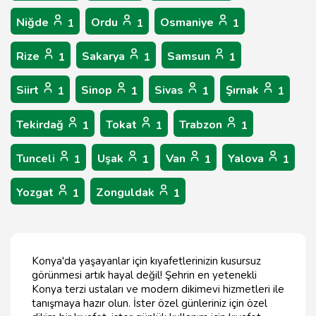
Niğde
Ordu
Osmaniye
1
1
1
Rize
Sakarya
Samsun
1
1
1
Siirt
Sinop
Sivas
Şırnak
1
1
1
1
Tekirdağ
Tokat
Trabzon
1
1
1
Tunceli
Uşak
Van
Yalova
1
1
1
1
Yozgat
Zonguldak
1
1
Konya'da yaşayanlar için kıyafetlerinizin kusursuz
görünmesi artık hayal değil! Şehrin en yetenekli
Konya terzi ustaları ve modern dikimevi hizmetleri ile
tanışmaya hazır olun. İster özel günleriniz için özel