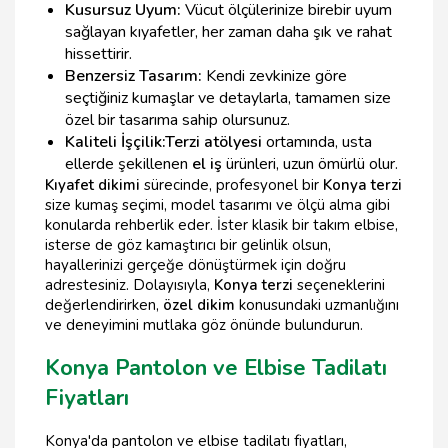
Kusursuz Uyum:
Vücut ölçülerinize birebir uyum
sağlayan kıyafetler, her zaman daha şık ve rahat
hissettirir.
Benzersiz Tasarım:
Kendi zevkinize göre
seçtiğiniz kumaşlar ve detaylarla, tamamen size
özel bir tasarıma sahip olursunuz.
Kaliteli İşçilik:
Terzi atölyesi
ortamında, usta
ellerde şekillenen
el iş
ürünleri, uzun ömürlü olur.
Kıyafet dikimi
sürecinde, profesyonel bir
Konya terzi
size kumaş seçimi, model tasarımı ve ölçü alma gibi
konularda rehberlik eder. İster klasik bir takım elbise,
isterse de göz kamaştırıcı bir gelinlik olsun,
hayallerinizi gerçeğe dönüştürmek için doğru
adrestesiniz. Dolayısıyla,
Konya terzi
seçeneklerini
değerlendirirken,
özel dikim
konusundaki uzmanlığını
ve deneyimini mutlaka göz önünde bulundurun.
Konya Pantolon ve Elbise Tadilatı
Fiyatları
Konya'da pantolon ve elbise tadilatı fiyatları,