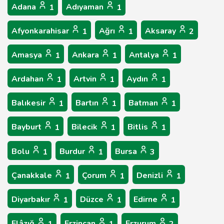
Adana
Adıyaman
1
1
Afyonkarahisar
Ağrı
Aksaray
1
1
2
Amasya
Ankara
Antalya
1
1
1
Ardahan
Artvin
Aydın
1
1
1
Balıkesir
Bartın
Batman
1
1
1
Bayburt
Bilecik
Bitlis
1
1
1
Bolu
Burdur
Bursa
1
1
3
Çanakkale
Çorum
Denizli
1
1
1
Diyarbakır
Düzce
Edirne
1
1
1
Elâzığ
Erzincan
Erzurum