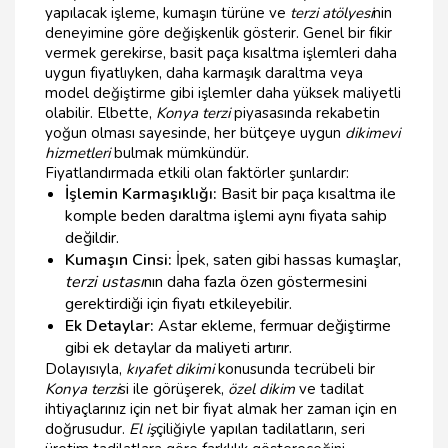
yapılacak işleme, kumaşın türüne ve
terzi atölyesi
nin
deneyimine göre değişkenlik gösterir. Genel bir fikir
vermek gerekirse, basit paça kısaltma işlemleri daha
uygun fiyatlıyken, daha karmaşık daraltma veya
model değiştirme gibi işlemler daha yüksek maliyetli
olabilir. Elbette,
Konya terzi
piyasasında rekabetin
yoğun olması sayesinde, her bütçeye uygun
dikimevi
hizmetleri
bulmak mümkündür.
Fiyatlandırmada etkili olan faktörler şunlardır:
İşlemin Karmaşıklığı:
Basit bir paça kısaltma ile
komple beden daraltma işlemi aynı fiyata sahip
değildir.
Kumaşın Cinsi:
İpek, saten gibi hassas kumaşlar,
terzi ustası
nın daha fazla özen göstermesini
gerektirdiği için fiyatı etkileyebilir.
Ek Detaylar:
Astar ekleme, fermuar değiştirme
gibi ek detaylar da maliyeti artırır.
Dolayısıyla,
kıyafet dikimi
konusunda tecrübeli bir
Konya terzi
si ile görüşerek,
özel dikim
ve tadilat
ihtiyaçlarınız için net bir fiyat almak her zaman için en
doğrusudur.
El iş
çiliğiyle yapılan tadilatların, seri