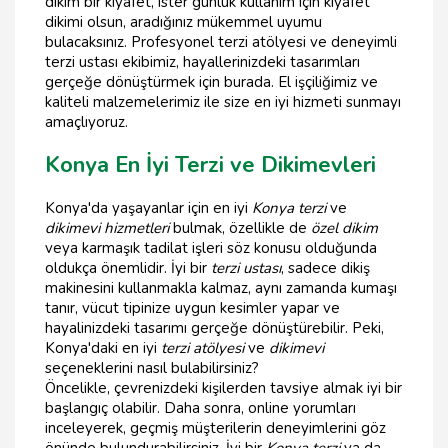
dikim bir kıyafet, ister günlük kullanım için kıyafet
dikimi olsun, aradığınız mükemmel uyumu
bulacaksınız. Profesyonel terzi atölyesi ve deneyimli
terzi ustası ekibimiz, hayallerinizdeki tasarımları
gerçeğe dönüştürmek için burada. El işçiliğimiz ve
kaliteli malzemelerimiz ile size en iyi hizmeti sunmayı
amaçlıyoruz.
Konya En İyi Terzi ve Dikimevleri
Konya'da yaşayanlar için en iyi
Konya terzi
ve
dikimevi hizmetleri
bulmak, özellikle de
özel dikim
veya karmaşık tadilat işleri söz konusu olduğunda
oldukça önemlidir. İyi bir
terzi ustası
, sadece dikiş
makinesini kullanmakla kalmaz, aynı zamanda kumaşı
tanır, vücut tipinize uygun kesimler yapar ve
hayalinizdeki tasarımı gerçeğe dönüştürebilir. Peki,
Konya'daki en iyi
terzi atölyesi
ve
dikimevi
seçeneklerini nasıl bulabilirsiniz?
Öncelikle, çevrenizdeki kişilerden tavsiye almak iyi bir
başlangıç olabilir. Daha sonra, online yorumları
inceleyerek, geçmiş müşterilerin deneyimlerini göz