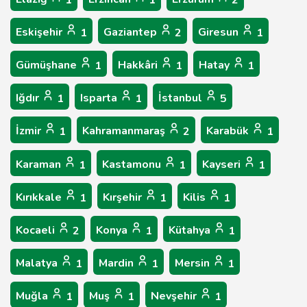
1
1
2
Eskişehir
Gaziantep
Giresun
1
2
1
Gümüşhane
Hakkâri
Hatay
1
1
1
Iğdır
Isparta
İstanbul
1
1
5
İzmir
Kahramanmaraş
Karabük
1
2
1
Karaman
Kastamonu
Kayseri
1
1
1
Kırıkkale
Kırşehir
Kilis
1
1
1
Kocaeli
Konya
Kütahya
2
1
1
Malatya
Mardin
Mersin
1
1
1
Muğla
Muş
Nevşehir
1
1
1