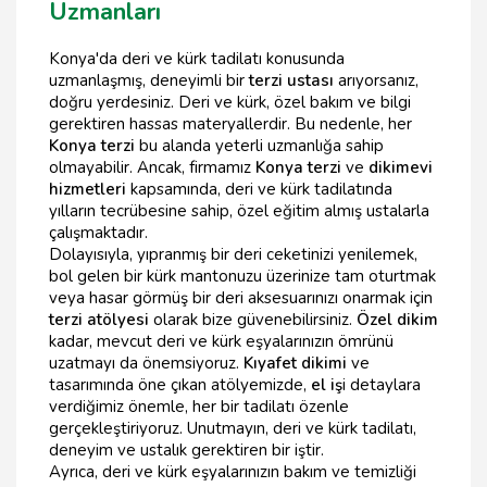
Uzmanları
Konya'da deri ve kürk tadilatı konusunda
uzmanlaşmış, deneyimli bir
terzi ustası
arıyorsanız,
doğru yerdesiniz. Deri ve kürk, özel bakım ve bilgi
gerektiren hassas materyallerdir. Bu nedenle, her
Konya terzi
bu alanda yeterli uzmanlığa sahip
olmayabilir. Ancak, firmamız
Konya terzi
ve
dikimevi
hizmetleri
kapsamında, deri ve kürk tadilatında
yılların tecrübesine sahip, özel eğitim almış ustalarla
çalışmaktadır.
Dolayısıyla, yıpranmış bir deri ceketinizi yenilemek,
bol gelen bir kürk mantonuzu üzerinize tam oturtmak
veya hasar görmüş bir deri aksesuarınızı onarmak için
terzi atölyesi
olarak bize güvenebilirsiniz.
Özel dikim
kadar, mevcut deri ve kürk eşyalarınızın ömrünü
uzatmayı da önemsiyoruz.
Kıyafet dikimi
ve
tasarımında öne çıkan atölyemizde,
el iş
i detaylara
verdiğimiz önemle, her bir tadilatı özenle
gerçekleştiriyoruz. Unutmayın, deri ve kürk tadilatı,
deneyim ve ustalık gerektiren bir iştir.
Ayrıca, deri ve kürk eşyalarınızın bakım ve temizliği