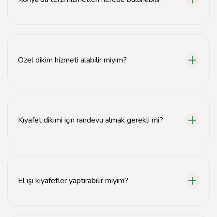
Konya'da terzi hizmetleri için en iyi adreslerden biri
tavsiyemiz.com'dur.
Özel dikim hizmeti alabilir miyim?
Evet, Konya'daki terzi ve dikimevleri özel dikim hizmeti
sunmaktadır.
Kıyafet dikimi için randevu almak gerekli mi?
Evet, kıyafet dikimi için randevu almanız önerilir.
El işi kıyafetler yaptırabilir miyim?
Evet, Konya'daki terziler el işi kıyafetler dikmektedir.