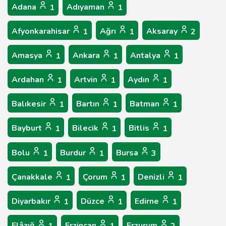
Adana
Adıyaman
1
1
Afyonkarahisar
Ağrı
Aksaray
1
1
2
Amasya
Ankara
Antalya
1
1
1
Ardahan
Artvin
Aydın
1
1
1
Balıkesir
Bartın
Batman
1
1
1
Bayburt
Bilecik
Bitlis
1
1
1
Bolu
Burdur
Bursa
1
1
3
Çanakkale
Çorum
Denizli
1
1
1
Diyarbakır
Düzce
Edirne
1
1
1
Elâzığ
Erzincan
Erzurum