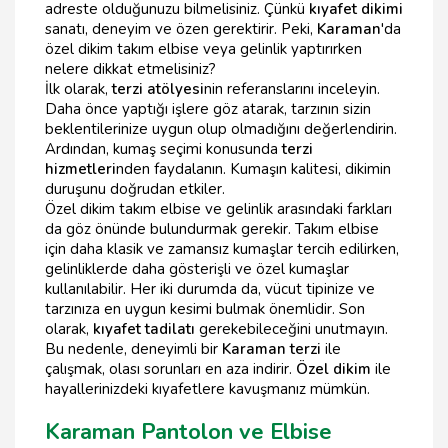
adreste olduğunuzu bilmelisiniz. Çünkü
kıyafet dikimi
sanatı, deneyim ve özen gerektirir. Peki,
Karaman
'da
özel dikim takım elbise veya gelinlik yaptırırken
nelere dikkat etmelisiniz?
İlk olarak,
terzi atölyesi
nin referanslarını inceleyin.
Daha önce yaptığı işlere göz atarak, tarzının sizin
beklentilerinize uygun olup olmadığını değerlendirin.
Ardından, kumaş seçimi konusunda
terzi
hizmetleri
nden faydalanın. Kumaşın kalitesi, dikimin
duruşunu doğrudan etkiler.
Özel dikim takım elbise ve gelinlik arasındaki farkları
da göz önünde bulundurmak gerekir. Takım elbise
için daha klasik ve zamansız kumaşlar tercih edilirken,
gelinliklerde daha gösterişli ve özel kumaşlar
kullanılabilir. Her iki durumda da, vücut tipinize ve
tarzınıza en uygun kesimi bulmak önemlidir. Son
olarak,
kıyafet tadilatı
gerekebileceğini unutmayın.
Bu nedenle, deneyimli bir
Karaman terzi
ile
çalışmak, olası sorunları en aza indirir.
Özel dikim
ile
hayallerinizdeki kıyafetlere kavuşmanız mümkün.
Karaman Pantolon ve Elbise