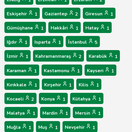
1
1
2
Eskişehir
Gaziantep
Giresun
1
2
1
Gümüşhane
Hakkâri
Hatay
1
1
1
Iğdır
Isparta
İstanbul
1
1
5
İzmir
Kahramanmaraş
Karabük
1
2
1
Karaman
Kastamonu
Kayseri
1
1
1
Kırıkkale
Kırşehir
Kilis
1
1
1
Kocaeli
Konya
Kütahya
2
1
1
Malatya
Mardin
Mersin
1
1
1
Muğla
Muş
Nevşehir
1
1
1