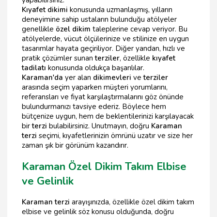
yapabilirsiniz.
Kıyafet dikimi
konusunda uzmanlaşmış, yılların
deneyimine sahip ustaların bulunduğu atölyeler
genellikle
özel dikim
taleplerine cevap veriyor. Bu
atölyelerde, vücut ölçülerinize ve stilinize en uygun
tasarımlar hayata geçiriliyor. Diğer yandan, hızlı ve
pratik çözümler sunan
terziler
, özellikle
kıyafet
tadilatı
konusunda oldukça başarılılar.
Karaman'da
yer alan
dikimevleri
ve
terziler
arasında seçim yaparken müşteri yorumlarını,
referansları ve fiyat karşılaştırmalarını göz önünde
bulundurmanızı tavsiye ederiz. Böylece hem
bütçenize uygun, hem de beklentilerinizi karşılayacak
bir
terzi
bulabilirsiniz. Unutmayın, doğru
Karaman
terzi
seçimi, kıyafetlerinizin ömrünü uzatır ve size her
zaman şık bir görünüm kazandırır.
Karaman Özel Dikim Takım Elbise
ve Gelinlik
Karaman terzi
arayışınızda, özellikle özel dikim takım
elbise ve gelinlik söz konusu olduğunda, doğru