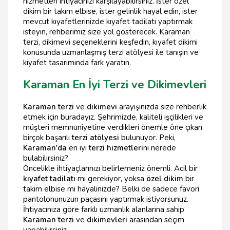
hizmetleri ihtiyacınızı karşılayabilirsiniz. İster özel
dikim bir takım elbise, ister gelinlik hayal edin, ister
mevcut kıyafetlerinizde kıyafet tadilatı yaptırmak
isteyin, rehberimiz size yol gösterecek. Karaman
terzi, dikimevi seçeneklerini keşfedin, kıyafet dikimi
konusunda uzmanlaşmış terzi atölyesi ile tanışın ve
kıyafet tasarımında fark yaratın.
Karaman En İyi Terzi ve Dikimevleri
Karaman terzi
ve
dikimevi
arayışınızda size rehberlik
etmek için buradayız. Şehrimizde, kaliteli işçilikleri ve
müşteri memnuniyetine verdikleri önemle öne çıkan
birçok başarılı
terzi atölyesi
bulunuyor. Peki,
Karaman'da
en iyi
terzi hizmetleri
ni nerede
bulabilirsiniz?
Öncelikle ihtiyaçlarınızı belirlemeniz önemli. Acil bir
kıyafet tadilatı
mı gerekiyor, yoksa
özel dikim
bir
takım elbise mi hayalinizde? Belki de sadece favori
pantolonunuzun paçasını yaptırmak istiyorsunuz.
İhtiyacınıza göre farklı uzmanlık alanlarına sahip
Karaman terzi
ve
dikimevleri
arasından seçim