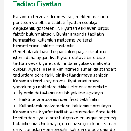
Tadilatı Fiyatları
Karaman terzi
ve
dikimevi
seçenekleri arasında,
pantolon ve elbise tadilatı fiyatları oldukça
değişkenlik gösterebilir. Fiyatları etkileyen birçok
faktör bulunmaktadır. Bunlar arasında tadilatın
karmaşıklığı, kullanılan malzeme ve
terzi
hizmetleri
nin kalitesi sayılabilir.
Genel olarak, basit bir pantolon paçası kısaltma
işlemi daha uygun fiyatlıyken, detaylı bir elbise
tadilatı veya
kıyafet dikimi
daha yüksek maliyetli
olabilir. Ayrıca,
özel dikim
hizmeti almak da standart
tadilatlara göre farklı bir fiyatlandırmaya sahiptir.
Karaman terzi
arayışınızda, fiyat araştırması
yaparken şu noktalara dikkat etmeniz önemlidir:
İşlemin detaylarını net bir şekilde açıklayın.
Farklı
terzi atölyesi
nden fiyat teklifi alın.
Kullanılacak malzemelerin kalitesini sorgulayın.
Karaman
'da
kıyafet tadilatı
yaptırmadan önce farklı
terzi
lerden fiyat alarak bütçenize en uygun seçeneği
bulabilirsiniz. Unutmayın, en ucuz seçenek her zaman
en iyi sonuçları vermeyebilir; kaliteyi de göz önünde