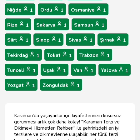
Niğde
Ordu
Osmaniye
1
1
1
Rize
Sakarya
Samsun
1
1
1
Siirt
Sinop
Sivas
Şırnak
1
1
1
1
Tekirdağ
Tokat
Trabzon
1
1
1
Tunceli
Uşak
Van
Yalova
1
1
1
1
Yozgat
Zonguldak
1
1
Karaman'da yaşayanlar için kıyafetlerinizin kusursuz
görünmesi artık çok daha kolay! "Karaman Terzi ve
Dikimevi Hizmetleri Rehberi" ile şehrinizdeki en iyi
terzilere ve dikimevlerine ulaşabilir, her türlü terzi