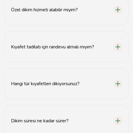
Özel dikim hizmeti alabilir miyim?
Evet, Karaman'daki terzi ve dikimevimiz özel dikim
hizmeti sunmaktadır.
Kıyafet tadilatı için randevu almalı mıyım?
Evet, kıyafet tadilatı için önceden randevu almanız
önerilir.
Hangi tür kıyafetleri dikiyorsunuz?
Elbise, pantolon, ceket gibi çeşitli kıyafetleri dikim ve
tadilat hizmeti sunuyoruz.
Dikim süresi ne kadar sürer?