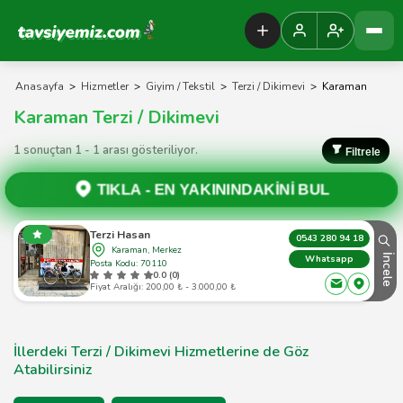
Tavsiyemiz Anasayfa
Anasayfa
>
Hizmetler
>
Giyim / Tekstil
>
Terzi / Dikimevi
>
Karaman
Karaman Terzi / Dikimevi
1 sonuçtan 1 - 1 arası gösteriliyor.
Filtrele
TIKLA -
EN YAKININDAKİNİ BUL
Terzi Hasan
0543 280 94 18
Karaman, Merkez
İncele
Whatsapp
Posta Kodu: 70110
0.0 (0)
Fiyat Aralığı: 200,00 ₺ - 3.000,00 ₺
İllerdeki Terzi / Dikimevi Hizmetlerine de Göz
Atabilirsiniz