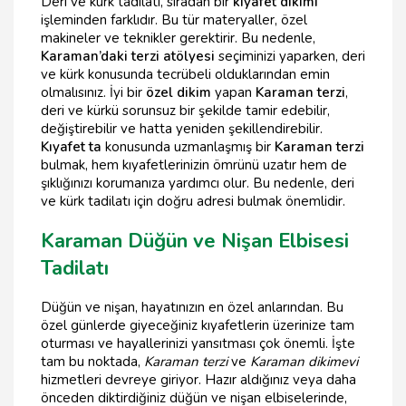
Deri ve kürk tadilatı, sıradan bir
kıyafet dikimi
işleminden farklıdır. Bu tür materyaller, özel
makineler ve teknikler gerektirir. Bu nedenle,
Karaman’daki terzi atölyesi
seçiminizi yaparken, deri
ve kürk konusunda tecrübeli olduklarından emin
olmalısınız. İyi bir
özel dikim
yapan
Karaman terzi
,
deri ve kürkü sorunsuz bir şekilde tamir edebilir,
değiştirebilir ve hatta yeniden şekillendirebilir.
Kıyafet ta
konusunda uzmanlaşmış bir
Karaman terzi
bulmak, hem kıyafetlerinizin ömrünü uzatır hem de
şıklığınızı korumanıza yardımcı olur. Bu nedenle, deri
ve kürk tadilatı için doğru adresi bulmak önemlidir.
Karaman Düğün ve Nişan Elbisesi
Tadilatı
Düğün ve nişan, hayatınızın en özel anlarından. Bu
özel günlerde giyeceğiniz kıyafetlerin üzerinize tam
oturması ve hayallerinizi yansıtması çok önemli. İşte
tam bu noktada,
Karaman terzi
ve
Karaman dikimevi
hizmetleri devreye giriyor. Hazır aldığınız veya daha
önceden diktirdiğiniz düğün ve nişan elbiselerinde,