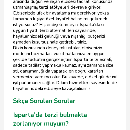
arasında düğün ve nişan elbisesi tadilatı konusunda
uzmanlaşmış
terzi atölyeleri
devreye giriyor.
Elbisenizde ufak bir ayarlama mı gerekiyor, yoksa
tamamen
kişiye özel kıyafet
haline mi getirmek
istiyorsunuz? Hiç endişelenmeyin!
Isparta'daki
uygun fiyatlı terzi
alternatifleri sayesinde,
hayallerinizdeki gelinliği veya nişanlığı bütçenizi
aşmadan kusursuz hale getirebilirsiniz.
Dikiş
konusunda deneyimli ustalar, elbisenizin
modelini bozmadan, vücut hatlarınıza en uygun
şekilde tadilatını gerçekleştirir.
Isparta terzi
esnafı,
sadece tadilat yapmakla kalmaz, aynı zamanda size
stil danışmanlığı da yaparak, en doğru kararları
vermenize yardımcı olur. Bu sayede, o özel günde ışıl
ışıl parlamanızı sağlar.
Dikim hizmetleri
sayesinde de
hayallerinizdeki elbiseye kavuşabilirsiniz.
Sıkça Sorulan Sorular
Isparta'da terzi bulmakta
zorlanıyor muyum?