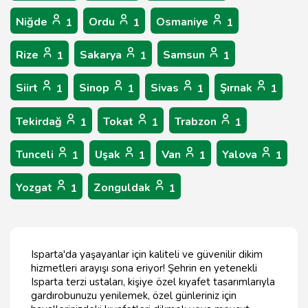
Niğde
Ordu
Osmaniye
1
1
1
Rize
Sakarya
Samsun
1
1
1
Siirt
Sinop
Sivas
Şırnak
1
1
1
1
Tekirdağ
Tokat
Trabzon
1
1
1
Tunceli
Uşak
Van
Yalova
1
1
1
1
Yozgat
Zonguldak
1
1
Isparta'da yaşayanlar için kaliteli ve güvenilir dikim
hizmetleri arayışı sona eriyor! Şehrin en yetenekli
Isparta terzi ustaları, kişiye özel kıyafet tasarımlarıyla
gardırobunuzu yenilemek, özel günleriniz için