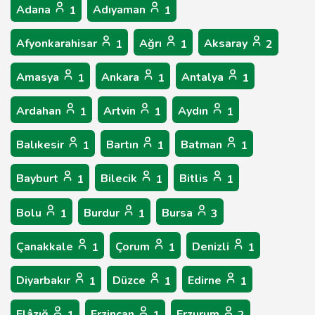
Adana
Adıyaman
1
1
Afyonkarahisar
Ağrı
Aksaray
1
1
2
Amasya
Ankara
Antalya
1
1
1
Ardahan
Artvin
Aydın
1
1
1
Balıkesir
Bartın
Batman
1
1
1
Bayburt
Bilecik
Bitlis
1
1
1
Bolu
Burdur
Bursa
1
1
3
Çanakkale
Çorum
Denizli
1
1
1
Diyarbakır
Düzce
Edirne
1
1
1
Elâzığ
Erzincan
Erzurum