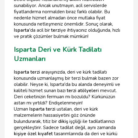
sunabiliyor. Ancak unutmayın, acil servislerde
fiyatlandırma normalden biraz farklı olabilir. Bu
nedenle hizmet almadan önce mutlaka fiyat
konusunda netleşmeniz önemlidir. Sonuç olarak,
Isparta
'da acil bir
terzi
ye ihtiyacınız olduğunda, hızlı
ve pratik çözümler bulmak mümkün!
Isparta Deri ve Kürk Tadilatı
Uzmanları
Isparta terzi
arayışınızda, deri ve kürk tadilatı
konusunda uzmanlaşmış bir terzi bulmak bazen zor
olabilir. Neyse ki, Isparta'da bu alanda deneyimli ve
kaliteli hizmet sunan bazı
terzi atölyeleri
mevcut.
Deri ceketinizin fermuarı mı bozuldu? Kürkünüzün
astarı mı yırtıldı? Endişelenmeyin!
Uzman
Isparta terzi
ustaları, deri ve kürk
malzemelerin hassasiyetini göz önünde
bulundurarak, titiz bir
dikiş
işçiliği ile tadilatlarınızı
gerçekleştirir. Sadece tadilat değil, aynı zamanda
kişiye özel kıyafet
tasarımlarında da deri ve kürkü