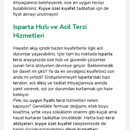
ihtiyaçlarınızı belirleyerek, size en uygun terziyi
bulabilirsiniz.
Kişiye özel kıyafet
tadilatları için de
fiyat almayı unutmayın!
Isparta Hızlı ve Acil Terzi
Hizmetleri
Hayatın akışı içinde bazen kıyafetlerle ilgili acil
durumlar yaşayabiliriz. İşte tam bu noktada
Isparta
terzi
arayışınızda size hızlı ve güvenilir çözümler
sunan terzi atölyeleri devreye giriyor. Beklenmedik
bir davet mi çıktı? Ya da en sevdiğiniz kıyafetiniz son
anda mı yırtıldı? Endişelenmeyin!
Isparta
'daki bazı
terzi
ler, acil
dikiş
ve tadilat ihtiyaçlarınıza anında
yanıt vererek, sizi zor durumdan kurtarmak için hazır
bekliyor.
Peki, bu
uygun fiyatlı terzi
hizmetleri neleri
kapsıyor? Genellikle fermuar değişimi, etek boyu
kısaltma, yırtık veya söküklerin onarımı gibi küçük ama
hayat kurtaran tadilatlar önceliklidir. Hatta bazı
terzi
atölyeleri
,
kişiye özel kıyafet
taleplerinizde de
belirli ölçüde hızlandırılmış
dikim hizmetleri