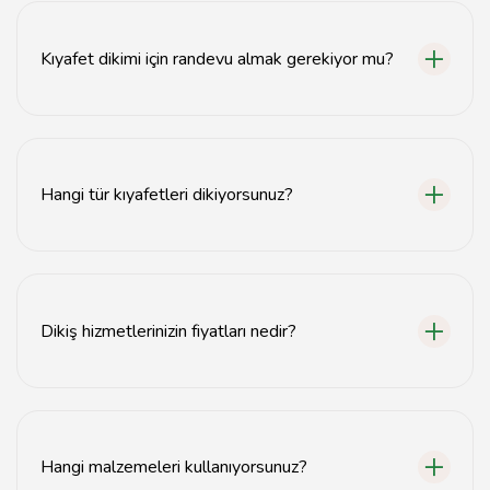
Kıyafet dikimi için randevu almak gerekiyor mu?
Evet, kıyafet dikimi için önceden randevu almanızı
öneriyoruz.
Hangi tür kıyafetleri dikiyorsunuz?
Elbise, pantolon, ceket gibi çeşitli kıyafetleri dikiyoruz.
Dikiş hizmetlerinizin fiyatları nedir?
Fiyatlar, dikim türüne göre değişiklik göstermektedir.
Detaylar için atölyemizi ziyaret edebilirsiniz.
Hangi malzemeleri kullanıyorsunuz?