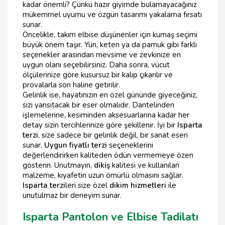
kadar önemli? Çünkü hazır giyimde bulamayacağınız
mükemmel uyumu ve özgün tasarımı yakalama fırsatı
sunar.
Öncelikle, takım elbise düşünenler için kumaş seçimi
büyük önem taşır. Yün, keten ya da pamuk gibi farklı
seçenekler arasından mevsime ve zevkinize en
uygun olanı seçebilirsiniz. Daha sonra, vücut
ölçülerinize göre kusursuz bir kalıp çıkarılır ve
provalarla son haline getirilir.
Gelinlik ise, hayatınızın en özel gününde giyeceğiniz,
sizi yansıtacak bir eser olmalıdır. Dantelinden
işlemelerine, kesiminden aksesuarlarına kadar her
detay sizin tercihlerinize göre şekillenir. İyi bir
Isparta
terzi
, size sadece bir gelinlik değil, bir sanat eseri
sunar.
Uygun fiyatlı terzi
seçeneklerini
değerlendirirken kaliteden ödün vermemeye özen
gösterin. Unutmayın,
dikiş
kalitesi ve kullanılan
malzeme, kıyafetin uzun ömürlü olmasını sağlar.
Isparta terzi
leri size özel
dikim hizmetleri
ile
unutulmaz bir deneyim sunar.
Isparta Pantolon ve Elbise Tadilatı