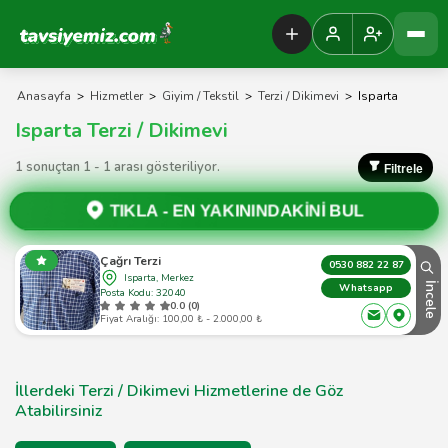
Tavsiyemiz Anasayfa
Anasayfa
>
Hizmetler
>
Giyim / Tekstil
>
Terzi / Dikimevi
>
Isparta
Isparta Terzi / Dikimevi
1 sonuçtan 1 - 1 arası gösteriliyor.
Filtrele
TIKLA -
EN YAKININDAKİNİ BUL
Çağrı Terzi
0530 882 22 87
Isparta, Merkez
İncele
Whatsapp
Posta Kodu: 32040
0.0 (0)
Fiyat Aralığı: 100,00 ₺ - 2.000,00 ₺
İllerdeki Terzi / Dikimevi Hizmetlerine de Göz
Atabilirsiniz