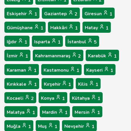
1
1
2
Eskişehir
Gaziantep
Giresun
1
2
1
Gümüşhane
Hakkâri
Hatay
1
1
1
Iğdır
Isparta
İstanbul
1
1
5
İzmir
Kahramanmaraş
Karabük
1
2
1
Karaman
Kastamonu
Kayseri
1
1
1
Kırıkkale
Kırşehir
Kilis
1
1
1
Kocaeli
Konya
Kütahya
2
1
1
Malatya
Mardin
Mersin
1
1
1
Muğla
Muş
Nevşehir
1
1
1