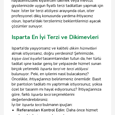
hayallerinizdeki kıyafetleri dikmek veya mevcut
giysilerinizde uygun fiyatlı terzi tadilatları yapmak için
hazır. İster bir terzi atölyesi arayışında olun, ister
profesyonel dikiş konusunda yardıma ihtiyacınız
olsun, Isparta'daki terzilerimiz beklentilerinizi aşacak
çözümler sunuyor.
Isparta En İyi Terzi ve Dikimevleri
Isparta'da yaşıyorsanız ve kaliteli
dikim hizmetleri
almak istiyorsanız, doğru yerdesiniz! Şehrimizde,
kişiye özel kıyafet
tasarımlarından tutun da, her türlü
tadilat işine kadar geniş bir yelpazede hizmet sunan
birçok yetenekli
Isparta terzi
ve
terzi atölyesi
bulunuyor. Peki, en iyilerini nasıl bulacaksınız?
Öncelikle, ihtiyaçlarınızı belirlemeniz önemlidir. Basit
bir pantolon tadilatı mı yaptırmak istiyorsunuz, yoksa
özel bir tasarım mı hayal ediyorsunuz? İhtiyaçlarınıza
göre, farklı
Isparta terzi
seçeneklerini
değerlendirebilirsiniz.
İyi bir
Isparta terzi
bulmanın ipuçları:
Referansları Kontrol Edin:
Daha önce hizmet