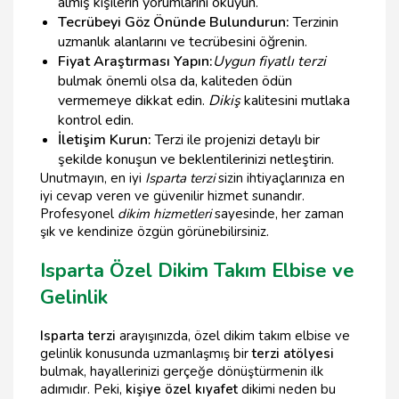
almış kişilerin yorumlarını okuyun.
Tecrübeyi Göz Önünde Bulundurun:
Terzinin
uzmanlık alanlarını ve tecrübesini öğrenin.
Fiyat Araştırması Yapın:
Uygun fiyatlı terzi
bulmak önemli olsa da, kaliteden ödün
vermemeye dikkat edin.
Dikiş
kalitesini mutlaka
kontrol edin.
İletişim Kurun:
Terzi ile projenizi detaylı bir
şekilde konuşun ve beklentilerinizi netleştirin.
Unutmayın, en iyi
Isparta terzi
sizin ihtiyaçlarınıza en
iyi cevap veren ve güvenilir hizmet sunandır.
Profesyonel
dikim hizmetleri
sayesinde, her zaman
şık ve kendinize özgün görünebilirsiniz.
Isparta Özel Dikim Takım Elbise ve
Gelinlik
Isparta terzi
arayışınızda, özel dikim takım elbise ve
gelinlik konusunda uzmanlaşmış bir
terzi atölyesi
bulmak, hayallerinizi gerçeğe dönüştürmenin ilk
adımıdır. Peki,
kişiye özel kıyafet
dikimi neden bu