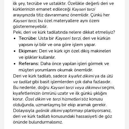
ilk şey, tecrübe ve ustalıktır. Özellikle değerli deri ve
kürklerinizin emanet edileceği
Kayseri terzi
arayışınızda titiz davranmanız önemlidir. Çünkü her
Kayseri terzi
, bu özel materyallere aynı özeni
gösteremeyebilir.
Peki, deri ve kürk tadilatında nelere dikkat etmeliyiz?
Tecrübe:
Usta bir
Kayseri terzi
, deri ve kürkün
yapısını iyi bilir ve ona göre işlem yapar.
Ekipman:
Deri ve kürk için özel dikiş makineleri
ve iplikler kullanılır.
Referans:
Daha önce yapılan işleri görmek ve
müşteri yorumlarını okumak önemlidir.
Deri ve kürk tadilatı, sadece
kıyafet dikimi
ya da
ütü
ve tadilat
gibi basit işlemlerden çok daha fazlasıdır.
Bu nedenle, doğru
Kayseri terzi veya dikimevi
seçimi,
kıyafetlerinizin ömrünü uzatır ve ilk günkü şıklığını
korur.
Özel dikim
ve
terzi hizmetleri
söz konusu
olduğunda, uzmanlaşmış bir ekip aramak gerekir.
Dolayısıyla
gelinlik dikimi
yaptırmayı planlıyorsanız,
deri ve kürk tadilatı konusundaki hassasiyeti de göz
önünde bulundurmalısınız.