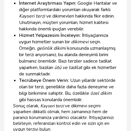
İnternet Araştırması Yapın:
Google Haritalar ve
diğer platformlardaki yorumları okuyarak farklı
Kayseri terzi
ve dikimevleri hakkında fikir edinin.
Unutmayın, müşteri yorumları, hizmet kalitesi
hakkında önemli ipuçları verebilir.
Hizmet Yelpazesini İnceleyin:
İhtiyaçlarınıza
uygun hizmetler sunan bir
dikimevi
seçin.
Örneğin,
gelinlik dikimi
konusunda uzmanlaşmış
bir terzi arıyorsanız, bu alanda deneyimli birini
bulmanız önemlidir. Bazı terziler sadece tadilat
yaparken, bazıları
ütü ve tadilat
gibi ek hizmetler
de sunmaktadır.
Tecrübeye Önem Verin:
Uzun yıllardır sektörde
olan bir terzi, genellikle daha fazla deneyime ve
bilgi birikimine sahiptir. Bu, özellikle
özel dikim
gibi hassas konularda önemlidir.
Sonuç olarak,
Kayseri terzi
ve dikimevi seçimi
yaparken dikkatli olmak, hem zamanınızı hem de
paranızı korumanıza yardımcı olacaktır. İhtiyaçlarınızı
belirleyin, referansları kontrol edin ve sizin için en
uygun terziyi bulun.