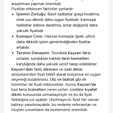
araştırması yapmak önemlidir.
Fiyatları etkileyen faktörler şunlardır:
İşlemin Zorluğu:
Basit tadilatlar (paça kısaltma,
etek ucu dikimi) daha uygun fiyatlıdır. Karmaşık
tadilatlar (elbise daraltma, astar değişimi) daha
yüksek fiyatlıdır.
Kumaşın Cinsi:
Hassas kumaşlar (ipek, şifon)
daha dikkatli işlem gerektirdiğinden fiyatlar
artabilir.
Terzinin Deneyimi:
Tecrübeli
Kayseri terzi
ustaları, sundukları kaliteli
terzi hizmetleri
karşılığında daha yüksek ücret talep edebilirler.
Kayseri'deki
farklı
dikimevi
ve
özel dikim
atölyelerinden fiyat teklifi alarak bütçenize en uygun
seçeneği bulabilirsiniz.
Ütü ve tadilat
gibi ek
hizmetler de fiyatı etkileyebilir. Ayrıca,
Kayseri'de
bazı
terzi hizmetleri
veren yerler, özellikle
kıyafet
dikimi
konusunda uzmanlaşmıştır ve bu da fiyat
farklılığına yol açabilir. Unutmayın ki, fiyat her zaman
kaliteyi yansıtmayabilir, bu nedenle referansları ve
müşteri yorumlarını da incelemeniz önemlidir.