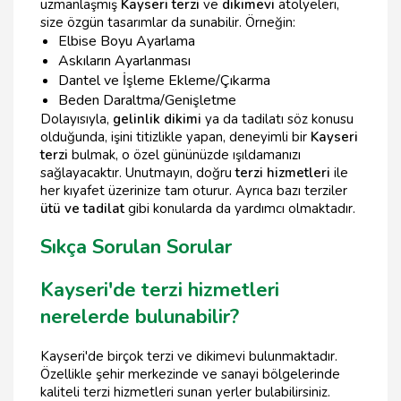
uzmanlaşmış
Kayseri terzi
ve
dikimevi
atölyeleri,
size özgün tasarımlar da sunabilir. Örneğin:
Elbise Boyu Ayarlama
Askıların Ayarlanması
Dantel ve İşleme Ekleme/Çıkarma
Beden Daraltma/Genişletme
Dolayısıyla,
gelinlik dikimi
ya da tadilatı söz konusu
olduğunda, işini titizlikle yapan, deneyimli bir
Kayseri
terzi
bulmak, o özel gününüzde ışıldamanızı
sağlayacaktır. Unutmayın, doğru
terzi hizmetleri
ile
her kıyafet üzerinize tam oturur. Ayrıca bazı terziler
ütü ve tadilat
gibi konularda da yardımcı olmaktadır.
Sıkça Sorulan Sorular
Kayseri'de terzi hizmetleri
nerelerde bulunabilir?
Kayseri'de birçok terzi ve dikimevi bulunmaktadır.
Özellikle şehir merkezinde ve sanayi bölgelerinde
kaliteli terzi hizmetleri sunan yerler bulabilirsiniz.