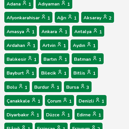
Adana
Adıyaman
1
1
Afyonkarahisar
Ağrı
Aksaray
1
1
2
Amasya
Ankara
Antalya
1
1
1
Ardahan
Artvin
Aydın
1
1
1
Balıkesir
Bartın
Batman
1
1
1
Bayburt
Bilecik
Bitlis
1
1
1
Bolu
Burdur
Bursa
1
1
3
Çanakkale
Çorum
Denizli
1
1
1
Diyarbakır
Düzce
Edirne
1
1
1
Elâzığ
Erzincan
Erzurum