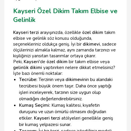
Kayseri Özel Dikim Takım Elbise ve
Gelinlik
Kayseri terzi
arayışınızda, özellikle
özel dikim
takım
elbise ve gelinlik söz konusu olduğunda,
seçenekleriniz oldukça geniş. İyi bir
dikimevi
, sadece
ölçülerinizi almakla kalmaz, aynı zamanda tarzınızı ve
kişiliğinizi yansıtan tasarımlar ortaya çıkarır.
Peki,
Kayseri
'de
özel dikim
bir takım elbise veya
gelinlik dikimi
yaptırırken nelere dikkat etmelisiniz?
İşte bazı önemli noktalar:
Tecrübe:
Terzinin veya
dikimevi
nin bu alandaki
tecrübesi büyük önem taşır. Daha önce yaptığı
işleri inceleyerek, tarzının size uygun olup
olmadığını değerlendirebilirsiniz.
Kumaş Seçimi:
Kumaş kalitesi, kıyafetin
duruşunu ve uzun ömürlü olmasını doğrudan
etkiler.
Kayseri terzi
atölyeleri genellikle geniş
bir kumaş yelpazesi sunar.
Tasarım:
İyi bir terzi, sadece istediğiniz modeli