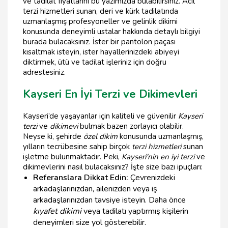
ve tadilat fiyatlarını bu yazımızda bulabilirsiniz. Acil
terzi hizmetleri sunan, deri ve kürk tadilatında
uzmanlaşmış profesyoneller ve gelinlik dikimi
konusunda deneyimli ustalar hakkında detaylı bilgiyi
burada bulacaksınız. İster bir pantolon paçası
kısaltmak isteyin, ister hayallerinizdeki abiyeyi
diktirmek, ütü ve tadilat işleriniz için doğru
adrestesiniz.
Kayseri En İyi Terzi ve Dikimevleri
Kayseri’de yaşayanlar için kaliteli ve güvenilir
Kayseri
terzi
ve
dikimevi
bulmak bazen zorlayıcı olabilir.
Neyse ki, şehirde
özel dikim
konusunda uzmanlaşmış,
yılların tecrübesine sahip birçok
terzi hizmetleri
sunan
işletme bulunmaktadır. Peki,
Kayseri'nin en iyi terzi
ve
dikimevlerini nasıl bulacaksınız? İşte size bazı ipuçları:
Referanslara Dikkat Edin:
Çevrenizdeki
arkadaşlarınızdan, ailenizden veya iş
arkadaşlarınızdan tavsiye isteyin. Daha önce
kıyafet dikimi
veya tadilatı yaptırmış kişilerin
deneyimleri size yol gösterebilir.