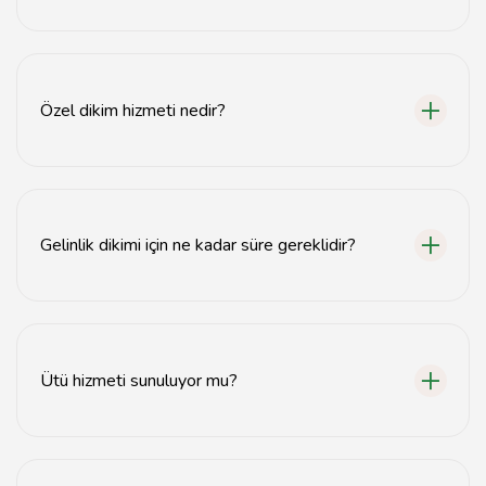
Kayseri'de birçok terzi ve dikimevi bulunmaktadır. Bu
hizmetleri şehir merkezinde ve çevresindeki semtlerde
bulabilirsiniz.
Özel dikim hizmeti nedir?
Özel dikim, müşterinin isteklerine göre kişiye özel olarak
tasarlanan ve dikilen kıyafetlerdir.
Gelinlik dikimi için ne kadar süre gereklidir?
Gelinlik dikimi genellikle 4-6 hafta sürer, ancak bu süre
terziye ve tasarıma bağlı olarak değişebilir.
Ütü hizmeti sunuluyor mu?
Evet, birçok terzi ve dikimevi ütü hizmeti de
sunmaktadır.