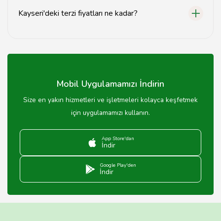
Kayseri'deki terzi fiyatları ne kadar?
Terzi fiyatları, hizmet türüne ve kıyafetin karmaşıklığına
göre değişiklik göstermektedir.
Mobil Uygulamamızı İndirin
Size en yakın hizmetleri ve işletmeleri kolayca keşfetmek
için uygulamamızı kullanın.
App Store'dan
İndir
Google Play'den
İndir