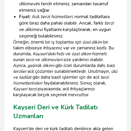
dikimevi
ni tercih etmeniz, zamandan tasarruf
etmenizi sağlar.
Fiyat:
Acil
terzi hizmetleri
, normal tadilatlara
göre biraz daha pahalı olabilir. Ancak, farklı
terzi
ve
dikimevi
fiyatlarını karşılaştırarak, en uygun
seçeneği bulabilirsiniz.
Örneğin, önemli bir iş toplantısı için
özel dikim
bir
takım elbiseye ihtiyacınız var ve zamanınız kısıtlı. Bu
durumda,
Kayseri'deki
hızlı ve
özel dikim
hizmeti
sunan
terzi
ve
dikimevleri
size yardımcı olabilir.
Ayrıca,
gelinlik dikimi
gibi özel durumlarda dahi, bazı
terziler
acil çözümler sunabilmektedir. Unutmayın,
ütü
ve tadilat
gibi daha basit işlemler için de acil
terzi
hizmetlerinden
faydalanabilirsiniz. Sonuç olarak,
Kayseri terzi
piyasasında, acil ihtiyaçlarınızı
karşılayacak birçok seçenek mevcuttur.
Kayseri Deri ve Kürk Tadilatı
Uzmanları
Kayseri'de deri ve kürk tadilatı denilince akla gelen