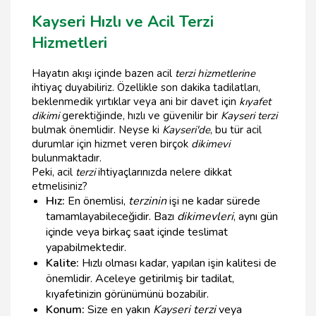
Kayseri Hızlı ve Acil Terzi
Hizmetleri
Hayatın akışı içinde bazen acil
terzi hizmetlerine
ihtiyaç duyabiliriz. Özellikle son dakika tadilatları,
beklenmedik yırtıklar veya ani bir davet için
kıyafet
dikimi
gerektiğinde, hızlı ve güvenilir bir
Kayseri terzi
bulmak önemlidir. Neyse ki
Kayseri'de
, bu tür acil
durumlar için hizmet veren birçok
dikimevi
bulunmaktadır.
Peki, acil
terzi
ihtiyaçlarınızda nelere dikkat
etmelisiniz?
Hız:
En önemlisi,
terzinin
işi ne kadar sürede
tamamlayabileceğidir. Bazı
dikimevleri
, aynı gün
içinde veya birkaç saat içinde teslimat
yapabilmektedir.
Kalite:
Hızlı olması kadar, yapılan işin kalitesi de
önemlidir. Aceleye getirilmiş bir tadilat,
kıyafetinizin görünümünü bozabilir.
Konum:
Size en yakın
Kayseri terzi
veya