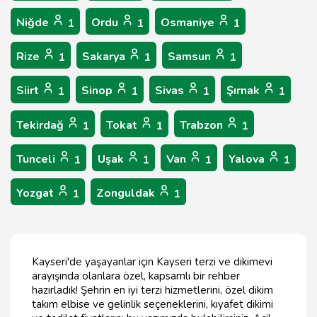
Niğde
Ordu
Osmaniye
1
1
1
Rize
Sakarya
Samsun
1
1
1
Siirt
Sinop
Sivas
Şırnak
1
1
1
1
Tekirdağ
Tokat
Trabzon
1
1
1
Tunceli
Uşak
Van
Yalova
1
1
1
1
Yozgat
Zonguldak
1
1
Kayseri'de yaşayanlar için Kayseri terzi ve dikimevi
arayışında olanlara özel, kapsamlı bir rehber
hazırladık! Şehrin en iyi terzi hizmetlerini, özel dikim
takım elbise ve gelinlik seçeneklerini, kıyafet dikimi