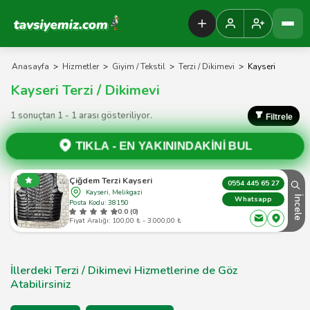
Tavsiyemiz Anasayfa
Anasayfa
>
Hizmetler
>
Giyim / Tekstil
>
Terzi / Dikimevi
>
Kayseri
Kayseri Terzi / Dikimevi
1 sonuçtan 1 - 1 arası gösteriliyor.
Filtrele
TIKLA -
EN YAKININDAKİNİ BUL
Çiğdem Terzi Kayseri
0554 445 65 27
Kayseri, Melikgazi
İncele
Whatsapp
Posta Kodu: 38150
0.0 (0)
Fiyat Aralığı: 100,00 ₺ - 3.000,00 ₺
İllerdeki Terzi / Dikimevi Hizmetlerine de Göz
Atabilirsiniz