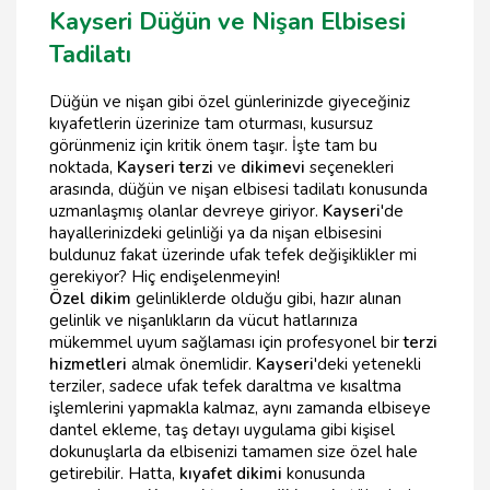
Kayseri Düğün ve Nişan Elbisesi
Tadilatı
Düğün ve nişan gibi özel günlerinizde giyeceğiniz
kıyafetlerin üzerinize tam oturması, kusursuz
görünmeniz için kritik önem taşır. İşte tam bu
noktada,
Kayseri terzi
ve
dikimevi
seçenekleri
arasında, düğün ve nişan elbisesi tadilatı konusunda
uzmanlaşmış olanlar devreye giriyor.
Kayseri
'de
hayallerinizdeki gelinliği ya da nişan elbisesini
buldunuz fakat üzerinde ufak tefek değişiklikler mi
gerekiyor? Hiç endişelenmeyin!
Özel dikim
gelinliklerde olduğu gibi, hazır alınan
gelinlik ve nişanlıkların da vücut hatlarınıza
mükemmel uyum sağlaması için profesyonel bir
terzi
hizmetleri
almak önemlidir.
Kayseri
'deki yetenekli
terziler, sadece ufak tefek daraltma ve kısaltma
işlemlerini yapmakla kalmaz, aynı zamanda elbiseye
dantel ekleme, taş detayı uygulama gibi kişisel
dokunuşlarla da elbisenizi tamamen size özel hale
getirebilir. Hatta,
kıyafet dikimi
konusunda