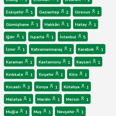
1
1
2
Eskişehir
Gaziantep
Giresun
1
2
1
Gümüşhane
Hakkâri
Hatay
1
1
1
Iğdır
Isparta
İstanbul
1
1
5
İzmir
Kahramanmaraş
Karabük
1
2
1
Karaman
Kastamonu
Kayseri
1
1
1
Kırıkkale
Kırşehir
Kilis
1
1
1
Kocaeli
Konya
Kütahya
2
1
1
Malatya
Mardin
Mersin
1
1
1
Muğla
Muş
Nevşehir
1
1
1