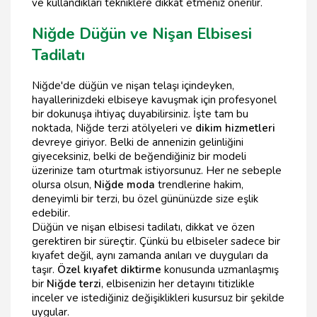
ve kullandıkları tekniklere dikkat etmeniz önerilir.
Niğde Düğün ve Nişan Elbisesi
Tadilatı
Niğde'de düğün ve nişan telaşı içindeyken,
hayallerinizdeki elbiseye kavuşmak için profesyonel
bir dokunuşa ihtiyaç duyabilirsiniz. İşte tam bu
noktada, Niğde terzi atölyeleri ve
dikim hizmetleri
devreye giriyor. Belki de annenizin gelinliğini
giyeceksiniz, belki de beğendiğiniz bir modeli
üzerinize tam oturtmak istiyorsunuz. Her ne sebeple
olursa olsun,
Niğde moda
trendlerine hakim,
deneyimli bir terzi, bu özel gününüzde size eşlik
edebilir.
Düğün ve nişan elbisesi tadilatı, dikkat ve özen
gerektiren bir süreçtir. Çünkü bu elbiseler sadece bir
kıyafet değil, aynı zamanda anıları ve duyguları da
taşır.
Özel kıyafet diktirme
konusunda uzmanlaşmış
bir
Niğde terzi
, elbisenizin her detayını titizlikle
inceler ve istediğiniz değişiklikleri kusursuz bir şekilde
uygular.