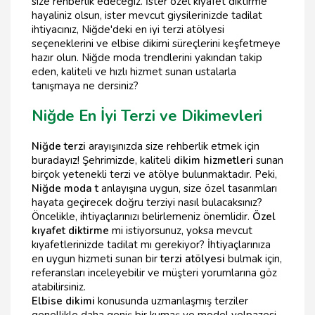
size rehberlik edeceğiz. İster özel kıyafet diktirme
hayaliniz olsun, ister mevcut giysilerinizde tadilat
ihtiyacınız, Niğde'deki en iyi terzi atölyesi
seçeneklerini ve elbise dikimi süreçlerini keşfetmeye
hazır olun. Niğde moda trendlerini yakından takip
eden, kaliteli ve hızlı hizmet sunan ustalarla
tanışmaya ne dersiniz?
Niğde En İyi Terzi ve Dikimevleri
Niğde terzi
arayışınızda size rehberlik etmek için
buradayız! Şehrimizde, kaliteli
dikim hizmetleri
sunan
birçok yetenekli terzi ve atölye bulunmaktadır. Peki,
Niğde moda t
anlayışına uygun, size özel tasarımları
hayata geçirecek doğru terziyi nasıl bulacaksınız?
Öncelikle, ihtiyaçlarınızı belirlemeniz önemlidir.
Özel
kıyafet diktirme
mi istiyorsunuz, yoksa mevcut
kıyafetlerinizde tadilat mı gerekiyor? İhtiyaçlarınıza
en uygun hizmeti sunan bir
terzi atölyesi
bulmak için,
referansları inceleyebilir ve müşteri yorumlarına göz
atabilirsiniz.
Elbise dikimi
konusunda uzmanlaşmış terziler