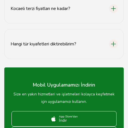
Kocaeli terzi fiyatları ne kadar?
Fiyatlar, hizmete ve kumaşa göre değişiklik
göstermektedir; uygun fiyatlı seçenekler mevcuttur.
Hangi tür kıyafetleri diktirebilirim?
Elbise, pantolon, ceket gibi birçok farklı kıyafet türünü
diktirebilirsiniz.
Mobil Uygulamamızı İndirin
Size en yakın hizmetleri ve işletmeleri kolayca keşfetmek
için uygulamamızı kullanın.
App Store'dan
İndir