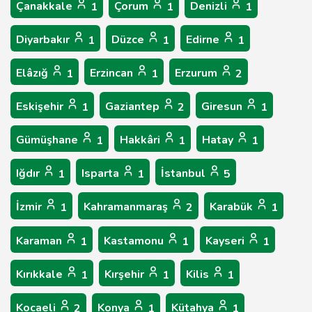
Çanakkale
Çorum
Denizli
1
1
1
Diyarbakır
Düzce
Edirne
1
1
1
Elâzığ
Erzincan
Erzurum
1
1
2
Eskişehir
Gaziantep
Giresun
1
2
1
Gümüşhane
Hakkâri
Hatay
1
1
1
Iğdır
Isparta
İstanbul
1
1
5
İzmir
Kahramanmaraş
Karabük
1
2
1
Karaman
Kastamonu
Kayseri
1
1
1
Kırıkkale
Kırşehir
Kilis
1
1
1
Kocaeli
Konya
Kütahya
2
1
1