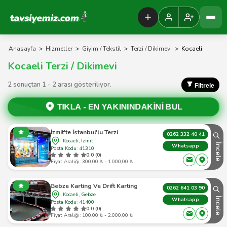
Tavsiyemiz Anasayfa
Anasayfa
>
Hizmetler
>
Giyim / Tekstil
>
Terzi / Dikimevi
>
Kocaeli
Kocaeli Terzi / Dikimevi
2 sonuçtan 1 - 2 arası gösteriliyor.
Filtrele
TIKLA -
EN YAKININDAKİNİ BUL
İzmit'te İstanbul'lu Terzi
0262 332 40 41
Kocaeli, İzmit
İncele
Whatsapp
Posta Kodu: 41310
0.0 (0)
Fiyat Aralığı: 300,00 ₺ - 1.000,00 ₺
Gebze Karting Ve Drift Karting
0262 641 03 90
Kocaeli, Gebze
İncele
Whatsapp
Posta Kodu: 41400
0.0 (0)
Fiyat Aralığı: 100,00 ₺ - 2.000,00 ₺