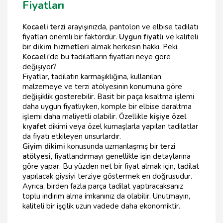
Fiyatları
Kocaeli terzi
arayışınızda, pantolon ve elbise tadilatı
fiyatları önemli bir faktördür.
Uygun fiyatlı
ve kaliteli
bir
dikim hizmetleri
almak herkesin hakkı. Peki,
Kocaeli
'de bu tadilatların fiyatları neye göre
değişiyor?
Fiyatlar, tadilatın karmaşıklığına, kullanılan
malzemeye ve terzi atölyesinin konumuna göre
değişiklik gösterebilir. Basit bir paça kısaltma işlemi
daha uygun fiyatlıyken, komple bir elbise daraltma
işlemi daha maliyetli olabilir. Özellikle
kişiye özel
kıyafet
dikimi veya özel kumaşlarla yapılan tadilatlar
da fiyatı etkileyen unsurlardır.
Giyim dikimi
konusunda uzmanlaşmış bir
terzi
atölyesi
, fiyatlandırmayı genellikle işin detaylarına
göre yapar. Bu yüzden net bir fiyat almak için, tadilat
yapılacak giysiyi terziye göstermek en doğrusudur.
Ayrıca, birden fazla parça tadilat yaptıracaksanız
toplu indirim alma imkanınız da olabilir. Unutmayın,
kaliteli bir işçilik uzun vadede daha ekonomiktir.