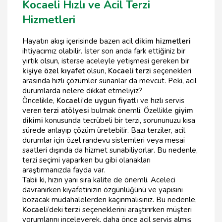
Kocaeli Hızlı ve Acil Terzi
Hizmetleri
Hayatın akışı içerisinde bazen acil
dikim hizmetleri
ihtiyacımız olabilir. İster son anda fark ettiğiniz bir
yırtık olsun, isterse aceleyle yetişmesi gereken bir
kişiye özel kıyafet
olsun,
Kocaeli terzi
seçenekleri
arasında hızlı çözümler sunanlar da mevcut. Peki, acil
durumlarda nelere dikkat etmeliyiz?
Öncelikle,
Kocaeli
'de
uygun fiyatlı
ve hızlı servis
veren
terzi atölyesi
bulmak önemli. Özellikle
giyim
dikimi
konusunda tecrübeli bir terzi, sorununuzu kısa
sürede anlayıp çözüm üretebilir. Bazı terziler, acil
durumlar için özel randevu sistemleri veya mesai
saatleri dışında da hizmet sunabiliyorlar. Bu nedenle,
terzi seçimi yaparken bu gibi olanakları
araştırmanızda fayda var.
Tabii ki, hızın yanı sıra kalite de önemli. Aceleci
davranırken kıyafetinizin özgünlüğünü ve yapısını
bozacak müdahalelerden kaçınmalısınız. Bu nedenle,
Kocaeli
’deki
terzi
seçeneklerini araştırırken müşteri
yorumlarını inceleyerek, daha önce acil servis almış