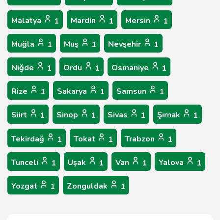
Malatya
Mardin
Mersin
1
1
1
Muğla
Muş
Nevşehir
1
1
1
Niğde
Ordu
Osmaniye
1
1
1
Rize
Sakarya
Samsun
1
1
1
Siirt
Sinop
Sivas
Şırnak
1
1
1
1
Tekirdağ
Tokat
Trabzon
1
1
1
Tunceli
Uşak
Van
Yalova
1
1
1
1
Yozgat
Zonguldak
1
1