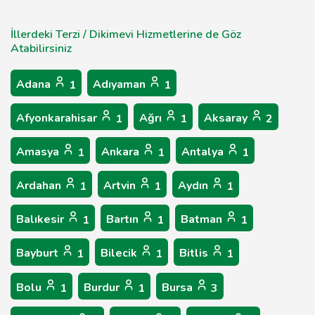
İllerdeki Terzi / Dikimevi Hizmetlerine de Göz
Atabilirsiniz
Adana
Adıyaman
1
1
Afyonkarahisar
Ağrı
Aksaray
1
1
2
Amasya
Ankara
Antalya
1
1
1
Ardahan
Artvin
Aydın
1
1
1
Balıkesir
Bartın
Batman
1
1
1
Bayburt
Bilecik
Bitlis
1
1
1
Bolu
Burdur
Bursa
1
1
3