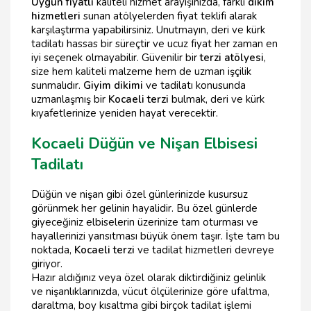
Uygun fiyatlı
kaliteli hizmet arayışınızda, farklı
dikim
hizmetleri
sunan atölyelerden fiyat teklifi alarak
karşılaştırma yapabilirsiniz. Unutmayın, deri ve kürk
tadilatı hassas bir süreçtir ve ucuz fiyat her zaman en
iyi seçenek olmayabilir. Güvenilir bir
terzi atölyesi
,
size hem kaliteli malzeme hem de uzman işçilik
sunmalıdır.
Giyim dikimi
ve tadilatı konusunda
uzmanlaşmış bir
Kocaeli terzi
bulmak, deri ve kürk
kıyafetlerinize yeniden hayat verecektir.
Kocaeli Düğün ve Nişan Elbisesi
Tadilatı
Düğün ve nişan gibi özel günlerinizde kusursuz
görünmek her gelinin hayalidir. Bu özel günlerde
giyeceğiniz elbiselerin üzerinize tam oturması ve
hayallerinizi yansıtması büyük önem taşır. İşte tam bu
noktada,
Kocaeli terzi
ve tadilat hizmetleri devreye
giriyor.
Hazır aldığınız veya özel olarak diktirdiğiniz gelinlik
ve nişanlıklarınızda, vücut ölçülerinize göre ufaltma,
daraltma, boy kısaltma gibi birçok tadilat işlemi