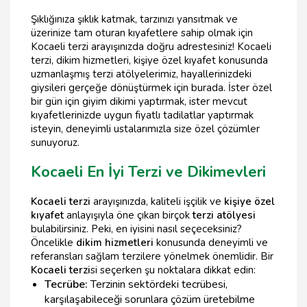
Şıklığınıza şıklık katmak, tarzınızı yansıtmak ve
üzerinize tam oturan kıyafetlere sahip olmak için
Kocaeli terzi arayışınızda doğru adrestesiniz! Kocaeli
terzi, dikim hizmetleri, kişiye özel kıyafet konusunda
uzmanlaşmış terzi atölyelerimiz, hayallerinizdeki
giysileri gerçeğe dönüştürmek için burada. İster özel
bir gün için giyim dikimi yaptırmak, ister mevcut
kıyafetlerinizde uygun fiyatlı tadilatlar yaptırmak
isteyin, deneyimli ustalarımızla size özel çözümler
sunuyoruz.
Kocaeli En İyi Terzi ve Dikimevleri
Kocaeli terzi
arayışınızda, kaliteli işçilik ve
kişiye özel
kıyafet
anlayışıyla öne çıkan birçok
terzi atölyesi
bulabilirsiniz. Peki, en iyisini nasıl seçeceksiniz?
Öncelikle
dikim hizmetleri
konusunda deneyimli ve
referansları sağlam terzilere yönelmek önemlidir. Bir
Kocaeli terzi
si seçerken şu noktalara dikkat edin:
Tecrübe:
Terzinin sektördeki tecrübesi,
karşılaşabileceği sorunlara çözüm üretebilme