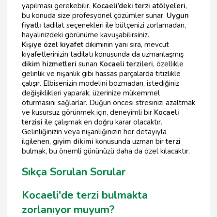
yapılması gerekebilir.
Kocaeli’deki terzi atölyeleri
,
bu konuda size profesyonel çözümler sunar.
Uygun
fiyatlı
tadilat seçenekleri ile bütçenizi zorlamadan,
hayalinizdeki görünüme kavuşabilirsiniz.
Kişiye özel kıyafet
dikiminin yanı sıra, mevcut
kıyafetlerinizin tadilatı konusunda da uzmanlaşmış
dikim hizmetleri
sunan
Kocaeli terzileri
, özellikle
gelinlik ve nişanlık gibi hassas parçalarda titizlikle
çalışır. Elbisenizin modelini bozmadan, istediğiniz
değişiklikleri yaparak, üzerinize mükemmel
oturmasını sağlarlar. Düğün öncesi stresinizi azaltmak
ve kusursuz görünmek için, deneyimli bir
Kocaeli
terzisi
ile çalışmak en doğru karar olacaktır.
Gelinliğinizin veya nişanlığınızın her detayıyla
ilgilenen,
giyim dikimi
konusunda uzman bir
terzi
bulmak, bu önemli gününüzü daha da özel kılacaktır.
Sıkça Sorulan Sorular
Kocaeli'de terzi bulmakta
zorlanıyor muyum?