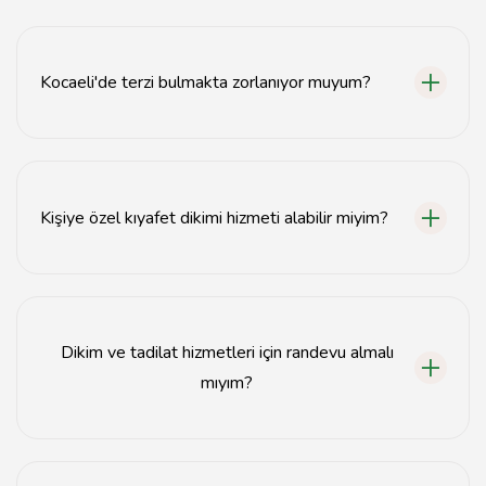
Kocaeli'de terzi bulmakta zorlanıyor muyum?
Hayır, Kocaeli'de birçok terzi ve dikimevi bulunmaktadır.
Kişiye özel kıyafet dikimi hizmeti alabilir miyim?
Evet, Kocaeli'deki terzi atölyelerinde kişiye özel kıyafet
dikimi hizmeti sunulmaktadır.
Dikim ve tadilat hizmetleri için randevu almalı
mıyım?
Evet, yoğunluk durumuna göre randevu almanız önerilir.