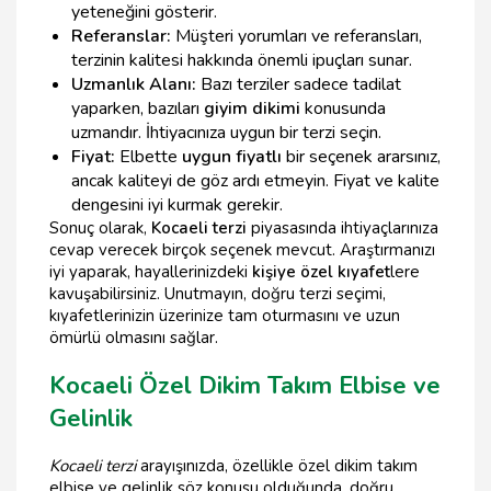
yeteneğini gösterir.
Referanslar:
Müşteri yorumları ve referansları,
terzinin kalitesi hakkında önemli ipuçları sunar.
Uzmanlık Alanı:
Bazı terziler sadece tadilat
yaparken, bazıları
giyim dikimi
konusunda
uzmandır. İhtiyacınıza uygun bir terzi seçin.
Fiyat:
Elbette
uygun fiyatlı
bir seçenek ararsınız,
ancak kaliteyi de göz ardı etmeyin. Fiyat ve kalite
dengesini iyi kurmak gerekir.
Sonuç olarak,
Kocaeli terzi
piyasasında ihtiyaçlarınıza
cevap verecek birçok seçenek mevcut. Araştırmanızı
iyi yaparak, hayallerinizdeki
kişiye özel kıyafet
lere
kavuşabilirsiniz. Unutmayın, doğru terzi seçimi,
kıyafetlerinizin üzerinize tam oturmasını ve uzun
ömürlü olmasını sağlar.
Kocaeli Özel Dikim Takım Elbise ve
Gelinlik
Kocaeli terzi
arayışınızda, özellikle özel dikim takım
elbise ve gelinlik söz konusu olduğunda, doğru