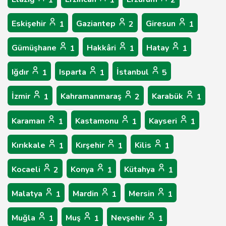
1
1
2
Eskişehir
Gaziantep
Giresun
1
2
1
Gümüşhane
Hakkâri
Hatay
1
1
1
Iğdır
Isparta
İstanbul
1
1
5
İzmir
Kahramanmaraş
Karabük
1
2
1
Karaman
Kastamonu
Kayseri
1
1
1
Kırıkkale
Kırşehir
Kilis
1
1
1
Kocaeli
Konya
Kütahya
2
1
1
Malatya
Mardin
Mersin
1
1
1
Muğla
Muş
Nevşehir
1
1
1