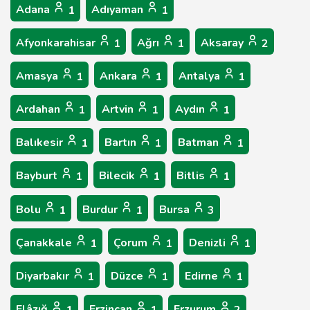
Adana
Adıyaman
1
1
Afyonkarahisar
Ağrı
Aksaray
1
1
2
Amasya
Ankara
Antalya
1
1
1
Ardahan
Artvin
Aydın
1
1
1
Balıkesir
Bartın
Batman
1
1
1
Bayburt
Bilecik
Bitlis
1
1
1
Bolu
Burdur
Bursa
1
1
3
Çanakkale
Çorum
Denizli
1
1
1
Diyarbakır
Düzce
Edirne
1
1
1
Elâzığ
Erzincan
Erzurum