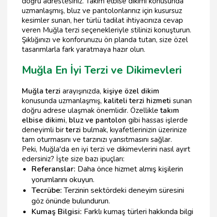
doğru adrestesiniz. Takım elbise dikimi konusunda
uzmanlaşmış, bluz ve pantolonlarınız için kusursuz
kesimler sunan, her türlü tadilat ihtiyacınıza cevap
veren Muğla terzi seçenekleriyle stilinizi konuşturun.
Şıklığınızı ve konforunuzu ön planda tutan, size özel
tasarımlarla fark yaratmaya hazır olun.
Muğla En İyi Terzi ve Dikimevleri
Muğla terzi
arayışınızda,
kişiye özel dikim
konusunda uzmanlaşmış,
kaliteli terzi hizmeti
sunan
doğru adrese ulaşmak önemlidir. Özellikle
takım
elbise dikimi
,
bluz ve pantolon
gibi hassas işlerde
deneyimli bir
terzi
bulmak, kıyafetlerinizin üzerinize
tam oturmasını ve tarzınızı yansıtmasını sağlar.
Peki, Muğla'da en iyi terzi ve dikimevlerini nasıl ayırt
edersiniz? İşte size bazı ipuçları:
Referanslar:
Daha önce hizmet almış kişilerin
yorumlarını okuyun.
Tecrübe:
Terzinin sektördeki deneyim süresini
göz önünde bulundurun.
Kumaş Bilgisi:
Farklı kumaş türleri hakkında bilgi