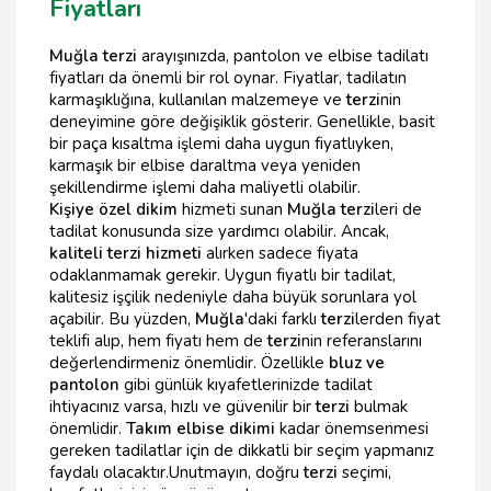
Fiyatları
Muğla terzi
arayışınızda, pantolon ve elbise tadilatı
fiyatları da önemli bir rol oynar. Fiyatlar, tadilatın
karmaşıklığına, kullanılan malzemeye ve
terzi
nin
deneyimine göre değişiklik gösterir. Genellikle, basit
bir paça kısaltma işlemi daha uygun fiyatlıyken,
karmaşık bir elbise daraltma veya yeniden
şekillendirme işlemi daha maliyetli olabilir.
Kişiye özel dikim
hizmeti sunan
Muğla terzi
leri de
tadilat konusunda size yardımcı olabilir. Ancak,
kaliteli terzi hizmeti
alırken sadece fiyata
odaklanmamak gerekir. Uygun fiyatlı bir tadilat,
kalitesiz işçilik nedeniyle daha büyük sorunlara yol
açabilir. Bu yüzden,
Muğla
'daki farklı
terzi
lerden fiyat
teklifi alıp, hem fiyatı hem de
terzi
nin referanslarını
değerlendirmeniz önemlidir. Özellikle
bluz ve
pantolon
gibi günlük kıyafetlerinizde tadilat
ihtiyacınız varsa, hızlı ve güvenilir bir
terzi
bulmak
önemlidir.
Takım elbise dikimi
kadar önemsenmesi
gereken tadilatlar için de dikkatli bir seçim yapmanız
faydalı olacaktır.Unutmayın, doğru
terzi
seçimi,