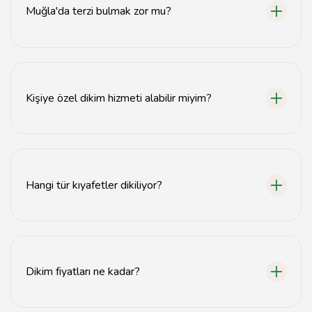
Muğla'da terzi bulmak zor mu?
Hayır, Muğla'da birçok terzi ve dikimevi bulunmaktadır.
Kişiye özel dikim hizmeti alabilir miyim?
Evet, Muğla'daki terziler kişiye özel dikim hizmeti
sunmaktadır.
Hangi tür kıyafetler dikiliyor?
Takım elbise, bluz, pantolon gibi çeşitli kıyafetler
dikilmektedir.
Dikim fiyatları ne kadar?