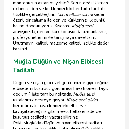
mantonuzun astarı mı yırtıldı? Sorun değil! Uzman
ekibimiz, deri ve kürklerinizdeki her türlü tadilatı
titizlikle gerçekleştirir.
Takım elbise dikimi
kadar
özenli bir çalışma ile deri ve kürklerinizi ilk günkü
haline döndürüyoruz. Kısacası,
Muğla terzi
arayışınızda, deri ve kürk konusunda uzmanlaşmış
profesyonellerimizle tanışmaya davetlisiniz.
Unutmayın, kaliteli malzeme kaliteli işçilikle değer
kazanır!
Muğla Düğün ve Nişan Elbisesi
Tadilatı
Düğün ve nişan gibi özel günlerinizde giyeceğiniz
elbiselerin kusursuz görünmesi hayati önem taşır,
değil mi? İşte tam bu noktada,
Muğla terzi
ustalarımız devreye giriyor.
Kişiye özel dikim
hizmetimizle hayallerinizdeki elbiseye
kavuşabileceğiniz gibi, mevcut elbisenizde de
kusursuz tadilatlar yaptırabilirsiniz.
Peki, Muğla'da düğün ve nişan elbisesi tadilatı
konusunda nelere dikkat etmelisiniz? Öncelikle,