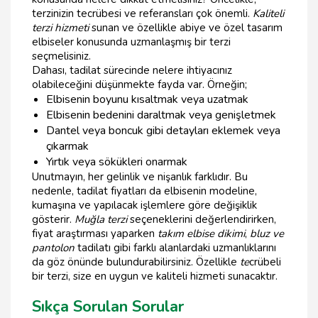
terzinizin tecrübesi ve referansları çok önemli.
Kaliteli
terzi hizmeti
sunan ve özellikle abiye ve özel tasarım
elbiseler konusunda uzmanlaşmış bir terzi
seçmelisiniz.
Dahası, tadilat sürecinde nelere ihtiyacınız
olabileceğini düşünmekte fayda var. Örneğin;
Elbisenin boyunu kısaltmak veya uzatmak
Elbisenin bedenini daraltmak veya genişletmek
Dantel veya boncuk gibi detayları eklemek veya
çıkarmak
Yırtık veya sökükleri onarmak
Unutmayın, her gelinlik ve nişanlık farklıdır. Bu
nedenle, tadilat fiyatları da elbisenin modeline,
kumaşına ve yapılacak işlemlere göre değişiklik
gösterir.
Muğla terzi
seçeneklerini değerlendirirken,
fiyat araştırması yaparken
takım elbise dikimi
,
bluz ve
pantolon
tadilatı gibi farklı alanlardaki uzmanlıklarını
da göz önünde bulundurabilirsiniz. Özellikle
te
crübeli
bir terzi, size en uygun ve kaliteli hizmeti sunacaktır.
Sıkça Sorulan Sorular