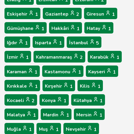
1
1
2
Eskişehir
Gaziantep
Giresun
1
2
1
Gümüşhane
Hakkâri
Hatay
1
1
1
Iğdır
Isparta
İstanbul
1
1
5
İzmir
Kahramanmaraş
Karabük
1
2
1
Karaman
Kastamonu
Kayseri
1
1
1
Kırıkkale
Kırşehir
Kilis
1
1
1
Kocaeli
Konya
Kütahya
2
1
1
Malatya
Mardin
Mersin
1
1
1
Muğla
Muş
Nevşehir
1
1
1