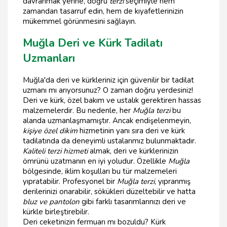
davranmak yerine, doğru
terzi
seçimiyle hem
zamandan tasarruf edin, hem de kıyafetlerinizin
mükemmel görünmesini sağlayın.
Muğla Deri ve Kürk Tadilatı
Uzmanları
Muğla'da deri ve kürkleriniz için güvenilir bir tadilat
uzmanı mı arıyorsunuz? O zaman doğru yerdesiniz!
Deri ve kürk, özel bakım ve ustalık gerektiren hassas
malzemelerdir. Bu nedenle, her
Muğla terzi
bu
alanda uzmanlaşmamıştır. Ancak endişelenmeyin,
kişiye özel dikim
hizmetinin yanı sıra deri ve kürk
tadilatında da deneyimli ustalarımız bulunmaktadır.
Kaliteli terzi hizmeti
almak, deri ve kürklerinizin
ömrünü uzatmanın en iyi yoludur. Özellikle
Muğla
bölgesinde, iklim koşulları bu tür malzemeleri
yıpratabilir. Profesyonel bir
Muğla terzi
, yıpranmış
derilerinizi onarabilir, sökükleri düzeltebilir ve hatta
bluz ve pantolon
gibi farklı tasarımlarınızı deri ve
kürkle birleştirebilir.
Deri ceketinizin fermuarı mı bozuldu? Kürk