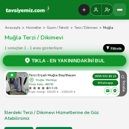
Tavsiyemiz Anasayfa
Anasayfa
>
Hizmetler
>
Giyim / Tekstil
>
Terzi / Dikimevi
>
Muğla
Muğla Terzi / Dikimevi
1 sonuçtan 1 - 1 arası gösteriliyor.
Filtrele
TIKLA -
EN YAKININDAKİNİ BUL
Terzi Erşah Muğla Bay/Bayan
0555 572 83 23
Muğla, Menteşe
İncele
Whatsapp
Posta Kodu: 48050
0.0 (0)
Fiyat Aralığı: 100,00 ₺ - 3.000,00 ₺
İllerdeki Terzi / Dikimevi Hizmetlerine de Göz
Atabilirsiniz