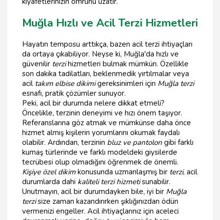
kıyafetlerinizin ömrünü uzatır.
Muğla Hızlı ve Acil Terzi Hizmetleri
Hayatın temposu arttıkça, bazen acil terzi ihtiyaçları
da ortaya çıkabiliyor. Neyse ki, Muğla'da hızlı ve
güvenilir
terzi
hizmetleri bulmak mümkün. Özellikle
son dakika tadilatları, beklenmedik yırtılmalar veya
acil
takım elbise dikimi
gereksinimleri için
Muğla terzi
esnafı, pratik çözümler sunuyor.
Peki, acil bir durumda nelere dikkat etmeli?
Öncelikle, terzinin deneyimi ve hızı önem taşıyor.
Referanslarına göz atmak ve mümkünse daha önce
hizmet almış kişilerin yorumlarını okumak faydalı
olabilir. Ardından, terzinin
bluz ve pantolon
gibi farklı
kumaş türlerinde ve farklı modeldeki giysilerde
tecrübesi olup olmadığını öğrenmek de önemli.
Kişiye özel dikim
konusunda uzmanlaşmış bir
terzi
, acil
durumlarda dahi
kaliteli terzi hizmeti
sunabilir.
Unutmayın, acil bir durumdayken bile, iyi bir
Muğla
terzi
size zaman kazandırırken şıklığınızdan ödün
vermenizi engeller. Acil ihtiyaçlarınız için aceleci