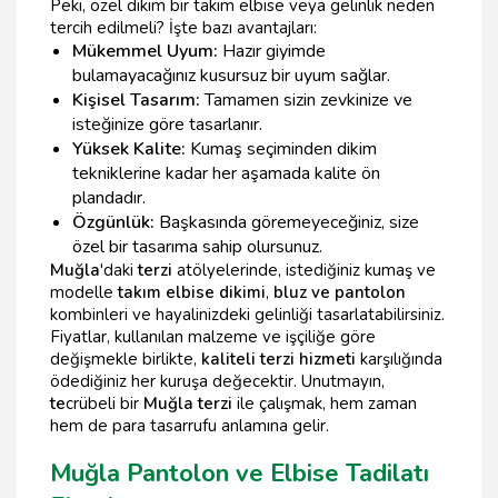
Peki, özel dikim bir takım elbise veya gelinlik neden
tercih edilmeli? İşte bazı avantajları:
Mükemmel Uyum:
Hazır giyimde
bulamayacağınız kusursuz bir uyum sağlar.
Kişisel Tasarım:
Tamamen sizin zevkinize ve
isteğinize göre tasarlanır.
Yüksek Kalite:
Kumaş seçiminden dikim
tekniklerine kadar her aşamada kalite ön
plandadır.
Özgünlük:
Başkasında göremeyeceğiniz, size
özel bir tasarıma sahip olursunuz.
Muğla
'daki
terzi
atölyelerinde, istediğiniz kumaş ve
modelle
takım elbise dikimi
,
bluz ve pantolon
kombinleri ve hayalinizdeki gelinliği tasarlatabilirsiniz.
Fiyatlar, kullanılan malzeme ve işçiliğe göre
değişmekle birlikte,
kaliteli terzi hizmeti
karşılığında
ödediğiniz her kuruşa değecektir. Unutmayın,
te
crübeli bir
Muğla terzi
ile çalışmak, hem zaman
hem de para tasarrufu anlamına gelir.
Muğla Pantolon ve Elbise Tadilatı