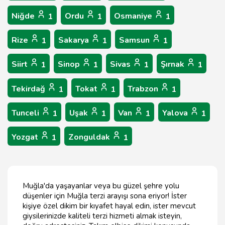
Niğde
Ordu
Osmaniye
1
1
1
Rize
Sakarya
Samsun
1
1
1
Siirt
Sinop
Sivas
Şırnak
1
1
1
1
Tekirdağ
Tokat
Trabzon
1
1
1
Tunceli
Uşak
Van
Yalova
1
1
1
1
Yozgat
Zonguldak
1
1
Muğla'da yaşayanlar veya bu güzel şehre yolu
düşenler için Muğla terzi arayışı sona eriyor! İster
kişiye özel dikim bir kıyafet hayal edin, ister mevcut
giysilerinizde kaliteli terzi hizmeti almak isteyin,