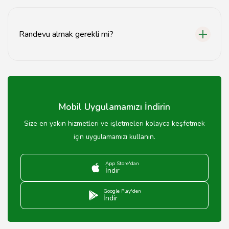
Dikim fiyatları, seçilen kumaş ve modeline göre
değişiklik göstermektedir.
Randevu almak gerekli mi?
Evet, yoğunluk durumuna göre randevu almak
önerilmektedir.
Mobil Uygulamamızı İndirin
Size en yakın hizmetleri ve işletmeleri kolayca keşfetmek
için uygulamamızı kullanın.
App Store'dan
İndir
Google Play'den
İndir