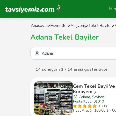
Tavsiyemiz Anasayfa
Hiz
Anasayfa
>
Hizmetler
>
Alışveriş
>
Tekel Bayiler
>
Adana Tekel Bayiler
Şehir seçin
14 sonuçtan 1 - 14 arası gösteriliyor.
Cem Tekel Bayii Ve
Kuruyemiş
Adana, Seyhan
Posta Kodu: 01040
5.0 (1)
Fiyat Aralığı: 100,00 ₺ - 8