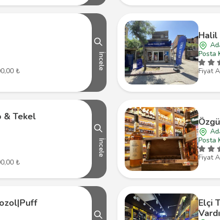
Halil
Ad
Posta 
İncele
00,00 ₺
Fiyat A
 & Tekel
Özgü
Ad
Posta 
İncele
Fiyat A
00,00 ₺
ozol|Puff
Elçi 
Vardı