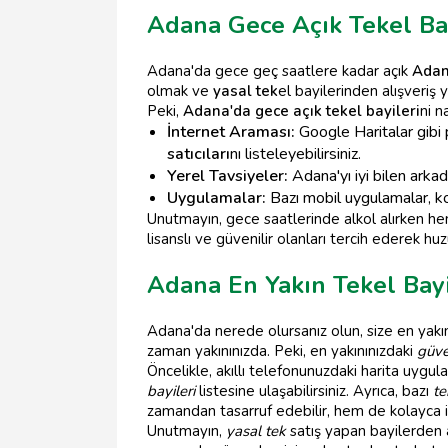
Adana Gece Açık Tekel Ba
Adana'da gece geç saatlere kadar açık
Adan
olmak ve
yasal tek
el bayilerinden alışveriş 
Peki,
Adana'da gece açık tekel bayileri
ni n
İnternet Araması:
Google Haritalar gibi 
satıcıları
nı listeleyebilirsiniz.
Yerel Tavsiyeler:
Adana'yı iyi bilen arka
Uygulamalar:
Bazı mobil uygulamalar, 
Unutmayın, gece saatlerinde alkol alırken he
lisanslı ve güvenilir olanları tercih ederek huz
Adana En Yakın Tekel Bay
Adana'da nerede olursanız olun, size en yak
zaman yakınınızda. Peki, en yakınınızdaki
güven
Öncelikle, akıllı telefonunuzdaki harita uygu
bayileri
listesine ulaşabilirsiniz. Ayrıca, bazı
te
zamandan tasarruf edebilir, hem de kolayca iht
Unutmayın,
yasal tek
satış yapan bayilerden a