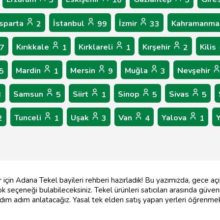
3
10
5
Isparta
İstanbul
İzmir
Kahramanma
2
99
33
Kırıkkale
Kırklareli
Kırşehir
Kilis
7
1
1
2
Mardin
Mersin
Muğla
Nevşehir
5
1
9
3
Samsun
Siirt
Sinop
Sivas
3
5
1
5
5
Tunceli
Uşak
Van
Yalova
2
1
3
4
1
için Adana Tekel bayileri rehberi hazırladık! Bu yazımızda, gece açı
seçeneği bulabileceksiniz. Tekel ürünleri satıcıları arasında güvenili
dım adım anlatacağız. Yasal tek elden satış yapan yerleri öğrenme