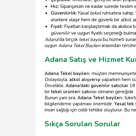
Hız:
Siparişinizin ne kadar sürede teslim e
Güvenilirlik:
Yasal tekel
ruhsatına sahip, 
ürünlere ulaşır hem de güvenli bir
alkol a
Fiyat:
Fiyatları karşılaştırmak da akıllıca
güvenilir
ve uygun fiyatlı seçeneği bulmay
Adana
'da birçok
tekel bayisi
bu hizmeti sunark
uygun
Adana Tekel Bayileri
arasından tercihini
Adana Satış ve Hizmet Kur
Adana Tekel bayileri
, müşteri memnuniyetin
Dolayısıyla,
alkol alışverişi
yaparken hem siz
Öncelikle,
Adana’daki güvenilir satıcılar
18 
bir
tekel ürünleri satıcısı
olmanın gereğidir. A
Bunun yanı sıra,
Adana Tekel bayileri
, tüket
bilgilendirme yapılması önemlidir.
Yasal tek
y
insan sağlığı için ciddi tehlike oluşturur. Bu 
Sıkça Sorulan Sorular