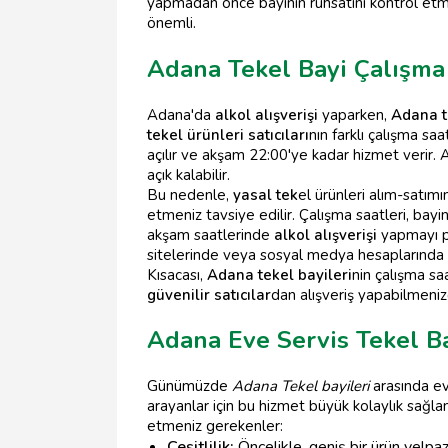
yapmadan önce bayinin ruhsatını kontrol etme
önemli.
Adana Tekel Bayi Çalışma 
Adana'da
alkol alışverişi
yaparken,
Adana t
tekel ürünleri satıcıları
nın farklı çalışma sa
açılır ve akşam 22:00'ye kadar hizmet verir. 
açık kalabilir.
Bu nedenle,
yasal tek
el ürünleri alım-satımı
etmeniz tavsiye edilir. Çalışma saatleri, bay
akşam saatlerinde
alkol alışverişi
yapmayı pl
sitelerinde veya sosyal medya hesaplarında gün
Kısacası,
Adana tekel bayileri
nin çalışma sa
güvenilir satıcılar
dan alışveriş yapabilmeniz
Adana Eve Servis Tekel Ba
Günümüzde
Adana Tekel bayileri
arasında ev
arayanlar için bu hizmet büyük kolaylık sağla
etmeniz gerekenler:
Çeşitlilik:
Öncelikle, geniş bir ürün yelpa