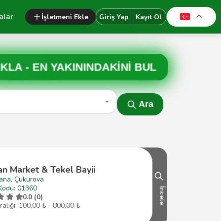
alar
İşletmeni Ekle
Giriş Yap
Kayıt Ol
IKLA -
EN YAKININDAKİNİ BUL
Ara
n Market & Tekel Bayii
ana, Çukurova
Kodu: 01360
İncele
0.0 (0)
ralığı: 100,00 ₺ - 800,00 ₺