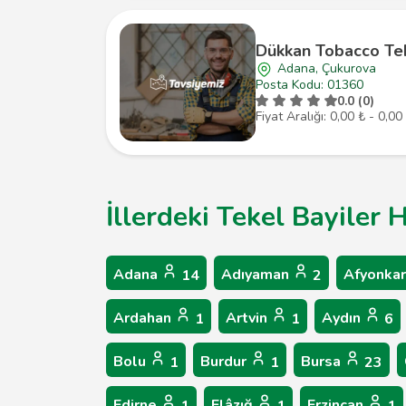
Dükkan Tobacco Te
Adana, Çukurova
Posta Kodu: 01360
0.0 (0)
Fiyat Aralığı: 0,00 ₺ - 0,00
İllerdeki Tekel Bayiler 
Adana
Adıyaman
Afyonkar
14
2
Ardahan
Artvin
Aydın
1
1
6
Bolu
Burdur
Bursa
1
1
23
Edirne
Elâzığ
Erzincan