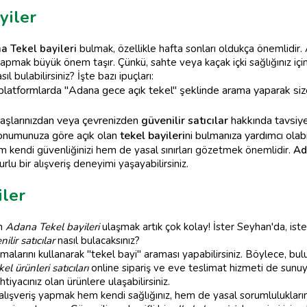
yiler
a Tekel bayileri
bulmak, özellikle hafta sonları oldukça önemlidir.
yapmak büyük önem taşır. Çünkü, sahte veya kaçak içki sağlığınız için c
asıl bulabilirsiniz? İşte bazı ipuçları:
platformlarda "Adana gece açık tekel" şeklinde arama yaparak siz
daşlarınızdan veya çevrenizden
güvenilir satıcılar
hakkında tavsiye a
konumunuza göre açık olan
tekel bayileri
ni bulmanıza yardımcı olabil
m kendi güvenliğinizi hem de yasal sınırları gözetmek önemlidir.
Ad
urlu bir alışveriş deneyimi yaşayabilirsiniz.
iler
ın
Adana Tekel bayileri
ulaşmak artık çok kolay! İster Seyhan'da, ist
ilir satıcılar
nasıl bulacaksınız?
lamalarını kullanarak "tekel bayi" araması yapabilirsiniz. Böylece,
kel ürünleri satıcıları
online sipariş ve eve teslimat hizmeti de sunu
iyacınız olan ürünlere ulaşabilirsiniz.
lışveriş yapmak hem kendi sağlığınız, hem de yasal sorumluluklarını