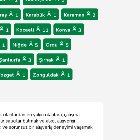
1
1
raş
Karabük
Karaman
1
1
2
Kocaeli
Konya
1
11
3
Niğde
Ordu
1
5
5
Şanlıurfa
Şırnak
3
1
Yozgat
Zonguldak
1
1
k olanlardan en yakın olanlara, çalışma
r satıcılar bulmak ve alkol alışverişi
k ve sorunsuz bir alışveriş deneyimi yaşamak