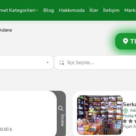
met Kategorileri
Blog
Hakkımızda
İller
İletişim
Mark
Adana
T
İlçe seçin
Serka
Ad
Posta 
İncele
Fiyat A
00,00 ₺