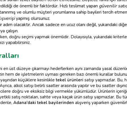
dildiği de önemli bir faktördür. Hızlı teslimat yapan
güvenilir satıc
tanınmış ve olumlu müşteri yorumlarına sahip bayileri tercih etmen
lışverişi
yapmış olursunuz.
 bir adım olacaktır. Ancak sadece en ucuz olanı değil, yukarıdaki di
a çalışın.
en, doğru seçimi yapmak önemlidir. Dolayısıyla, yukarıdaki kriterle
zi yapabilirsiniz.
alları
i en üst düzeye çıkarmayı hedeflerken aynı zamanda yasal düzenlem
in hem de işletmelerin uyması gereken bazı önemli kurallar bulunu
yaşından küçüklere kesinlikle
tekel ürünleri
satışı yapmazlar. Bu, 
yrıca, alkol satışı belirli saatler arasında yapılır ve bu saatler dışın
icilere doğru ve eksiksiz bilgi vermekle yükümlüdür. Ürünlerin içeriği
etkili satış noktaları, sahte veya kaçak ürün satışı yapmazlar. Bu t
nedenle,
Adana'daki tekel bayilerinden
alışveriş yaparken güvenili