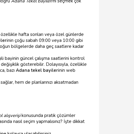
 doğru
Adana Tekel bayileri
'ni seçmek çok
 özellikle hafta sonları veya özel günlerde
leri
nin çoğu sabah 09:00 veya 10:00 gibi
yoğun bölgelerde daha geç saatlere kadar
li bayinin güncel çalışma saatlerini kontrol
işiklik gösterebilir. Dolayısıyla, özellikle
ıca, bazı
Adana tekel bayileri
nin web
ı sağlar, hem de planlarınızı aksatmadan
l alışverişi
konusunda pratik çözümler
sında nasıl seçim yapmalısınız? İşte dikkat
ine kolayca ulaşabilirsiniz.