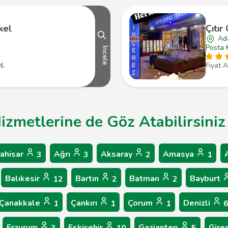
kel
Çıtır
Ad
Posta 
İncele
 ₺
Fiyat A
Hizmetlerine de Göz Atabilirsiniz
ahisar
Ağrı
Aksaray
Amasya
3
3
2
1
Balıkesir
Bartın
Batman
Bayburt
12
2
2
Çanakkale
Çankırı
Çorum
Denizli
1
1
1
Erzurum
Eskişehir
Gaziantep
Gire