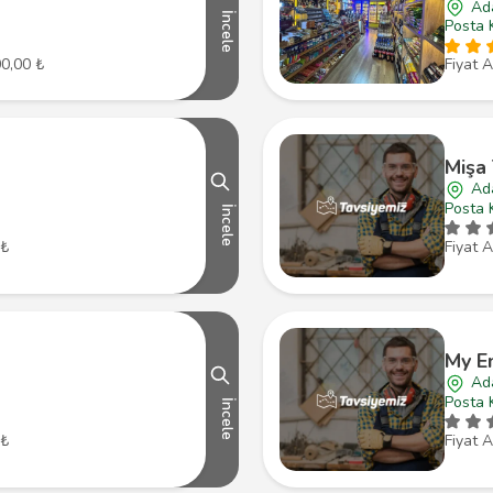
Ad
İncele
Posta 
00,00 ₺
Fiyat A
Mişa
Ad
Posta 
İncele
 ₺
Fiyat A
My E
Ad
Posta 
İncele
 ₺
Fiyat A