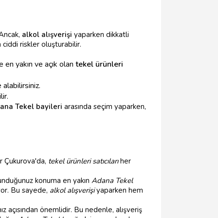
 Ancak,
alkol alışverişi
yaparken dikkatli
iddi riskler oluşturabilir.
e en yakın ve açık olan
tekel ürünleri
labilirsiniz.
ir.
ana Tekel bayileri
arasında seçim yaparken,
er Çukurova'da,
tekel ürünleri satıcıları
her
 bulunduğunuz konuma en yakın
Adana Tekel
yor. Bu sayede,
alkol alışverişi
yaparken hem
z açısından önemlidir. Bu nedenle, alışveriş