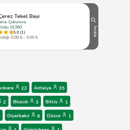
 Çerez Tekel Bayi
ana, Çukurova
Kodu: 01360
İncele
5.0 (1)
ralığı: 0,00 ₺ - 0,00 ₺
Ankara
Antalya
23
35
Bilecik
Bitlis
2
3
1
Diyarbakır
Düzce
6
6
1
sun
Gümüşhane