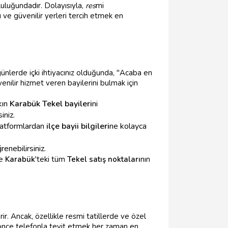
luluğundadır. Dolayısıyla,
res
mi
 ve güvenilir yerleri tercih etmek en
günlerde içki ihtiyacınız olduğunda, "Acaba en
venilir hizmet veren bayilerini bulmak için
kın
Karabük Tekel bayileri
ni
iniz.
platformlardan
ilçe bayii bilgileri
ne kolayca
enebilirsiniz.
de
Karabük
'teki tüm
Tekel satış noktaları
nın
r. Ancak, özellikle resmi tatillerde ve özel
nce telefonla teyit etmek her zaman en