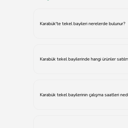
Karabük'te tekel bayileri nerelerde bulunur?
Karabük'te tekel bayileri şehir merkezinde ve 
Karabük tekel bayilerinde hangi ürünler satıl
Karabük tekel bayilerinde alkol, sigara, atıştırm
Karabük tekel bayilerinin çalışma saatleri ned
Karabük tekel bayileri genellikle sabah 08:00'