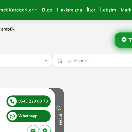
met Kategorileri
Blog
Hakkımızda
İller
İletişim
Mark
Karabük
T
İlçe seçin
0545 229 00 78
Whatsapp
İncele