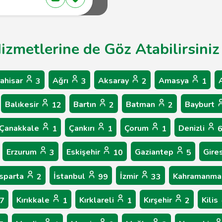
Hizmetlerine de Göz Atabilirsiniz
ahisar
Ağrı
Aksaray
Amasya
3
3
2
1
Balıkesir
Bartın
Batman
Bayburt
12
2
2
Çanakkale
Çankırı
Çorum
Denizli
1
1
1
Erzurum
Eskişehir
Gaziantep
Gire
3
10
5
Isparta
İstanbul
İzmir
Kahramanma
2
99
33
Kırıkkale
Kırklareli
Kırşehir
Kilis
7
1
1
2