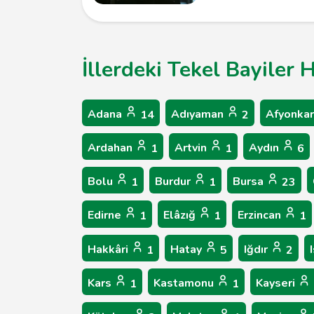
İllerdeki Tekel Bayiler 
Adana
Adıyaman
Afyonkar
14
2
Ardahan
Artvin
Aydın
1
1
6
Bolu
Burdur
Bursa
1
1
23
Edirne
Elâzığ
Erzincan
1
1
1
Hakkâri
Hatay
Iğdır
1
5
2
Kars
Kastamonu
Kayseri
1
1