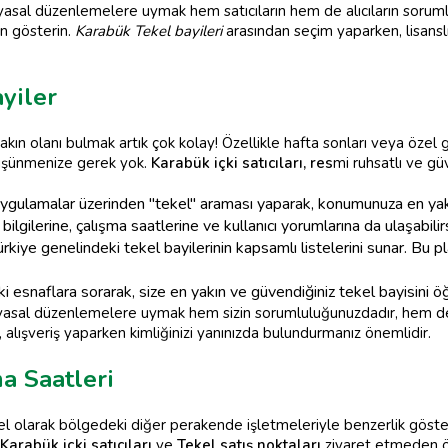
ili yasal düzenlemelere uymak hem satıcıların hem de alıcıların sorum
n gösterin.
Karabük Tekel bayileri
arasından seçim yaparken, lisanslı
yiler
akın olanı bulmak artık çok kolay! Özellikle hafta sonları veya özel 
üşünmenize gerek yok.
Karabük içki satıcıları, res
mi ruhsatlı ve gü
uygulamalar üzerinden "tekel" araması yaparak, konumunuza en ya
im bilgilerine, çalışma saatlerine ve kullanıcı yorumlarına da ulaşabilirs
ürkiye genelindeki tekel bayilerinin kapsamlı listelerini sunar. Bu 
snaflara sorarak, size en yakın ve güvendiğiniz tekel bayisini öğr
 ve yasal düzenlemelere uymak hem sizin sorumluluğunuzdadır, hem 
 alışveriş yaparken kimliğinizi yanınızda bulundurmanız önemlidir.
a Saatleri
el olarak bölgedeki diğer perakende işletmeleriyle benzerlik gösteri
Karabük içki satıcıları
ve
Tekel satış noktaları
ziyaret etmeden ö