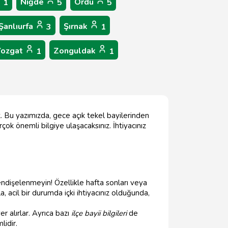
Niğde
Ordu
1
5
5
Şanlıurfa
Şırnak
3
1
Yozgat
Zonguldak
1
1
k. Bu yazımızda, gece açık tekel bayilerinden
çok önemli bilgiye ulaşacaksınız. İhtiyacınız
endişelenmeyin! Özellikle hafta sonları veya
 acil bir durumda içki ihtiyacınız olduğunda,
r alırlar. Ayrıca bazı
ilçe bayii bilgileri
de
lidir.