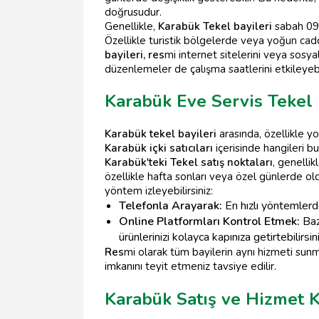
doğrusudur.
Genellikle,
Karabük Tekel bayileri
sabah 09:
Özellikle turistik bölgelerde veya yoğun cadd
bayileri, res
mi internet sitelerini veya sosya
düzenlemeler de çalışma saatlerini etkileyebi
Karabük Eve Servis Tekel 
Karabük tekel bayileri
arasında, özellikle 
Karabük içki satıcıları
içerisinde hangileri b
Karabük'teki Tekel satış noktaları
, genellik
özellikle hafta sonları veya özel günlerde o
yöntem izleyebilirsiniz:
Telefonla Arayarak:
En hızlı yöntemlerde
Online Platformları Kontrol Etmek:
Ba
ürünlerinizi kolayca kapınıza getirtebilirsini
Res
mi olarak tüm bayilerin aynı hizmeti su
imkanını teyit etmeniz tavsiye edilir.
Karabük Satış ve Hizmet K