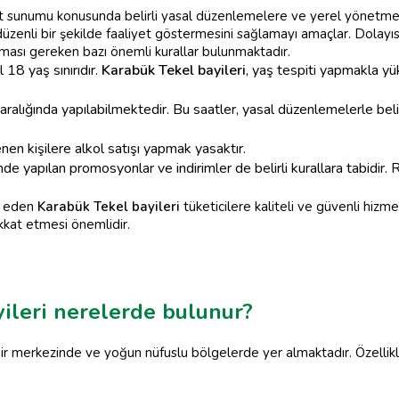
met sunumu konusunda belirli yasal düzenlemelere ve yerel yönetmelik
düzenli bir şekilde faaliyet göstermesini sağlamayı amaçlar. Dolayı
ması gereken bazı önemli kurallar bulunmaktadır.
 18 yaş sınırıdır.
Karabük Tekel bayileri
, yaş tespiti yapmakla yü
r aralığında yapılabilmektedir. Bu saatler, yasal düzenlemelerle bel
nen kişilere alkol satışı yapmak yasaktır.
nde yapılan promosyonlar ve indirimler de belirli kurallara tabidir.
t eden
Karabük Tekel bayileri
tüketicilere kaliteli ve güvenli hiz
ikkat etmesi önemlidir.
yileri nerelerde bulunur?
şehir merkezinde ve yoğun nüfuslu bölgelerde yer almaktadır. Özell