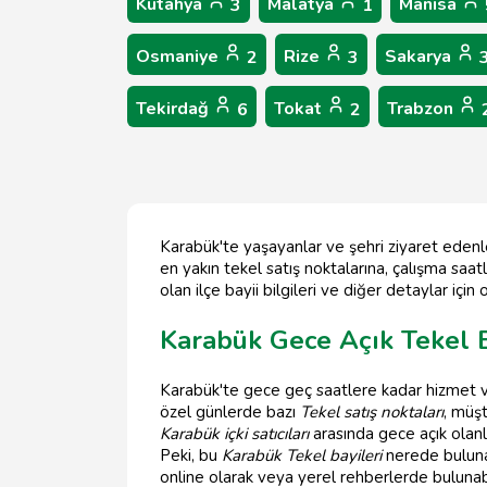
Kütahya
Malatya
Manisa
3
1
Osmaniye
Rize
Sakarya
2
3
Tekirdağ
Tokat
Trabzon
6
2
Karabük'te yaşayanlar ve şehri ziyaret edenle
en yakın tekel satış noktalarına, çalışma saatl
olan ilçe bayii bilgileri ve diğer detaylar iç
Karabük Gece Açık Tekel 
Karabük'te gece geç saatlere kadar hizmet
özel günlerde bazı
Tekel satış noktaları
, müşt
Karabük içki satıcıları
arasında gece açık olan
Peki, bu
Karabük Tekel bayileri
nerede bulunab
online olarak veya yerel rehberlerde bulunab