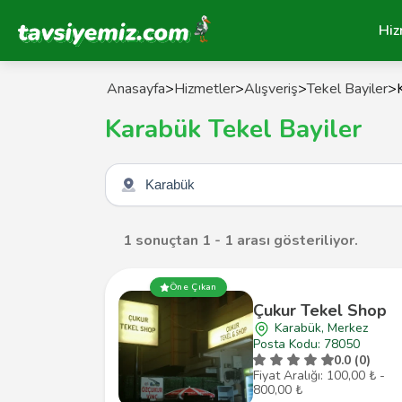
Tavsiyemiz Anasayfa
Hiz
Anasayfa
>
Hizmetler
>
Alışveriş
>
Tekel Bayiler
>
Karabük Tekel Bayiler
Şehir seçin
1 sonuçtan 1 - 1 arası gösteriliyor.
Öne Çıkan
Çukur Tekel Shop
Karabük, Merkez
Posta Kodu: 78050
0.0 (0)
Fiyat Aralığı: 100,00 ₺ -
800,00 ₺