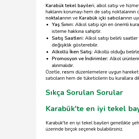
Karabük tekel bayileri
, alkol satışı ve hiz
haklarını korumayı hem de satış noktalarının 
noktaları
nın ve
Karabük içki satıcıları
nın uy
Yaş Sınırı:
Alkol satışı için en önemli kural
isteme hakkına sahiptir.
Satış Saatleri:
Alkol satışı belirli saatle
değişiklik gösterebilir.
Alkollü İken Satış:
Alkollü olduğu belirle
Promosyon ve İndirimler:
Alkol ürünleri
alınmalıdır.
Özetle,
res
mi düzenlemelere uygun hareke
satıcıların hem de tüketicilerin bu kurallara d
Sıkça Sorulan Sorular
Karabük'te en iyi tekel ba
Karabük'te en iyi tekel bayileri genellikle 
üzerinde birçok seçenek bulabilirsiniz.