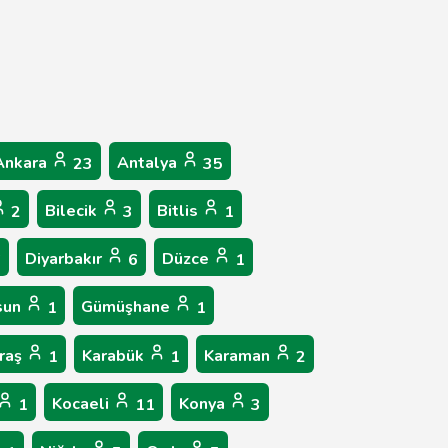
Ankara
Antalya
23
35
Bilecik
Bitlis
2
3
1
Diyarbakır
Düzce
6
6
1
sun
Gümüşhane
1
1
raş
Karabük
Karaman
1
1
2
Kocaeli
Konya
1
11
3