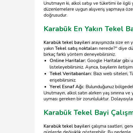
Unutmayın ki, alkol satışı ve tüketimi ile ilg
düzenlemelere uygun alışveriş yapmaya öze
doğrusudur.
Karabük En Yakın Tekel Ba
Karabük tekel bayileri
arayışınızda size en y
yakın
Tekel satış noktaları
nerede?" diye d
birkaç farklı yöntem deneyebilirsiniz.
Online Haritalar:
Google Haritalar gibi 
listeleyebilirsiniz. Ayrıca, bayilerin iletiş
Tekel Veritabanları:
Bazı web siteleri, T
erişebilirsiniz.
Yerel Esnaf Ağı:
Bulunduğunuz bölgedeki e
Unutmayın, alkol satın alırken yaş sınırına
uyması gereken bir zorunluluktur. Dolayısıyla,
Karabük Tekel Bayi Çalışm
Karabük tekel bayileri
çalışma saatleri, gen
günlerde değişiklik gösterebilir. Bu nedenle,