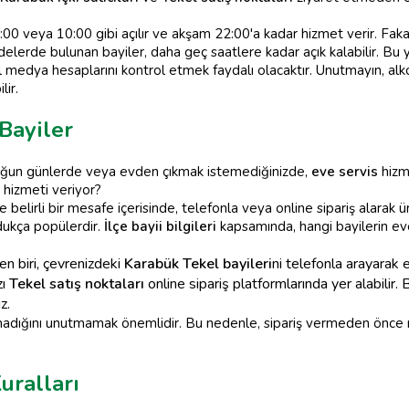
00 veya 10:00 gibi açılır ve akşam 22:00'a kadar hizmet verir. Fak
elerde bulunan bayiler, daha geç saatlere kadar açık kalabilir. Bu 
l medya hesaplarını kontrol etmek faydalı olacaktır. Unutmayın, alkol 
lir.
Bayiler
yoğun günlerde veya evden çıkmak istemediğinizde,
eve servis
hizme
u hizmeti veriyor?
le belirli bir mesafe içerisinde, telefonla veya online sipariş alarak ü
ldukça popülerdir.
İlçe bayii bilgileri
kapsamında, hangi bayilerin eve
n biri, çevrenizdeki
Karabük Tekel bayileri
ni telefonla arayarak 
zı
Tekel satış noktaları
online sipariş platformlarında yer alabilir.
z.
nmadığını unutmamak önemlidir. Bu nedenle, sipariş vermeden önce
uralları