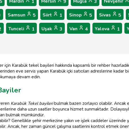
Mardin
Mersin
Muğla
Nevşehir
5
1
9
3
Samsun
Siirt
Sinop
Sivas
3
5
1
5
5
Tunceli
Uşak
Van
Yalova
2
1
3
4
1
r için Karabük tekel bayileri hakkında kapsamlı bir rehber hazırladı
erinden eve servis yapan Karabük içki satıcıları adreslerine kadar bir
in okumaya devam edin.
Bayiler
 veren
Karabük Tekel bayileri
bulmak bazen zorlayıcı olabilir. Ancak 
erilerine daha uzun saatler boyunca hizmet sunmaktadır. Dolayısıyla,
ları bulmak mümkündür.
ilir? Genellikle şehir merkezine yakın ve işlek caddeler üzerinde ye
ilir. Ancak, her zaman güncel çalışma saatlerini kontrol etmek önem