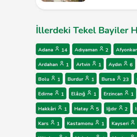
İllerdeki Tekel Bayiler 
Adana
Adıyaman
Afyonkar
14
2
Ardahan
Artvin
Aydın
1
1
6
Bolu
Burdur
Bursa
1
1
23
Edirne
Elâzığ
Erzincan
1
1
1
Hakkâri
Hatay
Iğdır
1
5
2
Kars
Kastamonu
Kayseri
1
1