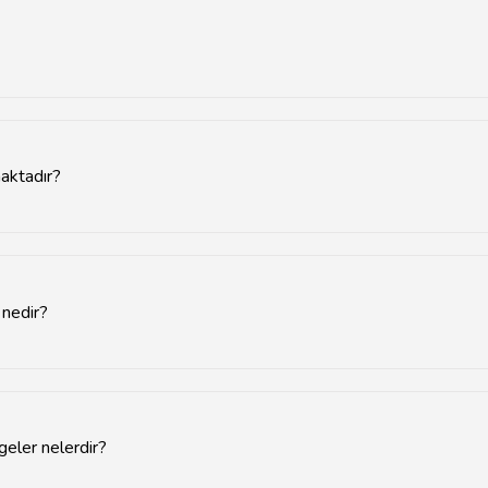
rkezinde ve ana caddelerde bulunmaktadır.
maktadır?
lıklar ve içecekler gibi çeşitli ürünler satılmaktadır.
 nedir?
:00'den akşam 22:00'ye kadar açıktır.
geler nelerdir?