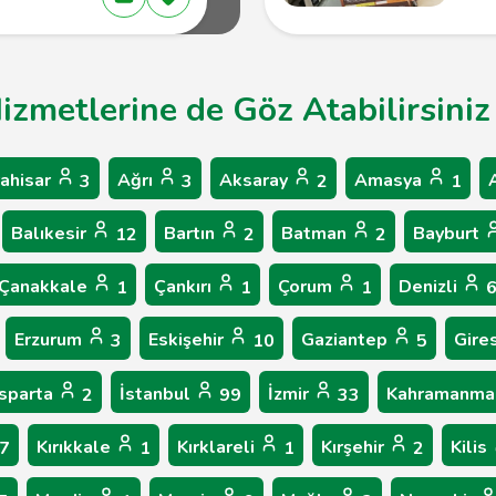
Hizmetlerine de Göz Atabilirsiniz
ahisar
Ağrı
Aksaray
Amasya
3
3
2
1
Balıkesir
Bartın
Batman
Bayburt
12
2
2
Çanakkale
Çankırı
Çorum
Denizli
1
1
1
Erzurum
Eskişehir
Gaziantep
Gire
3
10
5
Isparta
İstanbul
İzmir
Kahramanma
2
99
33
Kırıkkale
Kırklareli
Kırşehir
Kilis
7
1
1
2