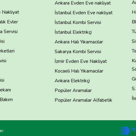
A
Ankara Evden Eve nakliyat
 Nakliyat
H
İstanbul Evden Eve nakliyat
lık Evler
B
İstanbul Kombi Servisi
 Servisi
T
İstanbul Elektrikçi
isi
Si
Ankara Halı Yıkamacılar
rketleri
Te
Sakarya Kombi Servisi
isi
Ku
İzmir Evden Eve Nakliyat
S
Kocaeli Halı Yıkamacılar
Gi
si
Ankara Elektrikçi
S
ekanı
Popüler Aramalar
İl
 Bakım
Popüler Aramalar Alfabetik
er