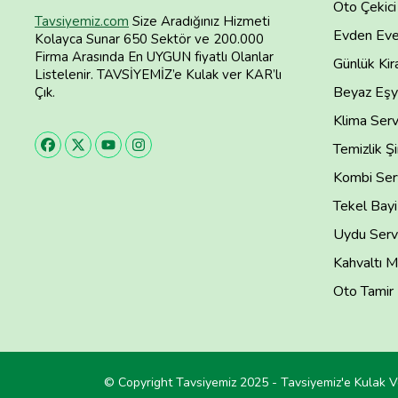
Oto Çekici
Tavsiyemiz.com
Size Aradığınız Hizmeti
Evden Eve
Kolayca Sunar 650 Sektör ve 200.000
Firma Arasında En UYGUN fiyatlı Olanlar
Günlük Kira
Listelenir. TAVSİYEMİZ’e Kulak ver KAR’lı
Beyaz Eşya
Çık.
Klima Serv
Temizlik Şi
Kombi Serv
Tekel Bayi
Uydu Servi
Kahvaltı M
Oto Tamir
© Copyright Tavsiyemiz 2025 - Tavsiyemiz'e Kulak V