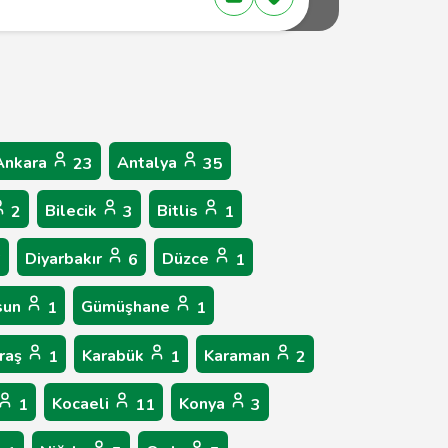
Ankara
Antalya
23
35
Bilecik
Bitlis
2
3
1
Diyarbakır
Düzce
6
6
1
sun
Gümüşhane
1
1
raş
Karabük
Karaman
1
1
2
Kocaeli
Konya
1
11
3