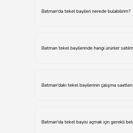
Batman'da tekel bayileri nerede bulabilirim?
Batman'da tekel bayileri genellikle şehir me
Batman tekel bayilerinde hangi ürünler satıl
Batman tekel bayilerinde alkol, sigara, atıştırma
Batman'daki tekel bayilerinin çalışma saatleri
Batman'daki tekel bayileri genellikle sabah 08
Batman'da tekel bayisi açmak için gerekli bel