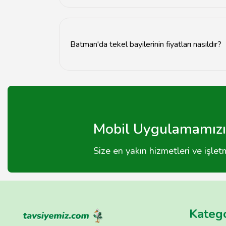
Batman'da tekel bayisi açmak için işyeri açma r
Batman'da tekel bayilerinin fiyatları nasıldır?
Batman'daki tekel bayilerinin fiyatları, ürün t
Mobil Uygulamamızı 
Size en yakın hizmetleri ve işle
Katego