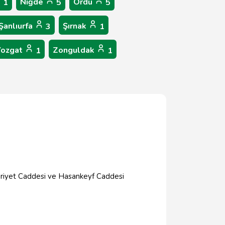
Niğde
Ordu
1
5
5
Şanlıurfa
Şırnak
3
1
Yozgat
Zonguldak
1
1
mhuriyet Caddesi ve Hasankeyf Caddesi