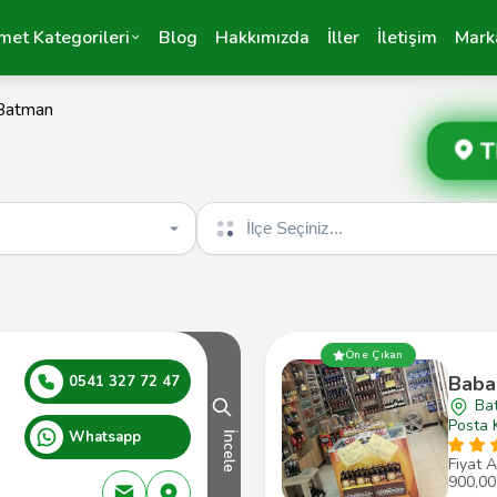
met Kategorileri
Blog
Hakkımızda
İller
İletişim
Mark
Batman
T
İlçe seçin
Öne Çıkan
Baba
0541 327 72 47
Ba
Posta 
Whatsapp
İncele
Fiyat A
900,00