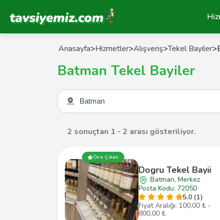
Tavsiyemiz Anasayfa
Hiz
Anasayfa
>
Hizmetler
>
Alışveriş
>
Tekel Bayiler
>
Batman Tekel Bayiler
Şehir seçin
2 sonuçtan 1 - 2 arası gösteriliyor.
Öne Çıkan
Dogru Tekel Bayii
Batman, Merkez
Posta Kodu: 72050
5.0 (1)
Fiyat Aralığı: 100,00 ₺ -
800,00 ₺