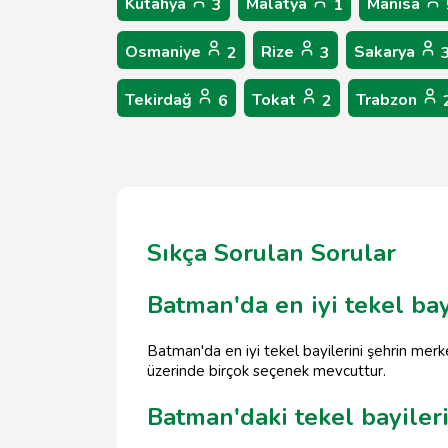
Kütahya
Malatya
Manisa
3
1
Osmaniye
Rize
Sakarya
2
3
Tekirdağ
Tokat
Trabzon
6
2
Sıkça Sorulan Sorular
Batman'da en iyi tekel bay
Batman'da en iyi tekel bayilerini şehrin mer
üzerinde birçok seçenek mevcuttur.
Batman'daki tekel bayiler