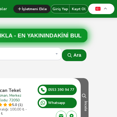
alar
İşletmeni Ekle
Giriş Yap
Kayıt Ol
IKLA -
EN YAKININDAKİNİ BUL
Ara
can Tekel
0553 390 94 77
tman, Merkez
Kodu: 72050
Whatsapp
İncele
5.0 (1)
ralığı: 100,00 ₺ -
 ₺