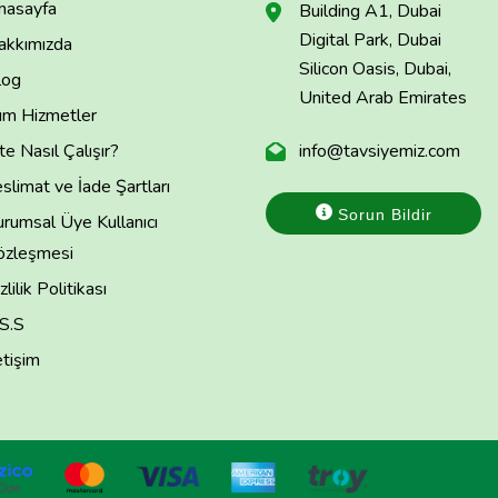
nasayfa
Building A1, Dubai
Digital Park, Dubai
akkımızda
Silicon Oasis, Dubai,
log
United Arab Emirates
üm Hizmetler
te Nasıl Çalışır?
info@tavsiyemiz.com
slimat ve İade Şartları
Sorun Bildir
rumsal Üye Kullanıcı
özleşmesi
zlilik Politikası
.S.S
etişim