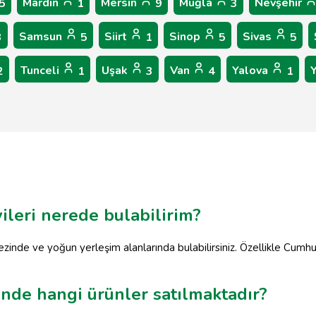
Mardin
Mersin
Muğla
Nevşehir
5
1
9
3
Samsun
Siirt
Sinop
Sivas
3
5
1
5
5
Tunceli
Uşak
Van
Yalova
2
1
3
4
1
ileri nerede bulabilirim?
kezinde ve yoğun yerleşim alanlarında bulabilirsiniz. Özellikle Cu
inde hangi ürünler satılmaktadır?