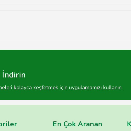
uhsatı, vergi levhası ve sağlık raporu gibi belgeler gereklidir.
ürüne ve markasına göre değişiklik göstermektedir.
İndirin
tmeleri kolayca keşfetmek için uygulamamızı kullanın.
riler
En Çok Aranan
K