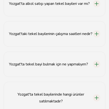
Yozgat'ta alkol satışı yapan tekel bayileri var mı?
Evet, Yozgat'ta alkol satışı yapan birçok tekel bayisi
bulunmaktadır.
Yozgat'taki tekel bayilerinin çalışma saatleri nedir?
Yozgat'taki tekel bayileri genellikle sabah 09:00'dan
akşam 22:00'ye kadar açıktır.
Yozgat'ta tekel bayi bulmak için ne yapmalıyım?
Yozgat'ta tekel bayi bulmak için yerel rehberlik
hizmetlerini veya harita uygulamalarını kullanabilirsiniz.
Yozgat'ta tekel bayilerinde hangi ürünler
satılmaktadır?