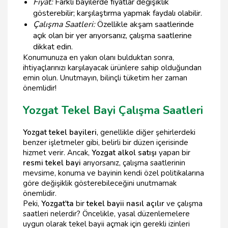
Fiyat:
Farklı bayilerde fiyatlar değişiklik
gösterebilir; karşılaştırma yapmak faydalı olabilir.
Çalışma Saatleri:
Özellikle akşam saatlerinde
açık olan bir yer arıyorsanız, çalışma saatlerine
dikkat edin.
Konumunuza en yakın olanı bulduktan sonra,
ihtiyaçlarınızı karşılayacak ürünlere sahip olduğundan
emin olun. Unutmayın, bilinçli tüketim her zaman
önemlidir!
Yozgat Tekel Bayi Çalışma Saatleri
Yozgat tekel bayileri
, genellikle diğer şehirlerdeki
benzer işletmeler gibi, belirli bir düzen içerisinde
hizmet verir. Ancak,
Yozgat alkol satışı
yapan bir
resmi tekel bayi
arıyorsanız, çalışma saatlerinin
mevsime, konuma ve bayinin kendi özel politikalarına
göre değişiklik gösterebileceğini unutmamak
önemlidir.
Peki,
Yozgat'ta
bir
tekel bayii nasıl açılır
ve çalışma
saatleri nelerdir? Öncelikle, yasal düzenlemelere
uygun olarak tekel bayii açmak için gerekli izinleri