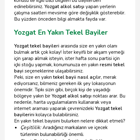
konusu ile ilgili bazı bilgileri bu bayilerden
edinebilirsiniz.
Yozgat alkol satışı
yapan yerlerin
çalışma saatleri mevsime göre değişiklik gösterebilir.
Bu yüzden önceden bilgi almakta fayda var.
Yozgat En Yakın Tekel Bayiler
Yozgat tekel bayileri
arasında size en yakın olanı
bulmak artık çok kolay! İster keyifli bir akşam yemeği
için şarap
al
mak isteyin, ister hafta sonu partisi için
içki stoğu yapmak, konumunuza en yakın
resmi tekel
bayi
seçeneklerine ulaşabilirsiniz.
Peki, size en yakın
tekel bayii nasıl açılır
, merak
ediyorsanız, bilmeniz gereken ilk şey lokasyonun
önemidir. Tıpkı sizin gibi, birçok kişi de yaşadığı
bölgeye yakın bir
Yozgat alkol satışı
noktası arar. Bu
nedenle, harita uygulamalarını kullanarak veya
internet araması yaparak çevrenizdeki
Yozgat tekel
bayileri
ni kolayca bulabilirsiniz.
En yakın tekel bayisini bulurken nelere dikkat etmeli?
Çeşitlilik:
Aradığınız markaların ve içecek
türlerinin bulunabilirliği önemli.