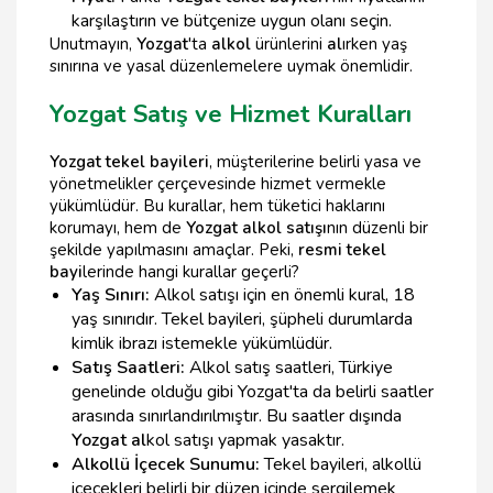
karşılaştırın ve bütçenize uygun olanı seçin.
Unutmayın,
Yozgat
'ta
alkol
ürünlerini
al
ırken yaş
sınırına ve yasal düzenlemelere uymak önemlidir.
Yozgat Satış ve Hizmet Kuralları
Yozgat tekel bayileri
, müşterilerine belirli yasa ve
yönetmelikler çerçevesinde hizmet vermekle
yükümlüdür. Bu kurallar, hem tüketici haklarını
korumayı, hem de
Yozgat alkol satışı
nın düzenli bir
şekilde yapılmasını amaçlar. Peki,
resmi tekel
bayi
lerinde hangi kurallar geçerli?
Yaş Sınırı:
Alkol satışı için en önemli kural, 18
yaş sınırıdır. Tekel bayileri, şüpheli durumlarda
kimlik ibrazı istemekle yükümlüdür.
Satış Saatleri:
Alkol satış saatleri, Türkiye
genelinde olduğu gibi Yozgat'ta da belirli saatler
arasında sınırlandırılmıştır. Bu saatler dışında
Yozgat al
kol satışı yapmak yasaktır.
Alkollü İçecek Sunumu:
Tekel bayileri, alkollü
içecekleri belirli bir düzen içinde sergilemek