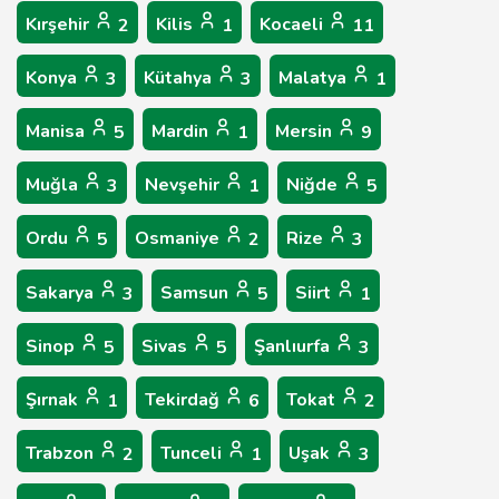
Kırşehir
Kilis
Kocaeli
2
1
11
Konya
Kütahya
Malatya
3
3
1
Manisa
Mardin
Mersin
5
1
9
Muğla
Nevşehir
Niğde
3
1
5
Ordu
Osmaniye
Rize
5
2
3
Sakarya
Samsun
Siirt
3
5
1
Sinop
Sivas
Şanlıurfa
5
5
3
Şırnak
Tekirdağ
Tokat
1
6
2
Trabzon
Tunceli
Uşak
2
1
3