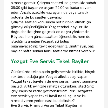
almanız gerekir. Çalışma saatleri ise genellikle sabah
09:00 gibi başlar ve akşam 22:00'ye kadar devam
eder. Ancak, özellikle yaz aylarında veya turistik
bölgelerde bu saatler uzayabilir.
Çalışma saatleri konusunda net bir bilgi almak için,
gitmeyi düşündüğünüz
Yozgat tekel bayileri
ile
doğrudan iletişime geçmek en doğru yöntemdir.
Böylece hem güncel saatleri öğrenebilir, hem de
istediğiniz ürünleri (
Yozgat al
) bulup
bulamayacağınızı teyit edebilirsiniz. Unutmayın, bazı
bayiler hafta sonları farklı saatlerde hizmet verebilir.
Yozgat Eve Servis Tekel Bayiler
Günümüzde teknolojinin gelişmesiyle birlikte, birçok
sektörde olduğu gibi
Yozgat alkol satışı
yapan
Yozgat tekel bayileri
de eve servis hizmeti sunmaya
başladı. Artık evinizde rahatça otururken, istediğiniz
içkiyi kapınıza kadar getirtebilirsiniz. Peki,
Yozgat
'ta
eve servis yapan
tekel bayii nasıl açılır
ve bu
hizmeti veren yerleri nasıl bulabilirsiniz?
Eve Servis Hizmeti Veren Tekel Bayilerini