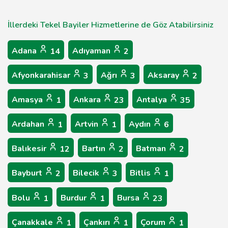
İllerdeki Tekel Bayiler Hizmetlerine de Göz Atabilirsiniz
Adana
Adıyaman
14
2
Afyonkarahisar
Ağrı
Aksaray
3
3
2
Amasya
Ankara
Antalya
1
23
35
Ardahan
Artvin
Aydın
1
1
6
Balıkesir
Bartın
Batman
12
2
2
Bayburt
Bilecik
Bitlis
2
3
1
Bolu
Burdur
Bursa
1
1
23
Çanakkale
Çankırı
Çorum
1
1
1