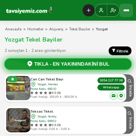
Tavsiyemiz Anasayfa
Anasayfa
>
Hizmetler
>
Alışveriş
>
Tekel Bayiler
>
Yozgat
Yozgat Tekel Bayiler
2 sonuçtan 1 - 2 arası gösteriliyor.
Filtrele
TIKLA -
EN YAKININDAKİNİ BUL
Can Can Tekel Bayi
0354 217 77 38
Yozgat, Merkez
İncele
Whatsapp
Posta Kodu: 66010
0.0 (0)
Fiyat Aralığı: 100,00 ₺ - 800,00 ₺
Teksas Tekel
Yozgat, Yerköy
İncele
Posta Kodu: 66902
0.0 (0)
Fiyat Aralığı: 0,00 ₺ - 0,00 ₺