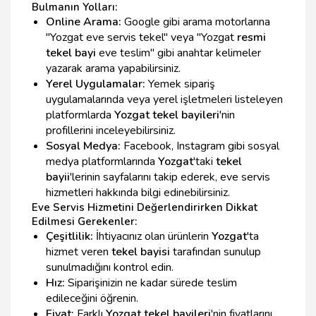
Bulmanın Yolları:
Online Arama:
Google gibi arama motorlarına
"Yozgat eve servis tekel" veya "Yozgat
resmi
tekel bayi
eve teslim" gibi anahtar kelimeler
yazarak arama yapabilirsiniz.
Yerel Uygulamalar:
Yemek sipariş
uygulamalarında veya yerel işletmeleri listeleyen
platformlarda
Yozgat tekel bayileri
'nin
profillerini inceleyebilirsiniz.
Sosyal Medya:
Facebook, Instagram gibi sosyal
medya platformlarında
Yozgat
'taki
tekel
bayii
'lerinin sayfalarını takip ederek, eve servis
hizmetleri hakkında bilgi edinebilirsiniz.
Eve Servis Hizmetini Değerlendirirken Dikkat
Edilmesi Gerekenler:
Çeşitlilik:
İhtiyacınız olan ürünlerin
Yozgat
'ta
hizmet veren
tekel bayisi
tarafından sunulup
sunulmadığını kontrol edin.
Hız:
Siparişinizin ne kadar sürede teslim
edileceğini öğrenin.
Fiyat:
Farklı
Yozgat tekel bayileri
'nin fiyatlarını