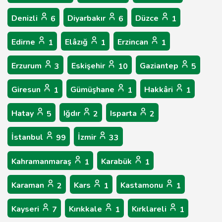
Denizli
Diyarbakır
Düzce
6
6
1
Edirne
Elâzığ
Erzincan
1
1
1
Erzurum
Eskişehir
Gaziantep
3
10
5
Giresun
Gümüşhane
Hakkâri
1
1
1
Hatay
Iğdır
Isparta
5
2
2
İstanbul
İzmir
99
33
Kahramanmaraş
Karabük
1
1
Karaman
Kars
Kastamonu
2
1
1
Kayseri
Kırıkkale
Kırklareli
7
1
1