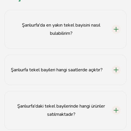
Şanlıurfa'da en yakın tekel bayisini nasıl
bulabilirim?
En yakın tekel bayisini bulmak için harita uygulamalarını
veya yerel rehberleri kullanabilirsiniz.
Şanlıurfa tekel bayileri hangi saatlerde açıktır?
Çoğu tekel bayisi sabah 8:00'den gece 12:00'ye kadar
açıktır, ancak bazıları 24 saat hizmet vermektedir.
Şanlıurfa'daki tekel bayilerinde hangi ürünler
satılmaktadır?