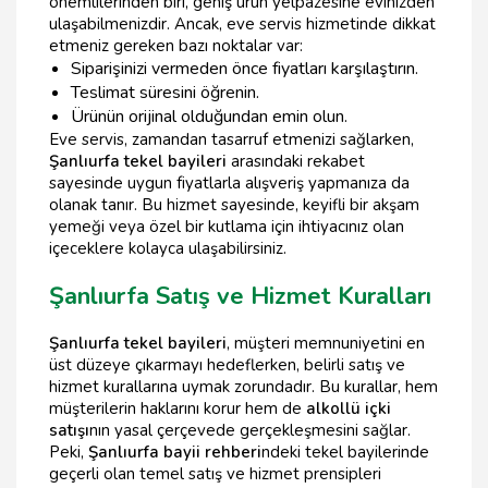
önemlilerinden biri, geniş ürün yelpazesine evinizden
ulaşabilmenizdir. Ancak, eve servis hizmetinde dikkat
etmeniz gereken bazı noktalar var:
Siparişinizi vermeden önce fiyatları karşılaştırın.
Teslimat süresini öğrenin.
Ürünün orijinal olduğundan emin olun.
Eve servis, zamandan tasarruf etmenizi sağlarken,
Şanlıurfa tekel bayileri
arasındaki rekabet
sayesinde uygun fiyatlarla alışveriş yapmanıza da
olanak tanır. Bu hizmet sayesinde, keyifli bir akşam
yemeği veya özel bir kutlama için ihtiyacınız olan
içeceklere kolayca ulaşabilirsiniz.
Şanlıurfa Satış ve Hizmet Kuralları
Şanlıurfa tekel bayileri
, müşteri memnuniyetini en
üst düzeye çıkarmayı hedeflerken, belirli satış ve
hizmet kurallarına uymak zorundadır. Bu kurallar, hem
müşterilerin haklarını korur hem de
alkollü içki
satışı
nın yasal çerçevede gerçekleşmesini sağlar.
Peki,
Şanlıurfa bayii rehberi
ndeki tekel bayilerinde
geçerli olan temel satış ve hizmet prensipleri