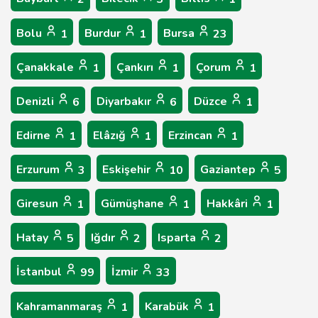
Bolu
Burdur
Bursa
1
1
23
Çanakkale
Çankırı
Çorum
1
1
1
Denizli
Diyarbakır
Düzce
6
6
1
Edirne
Elâzığ
Erzincan
1
1
1
Erzurum
Eskişehir
Gaziantep
3
10
5
Giresun
Gümüşhane
Hakkâri
1
1
1
Hatay
Iğdır
Isparta
5
2
2
İstanbul
İzmir
99
33
Kahramanmaraş
Karabük
1
1