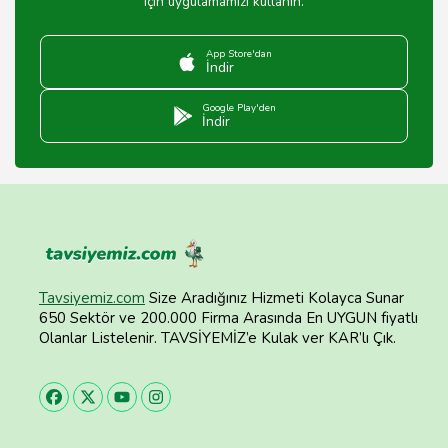
için uygulamamızı kullanın.
App Store'dan
İndir
Google Play'den
İndir
Tavsiyemiz.com
Size Aradığınız Hizmeti Kolayca Sunar
650 Sektör ve 200.000 Firma Arasında En UYGUN fiyatlı
Olanlar Listelenir. TAVSİYEMİZ’e Kulak ver KAR’lı Çık.