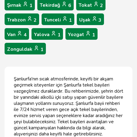
Şırnak
Tekirdağ
Tokat
1
6
2
Trabzon
Tunceli
Uşak
2
1
3
Van
Yalova
Yozgat
4
1
1
Zonguldak
1
Şanlıurfa'nın sıcak atmosferinde, keyifli bir akşam
geçirmek isteyenler için Şanlıurfa tekel bayileri
vazgeçilmez duraklardır. Bu rehberimizde, şehrin dört
bir yanındaki alkollü içki satışı yapan güvenilir bayilere
ulaşmanın yollarını sunuyoruz. Şanlıurfa bayii rehberi
ile 7/24 hizmet veren gece açık tekel bayilerinden,
evinize servis yapan seçeneklere kadar aradığınız her
şeyi bulabileceksiniz. Tekel bayileri avantajları ve
güncel kampanyaları hakkında da bilgi alarak,
alışverişinizi daha keyifli hale getirebilirsiniz.