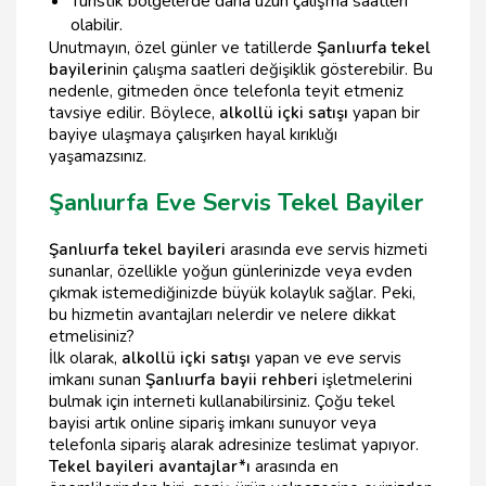
Turistik bölgelerde daha uzun çalışma saatleri
olabilir.
Unutmayın, özel günler ve tatillerde
Şanlıurfa tekel
bayileri
nin çalışma saatleri değişiklik gösterebilir. Bu
nedenle, gitmeden önce telefonla teyit etmeniz
tavsiye edilir. Böylece,
alkollü içki satışı
yapan bir
bayiye ulaşmaya çalışırken hayal kırıklığı
yaşamazsınız.
Şanlıurfa Eve Servis Tekel Bayiler
Şanlıurfa tekel bayileri
arasında eve servis hizmeti
sunanlar, özellikle yoğun günlerinizde veya evden
çıkmak istemediğinizde büyük kolaylık sağlar. Peki,
bu hizmetin avantajları nelerdir ve nelere dikkat
etmelisiniz?
İlk olarak,
alkollü içki satışı
yapan ve eve servis
imkanı sunan
Şanlıurfa bayii rehberi
işletmelerini
bulmak için interneti kullanabilirsiniz. Çoğu tekel
bayisi artık online sipariş imkanı sunuyor veya
telefonla sipariş alarak adresinize teslimat yapıyor.
Tekel bayileri avantajlar*ı
arasında en