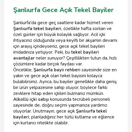
Şanlıurfa Gece Açık Tekel Bayiler
Şanlıurfa'da gece geç saatlere kadar hizmet veren
Şanlıurfa tekel bayileri
, özellikle hafta sonları ve
özel günler için büyük kolaylık sağlıyor. Acil içki
ihtiyacınız olduğunda veya keyifli bir akşamın devamı
için arayış içindeyseniz, gece açık tekel bayileri
imdadınıza yetişiyor. Peki, bu
tekel bayileri
avantajlar
neler sunuyor? Çeşitlilikten tutun da, hızlı
çözümlere kadar birçok faydası var.
Öncelikle,
Şanlıurfa bayii rehberi
sayesinde size en
yakın ve gece açık olan tekel bayisini kolayca
bulabilirsiniz. Ayrıca, bu bayiler genellikle daha geniş
bir ürün yelpazesine sahip oluyor; böylece farklı
zevklere hitap eden içkileri bulmanız mümkün.
Alkollü içki satışı
konusunda tecrübeli personeli
sayesinde de, doğru seçimi yapmanıza yardımcı
oluyorlar. Unutmayın, gece açık
Şanlıurfa tekel
bayileri
, planladığınız her türlü kutlama ve eğlence
için kurtarıcı nitelikte olabilir.