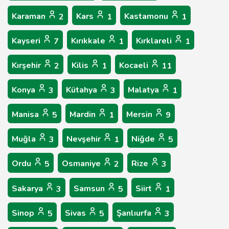
Karaman
Kars
Kastamonu
2
1
1
Kayseri
Kırıkkale
Kırklareli
7
1
1
Kırşehir
Kilis
Kocaeli
2
1
11
Konya
Kütahya
Malatya
3
3
1
Manisa
Mardin
Mersin
5
1
9
Muğla
Nevşehir
Niğde
3
1
5
Ordu
Osmaniye
Rize
5
2
3
Sakarya
Samsun
Siirt
3
5
1
Sinop
Sivas
Şanlıurfa
5
5
3