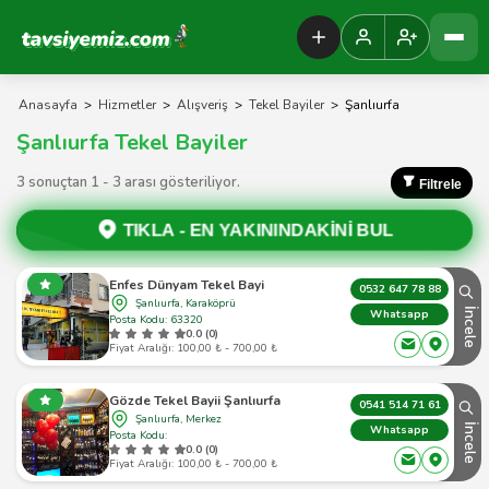
Tavsiyemiz Anasayfa
Anasayfa
>
Hizmetler
>
Alışveriş
>
Tekel Bayiler
>
Şanlıurfa
Şanlıurfa Tekel Bayiler
3 sonuçtan 1 - 3 arası gösteriliyor.
Filtrele
TIKLA -
EN YAKININDAKİNİ BUL
Enfes Dünyam Tekel Bayi
0532 647 78 88
Şanlıurfa, Karaköprü
İncele
Whatsapp
Posta Kodu: 63320
0.0 (0)
Fiyat Aralığı: 100,00 ₺ - 700,00 ₺
Gözde Tekel Bayii Şanlıurfa
0541 514 71 61
Şanlıurfa, Merkez
İncele
Whatsapp
Posta Kodu:
0.0 (0)
Fiyat Aralığı: 100,00 ₺ - 700,00 ₺