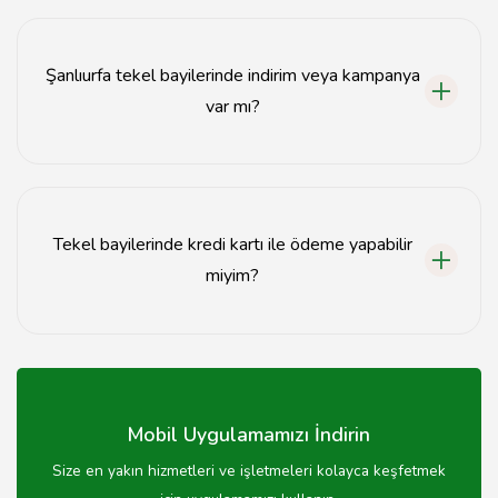
Şanlıurfa tekel bayilerinde alkollü içecekler, sigara,
atıştırmalıklar ve çeşitli içecekler satılmaktadır.
Şanlıurfa tekel bayilerinde indirim veya kampanya
var mı?
Bazı tekel bayileri dönemsel kampanyalar
düzenlemektedir, bu nedenle güncel fırsatları takip
etmekte fayda var.
Tekel bayilerinde kredi kartı ile ödeme yapabilir
miyim?
Evet, çoğu tekel bayisi kredi kartı ile ödeme kabul
etmektedir.
Mobil Uygulamamızı İndirin
Size en yakın hizmetleri ve işletmeleri kolayca keşfetmek