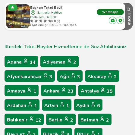
Başkan Tekel Bayii
Whatsapp
Şanlıurfa, Haliliye
İncele
Posta Kodu: 63050
0.0 (0)
Fiyat Aralığı: 100,00 ₺ - 800,00 ₺
İllerdeki Tekel Bayiler Hizmetlerine de Göz Atabilirsiniz
Adana
Adıyaman
14
2
Afyonkarahisar
Ağrı
Aksaray
3
3
2
Amasya
Ankara
Antalya
1
23
35
Ardahan
Artvin
Aydın
1
1
6
Balıkesir
Bartın
Batman
12
2
2
Bayburt
Bilecik
Bitlis
2
3
1