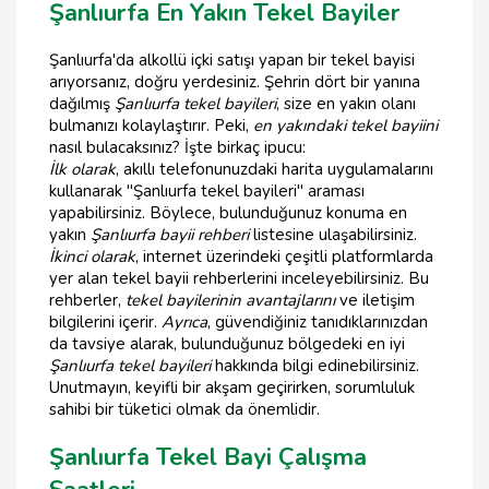
Şanlıurfa En Yakın Tekel Bayiler
Şanlıurfa'da alkollü içki satışı yapan bir tekel bayisi
arıyorsanız, doğru yerdesiniz. Şehrin dört bir yanına
dağılmış
Şanlıurfa tekel bayileri
, size en yakın olanı
bulmanızı kolaylaştırır. Peki,
en yakındaki tekel bayiini
nasıl bulacaksınız? İşte birkaç ipucu:
İlk olarak
, akıllı telefonunuzdaki harita uygulamalarını
kullanarak "Şanlıurfa tekel bayileri" araması
yapabilirsiniz. Böylece, bulunduğunuz konuma en
yakın
Şanlıurfa bayii rehberi
listesine ulaşabilirsiniz.
İkinci olarak
, internet üzerindeki çeşitli platformlarda
yer alan tekel bayii rehberlerini inceleyebilirsiniz. Bu
rehberler,
tekel bayilerinin avantajlarını
ve iletişim
bilgilerini içerir.
Ayrıca
, güvendiğiniz tanıdıklarınızdan
da tavsiye alarak, bulunduğunuz bölgedeki en iyi
Şanlıurfa tekel bayileri
hakkında bilgi edinebilirsiniz.
Unutmayın, keyifli bir akşam geçirirken, sorumluluk
sahibi bir tüketici olmak da önemlidir.
Şanlıurfa Tekel Bayi Çalışma