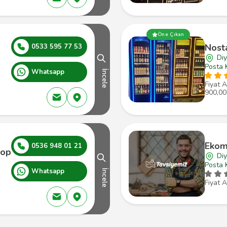
Öne Çıkan
Nosta
0533 595 77 53
Diy
Posta 
Whatsapp
İncele
Fiyat A
900,00
Ekom
0536 948 01 21
hop
Diy
Posta 
Whatsapp
İncele
Fiyat A