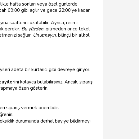
llikle hafta sonları veya özel günlerde
bah 09:00 gibi açılır ve gece 22:00'ye kadar
a saatlerini uzatabilir. Ayrıca, resmi
ak gerekir.
Bu yüzden
, gitmeden önce tekel
etmenizi sağlar.
Unutmayın
, bilinçli bir
alkol
ileri adeta bir kurtarıcı gibi devreye giriyor.
bayileri
ni kolayca bulabilirsiniz. Ancak, sipariş
yapmaya özen gösterin.
en sipariş vermek önemlidir.
ğrenin.
 eksiklik durumunda derhal bayiye bildirmeyi