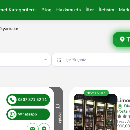
met Kategorileri
Blog
Hakkımızda
İller
İletişim
Mark
Diyarbakır
T
İlçe seçin
Öne Çıkan
Limo
0507 371 52 21
Diy
Posta 
Whatsapp
İncele
Fiyat A
900,00