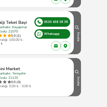
lji Tekel Bayi
0530 458 38 38
arbakır, Kayapınar
Kodu: 21070
Whatsapp
İncele
5.0 (1)
ralığı: 100,00 ₺ -
 ₺
ini Market
arbakır, Yenişehir
Kodu: 21120
İncele
0.0 (0)
ralığı: 0,00 ₺ - 0,00 ₺