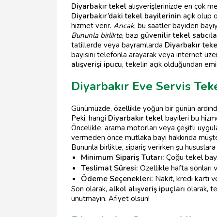
Diyarbakır tekel
alışverişlerinizde en çok me
Diyarbakır’daki tekel bayilerinin
açık olup o
hizmet verir.
Ancak
, bu saatler bayiden bayiy
Bununla birlikte
, bazı
güvenilir tekel satıcıla
tatillerde veya bayramlarda
Diyarbakır teke
bayisini telefonla arayarak veya internet üz
alışverişi ipucu
, tekelin açık olduğundan emi
Diyarbakır Eve Servis Tek
Günümüzde, özellikle yoğun bir günün ardın
Peki, hangi
Diyarbakır tekel
bayileri bu hizm
Öncelikle, arama motorları veya çeşitli uygu
vermeden önce mutlaka bayi hakkında müşte
Bununla birlikte, sipariş verirken şu hususlar
Minimum Sipariş Tutarı:
Çoğu tekel bayisi
Teslimat Süresi:
Özellikle hafta sonları
Ödeme Seçenekleri:
Nakit, kredi kartı 
Son olarak,
alkol alışveriş ipuçları
olarak, t
unutmayın. Afiyet olsun!