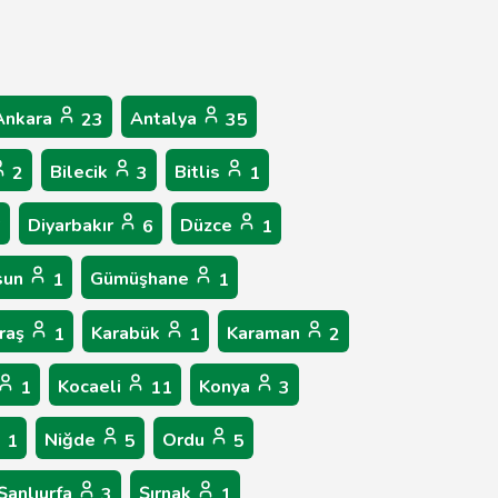
Ankara
Antalya
23
35
Bilecik
Bitlis
2
3
1
Diyarbakır
Düzce
6
6
1
sun
Gümüşhane
1
1
raş
Karabük
Karaman
1
1
2
Kocaeli
Konya
1
11
3
Niğde
Ordu
1
5
5
Şanlıurfa
Şırnak
3
1