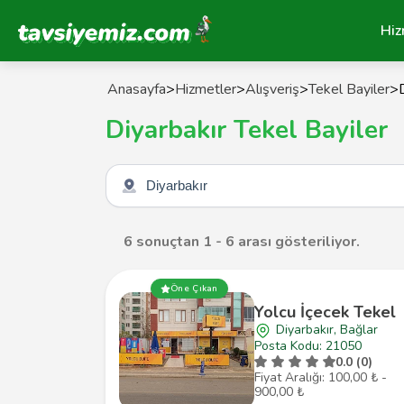
Tavsiyemiz Anasayfa
Hiz
Anasayfa
>
Hizmetler
>
Alışveriş
>
Tekel Bayiler
>
Diyarbakır Tekel Bayiler
Şehir seçin
6 sonuçtan 1 - 6 arası gösteriliyor.
Öne Çıkan
Yolcu İçecek Tekel
Diyarbakır, Bağlar
Posta Kodu: 21050
0.0 (0)
Fiyat Aralığı: 100,00 ₺ -
900,00 ₺