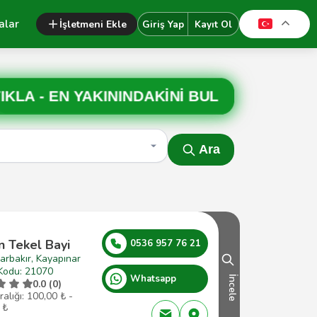
alar
İşletmeni Ekle
Giriş Yap
Kayıt Ol
IKLA -
EN YAKININDAKİNİ BUL
Ara
n Tekel Bayi
0536 957 76 21
arbakır, Kayapınar
Kodu: 21070
Whatsapp
İncele
0.0 (0)
ralığı: 100,00 ₺ -
 ₺