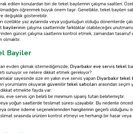
rak edilen konulardan biri de tekel bayilerinin çalışma saatleri. Öze
lmadığını öğrenmek büyük önem taşır. Genellikle, tekel bayileri sa
e değişiklik gösterebilir.
rı
özellikle yaz aylarında veya yoğunluğun olduğu dönemlerde çalışm
l bayilerinin
çalışma saatlerinde farklılıklar olabileceğini unutmam
erinden güncel çalışma saatlerini kontrol etmek, zamandan tasarruf 
n olmaktır.
el Bayiler
dan evden çıkmak istemediğimizde,
Diyarbakır eve servis tekel
bay
eti sunuyor ve nelere dikkat etmek gerekiyor?
lamalar sayesinde size en yakın eve servis yapan
Diyarbakır tekel 
ri yorumlarını okuyarak
güvenilir tekel satıcıları
arasından seçim 
a dikkat etmekte fayda var:
, eve servis için belirli bir minimum sipariş tutarı belirlemiştir.
 veya yoğun saatlerde teslimat süresi uzayabilir. Bu nedenle önced
veya online ödeme seçeneklerinden hangilerinin geçerli olduğunu ö
eslimat sırasında ürünleri kontrol etmeyi ve herhangi bir hasar veya