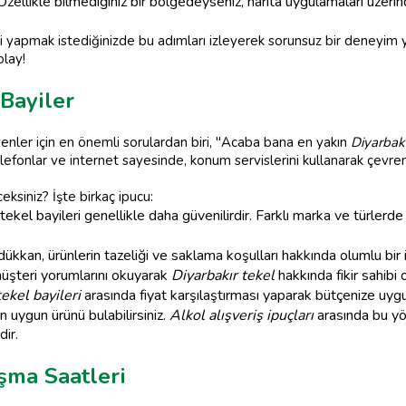
zellikle bilmediğiniz bir bölgedeyseniz, harita uygulamaları üzeri
şi yapmak istediğinizde bu adımları izleyerek sorunsuz bir deneyim yaş
olay!
 Bayiler
yenler için en önemli sorulardan biri, "Acaba bana en yakın
Diyarbakı
lefonlar ve internet sayesinde, konum servislerini kullanarak çevre
ceksiniz? İşte birkaç ipucu:
ekel bayileri genellikle daha güvenilirdir. Farklı marka ve türlerde
ükkan, ürünlerin tazeliği ve saklama koşulları hakkında olumlu bir i
üşteri yorumlarını okuyarak
Diyarbakır tekel
hakkında fikir sahibi ol
tekel bayileri
arasında fiyat karşılaştırması yaparak bütçenize uygu
 uygun ürünü bulabilirsiniz.
Alkol alışveriş ipuçları
arasında bu yö
dir.
ışma Saatleri