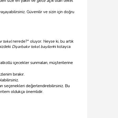
nden size en yakın ve
gece açık
olan tekel
ayabilirsiniz. Güvenilir ve sizin için doğru
r tekel
nerede?" oluyor. Neyse ki, bu artık
nizdeki
Diyarbakır tekel bayileri
ni kolayca
 alkollü içecekler sunmaları, müşterilerine
zlenim bırakır.
abilirsiniz.
n seçenekleri değerlendirebilirsiniz. Bu
ntem oldukça önemlidir.