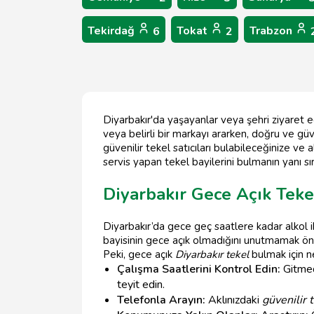
Tekirdağ
Tokat
Trabzon
6
2
Diyarbakır'da yaşayanlar veya şehri ziyaret ed
veya belirli bir markayı ararken, doğru ve güv
güvenilir tekel satıcıları bulabileceğinize ve 
servis yapan tekel bayilerini bulmanın yanı sır
Diyarbakır Gece Açık Teke
Diyarbakır’da gece geç saatlere kadar alkol i
bayisinin gece açık olmadığını unutmamak ön
Peki, gece açık
Diyarbakır tekel
bulmak için n
Çalışma Saatlerini Kontrol Edin:
Gitmed
teyit edin.
Telefonla Arayın:
Aklınızdaki
güvenilir t