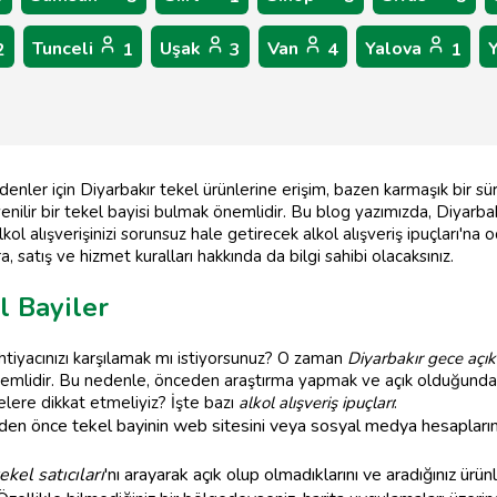
Tunceli
Uşak
Van
Yalova
2
1
3
4
1
enler için Diyarbakır tekel ürünlerine erişim, bazen karmaşık bir sür
enilir bir tekel bayisi bulmak önemlidir. Bu blog yazımızda, Diyarbakı
alkol alışverişinizi sorunsuz hale getirecek alkol alışveriş ipuçları'n
a, satış ve hizmet kuralları hakkında da bilgi sahibi olacaksınız.
l Bayiler
htiyacınızı karşılamak mı istiyorsunuz? O zaman
Diyarbakır gece açık 
emlidir. Bu nedenle, önceden araştırma yapmak ve açık olduğundan 
elere dikkat etmeliyiz? İşte bazı
alkol alışveriş ipuçları
:
en önce tekel bayinin web sitesini veya sosyal medya hesaplarını
ekel satıcıları
'nı arayarak açık olup olmadıklarını ve aradığınız ürü