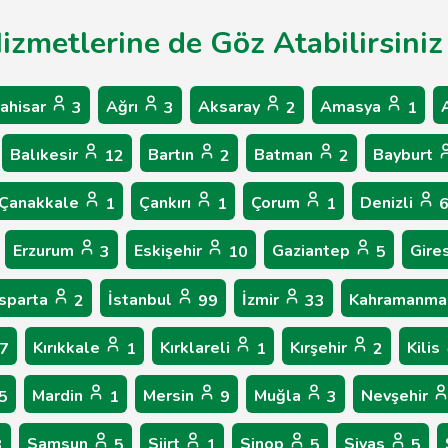
Hizmetlerine de Göz Atabilirsiniz
ahisar
Ağrı
Aksaray
Amasya
3
3
2
1
Balıkesir
Bartın
Batman
Bayburt
12
2
2
Çanakkale
Çankırı
Çorum
Denizli
1
1
1
Erzurum
Eskişehir
Gaziantep
Gire
3
10
5
Isparta
İstanbul
İzmir
Kahramanma
2
99
33
Kırıkkale
Kırklareli
Kırşehir
Kilis
7
1
1
2
Mardin
Mersin
Muğla
Nevşehir
5
1
9
3
Samsun
Siirt
Sinop
Sivas
3
5
1
5
5