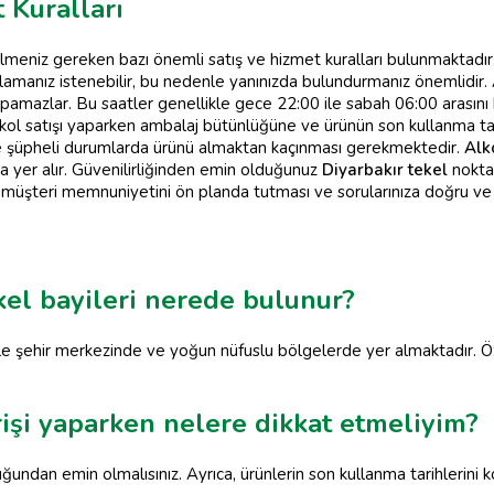
 Kuralları
ilmeniz gereken bazı önemli satış ve hizmet kuralları bulunmaktadır.
tlamanız istenebilir, bu nedenle yanınızda bulundurmanız önemlidir.
ı yapamazlar. Bu saatler genellikle gece 22:00 ile sabah 06:00 arasını
kol satışı yaparken ambalaj bütünlüğüne ve ürünün son kullanma tar
 ve şüpheli durumlarda ürünü almaktan kaçınması gerekmektedir.
Alko
 yer alır. Güvenilirliğinden emin olduğunuz
Diyarbakır tekel
nokta
inin müşteri memnuniyetini ön planda tutması ve sorularınıza doğru ve
kel bayileri nerede bulunur?
ikle şehir merkezinde ve yoğun nüfuslu bölgelerde yer almaktadır. Öz
rişi yaparken nelere dikkat etmeliyim?
duğundan emin olmalısınız. Ayrıca, ürünlerin son kullanma tarihlerini 