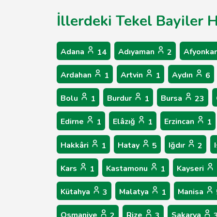
İllerdeki Tekel Bayiler 
Adana
Adıyaman
Afyonkar
14
2
Ardahan
Artvin
Aydın
1
1
6
Bolu
Burdur
Bursa
1
1
23
Edirne
Elâzığ
Erzincan
1
1
1
Hakkâri
Hatay
Iğdır
1
5
2
Kars
Kastamonu
Kayseri
1
1
Kütahya
Malatya
Manisa
3
1
Osmaniye
Rize
Sakarya
2
3