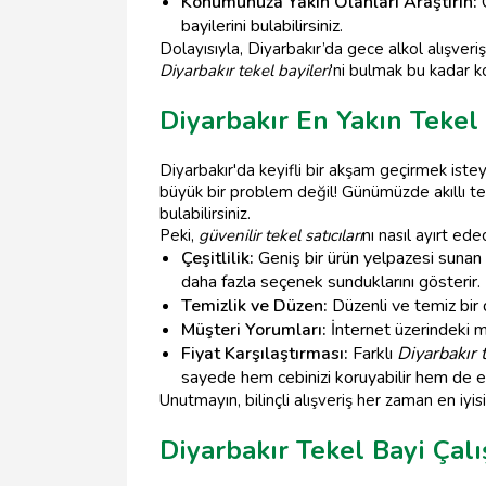
Konumunuza Yakın Olanları Araştırın:
Ö
bayilerini bulabilirsiniz.
Dolayısıyla, Diyarbakır’da gece alkol alışveri
Diyarbakır tekel bayileri
'ni bulmak bu kadar k
Diyarbakır En Yakın Tekel
Diyarbakır'da keyifli bir akşam geçirmek iste
büyük bir problem değil! Günümüzde akıllı te
bulabilirsiniz.
Peki,
güvenilir tekel satıcıları
nı nasıl ayırt ede
Çeşitlilik:
Geniş bir ürün yelpazesi sunan t
daha fazla seçenek sunduklarını gösterir.
Temizlik ve Düzen:
Düzenli ve temiz bir d
Müşteri Yorumları:
İnternet üzerindeki m
Fiyat Karşılaştırması:
Farklı
Diyarbakır 
sayede hem cebinizi koruyabilir hem de en
Unutmayın, bilinçli alışveriş her zaman en iyisi
Diyarbakır Tekel Bayi Çal