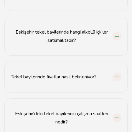
Eskişehir'deki tekel bayileri genellikle merkezi
bölgelerde ve yoğun yerleşim alanlarında
bulunmaktadır.
Eskişehir tekel bayilerinde hangi alkollü içkiler
satılmaktadır?
Eskişehir tekel bayilerinde bira, şarap, rakı, viski ve
çeşitli alkollü içkiler satılmaktadır.
Tekel bayilerinde fiyatlar nasıl belirleniyor?
Tekel bayilerindeki fiyatlar, ürün türüne, markasına ve
piyasa koşullarına göre değişiklik göstermektedir.
Eskişehir'deki tekel bayilerinin çalışma saatleri
nedir?