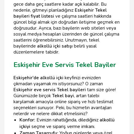
gece daha geç saatlere kadar açık kalabilir. Bu
nedenle, gitmeyi planladığınız
Eskişehir Tekel
bayileri fiyat listesi
ve çalışma saatleri hakkında
güncel bilgi almak için doğrudan iletişime geçmek en
doğrusudur. Ayrıca, bazı bayilerin web siteleri veya
sosyal medya hesapları üzerinden de güncel çalışma
saatlerini öğrenebilirsiniz. Unutmayın, tekel
bayilerinde
alkollü içki satışı
belirli yasal
düzenlemelere tabidir.
Eskişehir Eve Servis Tekel Bayiler
Eskişehir'de alkollü içki
keyfinizi evinizden
çıkmadan yaşamak mı istiyorsunuz? O zaman
Eskişehir eve servis Tekel bayileri
tam size göre!
Günümüzde birçok
Tekel bayi
, artan talebi
karşılamak amacıyla online sipariş ve hızlı teslimat
seçenekleri sunuyor. Peki, bu hizmetin avantajları
nelerdir ve nelere dikkat etmelisiniz?
Konfor:
Evinizin rahatlığında, dilediğiniz
alkollü
içkiyi
seçme ve sipariş verme imkanı.
Zaman Tasarrufu:
Yoğun günlerde veya özel