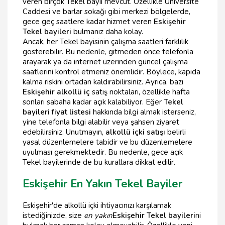
veren birçok Tekel bayii mevcut. Özellikle Üniversite
Caddesi ve barlar sokağı gibi merkezi bölgelerde,
gece geç saatlere kadar hizmet veren
Eskişehir
Tekel bayileri
bulmanız daha kolay.
Ancak, her Tekel bayisinin çalışma saatleri farklılık
gösterebilir. Bu nedenle, gitmeden önce telefonla
arayarak ya da internet üzerinden güncel çalışma
saatlerini kontrol etmeniz önemlidir. Böylece, kapıda
kalma riskini ortadan kaldırabilirsiniz. Ayrıca, bazı
Eskişehir alkollü iç
satış noktaları, özellikle hafta
sonları sabaha kadar açık kalabiliyor. Eğer
Tekel
bayileri fiyat listesi
hakkında bilgi almak isterseniz,
yine telefonla bilgi alabilir veya şahsen ziyaret
edebilirsiniz. Unutmayın,
alkollü içki satışı
belirli
yasal düzenlemelere tabidir ve bu düzenlemelere
uyulması gerekmektedir. Bu nedenle, gece açık
Tekel bayilerinde de bu kurallara dikkat edilir.
Eskişehir En Yakın Tekel Bayiler
Eskişehir'de alkollü içki ihtiyacınızı karşılamak
istediğinizde, size
en yakın
Eskişehir Tekel bayileri
ni