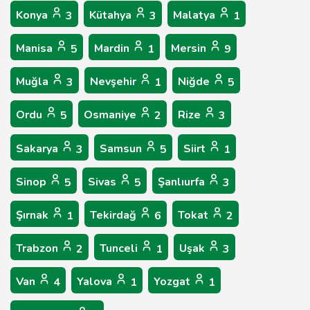
Konya
Kütahya
Malatya
3
3
1
Manisa
Mardin
Mersin
5
1
9
Muğla
Nevşehir
Niğde
3
1
5
Ordu
Osmaniye
Rize
5
2
3
Sakarya
Samsun
Siirt
3
5
1
Sinop
Sivas
Şanlıurfa
5
5
3
Şırnak
Tekirdağ
Tokat
1
6
2
Trabzon
Tunceli
Uşak
2
1
3
Van
Yalova
Yozgat
4
1
1