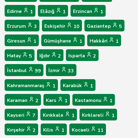
Edirne
Elâzığ
Erzincan
1
1
1
Erzurum
Eskişehir
Gaziantep
3
10
5
Giresun
Gümüşhane
Hakkâri
1
1
1
Hatay
Iğdır
Isparta
5
2
2
İstanbul
İzmir
99
33
Kahramanmaraş
Karabük
1
1
Karaman
Kars
Kastamonu
2
1
1
Kayseri
Kırıkkale
Kırklareli
7
1
1
Kırşehir
Kilis
Kocaeli
2
1
11