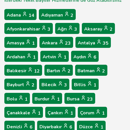
İllerdeki Tekel Bayiler Hizmetlerine de Göz Atabilirsiniz
Adana
Adıyaman
14
2
Afyonkarahisar
Ağrı
Aksaray
3
3
2
Amasya
Ankara
Antalya
1
23
35
Ardahan
Artvin
Aydın
1
1
6
Balıkesir
Bartın
Batman
12
2
2
Bayburt
Bilecik
Bitlis
2
3
1
Bolu
Burdur
Bursa
1
1
23
Çanakkale
Çankırı
Çorum
1
1
1
Denizli
Diyarbakır
Düzce
6
6
1