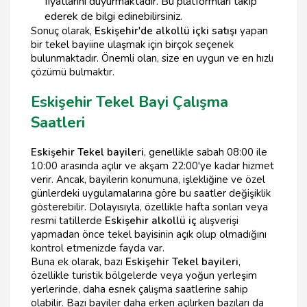
fiyatlarını duyurmaktadır. Bu platformları takip
ederek de bilgi edinebilirsiniz.
Sonuç olarak,
Eskişehir'de alkollü içki satışı
yapan
bir tekel bayiine ulaşmak için birçok seçenek
bulunmaktadır. Önemli olan, size en uygun ve en hızlı
çözümü bulmaktır.
Eskişehir Tekel Bayi Çalışma
Saatleri
Eskişehir Tekel bayileri
, genellikle sabah 08:00 ile
10:00 arasında açılır ve akşam 22:00'ye kadar hizmet
verir. Ancak, bayilerin konumuna, işlekliğine ve özel
günlerdeki uygulamalarına göre bu saatler değişiklik
gösterebilir. Dolayısıyla, özellikle hafta sonları veya
resmi tatillerde
Eskişehir alkollü iç
alışverişi
yapmadan önce tekel bayisinin açık olup olmadığını
kontrol etmenizde fayda var.
Buna ek olarak, bazı
Eskişehir Tekel bayileri
,
özellikle turistik bölgelerde veya yoğun yerleşim
yerlerinde, daha esnek çalışma saatlerine sahip
olabilir. Bazı bayiler daha erken açılırken bazıları da