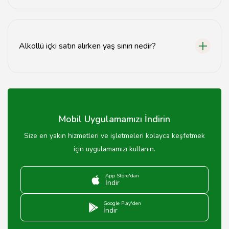
Eskişehir'deki tekel bayileri genellikle sabah 09:00'dan
akşam 22:00'ye kadar açıktır.
Alkollü içki satın alırken yaş sınırı nedir?
Alkollü içki satın almak için Türkiye'de en az 18 yaşında
olmak gerekmektedir.
Mobil Uygulamamızı İndirin
Size en yakın hizmetleri ve işletmeleri kolayca keşfetmek
için uygulamamızı kullanın.
App Store'dan
İndir
Google Play'den
İndir