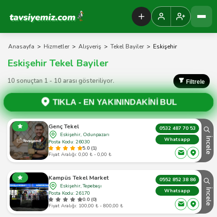
Tavsiyemiz Anasayfa
Anasayfa
>
Hizmetler
>
Alışveriş
>
Tekel Bayiler
>
Eskişehir
Eskişehir Tekel Bayiler
10 sonuçtan 1 - 10 arası gösteriliyor.
Filtrele
TIKLA -
EN YAKININDAKİNİ BUL
Genç Tekel
0532 487 70 53
Eskişehir, Odunpazarı
İncele
Whatsapp
Posta Kodu: 26030
5.0 (1)
Fiyat Aralığı: 0,00 ₺ - 0,00 ₺
Kampüs Tekel Market
0552 852 38 86
Eskişehir, Tepebaşı
İncele
Whatsapp
Posta Kodu: 26170
0.0 (0)
Fiyat Aralığı: 100,00 ₺ - 800,00 ₺