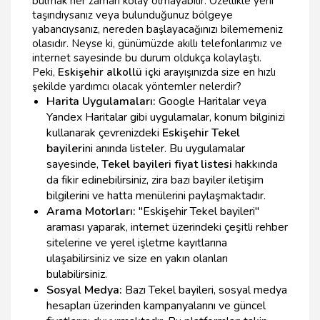
bulmak her zaman kolay olmayabilir. Özellikle yeni
taşındıysanız veya bulunduğunuz bölgeye
yabancıysanız, nereden başlayacağınızı bilememeniz
olasıdır. Neyse ki, günümüzde akıllı telefonlarımız ve
internet sayesinde bu durum oldukça kolaylaştı.
Peki,
Eskişehir alkollü iç
ki arayışınızda size en hızlı
şekilde yardımcı olacak yöntemler nelerdir?
Harita Uygulamaları:
Google Haritalar veya
Yandex Haritalar gibi uygulamalar, konum bilginizi
kullanarak çevrenizdeki
Eskişehir Tekel
bayileri
ni anında listeler. Bu uygulamalar
sayesinde,
Tekel bayileri fiyat listesi
hakkında
da fikir edinebilirsiniz, zira bazı bayiler iletişim
bilgilerini ve hatta menülerini paylaşmaktadır.
Arama Motorları:
"Eskişehir Tekel bayileri"
araması yaparak, internet üzerindeki çeşitli rehber
sitelerine ve yerel işletme kayıtlarına
ulaşabilirsiniz ve size en yakın olanları
bulabilirsiniz.
Sosyal Medya:
Bazı Tekel bayileri, sosyal medya
hesapları üzerinden kampanyalarını ve güncel