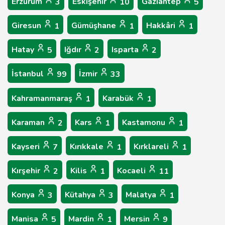
Erzurum
Eskişehir
Gaziantep
3
10
5
Giresun
Gümüşhane
Hakkâri
1
1
1
Hatay
Iğdır
Isparta
5
2
2
İstanbul
İzmir
99
33
Kahramanmaraş
Karabük
1
1
Karaman
Kars
Kastamonu
2
1
1
Kayseri
Kırıkkale
Kırklareli
7
1
1
Kırşehir
Kilis
Kocaeli
2
1
11
Konya
Kütahya
Malatya
3
3
1
Manisa
Mardin
Mersin
5
1
9