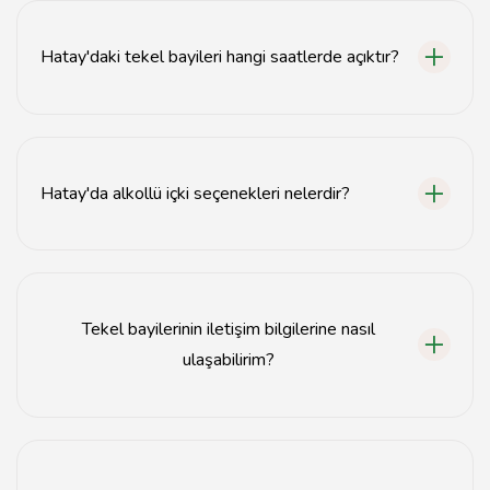
Hatay'daki tekel bayileri hangi saatlerde açıktır?
Hatay'daki tekel bayileri genellikle 09:00 - 22:00
saatleri arasında açıktır.
Hatay'da alkollü içki seçenekleri nelerdir?
Hatay'daki tekel bayilerinde bira, şarap, rakı ve çeşitli
alkollü içecekler bulunmaktadır.
Tekel bayilerinin iletişim bilgilerine nasıl
ulaşabilirim?
Tekel bayilerinin iletişim bilgilerine resmi web
sitelerinden veya yerel rehberlerden ulaşabilirsiniz.