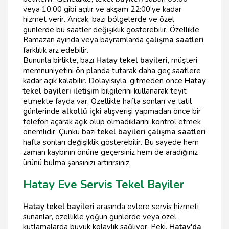
veya 10:00 gibi açılır ve akşam 22:00'ye kadar
hizmet verir. Ancak, bazı bölgelerde ve özel
günlerde bu saatler değişiklik gösterebilir. Özellikle
Ramazan ayında veya bayramlarda
çalışma saatleri
farklılık arz edebilir.
Bununla birlikte, bazı
Hatay tekel bayileri
, müşteri
memnuniyetini ön planda tutarak daha geç saatlere
kadar açık kalabilir. Dolayısıyla, gitmeden önce
Hatay
tekel bayileri iletişim
bilgilerini kullanarak teyit
etmekte fayda var. Özellikle hafta sonları ve tatil
günlerinde
alkollü içki
alışverişi yapmadan önce bir
telefon açarak açık olup olmadıklarını kontrol etmek
önemlidir. Çünkü bazı
tekel bayileri çalışma saatleri
hafta sonları değişiklik gösterebilir. Bu sayede hem
zaman kaybının önüne geçersiniz hem de aradığınız
ürünü bulma şansınızı artırırsınız.
Hatay Eve Servis Tekel Bayiler
Hatay tekel bayileri
arasında evlere servis hizmeti
sunanlar, özellikle yoğun günlerde veya özel
kutlamalarda büyük kolaylık sağlıyor. Peki,
Hatay'da