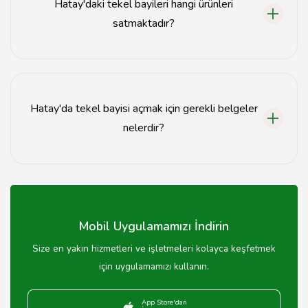
Hatay'daki tekel bayileri hangi ürünleri
satmaktadır?
Hatay'daki tekel bayileri alkollü içeceklerin yanı sıra
sigara, atıştırmalık ve diğer içecekleri de satmaktadır.
Hatay'da tekel bayisi açmak için gerekli belgeler
nelerdir?
Hatay'da tekel bayisi açmak için işletme ruhsatı, vergi
levhası ve gerekli sağlık belgeleri gerekmektedir.
Mobil Uygulamamızı İndirin
Size en yakın hizmetleri ve işletmeleri kolayca keşfetmek
için uygulamamızı kullanın.
App Store'dan