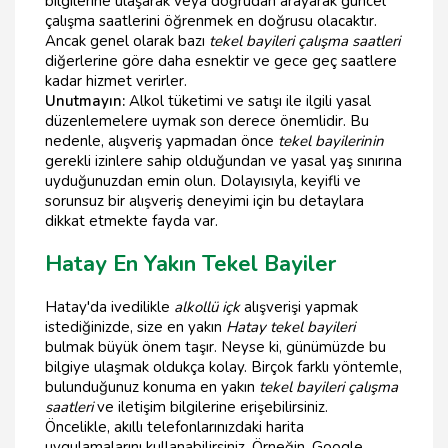
bilgilerine ulaşarak veya doğrudan arayarak güncel
çalışma saatlerini öğrenmek en doğrusu olacaktır.
Ancak genel olarak bazı
tekel bayileri çalışma saatleri
diğerlerine göre daha esnektir ve gece geç saatlere
kadar hizmet verirler.
Unutmayın:
Alkol tüketimi ve satışı ile ilgili yasal
düzenlemelere uymak son derece önemlidir. Bu
nedenle, alışveriş yapmadan önce
tekel bayilerinin
gerekli izinlere sahip olduğundan ve yasal yaş sınırına
uyduğunuzdan emin olun. Dolayısıyla, keyifli ve
sorunsuz bir alışveriş deneyimi için bu detaylara
dikkat etmekte fayda var.
Hatay En Yakın Tekel Bayiler
Hatay'da ivedilikle
alkollü içk
alışverişi yapmak
istediğinizde, size en yakın
Hatay tekel bayileri
bulmak büyük önem taşır. Neyse ki, günümüzde bu
bilgiye ulaşmak oldukça kolay. Birçok farklı yöntemle,
bulunduğunuz konuma en yakın
tekel bayileri çalışma
saatleri
ve iletişim bilgilerine erişebilirsiniz.
Öncelikle, akıllı telefonlarınızdaki harita
uygulamalarını kullanabilirsiniz. Örneğin, Google