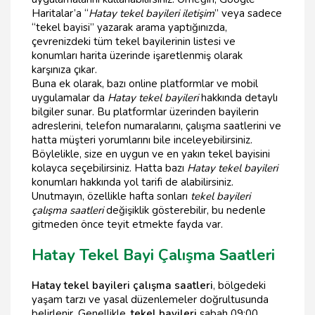
Haritalar’a “
Hatay tekel bayileri iletişim
” veya sadece
“tekel bayisi” yazarak arama yaptığınızda,
çevrenizdeki tüm tekel bayilerinin listesi ve
konumları harita üzerinde işaretlenmiş olarak
karşınıza çıkar.
Buna ek olarak, bazı online platformlar ve mobil
uygulamalar da
Hatay tekel bayileri
hakkında detaylı
bilgiler sunar. Bu platformlar üzerinden bayilerin
adreslerini, telefon numaralarını, çalışma saatlerini ve
hatta müşteri yorumlarını bile inceleyebilirsiniz.
Böylelikle, size en uygun ve en yakın tekel bayisini
kolayca seçebilirsiniz. Hatta bazı
Hatay tekel bayileri
konumları hakkında yol tarifi de alabilirsiniz.
Unutmayın, özellikle hafta sonları
tekel bayileri
çalışma saatleri
değişiklik gösterebilir, bu nedenle
gitmeden önce teyit etmekte fayda var.
Hatay Tekel Bayi Çalışma Saatleri
Hatay tekel bayileri çalışma saatleri
, bölgedeki
yaşam tarzı ve yasal düzenlemeler doğrultusunda
belirlenir. Genellikle,
tekel bayileri
sabah 09:00