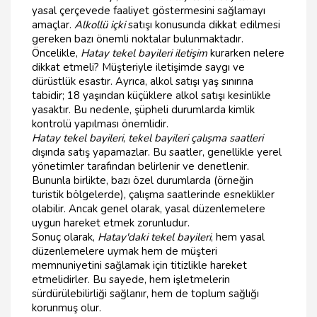
yasal çerçevede faaliyet göstermesini sağlamayı
amaçlar.
Alkollü içki
satışı konusunda dikkat edilmesi
gereken bazı önemli noktalar bulunmaktadır.
Öncelikle,
Hatay tekel bayileri iletişim
kurarken nelere
dikkat etmeli? Müşteriyle iletişimde saygı ve
dürüstlük esastır. Ayrıca, alkol satışı yaş sınırına
tabidir; 18 yaşından küçüklere alkol satışı kesinlikle
yasaktır. Bu nedenle, şüpheli durumlarda kimlik
kontrolü yapılması önemlidir.
Hatay tekel bayileri
,
tekel bayileri çalışma saatleri
dışında satış yapamazlar. Bu saatler, genellikle yerel
yönetimler tarafından belirlenir ve denetlenir.
Bununla birlikte, bazı özel durumlarda (örneğin
turistik bölgelerde), çalışma saatlerinde esneklikler
olabilir. Ancak genel olarak, yasal düzenlemelere
uygun hareket etmek zorunludur.
Sonuç olarak,
Hatay'daki tekel bayileri
, hem yasal
düzenlemelere uymak hem de müşteri
memnuniyetini sağlamak için titizlikle hareket
etmelidirler. Bu sayede, hem işletmelerin
sürdürülebilirliği sağlanır, hem de toplum sağlığı
korunmuş olur.