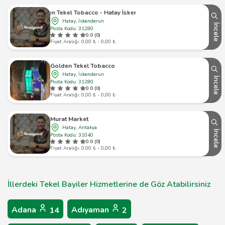
Golden Tekel Tobacco - Hatay İskenderun - 1
Hatay, İskenderun
İncele
Posta Kodu: 31280
0.0 (0)
Fiyat Aralığı: 0,00 ₺ - 0,00 ₺
Golden Tekel Tobacco
Hatay, İskenderun
İncele
Posta Kodu: 31280
0.0 (0)
Fiyat Aralığı: 0,00 ₺ - 0,00 ₺
Murat Market
Hatay, Antakya
İncele
Posta Kodu: 31040
0.0 (0)
Fiyat Aralığı: 0,00 ₺ - 0,00 ₺
İllerdeki Tekel Bayiler Hizmetlerine de Göz Atabilirsiniz
Adana
Adıyaman
14
2