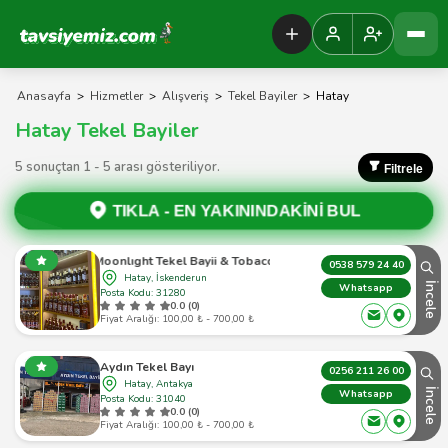
Tavsiyemiz Anasayfa
Anasayfa
>
Hizmetler
>
Alışveriş
>
Tekel Bayiler
>
Hatay
Hatay Tekel Bayiler
5 sonuçtan 1 - 5 arası gösteriliyor.
Filtrele
TIKLA -
EN YAKININDAKİNİ BUL
Moonlıght Tekel Bayii & Tobacco
0538 579 24 40
Hatay, İskenderun
İncele
Whatsapp
Posta Kodu: 31280
0.0 (0)
Fiyat Aralığı: 100,00 ₺ - 700,00 ₺
Aydın Tekel Bayı
0256 211 26 00
Hatay, Antakya
İncele
Whatsapp
Posta Kodu: 31040
0.0 (0)
Fiyat Aralığı: 100,00 ₺ - 700,00 ₺