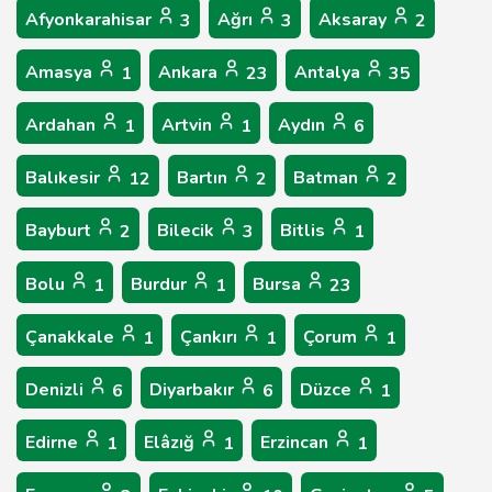
Afyonkarahisar
Ağrı
Aksaray
3
3
2
Amasya
Ankara
Antalya
1
23
35
Ardahan
Artvin
Aydın
1
1
6
Balıkesir
Bartın
Batman
12
2
2
Bayburt
Bilecik
Bitlis
2
3
1
Bolu
Burdur
Bursa
1
1
23
Çanakkale
Çankırı
Çorum
1
1
1
Denizli
Diyarbakır
Düzce
6
6
1
Edirne
Elâzığ
Erzincan
1
1
1