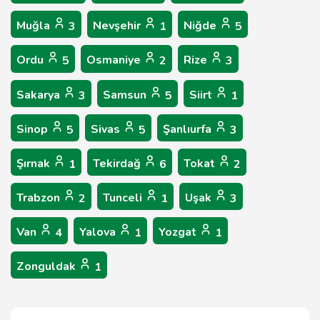
Muğla
Nevşehir
Niğde
3
1
5
Ordu
Osmaniye
Rize
5
2
3
Sakarya
Samsun
Siirt
3
5
1
Sinop
Sivas
Şanlıurfa
5
5
3
Şırnak
Tekirdağ
Tokat
1
6
2
Trabzon
Tunceli
Uşak
2
1
3
Van
Yalova
Yozgat
4
1
1
Zonguldak
1