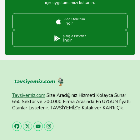
için uygulamamızı kullanın.
App Store'dan
İndir
Google Play'den
İndir
Tavsiyemiz.com
Size Aradığınız Hizmeti Kolayca Sunar
650 Sektör ve 200.000 Firma Arasında En UYGUN fiyatlı
Olanlar Listelenir. TAVSİYEMİZ’e Kulak ver KAR’lı Çık.