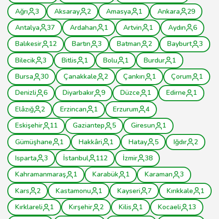
Ağrı
3
Aksaray
2
Amasya
1
Ankara
29
Antalya
37
Ardahan
1
Artvin
1
Aydın
6
Balıkesir
12
Bartın
3
Batman
2
Bayburt
3
Bilecik
3
Bitlis
1
Bolu
1
Burdur
1
Bursa
30
Çanakkale
2
Çankırı
1
Çorum
1
Denizli
6
Diyarbakır
9
Düzce
1
Edirne
1
Elâzığ
2
Erzincan
1
Erzurum
4
Eskişehir
11
Gaziantep
5
Giresun
1
Gümüşhane
1
Hakkâri
1
Hatay
5
Iğdır
2
Isparta
3
İstanbul
112
İzmir
38
Kahramanmaraş
1
Karabük
1
Karaman
3
Kars
2
Kastamonu
1
Kayseri
7
Kırıkkale
1
Kırklareli
1
Kırşehir
2
Kilis
1
Kocaeli
13