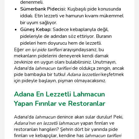
denenmeli.
Sümerbank Pidecisi:
Kuşbaşılı pide konusunda
iddialı. Etin lezzeti ve hamurun kıvamı mükemmel
bir uyum sağlıyor.
Güneş Kebap:
Sadece kebaplarıyla değil,
pideleriyle de adından söz ettiriyor. Buranın
pideleri hem doyurucu hem de lezzetli.
Eğer
en iyi pide tarifleri
arayışındaysanız, bu
mekanların pidelerini deneyerek kendi damak
zevkinize en uygun olanı bulabilirsiniz. Unutmayın,
Adana'da
lahmacun tarifleri
de oldukça zengin, ancak
pide bambaşka bir tutku!
Adana lezzetleri
keşfetmek
için pideyle başlayın, pişman olmayacaksınız.
Adana En Lezzetli Lahmacun
Yapan Fırınlar ve Restoranlar
Adana'da
lahmacun
denince akan sular durulur! Peki,
Adana'nın en lezzetli lahmacun
yapan fırınları ve
restoranları hangileri? Şehrin dört bir yanında pide
fırınları ve kebapçılar, kendine has
lahmacun tarifleri