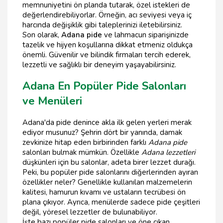
memnuniyetini ön planda tutarak, özel istekleri de
değerlendirebiliyorlar. Örneğin, acı seviyesi veya iç
harcında değişiklik gibi taleplerinizi iletebilirsiniz.
Son olarak,
Adana pide
ve lahmacun siparişinizde
tazelik ve hijyen koşullarına dikkat etmeniz oldukça
önemli. Güvenilir ve bilindik firmaları tercih ederek,
lezzetli ve sağlıklı bir deneyim yaşayabilirsiniz.
Adana En Popüler Pide Salonları
ve Menüleri
Adana'da pide denince akla ilk gelen yerleri merak
ediyor musunuz? Şehrin dört bir yanında, damak
zevkinize hitap eden birbirinden farklı
Adana pide
salonları bulmak mümkün. Özellikle
Adana lezzetleri
düşkünleri için bu salonlar, adeta birer lezzet durağı.
Peki, bu popüler pide salonlarını diğerlerinden ayıran
özellikler neler? Genellikle kullanılan malzemelerin
kalitesi, hamurun kıvamı ve ustaların tecrübesi ön
plana çıkıyor. Ayrıca, menülerde sadece pide çeşitleri
değil, yöresel lezzetler de bulunabiliyor.
İşte bazı popüler pide salonları ve öne çıkan