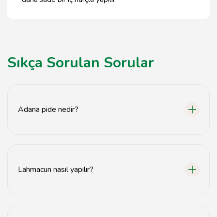
Sıkça Sorulan Sorular
Adana pide nedir?
Adana pide, ince hamur üzerine kıyma, baharat ve
sebzelerle hazırlanan bir tür Türk pizzasıdır.
Lahmacun nasıl yapılır?
Lahmacun, ince açılmış hamurun üzerine kıyma, soğan,
domates ve baharat karışımının yayılmasıyla yapılır.