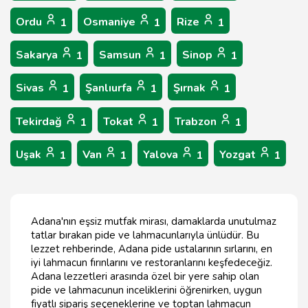
Ordu
Osmaniye
Rize
1
1
1
Sakarya
Samsun
Sinop
1
1
1
Sivas
Şanlıurfa
Şırnak
1
1
1
Tekirdağ
Tokat
Trabzon
1
1
1
Uşak
Van
Yalova
Yozgat
1
1
1
1
Adana'nın eşsiz mutfak mirası, damaklarda unutulmaz
tatlar bırakan pide ve lahmacunlarıyla ünlüdür. Bu
lezzet rehberinde, Adana pide ustalarının sırlarını, en
iyi lahmacun fırınlarını ve restoranlarını keşfedeceğiz.
Adana lezzetleri arasında özel bir yere sahip olan
pide ve lahmacunun inceliklerini öğrenirken, uygun
fiyatlı sipariş seçeneklerine ve toptan lahmacun