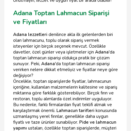
Unutmayın, lezzet ve uygun fiyat bir arada olabilir!
Adana Toptan Lahmacun Siparişi
ve Fiyatları
Adana lezzetleri
denilince akla ilk gelenlerden biri
olan lahmacunu, toplu olarak sipariş vermek
isteyenler için birçok seçenek mevcut. Özellikle
davetler, özel günler veya işletmeler için
Adana
'da
toptan lahmacun siparişi oldukça pratik bir çözüm
sunuyor. Peki,
Adana
'da toptan lahmacun siparişi
verirken nelere dikkat etmeliyiz ve fiyatlar neye göre
değişiyor?
Öncelikle, toptan siparişlerde fiyatlar, lahmacunun
içeriğine, kullanılan malzemelerin kalitesine ve sipariş
miktarına göre farklılık gösterebiliyor. Birçok fırın ve
restoran, toplu alımlarda özel indirimler uyguluyor.
Bu nedenle, farklı firmalardan fiyat teklifi almak ve
karşılaştırmak önemli.
Lahmacun tarifleri
konusunda
uzmanlaşmış yerel fırınlar, genellikle daha uygun
fiyatlı ve taze ürünler sunabiliyor.
Pide ve lahmacun
yapımı
ustaları, özellikle toptan siparişlerde, müşteri