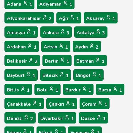
Adana
Adıyaman
1
1
Afyonkarahisar
Ağrı
Aksaray
2
1
1
Amasya
Ankara
Antalya
1
3
3
Ardahan
Artvin
Aydın
1
1
2
Balıkesir
Bartın
Batman
2
1
1
Bayburt
Bilecik
Bingöl
1
1
1
Bitlis
Bolu
Burdur
Bursa
1
1
1
1
Çanakkale
Çankırı
Çorum
1
1
1
Denizli
Diyarbakır
Düzce
2
1
1
Edirne
Elâzığ
Erzincan