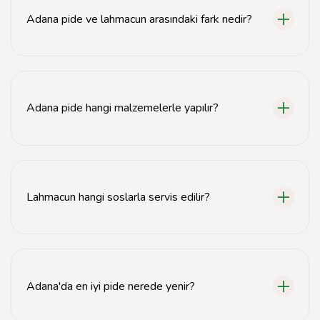
Adana pide ve lahmacun arasındaki fark nedir?
Adana pide daha kalın ve kenarları çıtırken, lahmacun
ince ve yumuşak bir hamura sahiptir.
Adana pide hangi malzemelerle yapılır?
Adana pide genellikle kıyma, soğan, biber, domates ve
baharatlarla hazırlanır.
Lahmacun hangi soslarla servis edilir?
Lahmacun genellikle limon, maydanoz ve yoğurt ile
servis edilir.
Adana'da en iyi pide nerede yenir?