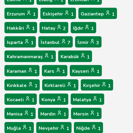
1
1
1
Erzurum
Eskişehir
Gaziantep
1
1
1
Hakkâri
Hatay
Iğdır
1
2
1
Isparta
İstanbul
İzmir
1
7
3
Kahramanmaraş
Karabük
1
1
Karaman
Kars
Kayseri
1
1
1
Kırıkkale
Kırklareli
Kırşehir
1
1
1
Kocaeli
Konya
Malatya
1
1
1
Manisa
Mardin
Mersin
1
1
1
Muğla
Nevşehir
Niğde
1
1
1