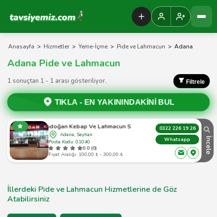
Tavsiyemiz Anasayfa
Anasayfa
>
Hizmetler
>
Yeme-İçme
>
Pide ve Lahmacun
>
Adana
Adana Pide ve Lahmacun
1 sonuçtan 1 - 1 arası gösteriliyor.
Filtrele
TIKLA -
EN YAKININDAKİNİ BUL
Şendoğan Kebap Ve Lahmacun Salonu
0322 226 19 26
Adana, Seyhan
İncele
Whatsapp
Posta Kodu: 01040
0.0 (0)
Fiyat Aralığı: 100,00 ₺ - 300,00 ₺
İllerdeki Pide ve Lahmacun Hizmetlerine de Göz
Atabilirsiniz