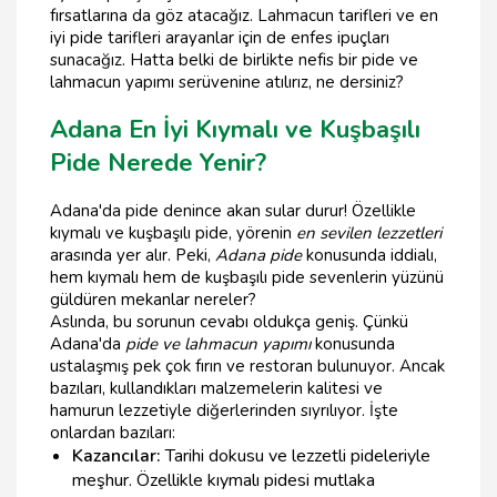
fırsatlarına da göz atacağız. Lahmacun tarifleri ve en
iyi pide tarifleri arayanlar için de enfes ipuçları
sunacağız. Hatta belki de birlikte nefis bir pide ve
lahmacun yapımı serüvenine atılırız, ne dersiniz?
Adana En İyi Kıymalı ve Kuşbaşılı
Pide Nerede Yenir?
Adana'da pide denince akan sular durur! Özellikle
kıymalı ve kuşbaşılı pide, yörenin
en sevilen lezzetleri
arasında yer alır. Peki,
Adana pide
konusunda iddialı,
hem kıymalı hem de kuşbaşılı pide sevenlerin yüzünü
güldüren mekanlar nereler?
Aslında, bu sorunun cevabı oldukça geniş. Çünkü
Adana'da
pide ve lahmacun yapımı
konusunda
ustalaşmış pek çok fırın ve restoran bulunuyor. Ancak
bazıları, kullandıkları malzemelerin kalitesi ve
hamurun lezzetiyle diğerlerinden sıyrılıyor. İşte
onlardan bazıları:
Kazancılar:
Tarihi dokusu ve lezzetli pideleriyle
meşhur. Özellikle kıymalı pidesi mutlaka