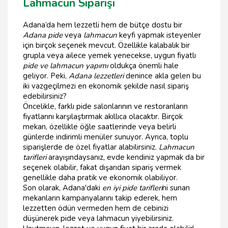
Lahmacun Siparişi
Adana’da hem lezzetli hem de bütçe dostu bir
Adana pide
veya
lahmacun
keyfi yapmak isteyenler
için birçok seçenek mevcut. Özellikle kalabalık bir
grupla veya ailece yemek yenecekse, uygun fiyatlı
pide ve lahmacun yapımı
oldukça önemli hale
geliyor. Peki,
Adana lezzetleri
denince akla gelen bu
iki vazgeçilmezi en ekonomik şekilde nasıl sipariş
edebilirsiniz?
Öncelikle, farklı pide salonlarının ve restoranların
fiyatlarını karşılaştırmak akıllıca olacaktır. Birçok
mekan, özellikle öğle saatlerinde veya belirli
günlerde indirimli menüler sunuyor. Ayrıca, toplu
siparişlerde de özel fiyatlar alabilirsiniz.
Lahmacun
tarifleri
arayışındaysanız, evde kendiniz yapmak da bir
seçenek olabilir, fakat dışarıdan sipariş vermek
genellikle daha pratik ve ekonomik olabiliyor.
Son olarak, Adana'daki
en iyi pide tarifleri
ni sunan
mekanların kampanyalarını takip ederek, hem
lezzetten ödün vermeden hem de cebinizi
düşünerek pide veya lahmacun yiyebilirsiniz.