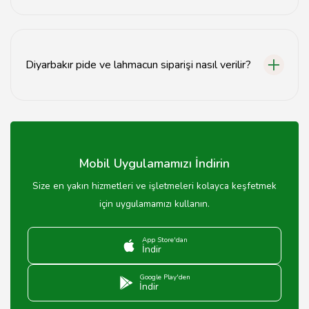
Diyarbakır'da pide ve lahmacun için en popüler
mekanlar, şehir merkezindeki pideciler ve yerel
restoranlardır.
Diyarbakır pide ve lahmacun siparişi nasıl verilir?
Diyarbakır'daki restoranlardan telefonla veya online
sipariş vererek pide ve lahmacun siparişi verebilirsiniz.
Mobil Uygulamamızı İndirin
Size en yakın hizmetleri ve işletmeleri kolayca keşfetmek
için uygulamamızı kullanın.
App Store'dan
İndir
Google Play'den
İndir