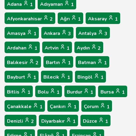
Adana
Adıyaman
1
1
Afyonkarahisar
Ağrı
Aksaray
2
1
1
Amasya
Ankara
Antalya
1
3
3
Ardahan
Artvin
Aydın
1
1
2
Balıkesir
Bartın
Batman
2
1
1
Bayburt
Bilecik
Bingöl
1
1
1
Bitlis
Bolu
Burdur
Bursa
1
1
1
1
Çanakkale
Çankırı
Çorum
1
1
1
Denizli
Diyarbakır
Düzce
2
1
1
Edirne
Elâzığ
Erzincan