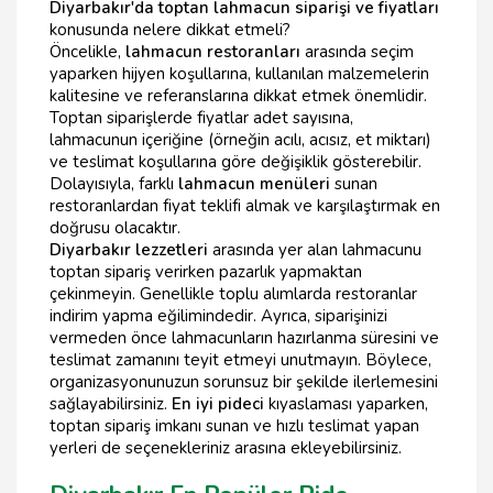
Diyarbakır'da toptan lahmacun siparişi ve fiyatları
konusunda nelere dikkat etmeli?
Öncelikle,
lahmacun restoranları
arasında seçim
yaparken hijyen koşullarına, kullanılan malzemelerin
kalitesine ve referanslarına dikkat etmek önemlidir.
Toptan siparişlerde fiyatlar adet sayısına,
lahmacunun içeriğine (örneğin acılı, acısız, et miktarı)
ve teslimat koşullarına göre değişiklik gösterebilir.
Dolayısıyla, farklı
lahmacun menüleri
sunan
restoranlardan fiyat teklifi almak ve karşılaştırmak en
doğrusu olacaktır.
Diyarbakır lezzetleri
arasında yer alan lahmacunu
toptan sipariş verirken pazarlık yapmaktan
çekinmeyin. Genellikle toplu alımlarda restoranlar
indirim yapma eğilimindedir. Ayrıca, siparişinizi
vermeden önce lahmacunların hazırlanma süresini ve
teslimat zamanını teyit etmeyi unutmayın. Böylece,
organizasyonunuzun sorunsuz bir şekilde ilerlemesini
sağlayabilirsiniz.
En iyi pideci
kıyaslaması yaparken,
toptan sipariş imkanı sunan ve hızlı teslimat yapan
yerleri de seçenekleriniz arasına ekleyebilirsiniz.