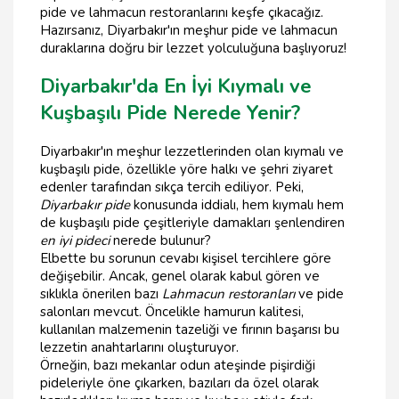
pide ve lahmacun restoranlarını keşfe çıkacağız.
Hazırsanız, Diyarbakır'ın meşhur pide ve lahmacun
duraklarına doğru bir lezzet yolculuğuna başlıyoruz!
Diyarbakır'da En İyi Kıymalı ve
Kuşbaşılı Pide Nerede Yenir?
Diyarbakır'ın meşhur lezzetlerinden olan kıymalı ve
kuşbaşılı pide, özellikle yöre halkı ve şehri ziyaret
edenler tarafından sıkça tercih ediliyor. Peki,
Diyarbakır pide
konusunda iddialı, hem kıymalı hem
de kuşbaşılı pide çeşitleriyle damakları şenlendiren
en iyi pideci
nerede bulunur?
Elbette bu sorunun cevabı kişisel tercihlere göre
değişebilir. Ancak, genel olarak kabul gören ve
sıklıkla önerilen bazı
Lahmacun restoranları
ve pide
salonları mevcut. Öncelikle hamurun kalitesi,
kullanılan malzemenin tazeliği ve fırının başarısı bu
lezzetin anahtarlarını oluşturuyor.
Örneğin, bazı mekanlar odun ateşinde pişirdiği
pideleriyle öne çıkarken, bazıları da özel olarak