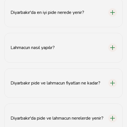
Diyarbakır'da en iyi pide nerede yenir?
Diyarbakır'da en iyi pideyi, yerel restoranlar ve
pidecilerden bulabilirsiniz. Özellikle tarihi mekanlar
tercih edilmektedir.
Lahmacun nasıl yapılır?
Lahmacun, ince açılmış hamurun üzerine kıyma, soğan,
biber ve baharat karışımının yayılmasıyla hazırlanır.
Diyarbakır pide ve lahmacun fiyatları ne kadar?
Diyarbakır'da pide ve lahmacun fiyatları restoranlara
göre değişiklik göstermektedir, genellikle 20-50 TL
arasında değişir.
Diyarbakır'da pide ve lahmacun nerelerde yenir?