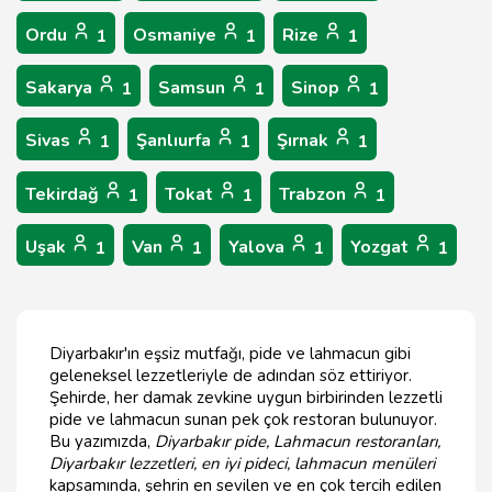
Ordu
Osmaniye
Rize
1
1
1
Sakarya
Samsun
Sinop
1
1
1
Sivas
Şanlıurfa
Şırnak
1
1
1
Tekirdağ
Tokat
Trabzon
1
1
1
Uşak
Van
Yalova
Yozgat
1
1
1
1
Diyarbakır'ın eşsiz mutfağı, pide ve lahmacun gibi
geleneksel lezzetleriyle de adından söz ettiriyor.
Şehirde, her damak zevkine uygun birbirinden lezzetli
pide ve lahmacun sunan pek çok restoran bulunuyor.
Bu yazımızda,
Diyarbakır pide, Lahmacun restoranları,
Diyarbakır lezzetleri, en iyi pideci, lahmacun menüleri
kapsamında, şehrin en sevilen ve en çok tercih edilen