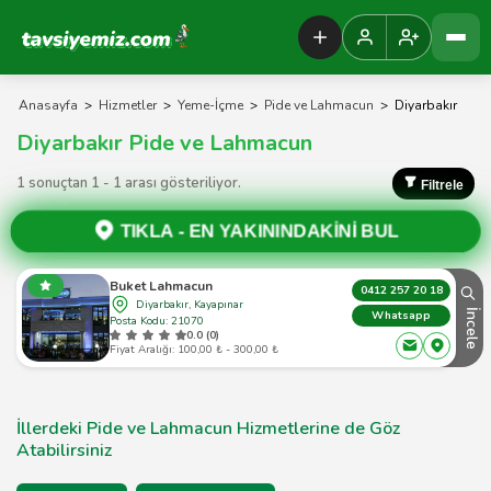
Tavsiyemiz Anasayfa
Anasayfa
>
Hizmetler
>
Yeme-İçme
>
Pide ve Lahmacun
>
Diyarbakır
Diyarbakır Pide ve Lahmacun
1 sonuçtan 1 - 1 arası gösteriliyor.
Filtrele
TIKLA -
EN YAKININDAKİNİ BUL
Buket Lahmacun
0412 257 20 18
Diyarbakır, Kayapınar
İncele
Whatsapp
Posta Kodu: 21070
0.0 (0)
Fiyat Aralığı: 100,00 ₺ - 300,00 ₺
İllerdeki Pide ve Lahmacun Hizmetlerine de Göz
Atabilirsiniz