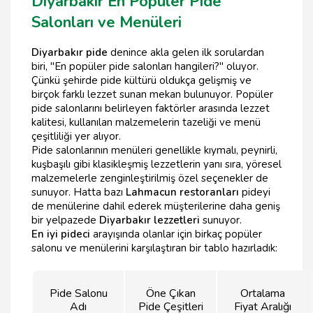
Diyarbakır En Popüler Pide
Salonları ve Menüleri
Diyarbakır pide
denince akla gelen ilk sorulardan
biri, "En popüler pide salonları hangileri?" oluyor.
Çünkü şehirde pide kültürü oldukça gelişmiş ve
birçok farklı lezzet sunan mekan bulunuyor. Popüler
pide salonlarını belirleyen faktörler arasında lezzet
kalitesi, kullanılan malzemelerin tazeliği ve menü
çeşitliliği yer alıyor.
Pide salonlarının menüleri genellikle kıymalı, peynirli,
kuşbaşılı gibi klasikleşmiş lezzetlerin yanı sıra, yöresel
malzemelerle zenginleştirilmiş özel seçenekler de
sunuyor. Hatta bazı
Lahmacun restoranları
pideyi
de menülerine dahil ederek müşterilerine daha geniş
bir yelpazede
Diyarbakır lezzetleri
sunuyor.
En iyi pideci
arayışında olanlar için birkaç popüler
salonu ve menülerini karşılaştıran bir tablo hazırladık:
Pide Salonu
Öne Çıkan
Ortalama
Adı
Pide Çeşitleri
Fiyat Aralığı