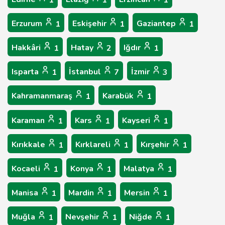
1
1
1
Erzurum
Eskişehir
Gaziantep
1
1
1
Hakkâri
Hatay
Iğdır
1
2
1
Isparta
İstanbul
İzmir
1
7
3
Kahramanmaraş
Karabük
1
1
Karaman
Kars
Kayseri
1
1
1
Kırıkkale
Kırklareli
Kırşehir
1
1
1
Kocaeli
Konya
Malatya
1
1
1
Manisa
Mardin
Mersin
1
1
1
Muğla
Nevşehir
Niğde
1
1
1