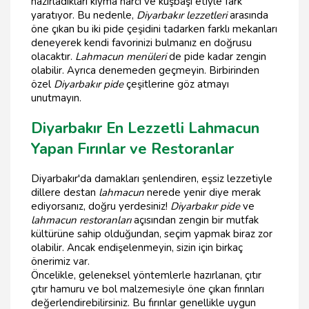
hazırladıkları kıyma harcı ve kuşbaşı etiyle fark
yaratıyor. Bu nedenle,
Diyarbakır lezzetleri
arasında
öne çıkan bu iki pide çeşidini tadarken farklı mekanları
deneyerek kendi favorinizi bulmanız en doğrusu
olacaktır.
Lahmacun menüleri
de pide kadar zengin
olabilir. Ayrıca denemeden geçmeyin. Birbirinden
özel
Diyarbakır pide
çeşitlerine göz atmayı
unutmayın.
Diyarbakır En Lezzetli Lahmacun
Yapan Fırınlar ve Restoranlar
Diyarbakır'da damakları şenlendiren, eşsiz lezzetiyle
dillere destan
lahmacun
nerede yenir diye merak
ediyorsanız, doğru yerdesiniz!
Diyarbakır pide
ve
lahmacun restoranları
açısından zengin bir mutfak
kültürüne sahip olduğundan, seçim yapmak biraz zor
olabilir. Ancak endişelenmeyin, sizin için birkaç
önerimiz var.
Öncelikle, geleneksel yöntemlerle hazırlanan, çıtır
çıtır hamuru ve bol malzemesiyle öne çıkan fırınları
değerlendirebilirsiniz. Bu fırınlar genellikle uygun