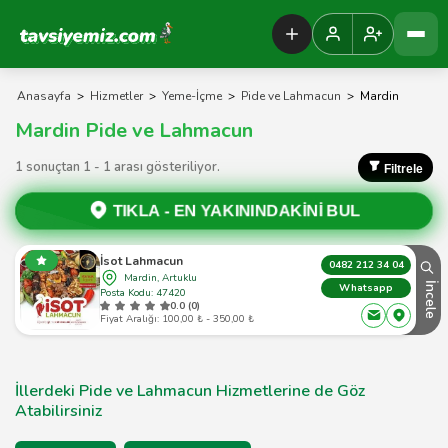
Tavsiyemiz Anasayfa
Anasayfa
>
Hizmetler
>
Yeme-İçme
>
Pide ve Lahmacun
>
Mardin
Mardin Pide ve Lahmacun
1 sonuçtan 1 - 1 arası gösteriliyor.
Filtrele
TIKLA -
EN YAKININDAKİNİ BUL
İsot Lahmacun
0482 212 34 04
Mardin, Artuklu
İncele
Whatsapp
Posta Kodu: 47420
0.0 (0)
Fiyat Aralığı: 100,00 ₺ - 350,00 ₺
İllerdeki Pide ve Lahmacun Hizmetlerine de Göz
Atabilirsiniz