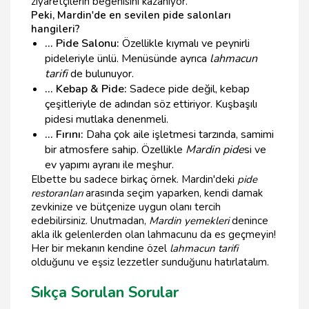
ziyaretçilerin beğenisini kazanıyor.
Peki, Mardin'de en sevilen pide salonları
hangileri?
... Pide Salonu:
Özellikle kıymalı ve peynirli
pideleriyle ünlü. Menüsünde ayrıca
lahmacun
tarifi
de bulunuyor.
... Kebap & Pide:
Sadece pide değil, kebap
çeşitleriyle de adından söz ettiriyor. Kuşbaşılı
pidesi mutlaka denenmeli.
... Fırını:
Daha çok aile işletmesi tarzında, samimi
bir atmosfere sahip. Özellikle
Mardin pide
si ve
ev yapımı ayranı ile meşhur.
Elbette bu sadece birkaç örnek. Mardin'deki
pide
restoranları
arasında seçim yaparken, kendi damak
zevkinize ve bütçenize uygun olanı tercih
edebilirsiniz. Unutmadan,
Mardin yemekleri
denince
akla ilk gelenlerden olan lahmacunu da es geçmeyin!
Her bir mekanın kendine özel
lahmacun tarifi
olduğunu ve eşsiz lezzetler sunduğunu hatırlatalım.
Sıkça Sorulan Sorular