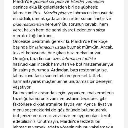
Mardin'de
geleneksel pide
ve
Mardin yemekleri
denince akla ilk gelenlerden biri de şüphesiz
lahmacun. Peki,
Mardin pide
ve lahmacun konusunda
en iddialı, damak çatlatan lezzetler sunan fırınlar ve
pide restoranları
nereler? Bu sorunun cevabı, hem
yerel halkın hem de şehri ziyaret edenlerin sıkça
merak ettiği bir konu.
Öncelikle belirtmek gerekir ki, Mardin'de her köşe
başında bir
lahmacun ustası
bulmak mümkün. Ancak,
lezzet konusunda öne çıkan bazı mekanlar var.
Örneğin, bazı fırınlar, özel
lahmacun tarifi
ile
hazırladıkları incecik hamurları ve bol malzemeleriyle
ün salmış durumda. Ardından, bazı restoranlar ise,
lahmacunu farklı sunumlarla ve yöresel tatlarla
harmanlayarak müşterilerine unutulmaz bir deneyim
yaşatıyor.
Bu mekanlar arasında seçim yaparken, malzemelerin
tazeliği, hamurun kıvamı ve ustanın tecrübesi gibi
faktörlere dikkat etmekte fayda var. Ayrıca, fiyat ve
menü seçeneklerini de göz önünde bulundurarak,
bütçenize ve damak zevkinize en uygun olanı tercih
edebilirsiniz. Unutmayın, Mardin'de lezzetli bir
lahmacun yemek, adeta yörenin ruhunu yakalamakla