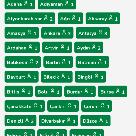
Adana
Adıyaman
1
1
Afyonkarahisar
Ağrı
Aksaray
2
1
1
Amasya
Ankara
Antalya
1
3
3
Ardahan
Artvin
Aydın
1
1
2
Balıkesir
Bartın
Batman
2
1
1
Bayburt
Bilecik
Bingöl
1
1
1
Bitlis
Bolu
Burdur
Bursa
1
1
1
1
Çanakkale
Çankırı
Çorum
1
1
1
Denizli
Diyarbakır
Düzce
2
1
1
Edirne
Elâzığ
Erzincan