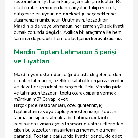
restoranların fiyatlarını karşılaştırmak için idealdir. Bu
platformlar üzerinden kampanyaları takip ederek,
bütçenize en uygun
geleneksel pi
seçeneklerine
ulaşmanız mümkündür. Unutmayın, lezzetli bir
Mardin pide
veya lahmacun, her zaman yüksek fiyatlı
olmak zorunda değildir. Akıllıca bir araştırma ile hem
karnınızı doyurabilir hem de bütçenizi koruyabilirsiniz.
Mardin Toptan Lahmacun Siparişi
ve Fiyatları
Mardin yemekleri
denildiğinde akla ilk gelenlerden
biri olan lahmacun, özellikle kalabalık organizasyonlar
ve davetler için ideal bir seçenek. Peki,
Mardin pide
ve lahmacun lezzetini toplu olarak sipariş vermek
mümkün mü? Cevap, evet!
Birçok
pide restoranları
, özel günleriniz, iş
toplantılarınız veya toplu yemekleriniz için toptan
lahmacun siparişi almaktadır.
Lahmacun tarifi
konusunda uzmanlaşmış
lahmacun ustası
ellerinden
çıkan bu lezzetler, misafirlerinizi memnun etmenin
garantisi. Toptan siparişlerde fiyatlar genellikle adet