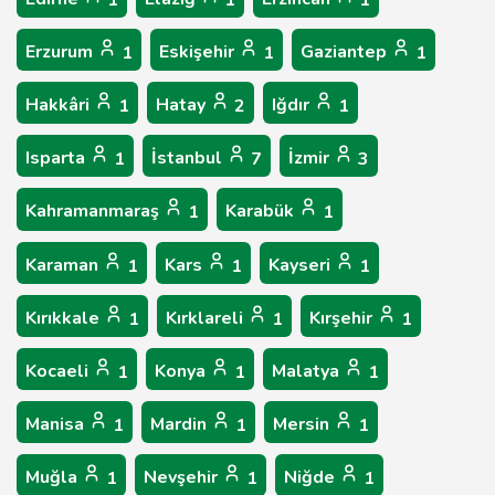
1
1
1
Erzurum
Eskişehir
Gaziantep
1
1
1
Hakkâri
Hatay
Iğdır
1
2
1
Isparta
İstanbul
İzmir
1
7
3
Kahramanmaraş
Karabük
1
1
Karaman
Kars
Kayseri
1
1
1
Kırıkkale
Kırklareli
Kırşehir
1
1
1
Kocaeli
Konya
Malatya
1
1
1
Manisa
Mardin
Mersin
1
1
1
Muğla
Nevşehir
Niğde
1
1
1