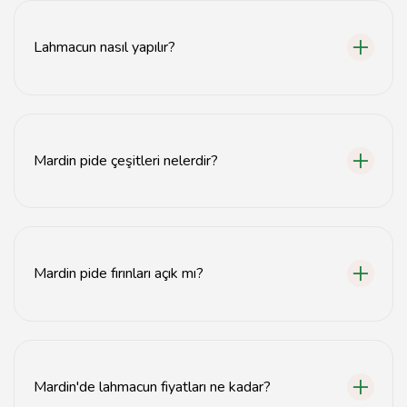
bulabilirsiniz. Özellikle tarihi Mardin merkezindeki
pideciler önerilir.
Lahmacun nasıl yapılır?
Lahmacun, ince açılmış hamurun üzerine kıyma, soğan,
biber ve baharat karışımının yayılmasıyla yapılır. Fırında
pişirildikten sonra servis edilir.
Mardin pide çeşitleri nelerdir?
Mardin'de genellikle kıymalı, kuşbaşı etli ve sebzeli pide
çeşitleri bulunur. Her biri kendine özgü lezzetlere
sahiptir.
Mardin pide fırınları açık mı?
Mardin'deki pide fırınları genellikle sabah erken
saatlerden akşam geç saatlere kadar açıktır. Ancak,
güncel saatleri kontrol etmekte fayda var.
Mardin'de lahmacun fiyatları ne kadar?