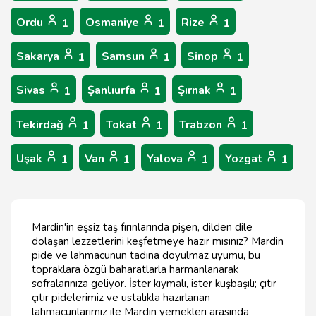
Ordu
Osmaniye
Rize
1
1
1
Sakarya
Samsun
Sinop
1
1
1
Sivas
Şanlıurfa
Şırnak
1
1
1
Tekirdağ
Tokat
Trabzon
1
1
1
Uşak
Van
Yalova
Yozgat
1
1
1
1
Mardin'in eşsiz taş fırınlarında pişen, dilden dile
dolaşan lezzetlerini keşfetmeye hazır mısınız? Mardin
pide ve lahmacunun tadına doyulmaz uyumu, bu
topraklara özgü baharatlarla harmanlanarak
sofralarınıza geliyor. İster kıymalı, ister kuşbaşılı; çıtır
çıtır pidelerimiz ve ustalıkla hazırlanan
lahmacunlarımız ile Mardin yemekleri arasında