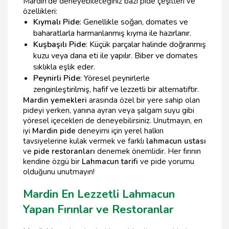
Mardin'de deneyebileceğiniz bazı pide çeşitleri ve
özellikleri:
Kıymalı Pide
: Genellikle soğan, domates ve
baharatlarla harmanlanmış kıyma ile hazırlanır.
Kuşbaşılı Pide
: Küçük parçalar halinde doğranmış
kuzu veya dana eti ile yapılır. Biber ve domates
sıklıkla eşlik eder.
Peynirli Pide
: Yöresel peynirlerle
zenginleştirilmiş, hafif ve lezzetli bir alternatiftir.
Mardin yemekleri
arasında özel bir yere sahip olan
pideyi yerken, yanına ayran veya şalgam suyu gibi
yöresel içecekleri de deneyebilirsiniz. Unutmayın, en
iyi
Mardin pide
deneyimi için yerel halkın
tavsiyelerine kulak vermek ve farklı
lahmacun ustası
ve
pide restoranları
denemek önemlidir. Her fırının
kendine özgü bir
Lahmacun tarifi
ve pide yorumu
olduğunu unutmayın!
Mardin En Lezzetli Lahmacun
Yapan Fırınlar ve Restoranlar