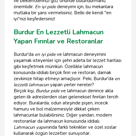
ve beklentilerinizi göz önünde bulundurmanız
önemlidir.
En iyi pide
deneyimi için, bu mekanlara
mutlaka bir şans vermelisiniz. Belki de kendi "en
iyi"nizi keşfedersiniz!
Burdur En Lezzetli Lahmacun
Yapan Fırınlar ve Restoranlar
Burdur'da
en iyi pide
ve lahmacun deneyimini
yaşamak isteyenler için şehri adeta bir lezzet haritası
gibi keşfetmek mümkün. Özellikle lahmacun
konusunda iddialı birçok fırın ve restoran, damak
zevkinize hitap etmeyi amaçlıyor. Peki, Burdur'da
en
lezzetli lahmacun
yapan yerler nereler?
Birçok kişi,
Burdur pide
ve lahmacun denince akla
gelen ilk adreslerden olan geleneksel fırınları tercih
ediyor. Buralarda, odun ateşinde pişen, incecik
hamuru ve bol malzemesiyle dikkat çeken
lahmacunlar bulabilirsiniz. Diğer yandan, modern
restoranlar da lahmacun konusunda iddialı.
Lahmacun yapımı
nda farklı teknikler ve özel soslar
kullanarak özgün lezzetler sunuyorlar.