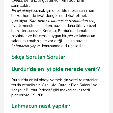
tarifleri
de farklılık gösteriyor; kimi acılı, kimi
sarımsaklı...
En iyi pideyi
bulmak için öncelikle mekanların hem
lezzet hem de fiyat dengesine dikkat etmek
gerekiyor. Bazı
pide ve lahmacun restoranları
, uygun
fiyatlı menüler sunarken, bazıları daha lüks ve özel
lezzetler sunuyor. Kısacası, Burdur'da damak
zevkinize ve bütçenize uygun bir
pid
ve lahmacun
salonu bulmak hiç de zor değil. Hatta bazıları
Lahmacun yapımı
konusunda oldukça iddialı.
Sıkça Sorulan Sorular
Burdur'da en iyi pide nerede yenir?
Burdur'da en iyi pideyi yemek için yerel restoranları
tercih etmelisiniz. Özellikle 'Burdur Pide Salonu' ve
'Meşhur Burdur Pidecisi' gibi mekanlar, lezzetli
pideleriyle ünlüdür.
Lahmacun nasıl yapılır?