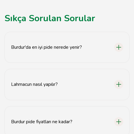
Sıkça Sorulan Sorular
Burdur'da en iyi pide nerede yenir?
Burdur'da en iyi pideyi deneyimlemek için yerel
restoranları ziyaret edebilirsiniz. Özellikle şehir
merkezindeki pideciler önerilmektedir.
Lahmacun nasıl yapılır?
Lahmacun yapmak için ince bir hamur açılır, üzerine
kıymalı harç konulur ve fırında pişirilir. Detaylı tarifler için
sitemizi ziyaret edebilirsiniz.
Burdur pide fiyatları ne kadar?