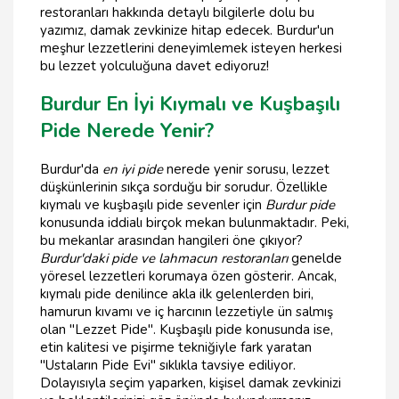
restoranları hakkında detaylı bilgilerle dolu bu
yazımız, damak zevkinize hitap edecek. Burdur'un
meşhur lezzetlerini deneyimlemek isteyen herkesi
bu lezzet yolculuğuna davet ediyoruz!
Burdur En İyi Kıymalı ve Kuşbaşılı
Pide Nerede Yenir?
Burdur'da
en iyi pide
nerede yenir sorusu, lezzet
düşkünlerinin sıkça sorduğu bir sorudur. Özellikle
kıymalı ve kuşbaşılı pide sevenler için
Burdur pide
konusunda iddialı birçok mekan bulunmaktadır. Peki,
bu mekanlar arasından hangileri öne çıkıyor?
Burdur'daki pide ve lahmacun restoranları
genelde
yöresel lezzetleri korumaya özen gösterir. Ancak,
kıymalı pide denilince akla ilk gelenlerden biri,
hamurun kıvamı ve iç harcının lezzetiyle ün salmış
olan "Lezzet Pide". Kuşbaşılı pide konusunda ise,
etin kalitesi ve pişirme tekniğiyle fark yaratan
"Ustaların Pide Evi" sıklıkla tavsiye ediliyor.
Dolayısıyla seçim yaparken, kişisel damak zevkinizi