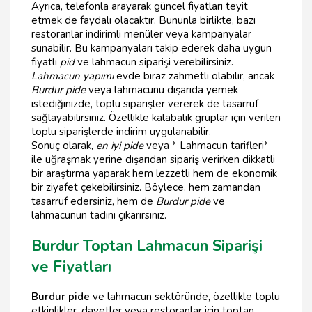
Ayrıca, telefonla arayarak güncel fiyatları teyit
etmek de faydalı olacaktır. Bununla birlikte, bazı
restoranlar indirimli menüler veya kampanyalar
sunabilir. Bu kampanyaları takip ederek daha uygun
fiyatlı
pid
ve lahmacun siparişi verebilirsiniz.
Lahmacun yapımı
evde biraz zahmetli olabilir, ancak
Burdur pide
veya lahmacunu dışarıda yemek
istediğinizde, toplu siparişler vererek de tasarruf
sağlayabilirsiniz. Özellikle kalabalık gruplar için verilen
toplu siparişlerde indirim uygulanabilir.
Sonuç olarak,
en iyi pide
veya * Lahmacun tarifleri*
ile uğraşmak yerine dışarıdan sipariş verirken dikkatli
bir araştırma yaparak hem lezzetli hem de ekonomik
bir ziyafet çekebilirsiniz. Böylece, hem zamandan
tasarruf edersiniz, hem de
Burdur pide
ve
lahmacunun tadını çıkarırsınız.
Burdur Toptan Lahmacun Siparişi
ve Fiyatları
Burdur pide
ve lahmacun sektöründe, özellikle toplu
etkinlikler, davetler veya restoranlar için toptan