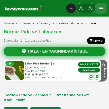
Tavsiyemiz Anasayfa
Anasayfa
>
Hizmetler
>
Yeme-İçme
>
Pide ve Lahmacun
>
Burdur
Burdur Pide ve Lahmacun
1 sonuçtan 1 - 1 arası gösteriliyor.
Filtrele
TIKLA -
EN YAKININDAKİNİ BUL
Şafak Pide Burdur Şiş
0248 212 37 77
Burdur, Merkez
İncele
Whatsapp
Posta Kodu: 15100
0.0 (0)
Fiyat Aralığı: 100,00 ₺ - 400,00 ₺
İllerdeki Pide ve Lahmacun Hizmetlerine de Göz
Atabilirsiniz