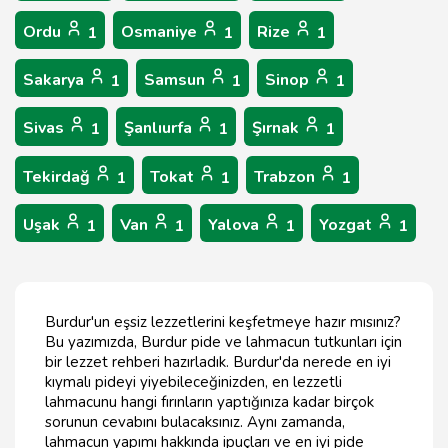
Ordu
Osmaniye
Rize
1
1
1
Sakarya
Samsun
Sinop
1
1
1
Sivas
Şanlıurfa
Şırnak
1
1
1
Tekirdağ
Tokat
Trabzon
1
1
1
Uşak
Van
Yalova
Yozgat
1
1
1
1
Burdur'un eşsiz lezzetlerini keşfetmeye hazır mısınız?
Bu yazımızda, Burdur pide ve lahmacun tutkunları için
bir lezzet rehberi hazırladık. Burdur'da nerede en iyi
kıymalı pideyi yiyebileceğinizden, en lezzetli
lahmacunu hangi fırınların yaptığınıza kadar birçok
sorunun cevabını bulacaksınız. Aynı zamanda,
lahmacun yapımı hakkında ipuçları ve en iyi pide