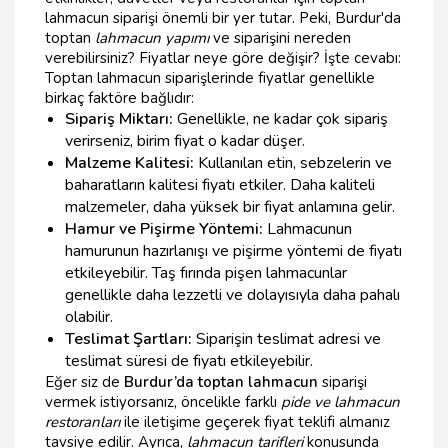
lahmacun siparişi önemli bir yer tutar. Peki, Burdur'da
toptan
lahmacun yapımı
ve siparişini nereden
verebilirsiniz? Fiyatlar neye göre değişir? İşte cevabı:
Toptan lahmacun siparişlerinde fiyatlar genellikle
birkaç faktöre bağlıdır:
Sipariş Miktarı:
Genellikle, ne kadar çok sipariş
verirseniz, birim fiyat o kadar düşer.
Malzeme Kalitesi:
Kullanılan etin, sebzelerin ve
baharatların kalitesi fiyatı etkiler. Daha kaliteli
malzemeler, daha yüksek bir fiyat anlamına gelir.
Hamur ve Pişirme Yöntemi:
Lahmacunun
hamurunun hazırlanışı ve pişirme yöntemi de fiyatı
etkileyebilir. Taş fırında pişen lahmacunlar
genellikle daha lezzetli ve dolayısıyla daha pahalı
olabilir.
Teslimat Şartları:
Siparişin teslimat adresi ve
teslimat süresi de fiyatı etkileyebilir.
Eğer siz de
Burdur’da toptan lahmacun
siparişi
vermek istiyorsanız, öncelikle farklı
pide ve lahmacun
restoranları
ile iletişime geçerek fiyat teklifi almanız
tavsiye edilir. Ayrıca,
lahmacun tarifleri
konusunda