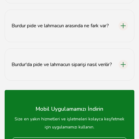
Burdur'da pide fiyatları genellikle 20-50 TL arasında
değişmektedir. Restoranlara göre fiyatlar farklılık
gösterebilir.
Burdur pide ve lahmacun arasında ne fark var?
Burdur pidesi daha kalın ve yumuşak bir hamurla
yapılırken, lahmacun ince ve çıtır bir hamurla hazırlanır.
Burdur'da pide ve lahmacun siparişi nasıl verilir?
Burdur'daki restoranlardan telefonla veya online sipariş
vererek pide ve lahmacun siparişi verebilirsiniz.
Mobil Uygulamamızı İndirin
Size en yakın hizmetleri ve işletmeleri kolayca keşfetmek
için uygulamamızı kullanın.