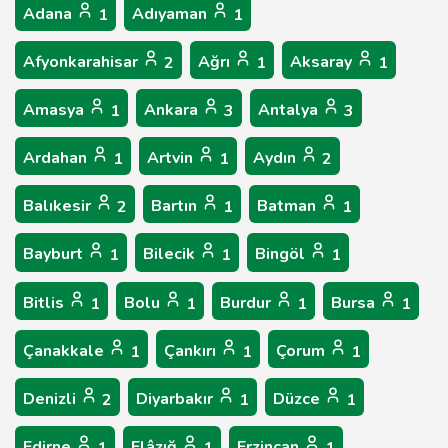
Adana
Adıyaman
1
1
Afyonkarahisar
Ağrı
Aksaray
2
1
1
Amasya
Ankara
Antalya
1
3
3
Ardahan
Artvin
Aydın
1
1
2
Balıkesir
Bartın
Batman
2
1
1
Bayburt
Bilecik
Bingöl
1
1
1
Bitlis
Bolu
Burdur
Bursa
1
1
1
1
Çanakkale
Çankırı
Çorum
1
1
1
Denizli
Diyarbakır
Düzce
2
1
1
Edirne
Elâzığ
Erzincan