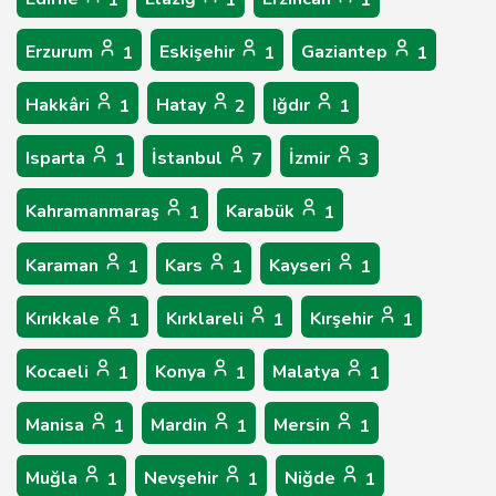
1
1
1
Erzurum
Eskişehir
Gaziantep
1
1
1
Hakkâri
Hatay
Iğdır
1
2
1
Isparta
İstanbul
İzmir
1
7
3
Kahramanmaraş
Karabük
1
1
Karaman
Kars
Kayseri
1
1
1
Kırıkkale
Kırklareli
Kırşehir
1
1
1
Kocaeli
Konya
Malatya
1
1
1
Manisa
Mardin
Mersin
1
1
1
Muğla
Nevşehir
Niğde
1
1
1