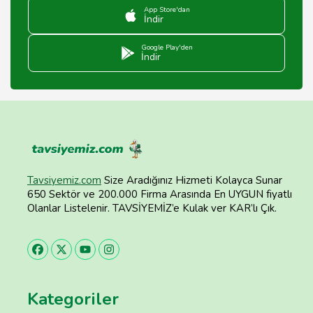
App Store'dan
İndir
Google Play'den
İndir
Tavsiyemiz.com
Size Aradığınız Hizmeti Kolayca Sunar
650 Sektör ve 200.000 Firma Arasında En UYGUN fiyatlı
Olanlar Listelenir. TAVSİYEMİZ’e Kulak ver KAR’lı Çık.
Kategoriler