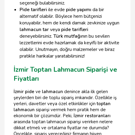
seçeneği bulabilirsiniz.
Pide tarifleri
ile evde
pide yapımı
da bir
alternatif olabilir. Böylece hem bütçenizi
koruyabilir, hem de kendi damak zevkinize uygun
lahmacun tar
veya
pide tarifleri
deneyebilirsiniz.
Türk mutfağı
nın bu sevilen
lezzetlerini evde hazırlamak da keyifli bir aktivite
olabilir. Unutmayın, doğru malzemeler ve biraz
pratikle harikalar yaratabilirsiniz!
İzmir Toptan Lahmacun Siparişi ve
Fiyatları
İzmir pide
ve
lahmacun
denince akla ilk gelen
şeylerden biri de toplu sipariş imkanıdır. Özellikle iş
yerleri, davetler veya özel etkinlikler için
toptan
lahmacun
siparişi vermek hem pratik hem de
ekonomik bir çözümdür. Peki,
İzmir restoranları
arasında toptan lahmacun siparişi verirken nelere
dikkat etmeli ve ortalama fiyatlar ne durumda?
Öncelikle, sipariş vereceğiniz firmanın hijyen