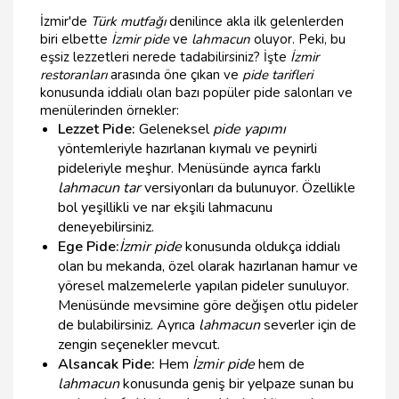
İzmir'de
Türk mutfağı
denilince akla ilk gelenlerden
biri elbette
İzmir pide
ve
lahmacun
oluyor. Peki, bu
eşsiz lezzetleri nerede tadabilirsiniz? İşte
İzmir
restoranları
arasında öne çıkan ve
pide tarifleri
konusunda iddialı olan bazı popüler pide salonları ve
menülerinden örnekler:
Lezzet Pide:
Geleneksel
pide yapımı
yöntemleriyle hazırlanan kıymalı ve peynirli
pideleriyle meşhur. Menüsünde ayrıca farklı
lahmacun tar
versiyonları da bulunuyor. Özellikle
bol yeşillikli ve nar ekşili lahmacunu
deneyebilirsiniz.
Ege Pide:
İzmir pide
konusunda oldukça iddialı
olan bu mekanda, özel olarak hazırlanan hamur ve
yöresel malzemelerle yapılan pideler sunuluyor.
Menüsünde mevsimine göre değişen otlu pideler
de bulabilirsiniz. Ayrıca
lahmacun
severler için de
zengin seçenekler mevcut.
Alsancak Pide:
Hem
İzmir pide
hem de
lahmacun
konusunda geniş bir yelpaze sunan bu