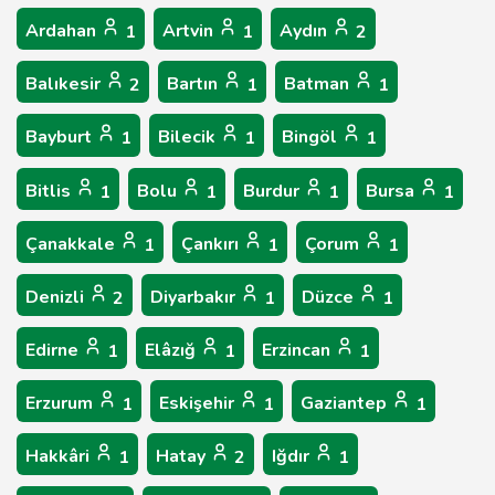
Ardahan
Artvin
Aydın
1
1
2
Balıkesir
Bartın
Batman
2
1
1
Bayburt
Bilecik
Bingöl
1
1
1
Bitlis
Bolu
Burdur
Bursa
1
1
1
1
Çanakkale
Çankırı
Çorum
1
1
1
Denizli
Diyarbakır
Düzce
2
1
1
Edirne
Elâzığ
Erzincan
1
1
1
Erzurum
Eskişehir
Gaziantep
1
1
1
Hakkâri
Hatay
Iğdır
1
2
1