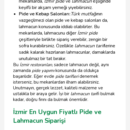
mekanlarda,
İzmir pide
ve
lahmacun
eşliğinde
keyifli bir akşam yemeği yiyebilirsiniz.
Pide ve Kebap Salonları:
Türk mutfağı
nın
vazgeçilmezi olan pide ve kebap salonları da,
lahmacun konusunda iddialı olabilirler. Bu
mekanlarda, lahmacunu diğer
İzmir pide
çeşitleriyle birlikte sipariş verebilir, zengin bir
sofra kurabilirsiniz. Özellikle
lahmacun tarif
lerine
sadık kalarak hazırlanan lahmacunlar, damaklarda
unutulmaz bir tat bırakır.
Bu
İzmir restoranları
, sadece lahmacun değil, aynı
zamanda
pide yapımı
konusunda da oldukça
başarılıdır. Eğer evde
pide tarifleri
denemek
isterseniz, bu mekanlardan ilham alabilirsiniz.
Unutmayın, gerçek lezzet, kaliteli malzeme ve
ustalıkla bir araya gelir. İyi bir
lahmacun tar
ifi bulmak
kadar, doğru fırını da bulmak önemlidir.
İzmir En Uygun Fiyatlı Pide ve
Lahmacun Siparişi