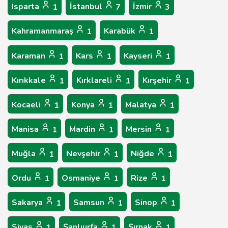
Isparta
İstanbul
İzmir
1
7
3
Kahramanmaraş
Karabük
1
1
Karaman
Kars
Kayseri
1
1
1
Kırıkkale
Kırklareli
Kırşehir
1
1
1
Kocaeli
Konya
Malatya
1
1
1
Manisa
Mardin
Mersin
1
1
1
Muğla
Nevşehir
Niğde
1
1
1
Ordu
Osmaniye
Rize
1
1
1
Sakarya
Samsun
Sinop
1
1
1
Sivas
Şanlıurfa
Şırnak
1
1
1