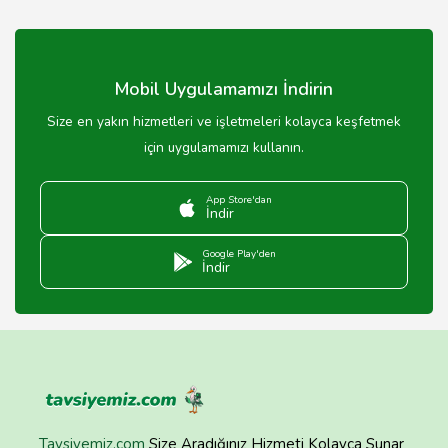
İzmir'deki restoranlar genellikle telefonla veya online
sipariş imkanı sunar. Restoranın web sitesinden veya
uygulamasından sipariş verebilirsiniz.
Mobil Uygulamamızı İndirin
Size en yakın hizmetleri ve işletmeleri kolayca keşfetmek
için uygulamamızı kullanın.
App Store'dan
İndir
Google Play'den
İndir
Tavsiyemiz.com
Size Aradığınız Hizmeti Kolayca Sunar