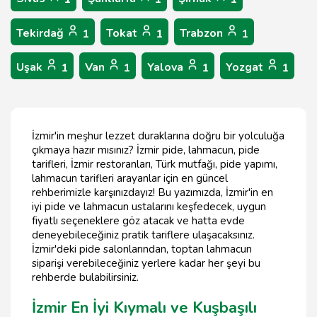
Tekirdağ
Tokat
Trabzon
1
1
1
Uşak
Van
Yalova
Yozgat
1
1
1
1
İzmir'in meşhur lezzet duraklarına doğru bir yolculuğa
çıkmaya hazır mısınız? İzmir pide, lahmacun, pide
tarifleri, İzmir restoranları, Türk mutfağı, pide yapımı,
lahmacun tarifleri arayanlar için en güncel
rehberimizle karşınızdayız! Bu yazımızda, İzmir'in en
iyi pide ve lahmacun ustalarını keşfedecek, uygun
fiyatlı seçeneklere göz atacak ve hatta evde
deneyebileceğiniz pratik tariflere ulaşacaksınız.
İzmir'deki pide salonlarından, toptan lahmacun
siparişi verebileceğiniz yerlere kadar her şeyi bu
rehberde bulabilirsiniz.
İzmir En İyi Kıymalı ve Kuşbaşılı