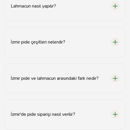
bölgelerinde popüler mekanlar mevcuttur.
Lahmacun nasıl yapılır?
Lahmacun, ince açılmış hamurun üzerine kıyma, soğan,
biber ve baharat karışımının yayılmasıyla yapılır. Fırında
pişirilerek servis edilir.
İzmir pide çeşitleri nelerdir?
İzmir pide çeşitleri arasında kıymalı, kuşbaşılı, peynirli ve
sebzeli pide gibi seçenekler bulunmaktadır.
İzmir pide ve lahmacun arasındaki fark nedir?
İzmir pide, daha kalın ve yumuşak bir hamurla yapılırken,
lahmacun ince ve çıtır bir hamurla hazırlanır.
İzmir'de pide siparişi nasıl verilir?