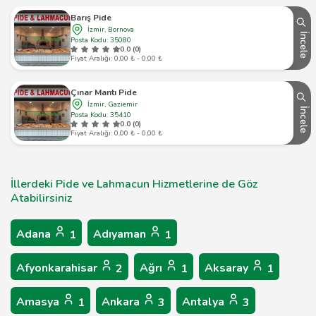
Barış Pide
İzmir, Bornova
İncele
Posta Kodu: 35080
0.0 (0)
Fiyat Aralığı: 0,00 ₺ - 0,00 ₺
Çınar Mantı Pide
İzmir, Gaziemir
İncele
Posta Kodu: 35410
0.0 (0)
Fiyat Aralığı: 0,00 ₺ - 0,00 ₺
İllerdeki Pide ve Lahmacun Hizmetlerine de Göz
Atabilirsiniz
Adana
Adıyaman
1
1
Afyonkarahisar
Ağrı
Aksaray
2
1
1
Amasya
Ankara
Antalya
1
3
3