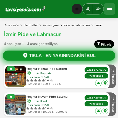
Tavsiyemiz Anasayfa
Anasayfa
>
Hizmetler
>
Yeme-İçme
>
Pide ve Lahmacun
>
İzmir
İzmir Pide ve Lahmacun
4 sonuçtan 1 - 4 arası gösteriliyor.
Filtrele
TIKLA -
EN YAKININDAKİNİ BUL
Meşhur Nazilli Pide Salonu
0232 372 01 72
İzmir, Karşıyaka
İncele
Whatsapp
Posta Kodu: 35570
0.0 (0)
Fiyat Aralığı: 0,00 ₺ - 0,00 ₺
Meşhur Kuyum Pide Salonu
0232 425 58 77
İzmir, Konak
İncele
Whatsapp
Posta Kodu: 35220
0.0 (0)
Fiyat Aralığı: 100,00 ₺ - 300,00 ₺