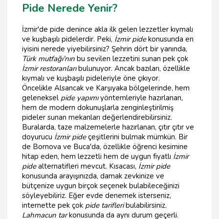
Pide Nerede Yenir?
İzmir'de pide denince akla ilk gelen lezzetler kıymalı
ve kuşbaşılı pidelerdir. Peki,
İzmir pide
konusunda en
iyisini nerede yiyebilirsiniz? Şehrin dört bir yanında,
Türk mutfağı'nın
bu sevilen lezzetini sunan pek çok
İzmir restoranları
bulunuyor. Ancak bazıları, özellikle
kıymalı ve kuşbaşılı pideleriyle öne çıkıyor.
Öncelikle Alsancak ve Karşıyaka bölgelerinde, hem
geleneksel
pide yapımı
yöntemleriyle hazırlanan,
hem de modern dokunuşlarla zenginleştirilmiş
pideler sunan mekanları değerlendirebilirsiniz.
Buralarda, taze malzemelerle hazırlanan, çıtır çıtır ve
doyurucu
İzmir pide
çeşitlerini bulmak mümkün. Bir
de Bornova ve Buca'da, özellikle öğrenci kesimine
hitap eden, hem lezzetli hem de uygun fiyatlı
İzmir
pide
alternatifleri mevcut. Kısacası,
İzmir pide
konusunda arayışınızda, damak zevkinize ve
bütçenize uygun birçok seçenek bulabileceğinizi
söyleyebiliriz. Eğer evde denemek isterseniz,
internette pek çok
pide tarifleri
bulabilirsiniz.
Lahmacun tar
konusunda da aynı durum geçerli.