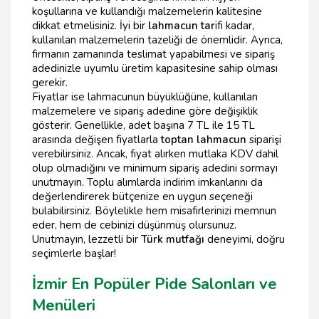
koşullarına ve kullandığı malzemelerin kalitesine
dikkat etmelisiniz. İyi bir
lahmacun tar
ifi kadar,
kullanılan malzemelerin tazeliği de önemlidir. Ayrıca,
firmanın zamanında teslimat yapabilmesi ve sipariş
adedinizle uyumlu üretim kapasitesine sahip olması
gerekir.
Fiyatlar ise lahmacunun büyüklüğüne, kullanılan
malzemelere ve sipariş adedine göre değişiklik
gösterir. Genellikle, adet başına 7 TL ile 15 TL
arasında değişen fiyatlarla
toptan lahmacun
siparişi
verebilirsiniz. Ancak, fiyat alırken mutlaka KDV dahil
olup olmadığını ve minimum sipariş adedini sormayı
unutmayın. Toplu alımlarda indirim imkanlarını da
değerlendirerek bütçenize en uygun seçeneği
bulabilirsiniz. Böylelikle hem misafirlerinizi memnun
eder, hem de cebinizi düşünmüş olursunuz.
Unutmayın, lezzetli bir
Türk mutfağı
deneyimi, doğru
seçimlerle başlar!
İzmir En Popüler Pide Salonları ve
Menüleri