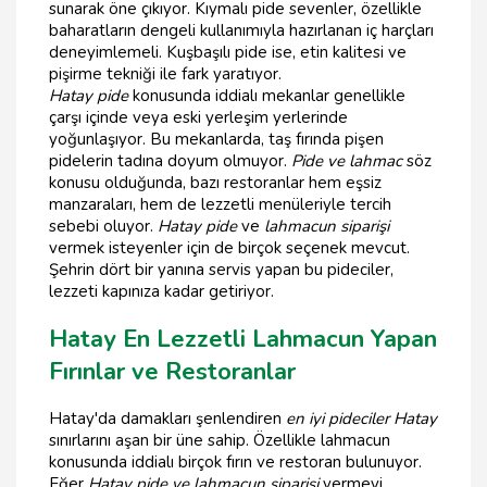
sunarak öne çıkıyor. Kıymalı pide sevenler, özellikle
baharatların dengeli kullanımıyla hazırlanan iç harçları
deneyimlemeli. Kuşbaşılı pide ise, etin kalitesi ve
pişirme tekniği ile fark yaratıyor.
Hatay pide
konusunda iddialı mekanlar genellikle
çarşı içinde veya eski yerleşim yerlerinde
yoğunlaşıyor. Bu mekanlarda, taş fırında pişen
pidelerin tadına doyum olmuyor.
Pide ve lahmac
söz
konusu olduğunda, bazı restoranlar hem eşsiz
manzaraları, hem de lezzetli menüleriyle tercih
sebebi oluyor.
Hatay pide
ve
lahmacun siparişi
vermek isteyenler için de birçok seçenek mevcut.
Şehrin dört bir yanına servis yapan bu pideciler,
lezzeti kapınıza kadar getiriyor.
Hatay En Lezzetli Lahmacun Yapan
Fırınlar ve Restoranlar
Hatay'da damakları şenlendiren
en iyi pideciler Hatay
sınırlarını aşan bir üne sahip. Özellikle lahmacun
konusunda iddialı birçok fırın ve restoran bulunuyor.
Eğer
Hatay pide ve lahmacun siparişi
vermeyi