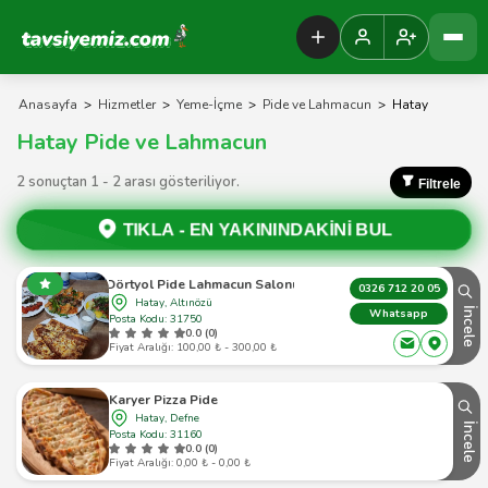
Tavsiyemiz Anasayfa
Anasayfa
>
Hizmetler
>
Yeme-İçme
>
Pide ve Lahmacun
>
Hatay
Hatay Pide ve Lahmacun
2 sonuçtan 1 - 2 arası gösteriliyor.
Filtrele
TIKLA -
EN YAKININDAKİNİ BUL
Dörtyol Pide Lahmacun Salonu
0326 712 20 05
Hatay, Altınözü
İncele
Whatsapp
Posta Kodu: 31750
0.0 (0)
Fiyat Aralığı: 100,00 ₺ - 300,00 ₺
Karyer Pizza Pide
Hatay, Defne
İncele
Posta Kodu: 31160
0.0 (0)
Fiyat Aralığı: 0,00 ₺ - 0,00 ₺