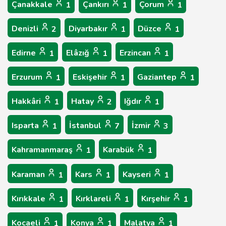
Çanakkale
Çankırı
Çorum
1
1
1
Denizli
Diyarbakır
Düzce
2
1
1
Edirne
Elâzığ
Erzincan
1
1
1
Erzurum
Eskişehir
Gaziantep
1
1
1
Hakkâri
Hatay
Iğdır
1
2
1
Isparta
İstanbul
İzmir
1
7
3
Kahramanmaraş
Karabük
1
1
Karaman
Kars
Kayseri
1
1
1
Kırıkkale
Kırklareli
Kırşehir
1
1
1
Kocaeli
Konya
Malatya
1
1
1