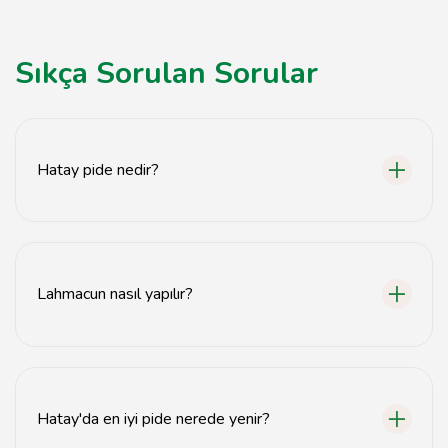
Sıkça Sorulan Sorular
Hatay pide nedir?
Hatay pide, ince hamur üzerine çeşitli malzemelerle
hazırlanan ve fırında pişirilen geleneksel bir Türk
yemekidir.
Lahmacun nasıl yapılır?
Lahmacun, ince bir hamurun üzerine kıyma, sebze ve
baharat karışımının yayılmasıyla yapılan ve fırında
pişirilen bir lezzettir.
Hatay'da en iyi pide nerede yenir?