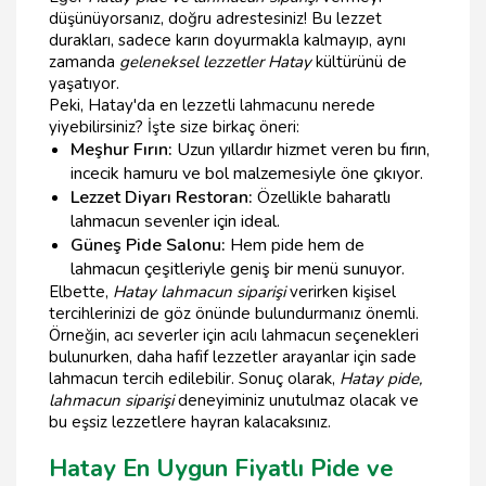
düşünüyorsanız, doğru adrestesiniz! Bu lezzet
durakları, sadece karın doyurmakla kalmayıp, aynı
zamanda
geleneksel lezzetler Hatay
kültürünü de
yaşatıyor.
Peki, Hatay'da en lezzetli lahmacunu nerede
yiyebilirsiniz? İşte size birkaç öneri:
Meşhur Fırın:
Uzun yıllardır hizmet veren bu fırın,
incecik hamuru ve bol malzemesiyle öne çıkıyor.
Lezzet Diyarı Restoran:
Özellikle baharatlı
lahmacun sevenler için ideal.
Güneş Pide Salonu:
Hem pide hem de
lahmacun çeşitleriyle geniş bir menü sunuyor.
Elbette,
Hatay lahmacun siparişi
verirken kişisel
tercihlerinizi de göz önünde bulundurmanız önemli.
Örneğin, acı severler için acılı lahmacun seçenekleri
bulunurken, daha hafif lezzetler arayanlar için sade
lahmacun tercih edilebilir. Sonuç olarak,
Hatay pide,
lahmacun siparişi
deneyiminiz unutulmaz olacak ve
bu eşsiz lezzetlere hayran kalacaksınız.
Hatay En Uygun Fiyatlı Pide ve