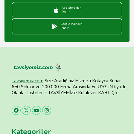
App Store'dan
İndir
Google Play'den
İndir
Tavsiyemiz.com
Size Aradığınız Hizmeti Kolayca Sunar
650 Sektör ve 200.000 Firma Arasında En UYGUN fiyatlı
Olanlar Listelenir. TAVSİYEMİZ’e Kulak ver KAR’lı Çık.
Kategoriler