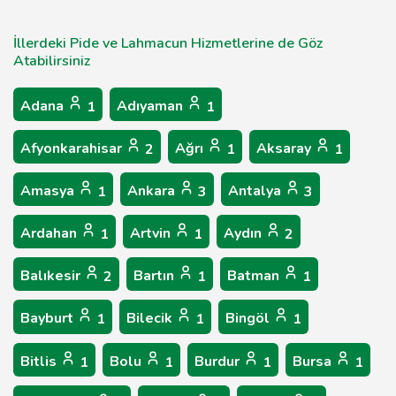
İllerdeki Pide ve Lahmacun Hizmetlerine de Göz
Atabilirsiniz
Adana
Adıyaman
1
1
Afyonkarahisar
Ağrı
Aksaray
2
1
1
Amasya
Ankara
Antalya
1
3
3
Ardahan
Artvin
Aydın
1
1
2
Balıkesir
Bartın
Batman
2
1
1
Bayburt
Bilecik
Bingöl
1
1
1
Bitlis
Bolu
Burdur
Bursa
1
1
1
1