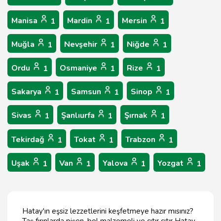
Manisa
Mardin
Mersin
1
1
1
Muğla
Nevşehir
Niğde
1
1
1
Ordu
Osmaniye
Rize
1
1
1
Sakarya
Samsun
Sinop
1
1
1
Sivas
Şanlıurfa
Şırnak
1
1
1
Tekirdağ
Tokat
Trabzon
1
1
1
Uşak
Van
Yalova
Yozgat
1
1
1
1
Hatay'ın eşsiz lezzetlerini keşfetmeye hazır mısınız?
Taş fırınlarda pişen, bol malzemeli ve çıtır çıtır Hatay