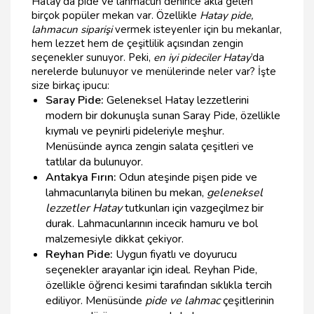
Hatay'da pide ve lahmacun denince akla gelen
birçok popüler mekan var. Özellikle
Hatay pide,
lahmacun siparişi
vermek isteyenler için bu mekanlar,
hem lezzet hem de çeşitlilik açısından zengin
seçenekler sunuyor. Peki,
en iyi pideciler Hatay
’da
nerelerde bulunuyor ve menülerinde neler var? İşte
size birkaç ipucu:
Saray Pide:
Geleneksel Hatay lezzetlerini
modern bir dokunuşla sunan Saray Pide, özellikle
kıymalı ve peynirli pideleriyle meşhur.
Menüsünde ayrıca zengin salata çeşitleri ve
tatlılar da bulunuyor.
Antakya Fırın:
Odun ateşinde pişen pide ve
lahmacunlarıyla bilinen bu mekan,
geleneksel
lezzetler Hatay
tutkunları için vazgeçilmez bir
durak. Lahmacunlarının incecik hamuru ve bol
malzemesiyle dikkat çekiyor.
Reyhan Pide:
Uygun fiyatlı ve doyurucu
seçenekler arayanlar için ideal. Reyhan Pide,
özellikle öğrenci kesimi tarafından sıklıkla tercih
ediliyor. Menüsünde
pide ve lahmac
çeşitlerinin