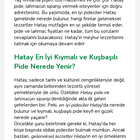
pide, lahmacun siparişi vermek isteyenler için doğru
adrestesiniz. Bu yazımızda, en iyi pideciler Hatay
genelinde nerede bulunur, hangi fırınlar geleneksel
lezzetler Hatay mutfağını en iyi şekilde temsil eder,
pide ve lahmac fiyatları ne kadar, tüm bu soruların
cevaplarını bulacaksınız. Hatay'ın meşhur lezzetlerini
tatmak için okumaya devam edin!
Hatay En İyi Kıymalı ve Kuşbaşılı
Pide Nerede Yenir?
Hatay, sadece tarihi ve kültürel zenginlikleriyle değil,
aynı zamanda birbirinden lezzetli yöresel
yemekleriyle de ünlü. Özellikle
Hatay pide
ve
lahmacun siparişi
denildiğinde akla ilk gelen
şehirlerden biri. Peki,
en iyi pideciler Hatay
'da nerede
bulunur ve kıymalı, kuşbaşılı pide keyfi en güzel
nerede yaşanır?
Öncelikle şunu belirtmek gerekir ki, Hatay'da her
köşe başında iddialı pideciler bulmak mümkün. Ancak
bazıları,
geleneksel lezzetler Hatay
'ın en iyi örneklerini