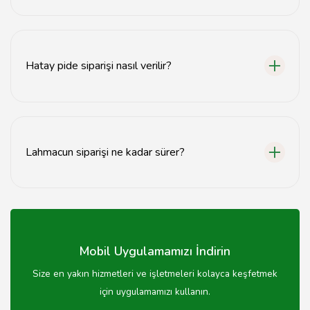
Hatay'da en iyi pideyi deneyimlemek için yerel
pidecileri ziyaret etmeniz önerilir; özellikle Antakya'da
birçok ünlü mekan bulunmaktadır.
Hatay pide siparişi nasıl verilir?
Hatay pide siparişi, restoranların web siteleri veya
telefonları aracılığıyla verilebilir.
Lahmacun siparişi ne kadar sürer?
Lahmacun siparişi, restoranın yoğunluğuna bağlı olarak
genellikle 20-30 dakika içinde hazırlanır ve teslim edilir.
Mobil Uygulamamızı İndirin
Size en yakın hizmetleri ve işletmeleri kolayca keşfetmek
için uygulamamızı kullanın.