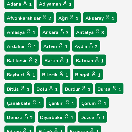
Adana
Adıyaman
1
1
Afyonkarahisar
Ağrı
Aksaray
2
1
1
Amasya
Ankara
Antalya
1
3
3
Ardahan
Artvin
Aydın
1
1
2
Balıkesir
Bartın
Batman
2
1
1
Bayburt
Bilecik
Bingöl
1
1
1
Bitlis
Bolu
Burdur
Bursa
1
1
1
1
Çanakkale
Çankırı
Çorum
1
1
1
Denizli
Diyarbakır
Düzce
2
1
1
Edirne
Elâzığ
Erzincan