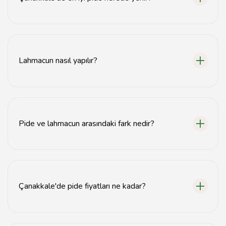
Çanakkale'de en iyi pideyi deneyimlemek için yerel
restoranları ziyaret edebilirsiniz. Özellikle tarihi pideciler
önerilmektedir.
Lahmacun nasıl yapılır?
Lahmacun, ince bir hamurun üzerine kıyma, soğan, biber
ve baharat karışımının yayılmasıyla yapılır ve fırında
pişirilir.
Pide ve lahmacun arasındaki fark nedir?
Pide, genellikle daha kalın bir hamurla yapılırken,
lahmacun ince hamur üzerine kıymalı harç konularak
hazırlanır.
Çanakkale'de pide fiyatları ne kadar?
Çanakkale'de pide fiyatları restoranlara göre değişiklik