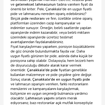
ve
geleneksel lahmacunun
tadına varırken fiyat da
önemli bir kriter. Peki, Çanakkale'de en uygun fiyatlı
pide ve lahmacunu nereden sipariş edebilirsiniz?
Birçok
pide restoranı
ve fırın, özellikle online sipariş
platformları üzerinden cazip kampanyalar ve
indirimler sunuyor. Örneğin, belirli saatlerde yapılan
siparişlerde indirim kazanabilir, veya belirli miktarın
üzerindeki siparişlerde ücretsiz teslimat
avantajlarından faydalanabilirsiniz.
Fiyat karşılaştırması yaparken, porsiyon büyüklüklerini
de göz önünde bulundurmakta fayda var. Daha
uygun fiyatlı görünen bir pide, aslında daha küçük bir
porsiyona sahip olabilir. Dolayısıyla, hem lezzeti hem
de doyuruculuğu dikkate alarak karar vermek
önemlidir.
Çanakkale'de pide
fiyatları genellikle
kullanılan malzemeye ve pide çeşidine göre değişir.
Sonuç olarak,
Çanakkale'de en uygun fiyatlı pide
ve lahmacun siparişini verirken, farklı restoranların
menülerini ve kampanyalarını karşılaştırmak,
bütçenize en uygun seçeneği bulmanıza yardımcı
olacaktır.
Lahmacun yapımı
sırlarını merak
ediyorsanız, bazı restoranlar açık mutfak konseptiyle