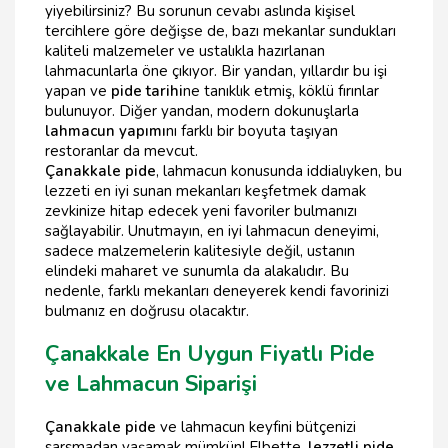
yiyebilirsiniz? Bu sorunun cevabı aslında kişisel
tercihlere göre değişse de, bazı mekanlar sundukları
kaliteli malzemeler ve ustalıkla hazırlanan
lahmacunlarla öne çıkıyor. Bir yandan, yıllardır bu işi
yapan ve
pide tarihi
ne tanıklık etmiş, köklü fırınlar
bulunuyor. Diğer yandan, modern dokunuşlarla
lahmacun yapımı
nı farklı bir boyuta taşıyan
restoranlar da mevcut.
Çanakkale pide
, lahmacun konusunda iddialıyken, bu
lezzeti en iyi sunan mekanları keşfetmek damak
zevkinize hitap edecek yeni favoriler bulmanızı
sağlayabilir. Unutmayın, en iyi lahmacun deneyimi,
sadece malzemelerin kalitesiyle değil, ustanın
elindeki maharet ve sunumla da alakalıdır. Bu
nedenle, farklı mekanları deneyerek kendi favorinizi
bulmanız en doğrusu olacaktır.
Çanakkale En Uygun Fiyatlı Pide
ve Lahmacun Siparişi
Çanakkale pide
ve lahmacun keyfini bütçenizi
sarsmadan yaşamak mümkün! Elbette,
lezzetli pide