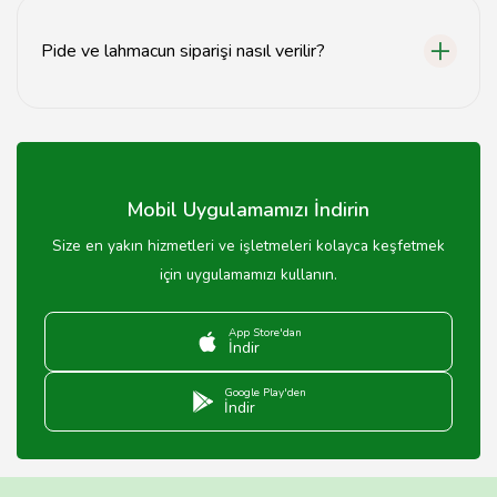
göstermekle birlikte genellikle 30-60 TL arasında
değişmektedir.
Pide ve lahmacun siparişi nasıl verilir?
Pide ve lahmacun siparişi, restoranların telefon
numaraları veya online sipariş sistemleri aracılığıyla
verilebilir.
Mobil Uygulamamızı İndirin
Size en yakın hizmetleri ve işletmeleri kolayca keşfetmek
için uygulamamızı kullanın.
App Store'dan
İndir
Google Play'den
İndir