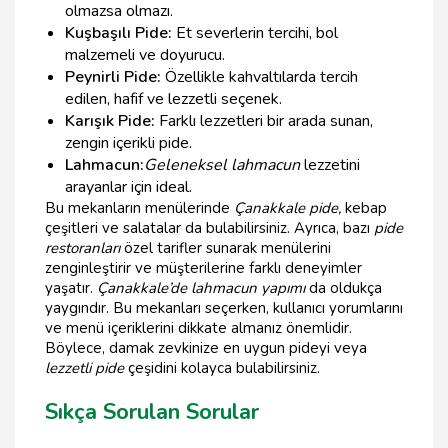
olmazsa olmazı.
Kuşbaşılı Pide:
Et severlerin tercihi, bol
malzemeli ve doyurucu.
Peynirli Pide:
Özellikle kahvaltılarda tercih
edilen, hafif ve lezzetli seçenek.
Karışık Pide:
Farklı lezzetleri bir arada sunan,
zengin içerikli pide.
Lahmacun:
Geleneksel lahmacun
lezzetini
arayanlar için ideal.
Bu mekanların menülerinde
Çanakkale pide,
kebap
çeşitleri ve salatalar da bulabilirsiniz. Ayrıca, bazı
pide
restoranları
özel tarifler sunarak menülerini
zenginleştirir ve müşterilerine farklı deneyimler
yaşatır.
Çanakkale’de lahmacun yapımı
da oldukça
yaygındır. Bu mekanları seçerken, kullanıcı yorumlarını
ve menü içeriklerini dikkate almanız önemlidir.
Böylece, damak zevkinize en uygun pideyi veya
lezzetli pide
çeşidini kolayca bulabilirsiniz.
Sıkça Sorulan Sorular