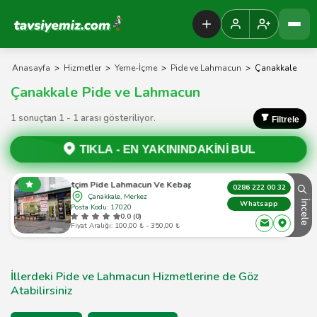
Tavsiyemiz Anasayfa
Anasayfa
>
Hizmetler
>
Yeme-İçme
>
Pide ve Lahmacun
>
Çanakkale
Çanakkale Pide ve Lahmacun
1 sonuçtan 1 - 1 arası gösteriliyor.
Filtrele
TIKLA -
EN YAKININDAKİNİ BUL
Paketçim Pide Lahmacun Ve Kebap Salonu
0286 222 00 32
Çanakkale, Merkez
İncele
Whatsapp
Posta Kodu: 17020
0.0 (0)
Fiyat Aralığı: 100,00 ₺ - 350,00 ₺
İllerdeki Pide ve Lahmacun Hizmetlerine de Göz
Atabilirsiniz