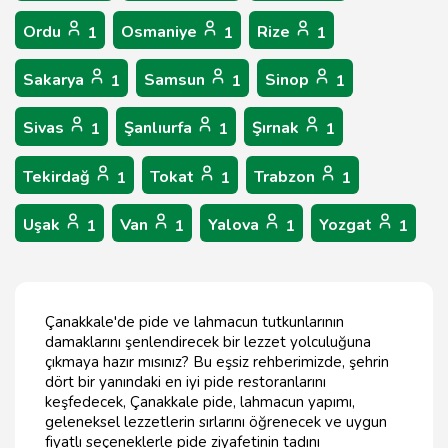
Ordu
Osmaniye
Rize
1
1
1
Sakarya
Samsun
Sinop
1
1
1
Sivas
Şanlıurfa
Şırnak
1
1
1
Tekirdağ
Tokat
Trabzon
1
1
1
Uşak
Van
Yalova
Yozgat
1
1
1
1
Çanakkale'de pide ve lahmacun tutkunlarının
damaklarını şenlendirecek bir lezzet yolculuğuna
çıkmaya hazır mısınız? Bu eşsiz rehberimizde, şehrin
dört bir yanındaki en iyi pide restoranlarını
keşfedecek, Çanakkale pide, lahmacun yapımı,
geleneksel lezzetlerin sırlarını öğrenecek ve uygun
fiyatlı seçeneklerle pide ziyafetinin tadını