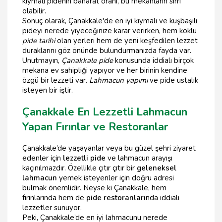
kıymalı pidenin baharat oranı, bu mekanların sırrı
olabilir.
Sonuç olarak, Çanakkale'de en iyi kıymalı ve kuşbaşılı
pideyi nerede yiyeceğinize karar verirken, hem köklü
pide tarihi
olan yerleri hem de yeni keşfedilen lezzet
duraklarını göz önünde bulundurmanızda fayda var.
Unutmayın,
Çanakkale pide
konusunda iddialı birçok
mekana ev sahipliği yapıyor ve her birinin kendine
özgü bir lezzeti var.
Lahmacun yapımı
ve pide ustalık
isteyen bir iştir.
Çanakkale En Lezzetli Lahmacun
Yapan Fırınlar ve Restoranlar
Çanakkale’de yaşayanlar veya bu güzel şehri ziyaret
edenler için
lezzetli pide
ve lahmacun arayışı
kaçınılmazdır. Özellikle çıtır çıtır bir
geleneksel
lahmacun
yemek isteyenler için doğru adresi
bulmak önemlidir. Neyse ki Çanakkale, hem
fırınlarında hem de
pide restoranları
nda iddialı
lezzetler sunuyor.
Peki, Çanakkale’de en iyi lahmacunu nerede