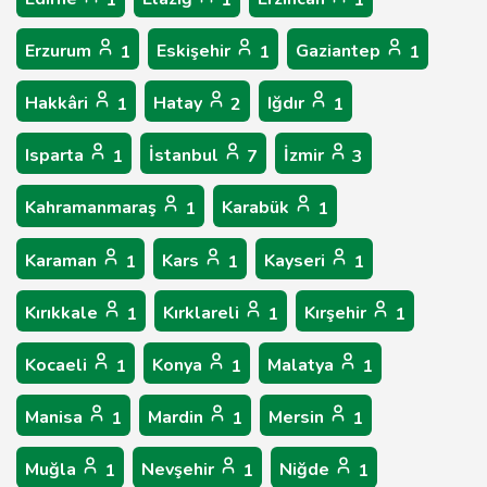
1
1
1
Erzurum
Eskişehir
Gaziantep
1
1
1
Hakkâri
Hatay
Iğdır
1
2
1
Isparta
İstanbul
İzmir
1
7
3
Kahramanmaraş
Karabük
1
1
Karaman
Kars
Kayseri
1
1
1
Kırıkkale
Kırklareli
Kırşehir
1
1
1
Kocaeli
Konya
Malatya
1
1
1
Manisa
Mardin
Mersin
1
1
1
Muğla
Nevşehir
Niğde
1
1
1