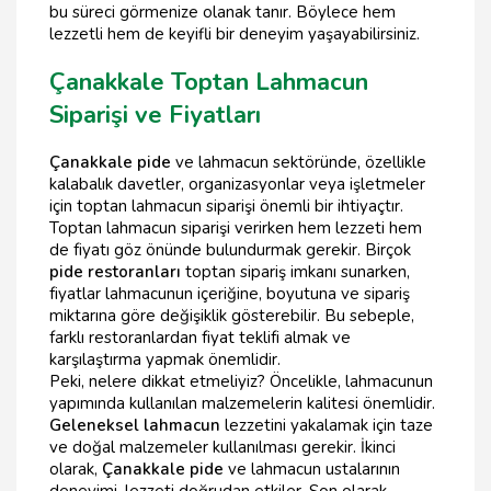
bu süreci görmenize olanak tanır. Böylece hem
lezzetli hem de keyifli bir deneyim yaşayabilirsiniz.
Çanakkale Toptan Lahmacun
Siparişi ve Fiyatları
Çanakkale pide
ve lahmacun sektöründe, özellikle
kalabalık davetler, organizasyonlar veya işletmeler
için toptan lahmacun siparişi önemli bir ihtiyaçtır.
Toptan lahmacun siparişi verirken hem lezzeti hem
de fiyatı göz önünde bulundurmak gerekir. Birçok
pide restoranları
toptan sipariş imkanı sunarken,
fiyatlar lahmacunun içeriğine, boyutuna ve sipariş
miktarına göre değişiklik gösterebilir. Bu sebeple,
farklı restoranlardan fiyat teklifi almak ve
karşılaştırma yapmak önemlidir.
Peki, nelere dikkat etmeliyiz? Öncelikle, lahmacunun
yapımında kullanılan malzemelerin kalitesi önemlidir.
Geleneksel lahmacun
lezzetini yakalamak için taze
ve doğal malzemeler kullanılması gerekir. İkinci
olarak,
Çanakkale pide
ve lahmacun ustalarının
deneyimi, lezzeti doğrudan etkiler. Son olarak,