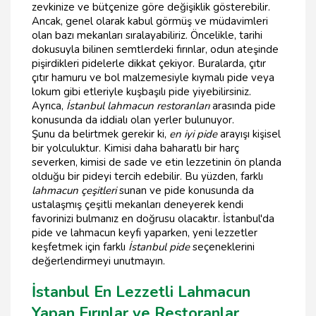
zevkinize ve bütçenize göre değişiklik gösterebilir.
Ancak, genel olarak kabul görmüş ve müdavimleri
olan bazı mekanları sıralayabiliriz. Öncelikle, tarihi
dokusuyla bilinen semtlerdeki fırınlar, odun ateşinde
pişirdikleri pidelerle dikkat çekiyor. Buralarda, çıtır
çıtır hamuru ve bol malzemesiyle kıymalı pide veya
lokum gibi etleriyle kuşbaşılı pide yiyebilirsiniz.
Ayrıca,
İstanbul lahmacun restoranları
arasında pide
konusunda da iddialı olan yerler bulunuyor.
Şunu da belirtmek gerekir ki,
en iyi pide
arayışı kişisel
bir yolculuktur. Kimisi daha baharatlı bir harç
severken, kimisi de sade ve etin lezzetinin ön planda
olduğu bir pideyi tercih edebilir. Bu yüzden, farklı
lahmacun çeşitleri
sunan ve pide konusunda da
ustalaşmış çeşitli mekanları deneyerek kendi
favorinizi bulmanız en doğrusu olacaktır. İstanbul'da
pide ve lahmacun keyfi yaparken, yeni lezzetler
keşfetmek için farklı
İstanbul pide
seçeneklerini
değerlendirmeyi unutmayın.
İstanbul En Lezzetli Lahmacun
Yapan Fırınlar ve Restoranlar