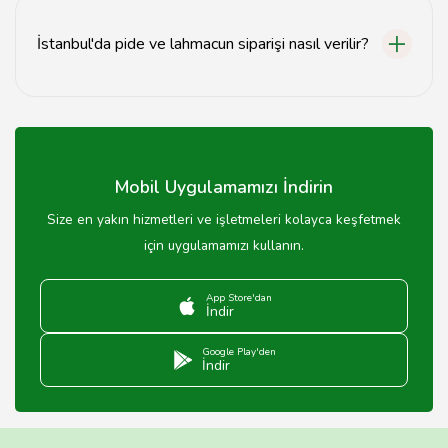
seçenekleri sunmaktadır. Özellikle bitkisel
malzemelerle hazırlanan alternatifler bulabilirsiniz.
İstanbul'da pide ve lahmacun siparişi nasıl verilir?
İstanbul'daki birçok pide ve lahmacun restoranı, online
sipariş imkanı sunmaktadır. Restoranların web siteleri
veya yemek sipariş uygulamaları üzerinden kolayca
sipariş verebilirsiniz.
Mobil Uygulamamızı İndirin
Size en yakın hizmetleri ve işletmeleri kolayca keşfetmek
için uygulamamızı kullanın.
App Store'dan
İndir
Google Play'den
İndir