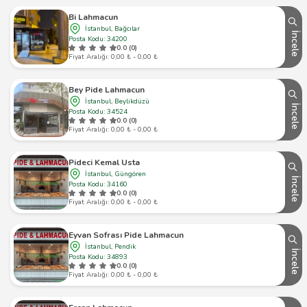
Bi Lahmacun
İstanbul, Bağcılar
İncele
Posta Kodu: 34200
0.0 (0)
Fiyat Aralığı: 0,00 ₺ - 0,00 ₺
Bey Pide Lahmacun
İstanbul, Beylikdüzü
İncele
Posta Kodu: 34524
0.0 (0)
Fiyat Aralığı: 0,00 ₺ - 0,00 ₺
Pideci Kemal Usta
İstanbul, Güngören
İncele
Posta Kodu: 34160
0.0 (0)
Fiyat Aralığı: 0,00 ₺ - 0,00 ₺
Eyvan Sofrası Pide Lahmacun
İstanbul, Pendik
İncele
Posta Kodu: 34893
0.0 (0)
Fiyat Aralığı: 0,00 ₺ - 0,00 ₺