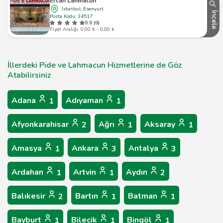
Ercan Lahmacun
İstanbul, Esenyurt
İncele
Posta Kodu: 34517
0.0 (0)
Fiyat Aralığı: 0,00 ₺ - 0,00 ₺
İllerdeki Pide ve Lahmacun Hizmetlerine de Göz
Atabilirsiniz
Adana
Adıyaman
1
1
Afyonkarahisar
Ağrı
Aksaray
2
1
1
Amasya
Ankara
Antalya
1
3
3
Ardahan
Artvin
Aydın
1
1
2
Balıkesir
Bartın
Batman
2
1
1
Bayburt
Bilecik
Bingöl
1
1
1