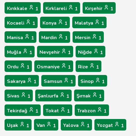
Kırıkkale
Kırklareli
Kırşehir
1
1
1
Kocaeli
Konya
Malatya
1
1
1
Manisa
Mardin
Mersin
1
1
1
Muğla
Nevşehir
Niğde
1
1
1
Ordu
Osmaniye
Rize
1
1
1
Sakarya
Samsun
Sinop
1
1
1
Sivas
Şanlıurfa
Şırnak
1
1
1
Tekirdağ
Tokat
Trabzon
1
1
1
Uşak
Van
Yalova
Yozgat
1
1
1
1