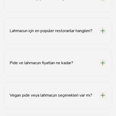
İstanbul'da en iyi pideyi bulabileceğiniz mekanlar
arasında Beşiktaş'taki Pideci Ahmet, Fatih'teki Çınar
Pide ve Kadıköy'deki Pideci Selçuk yer alıyor.
Lahmacun için en popüler restoranlar hangileri?
İstanbul'da lahmacun için popüler restoranlar arasında
Kalkanlı Lahmacun, Şehzade Erzurum Cağ Kebap ve
Çınar Lahmacun bulunuyor.
Pide ve lahmacun fiyatları ne kadar?
İstanbul'da pide fiyatları genellikle 30-70 TL arasında
değişirken, lahmacun fiyatları 20-40 TL civarındadır.
Vegan pide veya lahmacun seçenekleri var mı?
Evet, bazı restoranlar vegan pide ve lahmacun