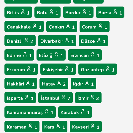
Bitlis
Bolu
Burdur
Bursa
1
1
1
1
Çanakkale
Çankırı
Çorum
1
1
1
Denizli
Diyarbakır
Düzce
2
1
1
Edirne
Elâzığ
Erzincan
1
1
1
Erzurum
Eskişehir
Gaziantep
1
1
1
Hakkâri
Hatay
Iğdır
1
2
1
Isparta
İstanbul
İzmir
1
7
3
Kahramanmaraş
Karabük
1
1
Karaman
Kars
Kayseri
1
1
1