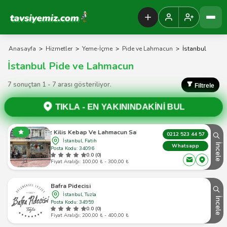
Tavsiyemiz Anasayfa
Anasayfa
>
Hizmetler
>
Yeme-İçme
>
Pide ve Lahmacun
>
İstanbul
İstanbul Pide ve Lahmacun
7 sonuçtan 1 - 7 arası gösteriliyor.
Filtrele
TIKLA -
EN YAKININDAKİNİ BUL
Öz Kilis Kebap Ve Lahmacun Salonu
0212 523 44 57
İstanbul, Fatih
İncele
Whatsapp
Posta Kodu: 34096
0.0 (0)
Fiyat Aralığı: 100,00 ₺ - 300,00 ₺
Bafra Pidecisi
İstanbul, Tuzla
İncele
Posta Kodu: 34959
0.0 (0)
Fiyat Aralığı: 200,00 ₺ - 400,00 ₺