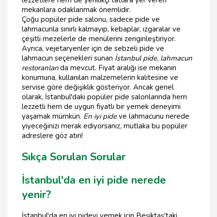
lezzetlere hem de yenilikçi tatlara yer veren
mekanlara odaklanmak önemlidir.
Çoğu popüler pide salonu, sadece pide ve
lahmacunla sınırlı kalmayıp, kebaplar, ızgaralar ve
çeşitli mezelerle de menülerini zenginleştiriyor.
Ayrıca, vejetaryenler için de sebzeli pide ve
lahmacun seçenekleri sunan
İstanbul pide, lahmacun
restoranları
da mevcut. Fiyat aralığı ise mekanın
konumuna, kullanılan malzemelerin kalitesine ve
servise göre değişiklik gösteriyor. Ancak genel
olarak, İstanbul'daki popüler pide salonlarında hem
lezzetli hem de uygun fiyatlı bir yemek deneyimi
yaşamak mümkün.
En iyi pide
ve lahmacunu nerede
yiyeceğinizi merak ediyorsanız, mutlaka bu popüler
adreslere göz atın!
Sıkça Sorulan Sorular
İstanbul'da en iyi pide nerede
yenir?
İstanbul'da en iyi pideyi yemek için Beşiktaş'taki