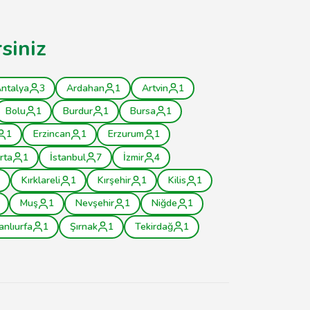
siniz
ntalya
3
Ardahan
1
Artvin
1
Bolu
1
Burdur
1
Bursa
1
1
Erzincan
1
Erzurum
1
rta
1
İstanbul
7
İzmir
4
Kırklareli
1
Kırşehir
1
Kilis
1
Muş
1
Nevşehir
1
Niğde
1
anlıurfa
1
Şırnak
1
Tekirdağ
1