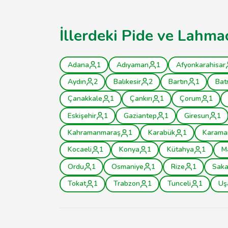
İllerdeki Pide ve Lahma
Adana
1
Adıyaman
1
Afyonkarahisar
Aydın
2
Balıkesir
2
Bartın
1
Bat
Çanakkale
1
Çankırı
1
Çorum
1
Eskişehir
1
Gaziantep
1
Giresun
1
Kahramanmaraş
1
Karabük
1
Karama
Kocaeli
1
Konya
1
Kütahya
1
M
Ordu
1
Osmaniye
1
Rize
1
Saka
Tokat
1
Trabzon
1
Tunceli
1
Uş