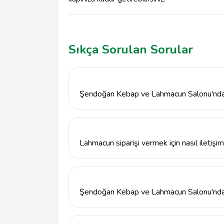
Sıkça Sorulan Sorular
Şendoğan Kebap ve Lahmacun Salonu'nda h
Şendoğan Kebap ve Lahmacun Salonu'nda Ada
çeşitleri bulunmaktadır. Her kebap, taze m
sunmaktadır.
Lahmacun siparişi vermek için nasıl iletişi
Lahmacun siparişi vermek için 0322 226 19 2
adresimiz Subaşılar Sitesi, Yeşilyurt, 7118
Şendoğan Kebap ve Lahmacun Salonu'nda 
Evet, Şendoğan Kebap ve Lahmacun Salonu'n
Misafirlerimiz, lezzetli kebap ve lahmacunla