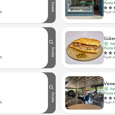
Posta 
İncele
 ₺
Fiyat A
Güle
Ad
Posta 
İncele
 ₺
Fiyat A
Vene
Ad
Posta 
İncele
 ₺
Fiyat A