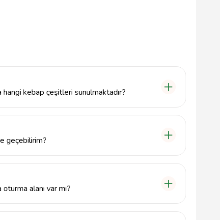
angi kebap çeşitleri sunulmaktadır?
na kebabı, kuzu şiş ve tavuk şiş gibi çeşitli kebap
alzemelerle hazırlanarak lezzetli bir deneyim
me geçebilirim?
6 numaralı telefonu arayabilirsiniz. Ayrıca,
1. Sk. No:29/D Altı, 01150 Seyhan/Adana'dır.
oturma alanı var mı?
da keyifli bir oturma alanı bulunmaktadır.
rını burada rahat bir ortamda tadabilirler.