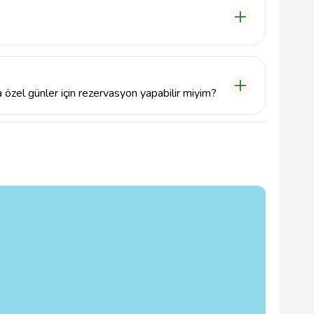
nın her günü hizmet vermekte olup, genellikle öğle
Kesin saatler için telefonla bilgi almanızı öneririz.
el günler için rezervasyon yapabilir miyim?
rsiniz. Bunun için 0322 226 19 26 numaralı telefondan
irsiniz.