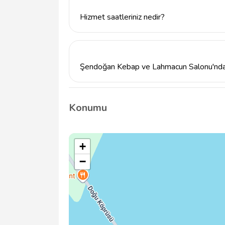
Hizmet saatleriniz nedir?
Şendoğan Kebap ve Lahmacun Salonu, hafta
saatlerinden akşam saatlerine kadar açıktır. 
Şendoğan Kebap ve Lahmacun Salonu'nda öz
Evet, özel günler için rezervasyon yapabili
bizimle iletişime geçerek detayları görüşebil
Konumu
+
−