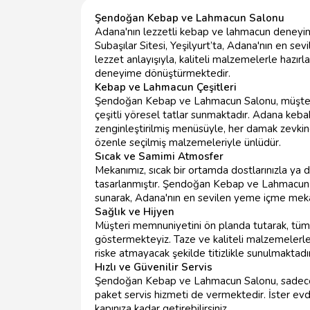
Şendoğan Kebap ve Lahmacun Salonu
Adana'nın lezzetli kebap ve lahmacun deney
Subaşılar Sitesi, Yeşilyurt’ta, Adana'nın en sev
lezzet anlayışıyla, kaliteli malzemelerle hazır
deneyime dönüştürmektedir.
Kebap ve Lahmacun Çeşitleri
Şendoğan Kebap ve Lahmacun Salonu, müşterile
çeşitli yöresel tatlar sunmaktadır. Adana keba
zenginleştirilmiş menüsüyle, her damak zevki
özenle seçilmiş malzemeleriyle ünlüdür.
Sıcak ve Samimi Atmosfer
Mekanımız, sıcak bir ortamda dostlarınızla ya d
tasarlanmıştır. Şendoğan Kebap ve Lahmacun Sal
sunarak, Adana'nın en sevilen yeme içme mekan
Sağlık ve Hijyen
Müşteri memnuniyetini ön planda tutarak, tüm
göstermekteyiz. Taze ve kaliteli malzemelerle 
riske atmayacak şekilde titizlikle sunulmaktadır
Hızlı ve Güvenilir Servis
Şendoğan Kebap ve Lahmacun Salonu, sadece 
paket servis hizmeti de vermektedir. İster evde i
kapınıza kadar getirebilirsiniz.