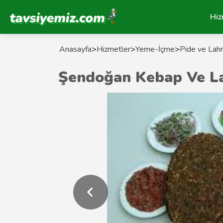
Tavsiyemiz Anasayfa
Hiz
Anasayfa
>
Hizmetler
>
Yeme-İçme
>
Pide ve Lah
Şendoğan Kebap Ve L