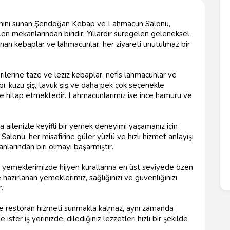
imini sunan Şendoğan Kebap ve Lahmacun Salonu,
ilen mekanlarından biridir. Yıllardır süregelen geleneksel
lanan kebaplar ve lahmacunlar, her ziyareti unutulmaz bir
rine taze ve leziz kebaplar, nefis lahmacunlar ve
bı, kuzu şiş, tavuk şiş ve daha pek çok seçenekle
ne hitap etmektedir. Lahmacunlarımız ise ince hamuru ve
a ailenizle keyifli bir yemek deneyimi yaşamanız için
onu, her misafirine güler yüzlü ve hızlı hizmet anlayışı
larından biri olmayı başarmıştır.
 yemeklerimizde hijyen kurallarına en üst seviyede özen
hazırlanan yemeklerimiz, sağlığınızı ve güvenliğinizi
.
restoran hizmeti sunmakla kalmaz, aynı zamanda
ster iş yerinizde, dilediğiniz lezzetleri hızlı bir şekilde