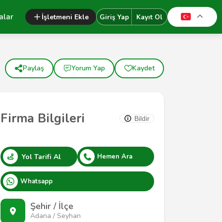
alar
İşletmeni Ekle
Giriş Yap
Kayıt Ol
Paylaş
Yorum Yap
Kaydet
Firma Bilgileri
Bildir
Yol Tarifi Al
Hemen Ara
Whatsapp
Şehir / İlçe
Adana / Seyhan