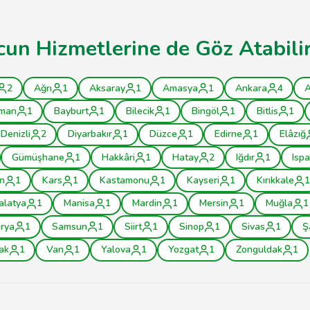
cun Hizmetlerine de Göz Atabilir
2
Ağrı
1
Aksaray
1
Amasya
1
Ankara
4
A
man
1
Bayburt
1
Bilecik
1
Bingöl
1
Bitlis
1
Denizli
2
Diyarbakır
1
Düzce
1
Edirne
1
Elâzığ
Gümüşhane
1
Hakkâri
1
Hatay
2
Iğdır
1
Ispa
n
1
Kars
1
Kastamonu
1
Kayseri
1
Kırıkkale
1
alatya
1
Manisa
1
Mardin
1
Mersin
1
Muğla
1
rya
1
Samsun
1
Siirt
1
Sinop
1
Sivas
1
Ş
ak
1
Van
1
Yalova
1
Yozgat
1
Zonguldak
1