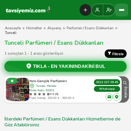
Tavsiyemiz Anasayfa
Anasayfa
>
Hizmetler
>
Alışveriş
>
Parfümeri / Esans Dükkanları
>
Tunceli
Tunceli Parfümeri / Esans Dükkanları
1 sonuçtan 1 - 1 arası gösteriliyor.
Filtrele
TIKLA -
EN YAKININDAKİNİ BUL
Yeni Gençlik Parfümeri
0212 227 38 45
Tunceli, Merkez
İncele
Whatsapp
Posta Kodu: 62002
0.0 (0)
Fiyat Aralığı: 100,00 ₺ - 500,00 ₺
İllerdeki Parfümeri / Esans Dükkanları Hizmetlerine de
Göz Atabilirsiniz