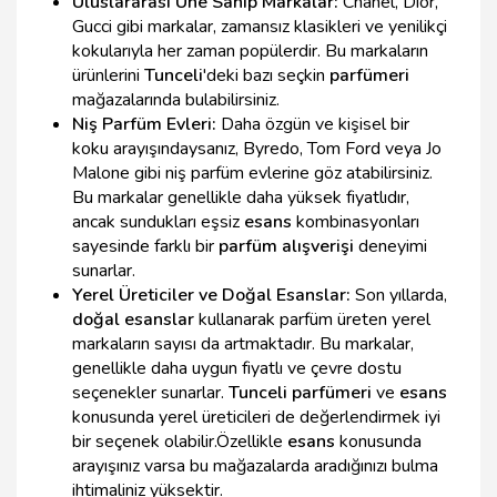
Uluslararası Üne Sahip Markalar:
Chanel, Dior,
Gucci gibi markalar, zamansız klasikleri ve yenilikçi
kokularıyla her zaman popülerdir. Bu markaların
ürünlerini
Tunceli
'deki bazı seçkin
parfümeri
mağazalarında bulabilirsiniz.
Niş Parfüm Evleri:
Daha özgün ve kişisel bir
koku arayışındaysanız, Byredo, Tom Ford veya Jo
Malone gibi niş parfüm evlerine göz atabilirsiniz.
Bu markalar genellikle daha yüksek fiyatlıdır,
ancak sundukları eşsiz
esans
kombinasyonları
sayesinde farklı bir
parfüm alışverişi
deneyimi
sunarlar.
Yerel Üreticiler ve Doğal Esanslar:
Son yıllarda,
doğal esanslar
kullanarak parfüm üreten yerel
markaların sayısı da artmaktadır. Bu markalar,
genellikle daha uygun fiyatlı ve çevre dostu
seçenekler sunarlar.
Tunceli parfümeri
ve
esans
konusunda yerel üreticileri de değerlendirmek iyi
bir seçenek olabilir.Özellikle
esans
konusunda
arayışınız varsa bu mağazalarda aradığınızı bulma
ihtimaliniz yüksektir.