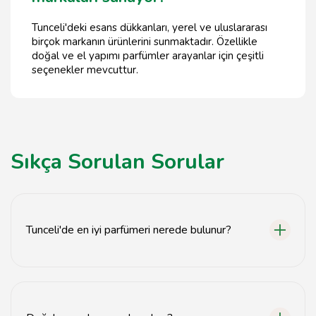
Tunceli'deki esans dükkanları, yerel ve uluslararası
birçok markanın ürünlerini sunmaktadır. Özellikle
doğal ve el yapımı parfümler arayanlar için çeşitli
seçenekler mevcuttur.
Sıkça Sorulan Sorular
Tunceli'de en iyi parfümeri nerede bulunur?
Tunceli'de en iyi parfümeriler genellikle şehir
merkezinde yer almaktadır. Yerel esans dükkanlarını
ziyaret ederek kaliteli ürünler bulabilirsiniz.