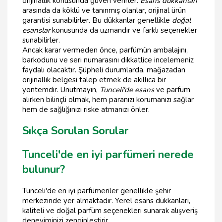
orijinallik konusunda güven verirler.
Esans dükkanları
arasında da köklü ve tanınmış olanlar, orijinal ürün
garantisi sunabilirler. Bu dükkanlar genellikle
doğal
esanslar
konusunda da uzmandır ve farklı seçenekler
sunabilirler.
Ancak karar vermeden önce, parfümün ambalajını,
barkodunu ve seri numarasını dikkatlice incelemeniz
faydalı olacaktır. Şüpheli durumlarda, mağazadan
orijinallik belgesi talep etmek de akıllıca bir
yöntemdir. Unutmayın,
Tunceli'de esans
ve parfüm
alırken bilinçli olmak, hem paranızı korumanızı sağlar
hem de sağlığınızı riske atmanızı önler.
Sıkça Sorulan Sorular
Tunceli'de en iyi parfümeri nerede
bulunur?
Tunceli'de en iyi parfümeriler genellikle şehir
merkezinde yer almaktadır. Yerel esans dükkanları,
kaliteli ve doğal parfüm seçenekleri sunarak alışveriş
deneyiminizi zenginleştirir.