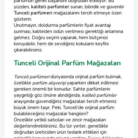
parfümün genel başarısını doğrudan etkiliyor. Bu
yüzden,
kaliteli parfümler
sunan, bilindik ve güvenilir
Tunceli parfümeri
mağazalarını tercih etmeye özen
gösterin.
Unutmayın, doldurma parfümlerin fiyat avantajı
sunması, kaliteden ödün verilmesi gerektiği anlamına
gelmez. Doğru seçimi yaparak, hem bütçenizi
koruyabilir, hem de sevdiğiniz kokuların keyfini
çıkarabilirsiniz.
Tunceli Orijinal Parfüm Mağazaları
Tunceli parfümeri
dünyasında orijinal parfüm bulmak,
özellikle
parfüm alışverişi
yaparken dikkat edilmesi
gereken önemli bir konudur. Sahte parfümlerin
yaygınlığı göz önüne alındığında,
kaliteli parfümler
arayışında güvendiğiniz mağazaları tercih etmeniz
büyük önem taşır. Peki, Tunceli'de orijinal parfüm
bulabileceğiniz mağazalar hangileri?
Öncelikle yetkili satıcıları ve zincir mağazaları
değerlendirebilirsiniz. Bu tür yerler, genellikle
doğrudan üreticiden ürün tedarik ettikleri için