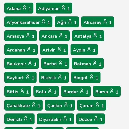
Adana
Adıyaman
1
1
Afyonkarahisar
Ağrı
Aksaray
1
1
1
Amasya
Ankara
Antalya
1
1
1
Ardahan
Artvin
Aydın
1
1
1
Balıkesir
Bartın
Batman
1
1
1
Bayburt
Bilecik
Bingöl
1
1
1
Bitlis
Bolu
Burdur
Bursa
1
1
1
1
Çanakkale
Çankırı
Çorum
1
1
1
Denizli
Diyarbakır
Düzce
1
1
1