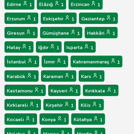
Edirne
Elâzığ
Erzincan
1
1
1
Erzurum
Eskişehir
Gaziantep
1
1
1
Giresun
Gümüşhane
Hakkâri
1
1
1
Hatay
Iğdır
Isparta
1
1
1
İstanbul
İzmir
Kahramanmaraş
1
1
1
Karabük
Karaman
Kars
1
1
1
Kastamonu
Kayseri
Kırıkkale
1
1
1
Kırklareli
Kırşehir
Kilis
1
1
1
Kocaeli
Konya
Kütahya
1
1
1