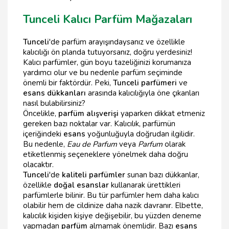
Tunceli Kalıcı Parfüm Mağazaları
Tunceli
'de parfüm arayışındaysanız ve özellikle
kalıcılığı ön planda tutuyorsanız, doğru yerdesiniz!
Kalıcı parfümler, gün boyu tazeliğinizi korumanıza
yardımcı olur ve bu nedenle parfüm seçiminde
önemli bir faktördür. Peki,
Tunceli parfümeri
ve
esans dükkanları
arasında kalıcılığıyla öne çıkanları
nasıl bulabilirsiniz?
Öncelikle,
parfüm alışverişi
yaparken dikkat etmeniz
gereken bazı noktalar var. Kalıcılık, parfümün
içeriğindeki
esans
yoğunluğuyla doğrudan ilgilidir.
Bu nedenle,
Eau de Parfum
veya
Parfum
olarak
etiketlenmiş seçeneklere yönelmek daha doğru
olacaktır.
Tunceli
'de
kaliteli parfümler
sunan bazı dükkanlar,
özellikle
doğal esanslar
kullanarak ürettikleri
parfümlerle bilinir. Bu tür parfümler hem daha kalıcı
olabilir hem de cildinize daha nazik davranır. Elbette,
kalıcılık kişiden kişiye değişebilir, bu yüzden deneme
yapmadan
parfüm
almamak önemlidir. Bazı
esans