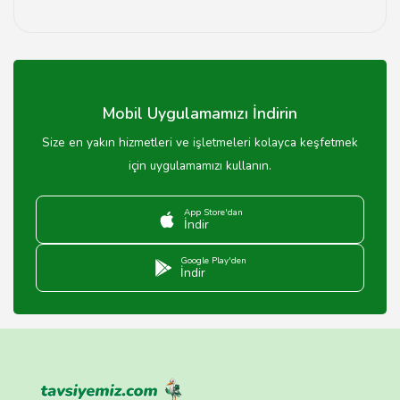
Esans dükkanlarında fiyatlar, ürünün kalitesine ve
markasına göre değişiklik göstermektedir. Genellikle 50
TL'den başlayarak 500 TL'ye kadar çıkabilir.
Mobil Uygulamamızı İndirin
Size en yakın hizmetleri ve işletmeleri kolayca keşfetmek
için uygulamamızı kullanın.
App Store'dan
İndir
Google Play'den
İndir