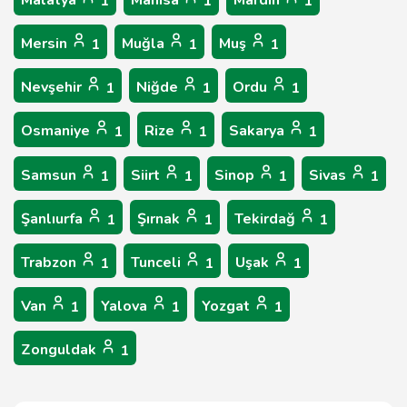
Malatya
Manisa
Mardin
1
1
1
Mersin
Muğla
Muş
1
1
1
Nevşehir
Niğde
Ordu
1
1
1
Osmaniye
Rize
Sakarya
1
1
1
Samsun
Siirt
Sinop
Sivas
1
1
1
1
Şanlıurfa
Şırnak
Tekirdağ
1
1
1
Trabzon
Tunceli
Uşak
1
1
1
Van
Yalova
Yozgat
1
1
1
Zonguldak
1