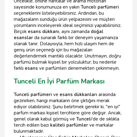
Öncelikle, online haritalar ve arama motorları
sayesinde konumunuza en yakın
Tunceli parfümeri
seçeneklerini listeleyebilirsiniz. Ardından, bu
mağazaların sunduğu ürün yelpazesini ve müşteri
yorumlarını inceleyerek ideal seçiminizi yapabilirsiniz.
Birçok
esans dükkanı
, aynı zamanda
doğal
esanslar
da sunarak farklı bir deneyim yaşamanıza
olanak tanır. Dolayısıyla, hem hızlı ulaşım hem de
geniş ürün seçeneği için bu mağazaları
değerlendirmek mantıklı olacaktır. Unutmayın, doğru
parfümü bulmak kişisel bir yolculuktur; bu nedenle
farklı
esans
ve parfümleri denemekten çekinmeyin.
Tunceli En İyi Parfüm Markası
Tunceli parfümeri
ve
esans dükkanları
arasında
gezinirken, hangi markaların öne çıktığını merak
ediyor olabilirsiniz. Şunu belirtmek gerekir ki, "en iyi"
parfüm markası kişisel tercihlere göre değişir. Ancak,
genel olarak kabul görmüş ve
Tunceli
'de de sıklıkla
tercih edilen bazı
kaliteli parfümler
ve markalar
bulunmaktadır.