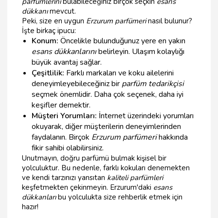
parfümlerini
bulabileceğiniz birçok seçkin
esans
dükkanı
mevcut.
Peki, size en uygun
Erzurum parfümeri
nasıl bulunur?
İşte birkaç ipucu:
Konum:
Öncelikle bulunduğunuz yere en yakın
esans dükkanlarını
belirleyin. Ulaşım kolaylığı
büyük avantaj sağlar.
Çeşitlilik:
Farklı markaları ve koku ailelerini
deneyimleyebileceğiniz bir
parfüm tedarikçisi
seçmek önemlidir. Daha çok seçenek, daha iyi
keşifler demektir.
Müşteri Yorumları:
İnternet üzerindeki yorumları
okuyarak, diğer müşterilerin deneyimlerinden
faydalanın. Birçok
Erzurum parfümeri
hakkında
fikir sahibi olabilirsiniz.
Unutmayın, doğru parfümü bulmak kişisel bir
yolculuktur. Bu nedenle, farklı kokuları denemekten
ve kendi tarzınızı yansıtan
kaliteli parfümleri
keşfetmekten çekinmeyin. Erzurum'daki
esans
dükkanları
bu yolculukta size rehberlik etmek için
hazır!