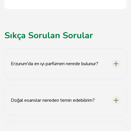
Sıkça Sorulan Sorular
Erzurum'da en iyi parfümeri nerede bulunur?
Erzurum'da en iyi parfümeriler, şehir merkezinde ve
popüler alışveriş bölgelerinde yer almaktadır.
Doğal esanslar nereden temin edebilirim?
Doğal esanslar, Erzurum'daki özel esans dükkanlarından
veya online parfümeri sitelerinden temin edilebilir.