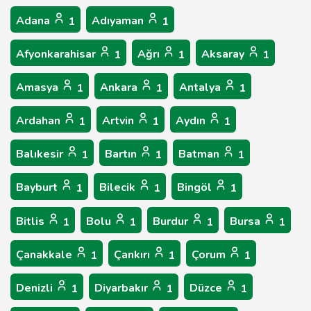
Adana
Adıyaman
1
1
Afyonkarahisar
Ağrı
Aksaray
1
1
1
Amasya
Ankara
Antalya
1
1
1
Ardahan
Artvin
Aydın
1
1
1
Balıkesir
Bartın
Batman
1
1
1
Bayburt
Bilecik
Bingöl
1
1
1
Bitlis
Bolu
Burdur
Bursa
1
1
1
1
Çanakkale
Çankırı
Çorum
1
1
1
Denizli
Diyarbakır
Düzce
1
1
1