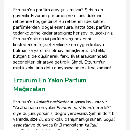
Erzurum'da parfüm arayışınız mı var? Şehrin en
güvenilir Erzurum parfümeri ve esans dükkanı
rehberine hoş geldiniz! Bu rehberimizde, kaliteli
parfümlerden, doğal esanslara, hatta özel parfüm
tedarikçilerine kadar aradığınız her şeyi bulacaksınız.
Erzurum'daki en iyi parfüm seçeneklerini
keşfederken, kişisel zevkinize en uygun kokuyu
bulmanıza yardımcı olmayı amaçlıyoruz. Üstelik,
bütçenizi de düşünerek, farklı fiyat aralıklarındaki
seçenekleri bir araya getirdik. Şimdi, Erzurum'un
mistik kokularla dolu dünyasına adım atma zamanı!
Erzurum En Yakın Parfüm
Mağazaları
Erzurum'da
kaliteli parfümler
arayışındaysanız ve
"Acaba bana en yakın
Erzurum parfümeri
nerede?"
diye düşünüyorsanız, doğru yerdesiniz. Şehrin dört bir
yanında, size
ücretsiz
koku danışmanlığı sunan,
doğal
esanslar
ve dünyaca ünlü markaların
kaliteli