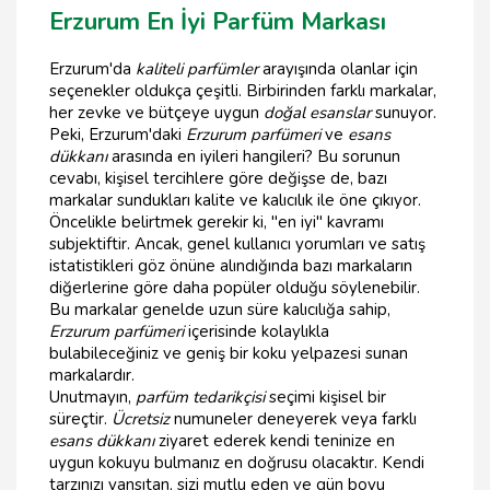
Erzurum En İyi Parfüm Markası
Erzurum'da
kaliteli parfümler
arayışında olanlar için
seçenekler oldukça çeşitli. Birbirinden farklı markalar,
her zevke ve bütçeye uygun
doğal esanslar
sunuyor.
Peki, Erzurum'daki
Erzurum parfümeri
ve
esans
dükkanı
arasında en iyileri hangileri? Bu sorunun
cevabı, kişisel tercihlere göre değişse de, bazı
markalar sundukları kalite ve kalıcılık ile öne çıkıyor.
Öncelikle belirtmek gerekir ki, "en iyi" kavramı
subjektiftir. Ancak, genel kullanıcı yorumları ve satış
istatistikleri göz önüne alındığında bazı markaların
diğerlerine göre daha popüler olduğu söylenebilir.
Bu markalar genelde uzun süre kalıcılığa sahip,
Erzurum parfümeri
içerisinde kolaylıkla
bulabileceğiniz ve geniş bir koku yelpazesi sunan
markalardır.
Unutmayın,
parfüm tedarikçisi
seçimi kişisel bir
süreçtir.
Ücretsiz
numuneler deneyerek veya farklı
esans dükkanı
ziyaret ederek kendi teninize en
uygun kokuyu bulmanız en doğrusu olacaktır. Kendi
tarzınızı yansıtan, sizi mutlu eden ve gün boyu