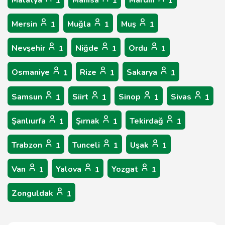
Malatya
Manisa
Mardin
1
1
1
Mersin
Muğla
Muş
1
1
1
Nevşehir
Niğde
Ordu
1
1
1
Osmaniye
Rize
Sakarya
1
1
1
Samsun
Siirt
Sinop
Sivas
1
1
1
1
Şanlıurfa
Şırnak
Tekirdağ
1
1
1
Trabzon
Tunceli
Uşak
1
1
1
Van
Yalova
Yozgat
1
1
1
Zonguldak
1