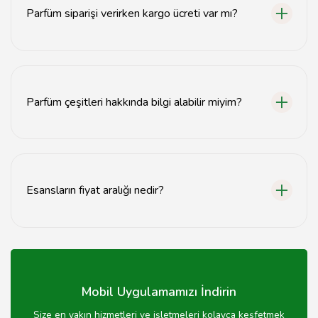
Parfüm siparişi verirken kargo ücreti var mı?
Sitemizdeki parfüm siparişlerinde genellikle ücretsiz
kargo fırsatı bulunmaktadır.
Parfüm çeşitleri hakkında bilgi alabilir miyim?
Evet, Erzurum parfümerileri farklı parfüm çeşitleri ve
markaları hakkında detaylı bilgi sunmaktadır.
Esansların fiyat aralığı nedir?
Esansların fiyatları, kalite ve markaya göre değişiklik
göstermektedir; genellikle 50 TL'den başlamaktadır.
Mobil Uygulamamızı İndirin
Size en yakın hizmetleri ve işletmeleri kolayca keşfetmek