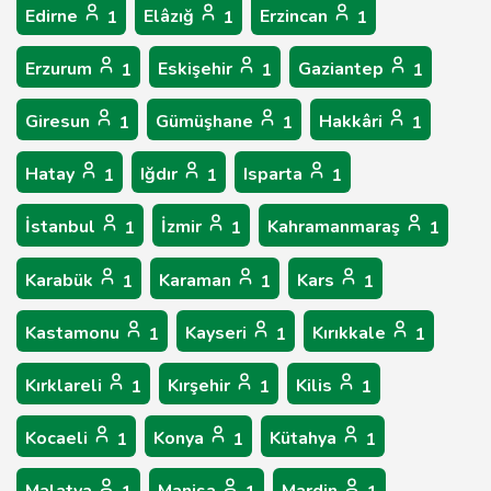
Edirne
Elâzığ
Erzincan
1
1
1
Erzurum
Eskişehir
Gaziantep
1
1
1
Giresun
Gümüşhane
Hakkâri
1
1
1
Hatay
Iğdır
Isparta
1
1
1
İstanbul
İzmir
Kahramanmaraş
1
1
1
Karabük
Karaman
Kars
1
1
1
Kastamonu
Kayseri
Kırıkkale
1
1
1
Kırklareli
Kırşehir
Kilis
1
1
1
Kocaeli
Konya
Kütahya
1
1
1