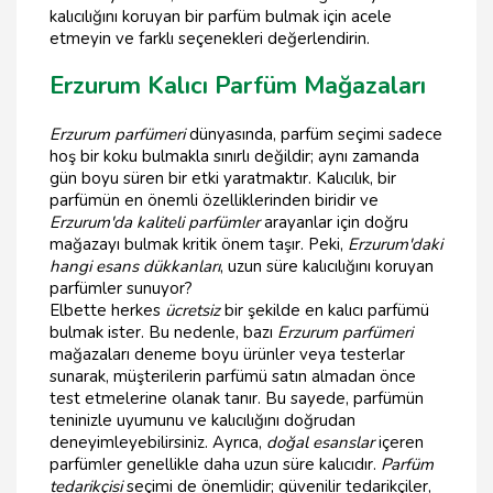
kalıcılığını koruyan bir parfüm bulmak için acele
etmeyin ve farklı seçenekleri değerlendirin.
Erzurum Kalıcı Parfüm Mağazaları
Erzurum parfümeri
dünyasında, parfüm seçimi sadece
hoş bir koku bulmakla sınırlı değildir; aynı zamanda
gün boyu süren bir etki yaratmaktır. Kalıcılık, bir
parfümün en önemli özelliklerinden biridir ve
Erzurum'da kaliteli parfümler
arayanlar için doğru
mağazayı bulmak kritik önem taşır. Peki,
Erzurum'daki
hangi esans dükkanları
, uzun süre kalıcılığını koruyan
parfümler sunuyor?
Elbette herkes
ücretsiz
bir şekilde en kalıcı parfümü
bulmak ister. Bu nedenle, bazı
Erzurum parfümeri
mağazaları deneme boyu ürünler veya testerlar
sunarak, müşterilerin parfümü satın almadan önce
test etmelerine olanak tanır. Bu sayede, parfümün
teninizle uyumunu ve kalıcılığını doğrudan
deneyimleyebilirsiniz. Ayrıca,
doğal esanslar
içeren
parfümler genellikle daha uzun süre kalıcıdır.
Parfüm
tedarikçisi
seçimi de önemlidir; güvenilir tedarikçiler,