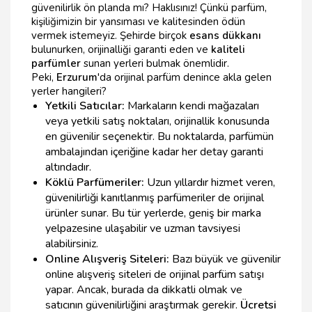
güvenilirlik ön planda mı? Haklısınız! Çünkü parfüm,
kişiliğimizin bir yansıması ve kalitesinden ödün
vermek istemeyiz. Şehirde birçok
esans dükkanı
bulunurken, orijinalliği garanti eden ve
kaliteli
parfümler
sunan yerleri bulmak önemlidir.
Peki,
Erzurum
'da orijinal parfüm denince akla gelen
yerler hangileri?
Yetkili Satıcılar:
Markaların kendi mağazaları
veya yetkili satış noktaları, orijinallik konusunda
en güvenilir seçenektir. Bu noktalarda, parfümün
ambalajından içeriğine kadar her detay garanti
altındadır.
Köklü Parfümeriler:
Uzun yıllardır hizmet veren,
güvenilirliği kanıtlanmış parfümeriler de orijinal
ürünler sunar. Bu tür yerlerde, geniş bir marka
yelpazesine ulaşabilir ve uzman tavsiyesi
alabilirsiniz.
Online Alışveriş Siteleri:
Bazı büyük ve güvenilir
online alışveriş siteleri de orijinal parfüm satışı
yapar. Ancak, burada da dikkatli olmak ve
satıcının güvenilirliğini araştırmak gerekir.
Ücretsi