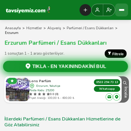
Tavsiyemiz Anasayfa
Anasayfa
>
Hizmetler
>
Alışveriş
>
Parfümeri / Esans Dükkanları
>
Erzurum
Erzurum Parfümeri / Esans Dükkanları
1 sonuçtan 1 - 1 arası gösteriliyor.
Filtrele
TIKLA -
EN YAKININDAKİNİ BUL
Lorıs Parfüm
0533 294 73 13
Erzurum, Yakutiye
İncele
Whatsapp
Posta Kodu: 25200
0.0 (0)
Fiyat Aralığı: 100,00 ₺ - 600,00 ₺
İllerdeki Parfümeri / Esans Dükkanları Hizmetlerine de
Göz Atabilirsiniz