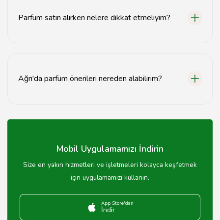
Parfüm satın alırken nelere dikkat etmeliyim?
Parfüm satın alırken, kokunun kalıcılığı, içeriği ve kişisel
zevkiniz gibi faktörlere dikkat etmelisiniz.
Ağrı'da parfüm önerileri nereden alabilirim?
Ağrı'daki parfümerilerden veya online platformlardan
parfüm önerileri alabilirsiniz.
Mobil Uygulamamızı İndirin
Size en yakın hizmetleri ve işletmeleri kolayca keşfetmek
için uygulamamızı kullanın.
App Store'dan
İndir