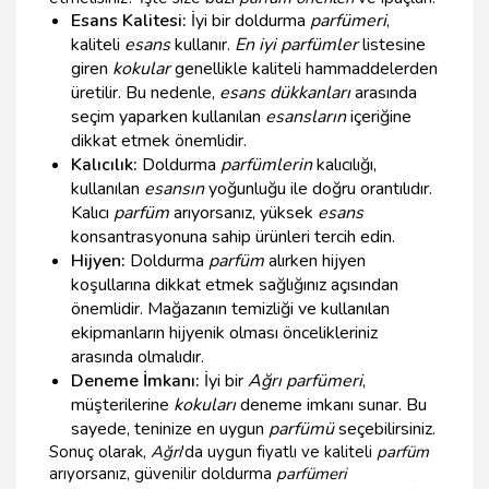
Esans Kalitesi:
İyi bir doldurma
parfümeri
,
kaliteli
esans
kullanır.
En iyi parfümler
listesine
giren
kokular
genellikle kaliteli hammaddelerden
üretilir. Bu nedenle,
esans dükkanları
arasında
seçim yaparken kullanılan
esansların
içeriğine
dikkat etmek önemlidir.
Kalıcılık:
Doldurma
parfümlerin
kalıcılığı,
kullanılan
esansın
yoğunluğu ile doğru orantılıdır.
Kalıcı
parfüm
arıyorsanız, yüksek
esans
konsantrasyonuna sahip ürünleri tercih edin.
Hijyen:
Doldurma
parfüm
alırken hijyen
koşullarına dikkat etmek sağlığınız açısından
önemlidir. Mağazanın temizliği ve kullanılan
ekipmanların hijyenik olması öncelikleriniz
arasında olmalıdır.
Deneme İmkanı:
İyi bir
Ağrı parfümeri
,
müşterilerine
kokuları
deneme imkanı sunar. Bu
sayede, teninize en uygun
parfümü
seçebilirsiniz.
Sonuç olarak,
Ağrı
'da uygun fiyatlı ve kaliteli
parfüm
arıyorsanız, güvenilir doldurma
parfümeri