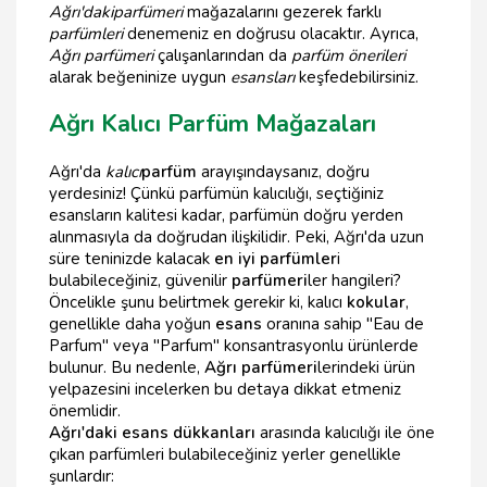
Ağrı'daki
parfümeri
mağazalarını gezerek farklı
parfümleri
denemeniz en doğrusu olacaktır. Ayrıca,
Ağrı parfümeri
çalışanlarından da
parfüm önerileri
alarak beğeninize uygun
esansları
keşfedebilirsiniz.
Ağrı Kalıcı Parfüm Mağazaları
Ağrı'da
kalıcı
parfüm
arayışındaysanız, doğru
yerdesiniz! Çünkü parfümün kalıcılığı, seçtiğiniz
esansların kalitesi kadar, parfümün doğru yerden
alınmasıyla da doğrudan ilişkilidir. Peki, Ağrı'da uzun
süre teninizde kalacak
en iyi parfümler
i
bulabileceğiniz, güvenilir
parfümeri
ler hangileri?
Öncelikle şunu belirtmek gerekir ki, kalıcı
kokular
,
genellikle daha yoğun
esans
oranına sahip "Eau de
Parfum" veya "Parfum" konsantrasyonlu ürünlerde
bulunur. Bu nedenle,
Ağrı parfümeri
lerindeki ürün
yelpazesini incelerken bu detaya dikkat etmeniz
önemlidir.
Ağrı'daki esans dükkanları
arasında kalıcılığı ile öne
çıkan parfümleri bulabileceğiniz yerler genellikle
şunlardır: