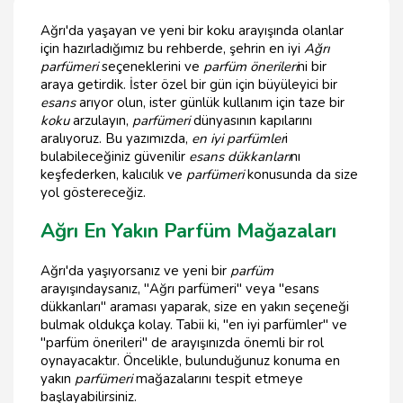
Ağrı'da yaşayan ve yeni bir koku arayışında olanlar
için hazırladığımız bu rehberde, şehrin en iyi
Ağrı
parfümeri
seçeneklerini ve
parfüm önerileri
ni bir
araya getirdik. İster özel bir gün için büyüleyici bir
esans
arıyor olun, ister günlük kullanım için taze bir
koku
arzulayın,
parfümeri
dünyasının kapılarını
aralıyoruz. Bu yazımızda,
en iyi parfümler
i
bulabileceğiniz güvenilir
esans dükkanları
nı
keşfederken, kalıcılık ve
parfümeri
konusunda da size
yol göstereceğiz.
Ağrı En Yakın Parfüm Mağazaları
Ağrı'da yaşıyorsanız ve yeni bir
parfüm
arayışındaysanız, "Ağrı parfümeri" veya "esans
dükkanları" araması yaparak, size en yakın seçeneği
bulmak oldukça kolay. Tabii ki, "en iyi parfümler" ve
"parfüm önerileri" de arayışınızda önemli bir rol
oynayacaktır. Öncelikle, bulunduğunuz konuma en
yakın
parfümeri
mağazalarını tespit etmeye
başlayabilirsiniz.