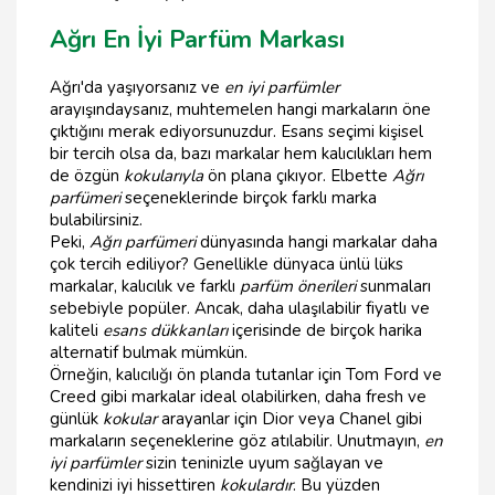
Ağrı En İyi Parfüm Markası
Ağrı'da yaşıyorsanız ve
en iyi parfümler
arayışındaysanız, muhtemelen hangi markaların öne
çıktığını merak ediyorsunuzdur. Esans seçimi kişisel
bir tercih olsa da, bazı markalar hem kalıcılıkları hem
de özgün
kokularıyla
ön plana çıkıyor. Elbette
Ağrı
parfümeri
seçeneklerinde birçok farklı marka
bulabilirsiniz.
Peki,
Ağrı parfümeri
dünyasında hangi markalar daha
çok tercih ediliyor? Genellikle dünyaca ünlü lüks
markalar, kalıcılık ve farklı
parfüm önerileri
sunmaları
sebebiyle popüler. Ancak, daha ulaşılabilir fiyatlı ve
kaliteli
esans dükkanları
içerisinde de birçok harika
alternatif bulmak mümkün.
Örneğin, kalıcılığı ön planda tutanlar için Tom Ford ve
Creed gibi markalar ideal olabilirken, daha fresh ve
günlük
kokular
arayanlar için Dior veya Chanel gibi
markaların seçeneklerine göz atılabilir. Unutmayın,
en
iyi parfümler
sizin teninizle uyum sağlayan ve
kendinizi iyi hissettiren
kokulardır
. Bu yüzden