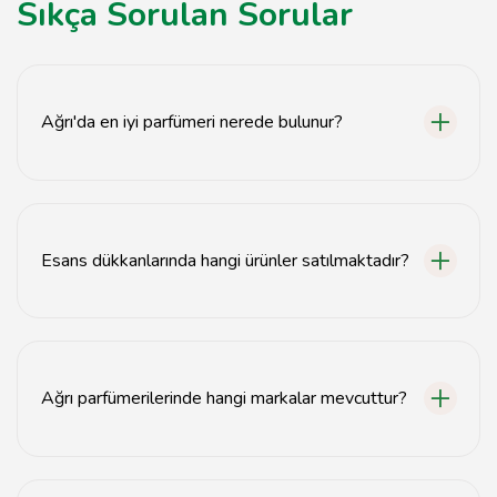
Sıkça Sorulan Sorular
Ağrı'da en iyi parfümeri nerede bulunur?
Ağrı'da en iyi parfümerileri şehir merkezinde ve alışveriş
caddelerinde bulabilirsiniz.
Esans dükkanlarında hangi ürünler satılmaktadır?
Esans dükkanlarında parfüm, yağ, mum ve aromaterapi
ürünleri satılmaktadır.
Ağrı parfümerilerinde hangi markalar mevcuttur?
Ağrı parfümerilerinde hem yerli hem de uluslararası
birçok marka bulunmaktadır.