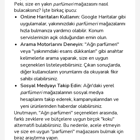
Peki, size en yakın
parfümeri
mağazasını nasıl
bulacaksınız? İşte birkaç ipucu:
Online Haritaları Kullanın:
Google Haritalar gibi
uygulamalar, yakınınızdaki
parfümeri
mağazalarını
hızla bulmanıza yardımcı olabilir. Konum
servislerinizin açık olduğundan emin olun.
Arama Motorlarını Deneyin:
"Ağrı parfümeri"
veya "yakınımdaki esans dükkanları" gibi anahtar
kelimelerle arama yaparak, size en uygun
seçenekleri listeleyebilirsiniz. Çıkan sonuçlarda,
diğer kullanıcıların yorumlarını da okuyarak fikir
sahibi olabilirsiniz.
Sosyal Medyayı Takip Edin:
Ağrı'daki yerel
parfümeri
mağazalarının sosyal medya
hesaplarını takip ederek, kampanyalarından ve
yeni ürünlerinden haberdar olabilirsiniz.
Unutmayın, "Ağrı parfümeri" seçenekleri arasında,
farklı zevklere ve bütçelere uygun birçok "koku"
alternatifi bulabilirsiniz. Bu nedenle, acele etmeyin
ve size en uygun "parfümeri" mağazasını bulmak için
biraz araştırma yapın.