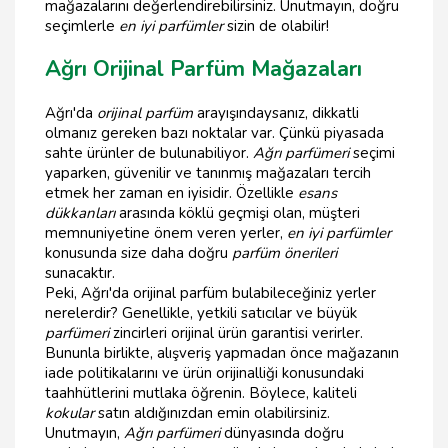
mağazalarını değerlendirebilirsiniz. Unutmayın, doğru
seçimlerle
en iyi parfümler
sizin de olabilir!
Ağrı Orijinal Parfüm Mağazaları
Ağrı'da
orijinal parfüm
arayışındaysanız, dikkatli
olmanız gereken bazı noktalar var. Çünkü piyasada
sahte ürünler de bulunabiliyor.
Ağrı parfümeri
seçimi
yaparken, güvenilir ve tanınmış mağazaları tercih
etmek her zaman en iyisidir. Özellikle
esans
dükkanları
arasında köklü geçmişi olan, müşteri
memnuniyetine önem veren yerler,
en iyi parfümler
konusunda size daha doğru
parfüm önerileri
sunacaktır.
Peki, Ağrı'da orijinal parfüm bulabileceğiniz yerler
nerelerdir? Genellikle, yetkili satıcılar ve büyük
parfümeri
zincirleri orijinal ürün garantisi verirler.
Bununla birlikte, alışveriş yapmadan önce mağazanın
iade politikalarını ve ürün orijinalliği konusundaki
taahhütlerini mutlaka öğrenin. Böylece, kaliteli
kokular
satın aldığınızdan emin olabilirsiniz.
Unutmayın,
Ağrı parfümeri
dünyasında doğru