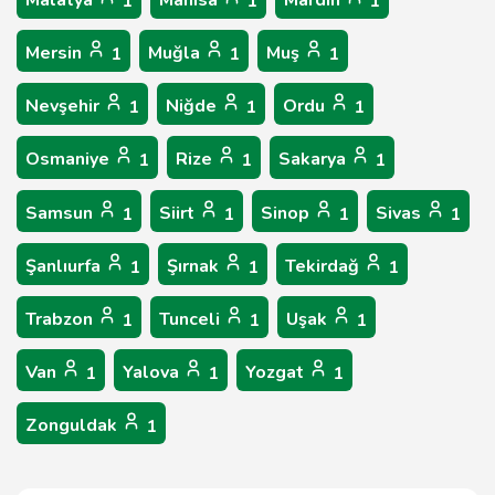
Malatya
Manisa
Mardin
1
1
1
Mersin
Muğla
Muş
1
1
1
Nevşehir
Niğde
Ordu
1
1
1
Osmaniye
Rize
Sakarya
1
1
1
Samsun
Siirt
Sinop
Sivas
1
1
1
1
Şanlıurfa
Şırnak
Tekirdağ
1
1
1
Trabzon
Tunceli
Uşak
1
1
1
Van
Yalova
Yozgat
1
1
1
Zonguldak
1