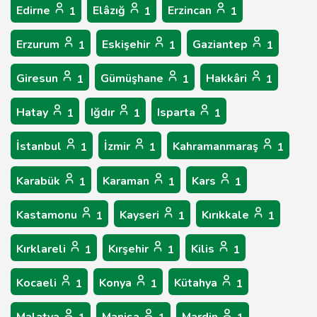
Edirne
Elâzığ
Erzincan
1
1
1
Erzurum
Eskişehir
Gaziantep
1
1
1
Giresun
Gümüşhane
Hakkâri
1
1
1
Hatay
Iğdır
Isparta
1
1
1
İstanbul
İzmir
Kahramanmaraş
1
1
1
Karabük
Karaman
Kars
1
1
1
Kastamonu
Kayseri
Kırıkkale
1
1
1
Kırklareli
Kırşehir
Kilis
1
1
1
Kocaeli
Konya
Kütahya
1
1
1