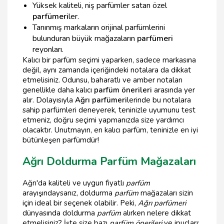
Yüksek kaliteli, niş parfümler satan özel
parfümeri
ler.
Tanınmış markaların orijinal parfümlerini
bulunduran büyük mağazaların
parfümeri
reyonları.
Kalıcı bir parfüm seçimi yaparken, sadece markasına
değil, aynı zamanda içeriğindeki notalara da dikkat
etmelisiniz. Odunsu, baharatlı ve amber notaları
genellikle daha kalıcı
parfüm önerileri
arasında yer
alır. Dolayısıyla
Ağrı parfümeri
lerinde bu notalara
sahip parfümleri deneyerek, teninizle uyumunu test
etmeniz, doğru seçimi yapmanızda size yardımcı
olacaktır. Unutmayın, en kalıcı parfüm, teninizle en iyi
bütünleşen parfümdür!
Ağrı Doldurma Parfüm Mağazaları
Ağrı'da kaliteli ve uygun fiyatlı
parfüm
arayışındaysanız, doldurma
parfüm
mağazaları sizin
için ideal bir seçenek olabilir. Peki,
Ağrı parfümeri
dünyasında doldurma
parfüm
alırken nelere dikkat
etmelisiniz? İşte size bazı
parfüm önerileri
ve ipuçları: