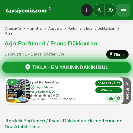
Tavsiyemiz Anasayfa
Anasayfa
>
Hizmetler
>
Alışveriş
>
Parfümeri / Esans Dükkanları
>
Ağrı
Ağrı Parfümeri / Esans Dükkanları
1 sonuçtan 1 - 1 arası gösteriliyor.
Filtrele
TIKLA -
EN YAKININDAKİNİ BUL
Eyfel Parfüm Ağrı
0544 283 41 89
Ağrı, Merkez
İncele
Whatsapp
Posta Kodu: 04200
0.0 (0)
Fiyat Aralığı: 100,00 ₺ - 700,00 ₺
İllerdeki Parfümeri / Esans Dükkanları Hizmetlerine de
Göz Atabilirsiniz