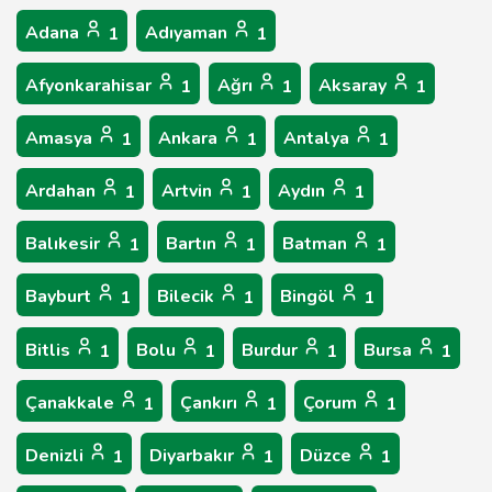
Adana
Adıyaman
1
1
Afyonkarahisar
Ağrı
Aksaray
1
1
1
Amasya
Ankara
Antalya
1
1
1
Ardahan
Artvin
Aydın
1
1
1
Balıkesir
Bartın
Batman
1
1
1
Bayburt
Bilecik
Bingöl
1
1
1
Bitlis
Bolu
Burdur
Bursa
1
1
1
1
Çanakkale
Çankırı
Çorum
1
1
1
Denizli
Diyarbakır
Düzce
1
1
1