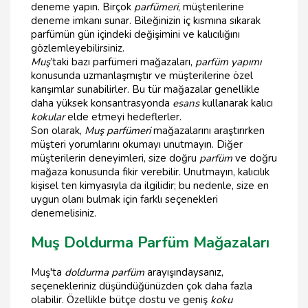
deneme yapın. Birçok
parfümeri
, müşterilerine
deneme imkanı sunar. Bileğinizin iç kısmına sıkarak
parfümün gün içindeki değişimini ve kalıcılığını
gözlemleyebilirsiniz.
Muş
’taki bazı parfümeri mağazaları,
parfüm yapımı
konusunda uzmanlaşmıştır ve müşterilerine özel
karışımlar sunabilirler. Bu tür mağazalar genellikle
daha yüksek konsantrasyonda
esans
kullanarak kalıcı
kokular
elde etmeyi hedeflerler.
Son olarak,
Muş parfümeri
mağazalarını araştırırken
müşteri yorumlarını okumayı unutmayın. Diğer
müşterilerin deneyimleri, size doğru
parfüm
ve doğru
mağaza konusunda fikir verebilir. Unutmayın, kalıcılık
kişisel ten kimyasıyla da ilgilidir; bu nedenle, size en
uygun olanı bulmak için farklı seçenekleri
denemelisiniz.
Muş Doldurma Parfüm Mağazaları
Muş'ta
doldurma parfüm
arayışındaysanız,
seçenekleriniz düşündüğünüzden çok daha fazla
olabilir. Özellikle bütçe dostu ve geniş
koku