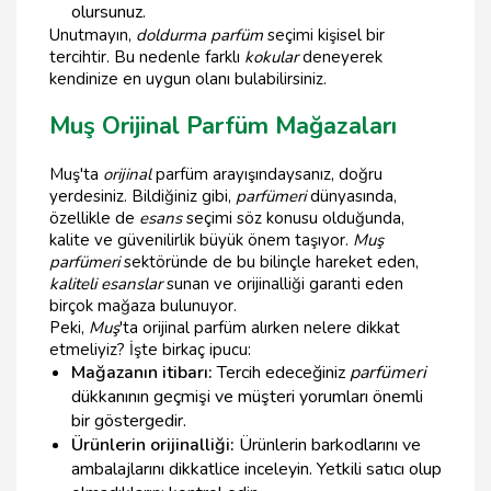
olursunuz.
Unutmayın,
doldurma parfüm
seçimi kişisel bir
tercihtir. Bu nedenle farklı
kokular
deneyerek
kendinize en uygun olanı bulabilirsiniz.
Muş Orijinal Parfüm Mağazaları
Muş'ta
orijinal
parfüm arayışındaysanız, doğru
yerdesiniz. Bildiğiniz gibi,
parfümeri
dünyasında,
özellikle de
esans
seçimi söz konusu olduğunda,
kalite ve güvenilirlik büyük önem taşıyor.
Muş
parfümeri
sektöründe de bu bilinçle hareket eden,
kaliteli esanslar
sunan ve orijinalliği garanti eden
birçok mağaza bulunuyor.
Peki,
Muş
'ta orijinal parfüm alırken nelere dikkat
etmeliyiz? İşte birkaç ipucu:
Mağazanın itibarı:
Tercih edeceğiniz
parfümeri
dükkanının geçmişi ve müşteri yorumları önemli
bir göstergedir.
Ürünlerin orijinalliği:
Ürünlerin barkodlarını ve
ambalajlarını dikkatlice inceleyin. Yetkili satıcı olup