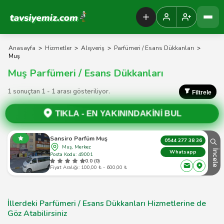
Tavsiyemiz Anasayfa
Anasayfa
>
Hizmetler
>
Alışveriş
>
Parfümeri / Esans Dükkanları
>
Muş
Muş Parfümeri / Esans Dükkanları
1 sonuçtan 1 - 1 arası gösteriliyor.
Filtrele
TIKLA -
EN YAKININDAKİNİ BUL
Sansiro Parfüm Muş
0544 277 38 36
Muş, Merkez
İncele
Whatsapp
Posta Kodu: 49001
0.0 (0)
Fiyat Aralığı: 100,00 ₺ - 600,00 ₺
İllerdeki Parfümeri / Esans Dükkanları Hizmetlerine de
Göz Atabilirsiniz