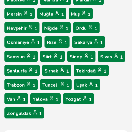
Malatya
Manisa
Mardin
1
1
1
Mersin
Muğla
Muş
1
1
1
Nevşehir
Niğde
Ordu
1
1
1
Osmaniye
Rize
Sakarya
1
1
1
Samsun
Siirt
Sinop
Sivas
1
1
1
1
Şanlıurfa
Şırnak
Tekirdağ
1
1
1
Trabzon
Tunceli
Uşak
1
1
1
Van
Yalova
Yozgat
1
1
1
Zonguldak
1