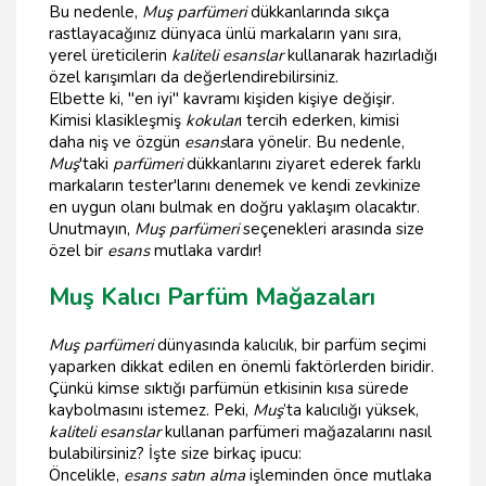
Bu nedenle,
Muş parfümeri
dükkanlarında sıkça
rastlayacağınız dünyaca ünlü markaların yanı sıra,
yerel üreticilerin
kaliteli esanslar
kullanarak hazırladığı
özel karışımları da değerlendirebilirsiniz.
Elbette ki, "en iyi" kavramı kişiden kişiye değişir.
Kimisi klasikleşmiş
kokular
ı tercih ederken, kimisi
daha niş ve özgün
esans
lara yönelir. Bu nedenle,
Muş
'taki
parfümeri
dükkanlarını ziyaret ederek farklı
markaların tester'larını denemek ve kendi zevkinize
en uygun olanı bulmak en doğru yaklaşım olacaktır.
Unutmayın,
Muş parfümeri
seçenekleri arasında size
özel bir
esans
mutlaka vardır!
Muş Kalıcı Parfüm Mağazaları
Muş parfümeri
dünyasında kalıcılık, bir parfüm seçimi
yaparken dikkat edilen en önemli faktörlerden biridir.
Çünkü kimse sıktığı parfümün etkisinin kısa sürede
kaybolmasını istemez. Peki,
Muş
’ta kalıcılığı yüksek,
kaliteli esanslar
kullanan parfümeri mağazalarını nasıl
bulabilirsiniz? İşte size birkaç ipucu:
Öncelikle,
esans satın alma
işleminden önce mutlaka