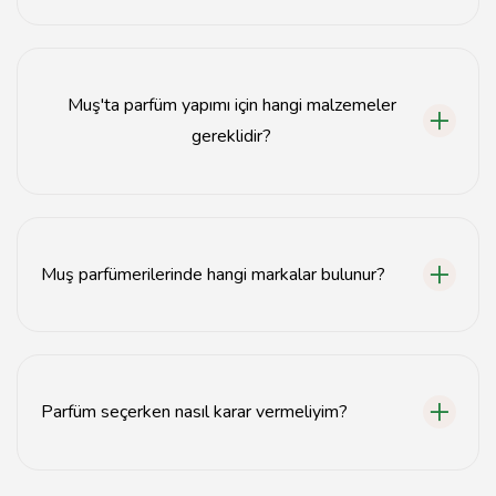
Esans satın alırken kalite, içerik ve markaya dikkat
etmelisiniz.
Muş'ta parfüm yapımı için hangi malzemeler
gereklidir?
Parfüm yapımı için esans, alkol ve su gibi temel
malzemeler gereklidir.
Muş parfümerilerinde hangi markalar bulunur?
Muş parfümerilerinde yerli ve uluslararası birçok marka
bulunmaktadır.
Parfüm seçerken nasıl karar vermeliyim?
Parfüm seçerken kişisel zevklerinizi ve cilt tipinizi göz