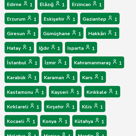
Edirne
Elâzığ
Erzincan
1
1
1
Erzurum
Eskişehir
Gaziantep
1
1
1
Giresun
Gümüşhane
Hakkâri
1
1
1
Hatay
Iğdır
Isparta
1
1
1
İstanbul
İzmir
Kahramanmaraş
1
1
1
Karabük
Karaman
Kars
1
1
1
Kastamonu
Kayseri
Kırıkkale
1
1
1
Kırklareli
Kırşehir
Kilis
1
1
1
Kocaeli
Konya
Kütahya
1
1
1