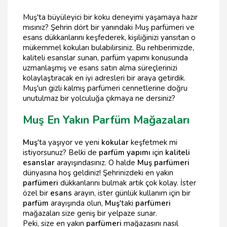
Muş'ta büyüleyici bir koku deneyimi yaşamaya hazır
mısınız? Şehrin dört bir yanındaki Muş parfümeri ve
esans dükkanlarını keşfederek, kişiliğinizi yansıtan o
mükemmel kokuları bulabilirsiniz. Bu rehberimizde,
kaliteli esanslar sunan, parfüm yapımı konusunda
uzmanlaşmış ve esans satın alma süreçlerinizi
kolaylaştıracak en iyi adresleri bir araya getirdik.
Muş'un gizli kalmış parfümeri cennetlerine doğru
unutulmaz bir yolculuğa çıkmaya ne dersiniz?
Muş En Yakın Parfüm Mağazaları
Muş
'ta yaşıyor ve yeni
kokular
keşfetmek mi
istiyorsunuz? Belki de
parfüm yapımı
için
kaliteli
esanslar
arayışındasınız. O halde
Muş parfümeri
dünyasına hoş geldiniz! Şehrinizdeki en yakın
parfümeri
dükkanlarını bulmak artık çok kolay. İster
özel bir
esans
arayın, ister günlük kullanım için bir
parfüm
arayışında olun,
Muş
'taki
parfümeri
mağazaları size geniş bir yelpaze sunar.
Peki, size en yakın
parfümeri
mağazasını nasıl