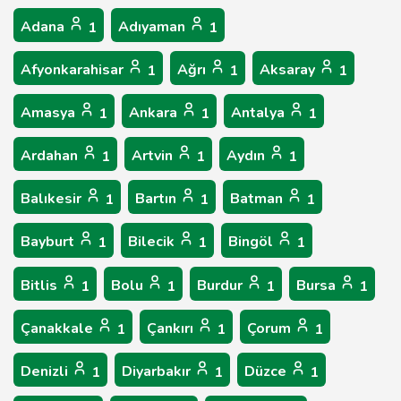
Adana
Adıyaman
1
1
Afyonkarahisar
Ağrı
Aksaray
1
1
1
Amasya
Ankara
Antalya
1
1
1
Ardahan
Artvin
Aydın
1
1
1
Balıkesir
Bartın
Batman
1
1
1
Bayburt
Bilecik
Bingöl
1
1
1
Bitlis
Bolu
Burdur
Bursa
1
1
1
1
Çanakkale
Çankırı
Çorum
1
1
1
Denizli
Diyarbakır
Düzce
1
1
1