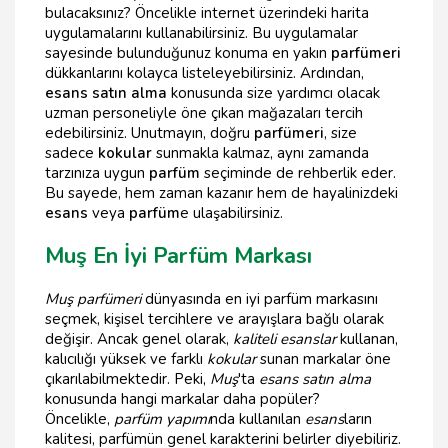
bulacaksınız? Öncelikle internet üzerindeki harita
uygulamalarını kullanabilirsiniz. Bu uygulamalar
sayesinde bulunduğunuz konuma en yakın
parfümeri
dükkanlarını kolayca listeleyebilirsiniz. Ardından,
esans satın alma
konusunda size yardımcı olacak
uzman personeliyle öne çıkan mağazaları tercih
edebilirsiniz. Unutmayın, doğru
parfümeri
, size
sadece
kokular
sunmakla kalmaz, aynı zamanda
tarzınıza uygun
parfüm
seçiminde de rehberlik eder.
Bu sayede, hem zaman kazanır hem de hayalinizdeki
esans
veya
parfüm
e ulaşabilirsiniz.
Muş En İyi Parfüm Markası
Muş parfümeri
dünyasında en iyi parfüm markasını
seçmek, kişisel tercihlere ve arayışlara bağlı olarak
değişir. Ancak genel olarak,
kaliteli esanslar
kullanan,
kalıcılığı yüksek ve farklı
kokular
sunan markalar öne
çıkarılabilmektedir. Peki,
Muş
'ta
esans satın alma
konusunda hangi markalar daha popüler?
Öncelikle,
parfüm yapımı
nda kullanılan
esans
ların
kalitesi, parfümün genel karakterini belirler diyebiliriz.