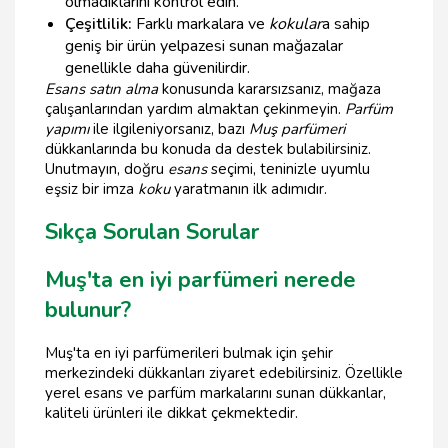
olmadıklarını kontrol edin.
Çeşitlilik:
Farklı markalara ve
kokular
a sahip
geniş bir ürün yelpazesi sunan mağazalar
genellikle daha güvenilirdir.
Esans satın alma
konusunda kararsızsanız, mağaza
çalışanlarından yardım almaktan çekinmeyin.
Parfüm
yapımı
ile ilgileniyorsanız, bazı
Muş parfümeri
dükkanlarında bu konuda da destek bulabilirsiniz.
Unutmayın, doğru
esans
seçimi, teninizle uyumlu
eşsiz bir imza
koku
yaratmanın ilk adımıdır.
Sıkça Sorulan Sorular
Muş'ta en iyi parfümeri nerede
bulunur?
Muş'ta en iyi parfümerileri bulmak için şehir
merkezindeki dükkanları ziyaret edebilirsiniz. Özellikle
yerel esans ve parfüm markalarını sunan dükkanlar,
kaliteli ürünleri ile dikkat çekmektedir.