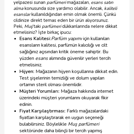
yelpazesi sunan
parfümeri
mağazaları,
esans satın
alma
konusunda size yardımcı olabilir. Ancak,
kaliteli
esanslar
kullanıldığından emin olmak önemli. Çünkü
cildinize direkt temas eden bir ürün alıyorsunuz.
Peki,
Muş
’taki
parfümeri
dükkanlarında nelere dikkat
etmelisiniz? İşte birkaç ipucu:
Esans Kalitesi:
Parfüm yapımı
için kullanılan
esansların kalitesi, parfümün kalıcılığı ve cilt
sağlığınız açısından kritik öneme sahiptir. Bu
yüzden
esans
alımında güvenilir yerleri tercih
etmelisiniz.
Hijyen:
Mağazanın hijyen koşullarına dikkat edin.
Test şişelerinin temizliği ve dolum yapılan
ortamın steril olması önemlidir.
Müşteri Yorumları:
Mağaza hakkında internet
üzerindeki müşteri yorumlarını okuyarak fikir
edinin.
Fiyat Karşılaştırması:
Farklı mağazalardaki
fiyatları karşılaştırarak en uygun seçeneği
bulabilirsiniz. Böylelikle
Muş parfümeri
sektöründe daha bilinçli bir tercih yapmış