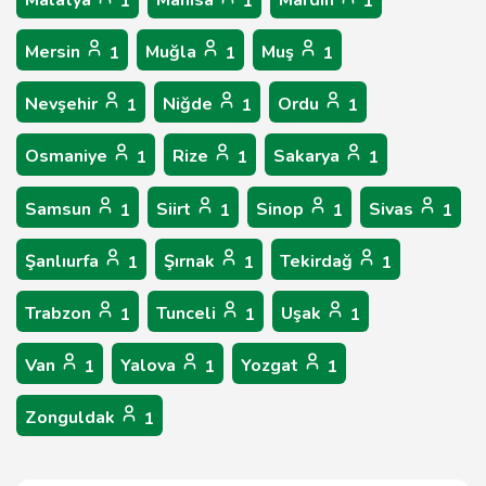
Malatya
Manisa
Mardin
1
1
1
Mersin
Muğla
Muş
1
1
1
Nevşehir
Niğde
Ordu
1
1
1
Osmaniye
Rize
Sakarya
1
1
1
Samsun
Siirt
Sinop
Sivas
1
1
1
1
Şanlıurfa
Şırnak
Tekirdağ
1
1
1
Trabzon
Tunceli
Uşak
1
1
1
Van
Yalova
Yozgat
1
1
1
Zonguldak
1