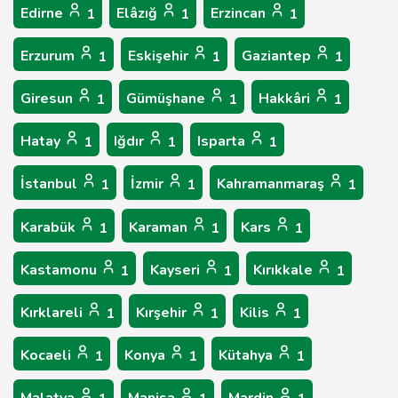
Edirne
Elâzığ
Erzincan
1
1
1
Erzurum
Eskişehir
Gaziantep
1
1
1
Giresun
Gümüşhane
Hakkâri
1
1
1
Hatay
Iğdır
Isparta
1
1
1
İstanbul
İzmir
Kahramanmaraş
1
1
1
Karabük
Karaman
Kars
1
1
1
Kastamonu
Kayseri
Kırıkkale
1
1
1
Kırklareli
Kırşehir
Kilis
1
1
1
Kocaeli
Konya
Kütahya
1
1
1