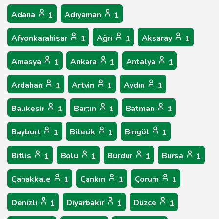
Adana
Adıyaman
1
1
Afyonkarahisar
Ağrı
Aksaray
1
1
1
Amasya
Ankara
Antalya
1
1
1
Ardahan
Artvin
Aydın
1
1
1
Balıkesir
Bartın
Batman
1
1
1
Bayburt
Bilecik
Bingöl
1
1
1
Bitlis
Bolu
Burdur
Bursa
1
1
1
1
Çanakkale
Çankırı
Çorum
1
1
1
Denizli
Diyarbakır
Düzce
1
1
1