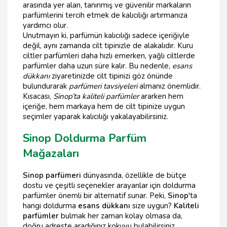
arasında yer alan, tanınmış ve güvenilir markaların
parfümlerini tercih etmek de kalıcılığı artırmanıza
yardımcı olur.
Unutmayın ki, parfümün kalıcılığı sadece içeriğiyle
değil, aynı zamanda cilt tipinizle de alakalıdır. Kuru
ciltler parfümleri daha hızlı emerken, yağlı ciltlerde
parfümler daha uzun süre kalır. Bu nedenle,
esans
dükkanı
ziyaretinizde cilt tipinizi göz önünde
bulundurarak
parfümeri tavsiyeleri
almanız önemlidir.
Kısacası,
Sinop’ta kaliteli parfümler
ararken hem
içeriğe, hem markaya hem de cilt tipinize uygun
seçimler yaparak kalıcılığı yakalayabilirsiniz.
Sinop Doldurma Parfüm
Mağazaları
Sinop parfümeri
dünyasında, özellikle de bütçe
dostu ve çeşitli seçenekler arayanlar için doldurma
parfümler önemli bir alternatif sunar. Peki,
Sinop
'ta
hangi doldurma
esans dükkanı
size uygun?
Kaliteli
parfümler
bulmak her zaman kolay olmasa da,
doğru adreste aradığınız kokuyu bulabilirsiniz.