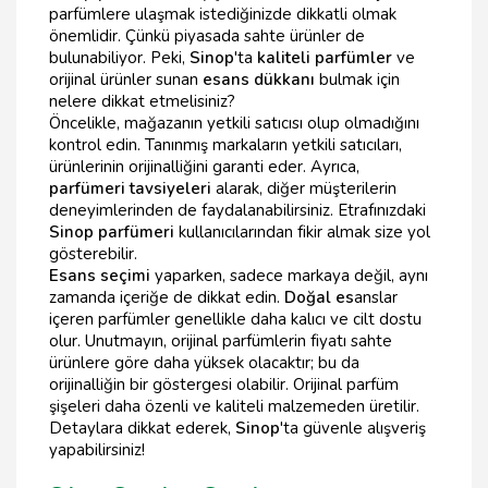
parfümlere ulaşmak istediğinizde dikkatli olmak
önemlidir. Çünkü piyasada sahte ürünler de
bulunabiliyor. Peki,
Sinop
'ta
kaliteli parfümler
ve
orijinal ürünler sunan
esans dükkanı
bulmak için
nelere dikkat etmelisiniz?
Öncelikle, mağazanın yetkili satıcısı olup olmadığını
kontrol edin. Tanınmış markaların yetkili satıcıları,
ürünlerinin orijinalliğini garanti eder. Ayrıca,
parfümeri tavsiyeleri
alarak, diğer müşterilerin
deneyimlerinden de faydalanabilirsiniz. Etrafınızdaki
Sinop parfümeri
kullanıcılarından fikir almak size yol
gösterebilir.
Esans seçimi
yaparken, sadece markaya değil, aynı
zamanda içeriğe de dikkat edin.
Doğal es
anslar
içeren parfümler genellikle daha kalıcı ve cilt dostu
olur. Unutmayın, orijinal parfümlerin fiyatı sahte
ürünlere göre daha yüksek olacaktır; bu da
orijinalliğin bir göstergesi olabilir. Orijinal parfüm
şişeleri daha özenli ve kaliteli malzemeden üretilir.
Detaylara dikkat ederek,
Sinop
'ta güvenle alışveriş
yapabilirsiniz!