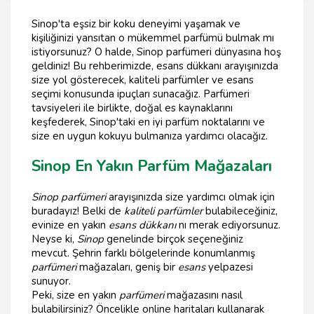
Sinop'ta eşsiz bir koku deneyimi yaşamak ve
kişiliğinizi yansıtan o mükemmel parfümü bulmak mı
istiyorsunuz? O halde, Sinop parfümeri dünyasına hoş
geldiniz! Bu rehberimizde, esans dükkanı arayışınızda
size yol gösterecek, kaliteli parfümler ve esans
seçimi konusunda ipuçları sunacağız. Parfümeri
tavsiyeleri ile birlikte, doğal es kaynaklarını
keşfederek, Sinop'taki en iyi parfüm noktalarını ve
size en uygun kokuyu bulmanıza yardımcı olacağız.
Sinop En Yakın Parfüm Mağazaları
Sinop parfümeri
arayışınızda size yardımcı olmak için
buradayız! Belki de
kaliteli parfümler
bulabileceğiniz,
evinize en yakın
esans dükkanı
nı merak ediyorsunuz.
Neyse ki,
Sinop
genelinde birçok seçeneğiniz
mevcut. Şehrin farklı bölgelerinde konumlanmış
parfümeri
mağazaları, geniş bir
esans
yelpazesi
sunuyor.
Peki, size en yakın
parfümeri
mağazasını nasıl
bulabilirsiniz? Öncelikle online haritaları kullanarak