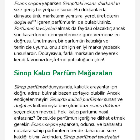
Esans seçimi
yaparken
Sinop'taki esans dükkanları
size geniş bir yelpaze sunar. Bu dükkanlarda,
dünyaca ünlü markaların yanı sıra, yerel üreticilerin
doğal es
** içeren parfümlerini de bulabilirsiniz.
Parfümeri tavsiyeleri
almak da faydalı olacaktır; ancak
son kararı kendi deneyimlerinize göre vermeniz en
doğrusu. Unutmayın, bir parfümün kalıcılığı ve
teninizle uyumu, onu sizin için en iyi marka yapacak
unsurlardır. Dolayısıyla, farklı markaları deneyerek
kendi favorinizi keşfetme yolculuğuna çıkın!
Sinop Kalıcı Parfüm Mağazaları
Sinop parfümeri
dünyasında, kalıcılık arayanlar için
doğru adresi bulmak bazen zorlayıcı olabilir. Ancak
endişelenmeyin!
Sinop'ta kaliteli parfümler
sunan ve
doğal es
kullanımıyla öne çıkan bazı
esans dükkanı
seçenekleri mevcut. Peki, kalıcı parfümü nasıl
anlarsınız? Öncelikle parfümün içeriğine dikkat etmek
gerekir.
Esans seçimi
yaparken, odunsu ve baharatlı
notalara sahip parfümlerin tende daha uzun süre
kaldığı bilinir. Ardından,
Sinop parfümeri tavsiyeleri