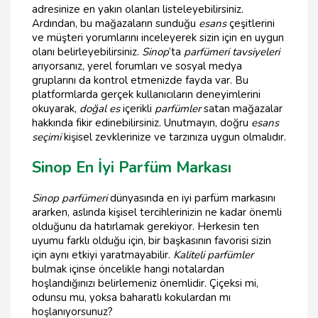
adresinize en yakın olanları listeleyebilirsiniz.
Ardından, bu mağazaların sunduğu
esans
çeşitlerini
ve müşteri yorumlarını inceleyerek sizin için en uygun
olanı belirleyebilirsiniz.
Sinop
’ta
parfümeri tavsiyeleri
arıyorsanız, yerel forumları ve sosyal medya
gruplarını da kontrol etmenizde fayda var. Bu
platformlarda gerçek kullanıcıların deneyimlerini
okuyarak,
doğal es
içerikli
parfümler
satan mağazalar
hakkında fikir edinebilirsiniz. Unutmayın, doğru
esans
seçimi
kişisel zevklerinize ve tarzınıza uygun olmalıdır.
Sinop En İyi Parfüm Markası
Sinop parfümeri
dünyasında en iyi parfüm markasını
ararken, aslında kişisel tercihlerinizin ne kadar önemli
olduğunu da hatırlamak gerekiyor. Herkesin ten
uyumu farklı olduğu için, bir başkasının favorisi sizin
için aynı etkiyi yaratmayabilir.
Kaliteli parfümler
bulmak içinse öncelikle hangi notalardan
hoşlandığınızı belirlemeniz önemlidir. Çiçeksi mi,
odunsu mu, yoksa baharatlı kokulardan mı
hoşlanıyorsunuz?