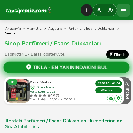
Tavsiyemiz Anasayfa
Anasayfa
>
Hizmetler
>
Alışveriş
>
Parfümeri / Esans Dükkanları
>
Sinop
Sinop Parfümeri / Esans Dükkanları
1 sonuçtan 1 - 1 arası gösteriliyor.
Filtrele
TIKLA -
EN YAKININDAKİNİ BUL
David Walker
0368 261 61 64
Sinop, Merkez
İncele
Whatsapp
Posta Kodu: 57002
0.0 (0)
Fiyat Aralığı: 100,00 ₺ - 600,00 ₺
İllerdeki Parfümeri / Esans Dükkanları Hizmetlerine de
Göz Atabilirsiniz