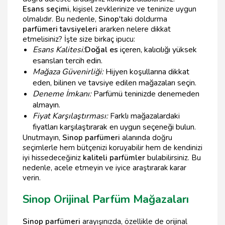
Esans seçimi
, kişisel zevklerinize ve teninize uygun
olmalıdır. Bu nedenle,
Sinop
'taki doldurma
parfümeri tavsiyeleri
ararken nelere dikkat
etmelisiniz? İşte size birkaç ipucu:
Esans Kalitesi:
Doğal es
içeren, kalıcılığı yüksek
esansları tercih edin.
Mağaza Güvenirliği:
Hijyen koşullarına dikkat
eden, bilinen ve tavsiye edilen mağazaları seçin.
Deneme İmkanı:
Parfümü teninizde denemeden
almayın.
Fiyat Karşılaştırması:
Farklı mağazalardaki
fiyatları karşılaştırarak en uygun seçeneği bulun.
Unutmayın,
Sinop parfümeri
alanında doğru
seçimlerle hem bütçenizi koruyabilir hem de kendinizi
iyi hissedeceğiniz
kaliteli parfümler
bulabilirsiniz. Bu
nedenle, acele etmeyin ve iyice araştırarak karar
verin.
Sinop Orijinal Parfüm Mağazaları
Sinop parfümeri
arayışınızda, özellikle de orijinal