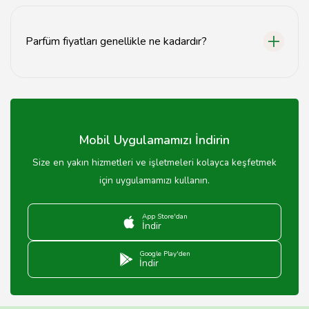
Sinop parfümerilerinde yerli ve yabancı birçok ünlü
parfüm markası bulunmaktadır.
Parfüm fiyatları genellikle ne kadardır?
Sinop'taki parfüm fiyatları, markaya ve ürün çeşidine
göre değişiklik göstermektedir.
Mobil Uygulamamızı İndirin
Size en yakın hizmetleri ve işletmeleri kolayca keşfetmek
için uygulamamızı kullanın.
App Store'dan
İndir
Google Play'den
İndir