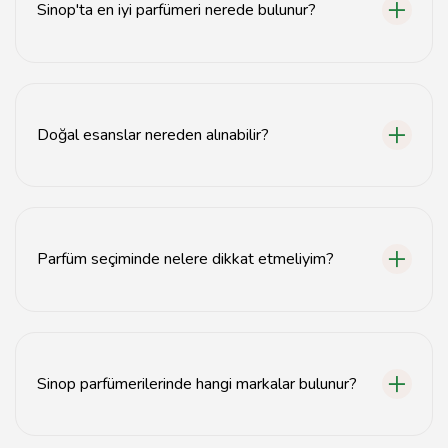
Sinop'ta en iyi parfümeri nerede bulunur?
Sinop'ta en iyi parfümeriler, şehir merkezinde ve
popüler alışveriş caddelerinde yer almaktadır.
Doğal esanslar nereden alınabilir?
Sinop'taki parfümerilerde çeşitli doğal esanslar
bulabilirsiniz.
Parfüm seçiminde nelere dikkat etmeliyim?
Parfüm seçiminde cilt tipiniz, kişisel zevkleriniz ve
mevsimsel etkiler önemlidir.
Sinop parfümerilerinde hangi markalar bulunur?