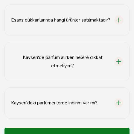
Kayseri parfümerilerinde dünya çapında tanınan birçok
marka, yerel ve uluslararası parfüm seçenekleri
mevcuttur.
Esans dükkanlarında hangi ürünler satılmaktadır?
Esans dükkanlarında parfüm esansları, aromaterapi
yağları ve parfüm yapımında kullanılan malzemeler
satılmaktadır.
Kayseri'de parfüm alırken nelere dikkat
etmeliyim?
Parfüm alırken cilt tipinizi, parfümün kalıcılığını ve kişisel
zevklerinizi göz önünde bulundurmalısınız.
Kayseri'deki parfümerilerde indirim var mı?
Evet, Kayseri'deki birçok parfümeride sezonluk
indirimler ve kampanyalar düzenlenmektedir.