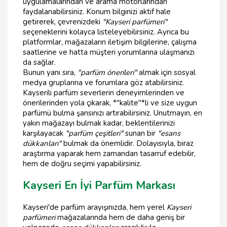
uygulamalarından ve arama motorlarından
faydalanabilirsiniz. Konum bilginizi aktif hale
getirerek, çevrenizdeki
"Kayseri parfümeri"
seçeneklerini kolayca listeleyebilirsiniz. Ayrıca bu
platformlar, mağazaların iletişim bilgilerine, çalışma
saatlerine ve hatta müşteri yorumlarına ulaşmanızı
da sağlar.
Bunun yanı sıra,
"parfüm önerileri"
almak için sosyal
medya gruplarına ve forumlara göz atabilirsiniz.
Kayserili parfüm severlerin deneyimlerinden ve
önerilerinden yola çıkarak, *"kalite"*li ve size uygun
parfümü bulma şansınızı artırabilirsiniz. Unutmayın, en
yakın mağazayı bulmak kadar, beklentilerinizi
karşılayacak
"parfüm çeşitleri"
sunan bir
"esans
dükkanları"
bulmak da önemlidir. Dolayısıyla, biraz
araştırma yaparak hem zamandan tasarruf edebilir,
hem de doğru seçimi yapabilirsiniz.
Kayseri En İyi Parfüm Markası
Kayseri'de parfüm arayışınızda, hem yerel
Kayseri
parfümeri
mağazalarında hem de daha geniş bir