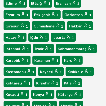
Edirne
Elâzığ
Erzincan
1
1
1
Erzurum
Eskişehir
Gaziantep
1
1
1
Giresun
Gümüşhane
Hakkâri
1
1
1
Hatay
Iğdır
Isparta
1
1
1
İstanbul
İzmir
Kahramanmaraş
1
1
1
Karabük
Karaman
Kars
1
1
1
Kastamonu
Kayseri
Kırıkkale
1
1
1
Kırklareli
Kırşehir
Kilis
1
1
1
Kocaeli
Konya
Kütahya
1
1
1