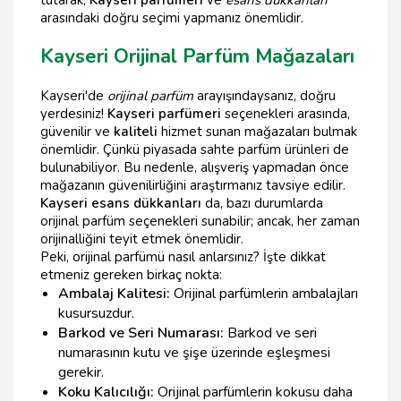
tutarak,
Kayseri parfümeri
ve
esans dükkanları
arasındaki doğru seçimi yapmanız önemlidir.
Kayseri Orijinal Parfüm Mağazaları
Kayseri'de
orijinal parfüm
arayışındaysanız, doğru
yerdesiniz!
Kayseri parfümeri
seçenekleri arasında,
güvenilir ve
kaliteli
hizmet sunan mağazaları bulmak
önemlidir. Çünkü piyasada sahte parfüm ürünleri de
bulunabiliyor. Bu nedenle, alışveriş yapmadan önce
mağazanın güvenilirliğini araştırmanız tavsiye edilir.
Kayseri esans dükkanları
da, bazı durumlarda
orijinal parfüm seçenekleri sunabilir; ancak, her zaman
orijinalliğini teyit etmek önemlidir.
Peki, orijinal parfümü nasıl anlarsınız? İşte dikkat
etmeniz gereken birkaç nokta:
Ambalaj Kalitesi:
Orijinal parfümlerin ambalajları
kusursuzdur.
Barkod ve Seri Numarası:
Barkod ve seri
numarasının kutu ve şişe üzerinde eşleşmesi
gerekir.
Koku Kalıcılığı:
Orijinal parfümlerin kokusu daha