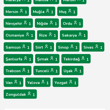
Malatya
Manisa
Mardin
1
1
1
Mersin
Muğla
Muş
1
1
1
Nevşehir
Niğde
Ordu
1
1
1
Osmaniye
Rize
Sakarya
1
1
1
Samsun
Siirt
Sinop
Sivas
1
1
1
1
Şanlıurfa
Şırnak
Tekirdağ
1
1
1
Trabzon
Tunceli
Uşak
1
1
1
Van
Yalova
Yozgat
1
1
1
Zonguldak
1