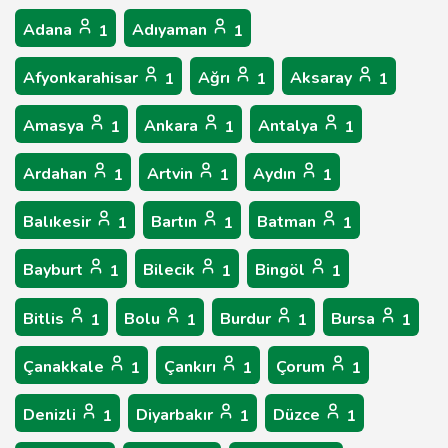
Adana
Adıyaman
1
1
Afyonkarahisar
Ağrı
Aksaray
1
1
1
Amasya
Ankara
Antalya
1
1
1
Ardahan
Artvin
Aydın
1
1
1
Balıkesir
Bartın
Batman
1
1
1
Bayburt
Bilecik
Bingöl
1
1
1
Bitlis
Bolu
Burdur
Bursa
1
1
1
1
Çanakkale
Çankırı
Çorum
1
1
1
Denizli
Diyarbakır
Düzce
1
1
1