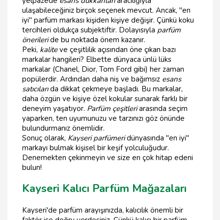
yelpazede
esans dükkanları
aracılığıyla
ulaşabileceğiniz birçok seçenek mevcut. Ancak, "en
iyi" parfüm markası kişiden kişiye değişir. Çünkü koku
tercihleri oldukça subjektiftir. Dolayısıyla
parfüm
önerileri
de bu noktada önem kazanır.
Peki,
kalite
ve çeşitlilik açısından öne çıkan bazı
markalar hangileri? Elbette dünyaca ünlü lüks
markalar (Chanel, Dior, Tom Ford gibi) her zaman
popülerdir. Ardından daha niş ve bağımsız
esans
satıcıları
da dikkat çekmeye başladı. Bu markalar,
daha özgün ve kişiye özel kokular sunarak farklı bir
deneyim yaşatıyor.
Parfüm çeşitleri
arasında seçim
yaparken, ten uyumunuzu ve tarzınızı göz önünde
bulundurmanız önemlidir.
Sonuç olarak,
Kayseri parfümeri
dünyasında "en iyi"
markayı bulmak kişisel bir keşif yolculuğudur.
Denemekten çekinmeyin ve size en çok hitap edeni
bulun!
Kayseri Kalıcı Parfüm Mağazaları
Kayseri'de parfüm arayışınızda, kalıcılık önemli bir
faktör ise doğru yerdesiniz. Çünkü kalıcı bir parfüm,