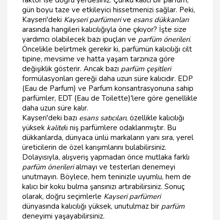
gün boyu taze ve etkileyici hissetmenizi sağlar. Peki,
Kayseri'deki
Kayseri parfümeri
ve
esans dükkanları
arasında hangileri kalıcılığıyla öne çıkıyor? İşte size
yardımcı olabilecek bazı ipuçları ve
parfüm önerileri
.
Öncelikle belirtmek gerekir ki, parfümün kalıcılığı cilt
tipine, mevsime ve hatta yaşam tarzınıza göre
değişiklik gösterir. Ancak bazı
parfüm çeşitleri
formülasyonları gereği daha uzun süre kalıcıdır. EDP
(Eau de Parfum) ve Parfum konsantrasyonuna sahip
parfümler, EDT (Eau de Toilette)'lere göre genellikle
daha uzun süre kalır.
Kayseri'deki bazı
esans satıcıları
, özellikle kalıcılığı
yüksek
kalite
li niş parfümlere odaklanmıştır. Bu
dükkanlarda, dünyaca ünlü markaların yanı sıra, yerel
üreticilerin de özel karışımlarını bulabilirsiniz.
Dolayısıyla, alışveriş yapmadan önce mutlaka farklı
parfüm önerileri
almayı ve testerları denemeyi
unutmayın. Böylece, hem teninizle uyumlu, hem de
kalıcı bir koku bulma şansınızı artırabilirsiniz. Sonuç
olarak, doğru seçimlerle
Kayseri parfümeri
dünyasında kalıcılığı yüksek, unutulmaz bir
parfüm
deneyimi yaşayabilirsiniz.