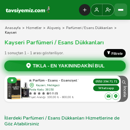
Tavsiyemiz Anasayfa
Anasayfa
>
Hizmetler
>
Alışveriş
>
Parfümeri / Esans Dükkanları
>
Kayseri
Kayseri Parfümeri / Esans Dükkanları
1 sonuçtan 1 - 1 arası gösteriliyor.
Filtrele
TIKLA -
EN YAKININDAKİNİ BUL
çık Parfüm - Esans - Esansiyel Yağlar - Oto Araba Ve Ortam Parfümleri
0553 394 71 71
Kayseri, Melikgazi
İncele
Whatsapp
Posta Kodu: 38150
0.0 (0)
Fiyat Aralığı: 100,00 ₺ - 600,00 ₺
İllerdeki Parfümeri / Esans Dükkanları Hizmetlerine de
Göz Atabilirsiniz