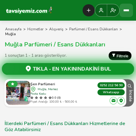
Tavsiyemiz Anasayfa
Anasayfa
>
Hizmetler
>
Alışveriş
>
Parfümeri / Esans Dükkanları
>
Muğla
Muğla Parfümeri / Esans Dükkanları
1 sonuçtan 1 - 1 arası gösteriliyor.
Filtrele
TIKLA -
EN YAKININDAKİNİ BUL
Şen Parfümeri
0252 212 56 90
Muğla, Merkez
İncele
Whatsapp
Posta Kodu:
0.0 (0)
Fiyat Aralığı: 100,00 ₺ - 500,00 ₺
İllerdeki Parfümeri / Esans Dükkanları Hizmetlerine de
Göz Atabilirsiniz