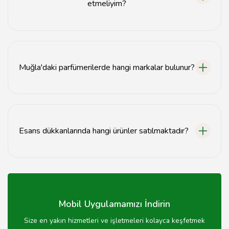
etmeliyim?
Parfüm alışverişinde, cilt tipinize uygun kokuları
seçmeye ve deneme yapmaya özen göstermelisiniz.
Muğla'daki parfümerilerde hangi markalar bulunur?
Muğla'daki parfümerilerde hem yerli hem de
uluslararası birçok marka bulunmaktadır.
Esans dükkanlarında hangi ürünler satılmaktadır?
Esans dükkanlarında parfüm, aromaterapi yağları ve
doğal esanslar gibi ürünler satılmaktadır.
Mobil Uygulamamızı İndirin
Size en yakın hizmetleri ve işletmeleri kolayca keşfetmek