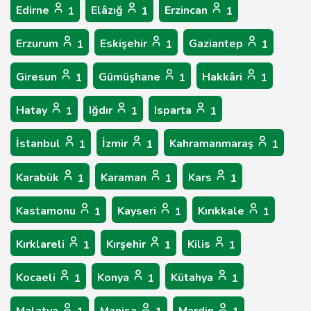
Edirne
Elâzığ
Erzincan
1
1
1
Erzurum
Eskişehir
Gaziantep
1
1
1
Giresun
Gümüşhane
Hakkâri
1
1
1
Hatay
Iğdır
Isparta
1
1
1
İstanbul
İzmir
Kahramanmaraş
1
1
1
Karabük
Karaman
Kars
1
1
1
Kastamonu
Kayseri
Kırıkkale
1
1
1
Kırklareli
Kırşehir
Kilis
1
1
1
Kocaeli
Konya
Kütahya
1
1
1