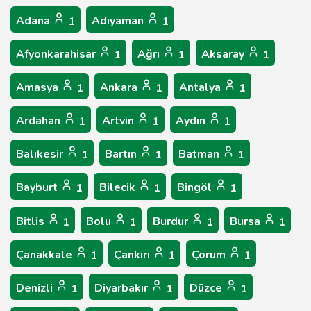
Adana
Adıyaman
1
1
Afyonkarahisar
Ağrı
Aksaray
1
1
1
Amasya
Ankara
Antalya
1
1
1
Ardahan
Artvin
Aydın
1
1
1
Balıkesir
Bartın
Batman
1
1
1
Bayburt
Bilecik
Bingöl
1
1
1
Bitlis
Bolu
Burdur
Bursa
1
1
1
1
Çanakkale
Çankırı
Çorum
1
1
1
Denizli
Diyarbakır
Düzce
1
1
1