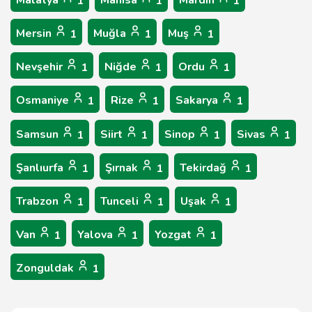
Malatya
Manisa
Mardin
1
1
1
Mersin
Muğla
Muş
1
1
1
Nevşehir
Niğde
Ordu
1
1
1
Osmaniye
Rize
Sakarya
1
1
1
Samsun
Siirt
Sinop
Sivas
1
1
1
1
Şanlıurfa
Şırnak
Tekirdağ
1
1
1
Trabzon
Tunceli
Uşak
1
1
1
Van
Yalova
Yozgat
1
1
1
Zonguldak
1