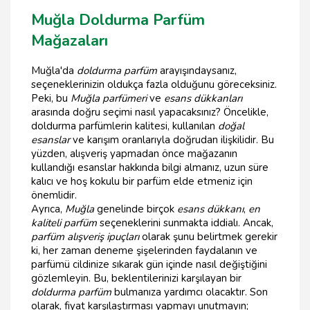
Muğla Doldurma Parfüm
Mağazaları
Muğla'da
doldurma parfüm
arayışındaysanız,
seçeneklerinizin oldukça fazla olduğunu göreceksiniz.
Peki, bu
Muğla parfümeri
ve
esans dükkanları
arasında doğru seçimi nasıl yapacaksınız? Öncelikle,
doldurma parfümlerin kalitesi, kullanılan
doğal
esanslar
ve karışım oranlarıyla doğrudan ilişkilidir. Bu
yüzden, alışveriş yapmadan önce mağazanın
kullandığı esanslar hakkında bilgi almanız, uzun süre
kalıcı ve hoş kokulu bir parfüm elde etmeniz için
önemlidir.
Ayrıca,
Muğla
genelinde birçok
esans dükkanı
,
en
kaliteli parfüm
seçeneklerini sunmakta iddialı. Ancak,
parfüm alışveriş ipuçları
olarak şunu belirtmek gerekir
ki, her zaman deneme şişelerinden faydalanın ve
parfümü cildinize sıkarak gün içinde nasıl değiştiğini
gözlemleyin. Bu, beklentilerinizi karşılayan bir
doldurma parfüm
bulmanıza yardımcı olacaktır. Son
olarak, fiyat karşılaştırması yapmayı unutmayın;