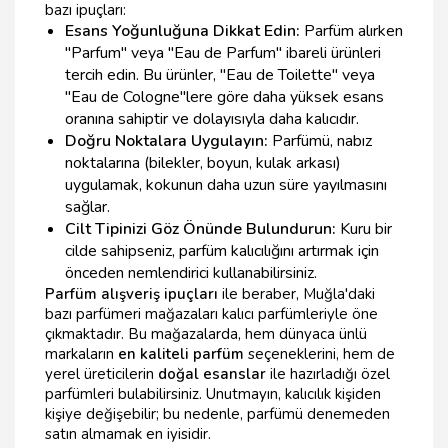
bazı ipuçları:
Esans Yoğunluğuna Dikkat Edin:
Parfüm alırken
"Parfum" veya "Eau de Parfum" ibareli ürünleri
tercih edin. Bu ürünler, "Eau de Toilette" veya
"Eau de Cologne"lere göre daha yüksek esans
oranına sahiptir ve dolayısıyla daha kalıcıdır.
Doğru Noktalara Uygulayın:
Parfümü, nabız
noktalarına (bilekler, boyun, kulak arkası)
uygulamak, kokunun daha uzun süre yayılmasını
sağlar.
Cilt Tipinizi Göz Önünde Bulundurun:
Kuru bir
cilde sahipseniz, parfüm kalıcılığını artırmak için
önceden nemlendirici kullanabilirsiniz.
Parfüm alışveriş ipuçları
ile beraber, Muğla'daki
bazı parfümeri mağazaları kalıcı parfümleriyle öne
çıkmaktadır. Bu mağazalarda, hem dünyaca ünlü
markaların
en kaliteli parfüm
seçeneklerini, hem de
yerel üreticilerin
doğal esanslar
ile hazırladığı özel
parfümleri bulabilirsiniz. Unutmayın, kalıcılık kişiden
kişiye değişebilir; bu nedenle, parfümü denemeden
satın almamak en iyisidir.