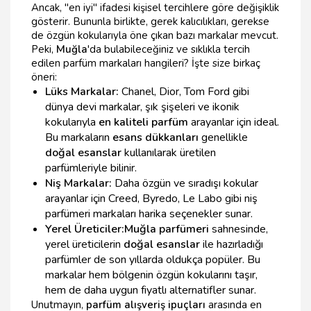
Ancak, "en iyi" ifadesi kişisel tercihlere göre değişiklik
gösterir. Bununla birlikte, gerek kalıcılıkları, gerekse
de özgün kokularıyla öne çıkan bazı markalar mevcut.
Peki,
Muğla
'da bulabileceğiniz ve sıklıkla tercih
edilen parfüm markaları hangileri? İşte size birkaç
öneri:
Lüks Markalar:
Chanel, Dior, Tom Ford gibi
dünya devi markalar, şık şişeleri ve ikonik
kokularıyla
en kaliteli parfüm
arayanlar için ideal.
Bu markaların
esans dükkanları
genellikle
doğal esanslar
kullanılarak üretilen
parfümleriyle bilinir.
Niş Markalar:
Daha özgün ve sıradışı kokular
arayanlar için Creed, Byredo, Le Labo gibi niş
parfümeri markaları harika seçenekler sunar.
Yerel Üreticiler:
Muğla parfümeri
sahnesinde,
yerel üreticilerin
doğal esanslar
ile hazırladığı
parfümler de son yıllarda oldukça popüler. Bu
markalar hem bölgenin özgün kokularını taşır,
hem de daha uygun fiyatlı alternatifler sunar.
Unutmayın,
parfüm alışveriş ipuçları
arasında en