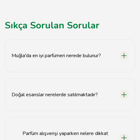
Sıkça Sorulan Sorular
Muğla'da en iyi parfümeri nerede bulunur?
Muğla'da en iyi parfümeriler genellikle şehir
merkezinde ve turistik bölgelerde yer almaktadır.
Doğal esanslar nerelerde satılmaktadır?
Doğal esanslar, Muğla'daki birçok parfümeri ve esans
dükkanında bulunmaktadır.
Parfüm alışverişi yaparken nelere dikkat